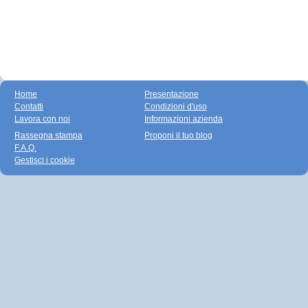
Home
Presentazione
Contatti
Condizioni d'uso
Lavora con noi
Informazioni azienda
Rassegna stampa
Proponi il tuo blog
F.A.Q.
Gestisci i cookie