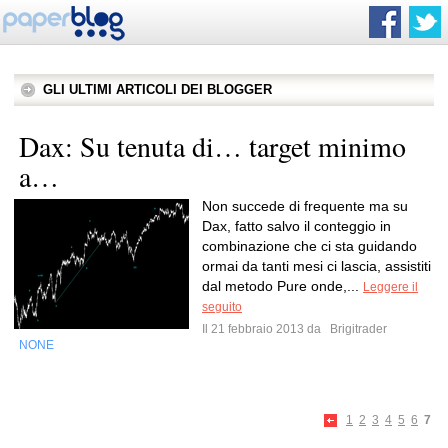
GLI ULTIMI ARTICOLI DEI BLOGGER
Dax: Su tenuta di… target minimo
a…
Non succede di frequente ma su
Dax, fatto salvo il conteggio in
combinazione che ci sta guidando
ormai da tanti mesi ci lascia, assistiti
dal metodo Pure onde,...
Leggere il
seguito
Il 21 febbraio 2013 da
Brigitrader
NONE
1
2
3
4
5
6
7