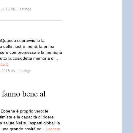
io 2015 da
Lasfinge
5Quando sopravviene la
 delle nostre menti, la prima
ssere compromessa è la memoria
utto la cosiddetta memoria di...
eguito
io 2015 da
Lasfinge
e fanno bene al
Ebbene è proprio vero: le
ttimiste e la capacità di ridere
a salute.Nei sui aspetti globali la
 una grande novità ed...
Leggere