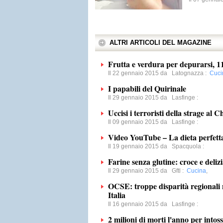
ALTRI ARTICOLI DEL MAGAZINE
Frutta e verdura per depurarsi, 11 
Il 22 gennaio 2015 da
Latognazza
:
Cuci
I papabili del Quirinale
Il 29 gennaio 2015 da
Lasfinge
:
Uccisi i terroristi della strage al 
Il 09 gennaio 2015 da
Lasfinge
:
Video YouTube – La dieta perfett
Il 19 gennaio 2015 da
Spacquola
:
Farine senza glutine: croce e deliz
Il 29 gennaio 2015 da
Gftl
:
Cucina
,
OCSE: troppe disparità regionali n
Italia
Il 16 gennaio 2015 da
Lasfinge
:
2 milioni di morti l'anno per intos