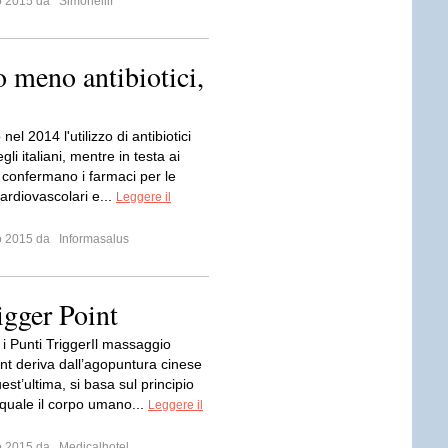
io 2015 da
Simonellif
 meno antibiotici,
nel 2014 l'utilizzo di antibiotici
gli italiani, mentre in testa ai
 confermano i farmaci per le
ardiovascolari e...
Leggere il
io 2015 da
Informasalus
igger Point
i Punti TriggerIl massaggio
int deriva dall’agopuntura cinese
st’ultima, si basa sul principio
 quale il corpo umano...
Leggere il
io 2015 da
Medicalhotel