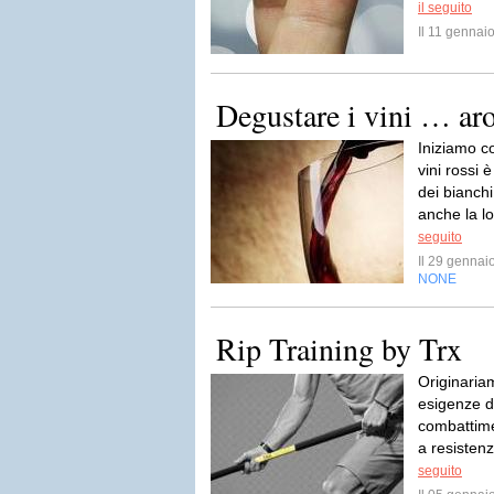
il seguito
Il 11 genna
Degustare i vini … ar
Iniziamo c
vini rossi 
dei bianchi
anche la l
seguito
Il 29 genna
NONE
Rip Training by Trx
Originaria
esigenze de
combattimen
a resistenz
seguito