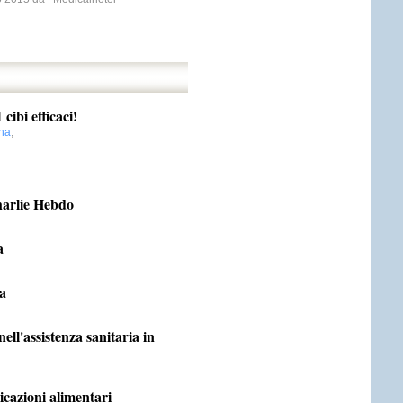
cibi efficaci!
na
,
Charlie Hebdo
a
ia
ell'assistenza sanitaria in
sicazioni alimentari