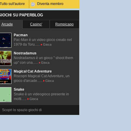
Tutto sull'autore
Diventa membro
 GIOCHI SU PAPERBLOG
Arcade
Casino'
Rompicapo
Pacman
Pac-Man é un video gioco creato nel
1979 da Toru......
Gioca
Nostradamus
Nostradamus è un gioco " shoot them
up" con una......
Gioca
Magical Cat Adventure
Riscopri Magical Cat Adventure, un
gioco d'arcade......
Gioca
Snake
Snake è un videogioco presente in
molti......
Gioca
Scopri lo spazio giochi di