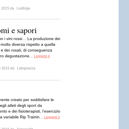
io 2015 da
Lasfinge
omi e sapori
on i vini rossi… La produzione dei
è molto diversa rispetto a quella
 e dei rosati, di conseguenza
oro degustazione...
Leggere il
io 2015 da
Latognazza
mente creato per soddisfare le
gli atleti degli sport da
to e dei fisioterapisti, l’esercizio
a variabile Rip Trainin...
Leggere il