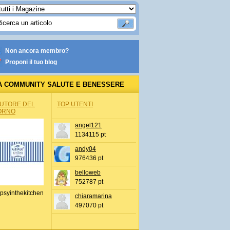
Non ancora membro?
Proponi il tuo blog
A COMMUNITY SALUTE E BENESSERE
AUTORE DEL
TOP UTENTI
ORNO
angel121
1134115 pt
andy04
976436 pt
belloweb
752787 pt
psyinthekitchen
chiaramarina
497070 pt