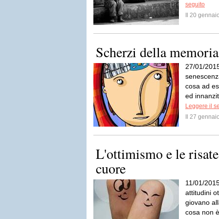
seguito
Il 20 genna
Scherzi della memoria
27/01/201
senescenza
cosa ad e
ed innanzit
Leggere il s
Il 27 genna
L'ottimismo e le risat
cuore
11/01/2015
attitudini o
giovano all
cosa non è