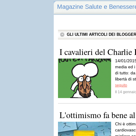
Magazine Salute e Benesser
GLI ULTIMI ARTICOLI DEI BLOGGE
I cavalieri del Charli
14/01/2015I
media ed i 
di tutto: d
libertà di
seguito
Il 14 genna
L'ottimismo fa bene al
Chi è ottim
cardiovasc