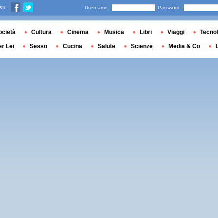
 su
Username
Password
ocietà
Cultura
Cinema
Musica
Libri
Viaggi
Tecnol
er Lei
Sesso
Cucina
Salute
Scienze
Media & Co