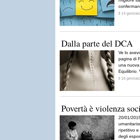
migliore sa
confermand
Il 14 genna
Dalla parte del DCA
Ve lo avev
pagina di 
una nuova 
Equilibrio.
Il 16 genna
Povertà è violenza soci
20/01/2015
umanitaris
ripetitivo 
degli espon