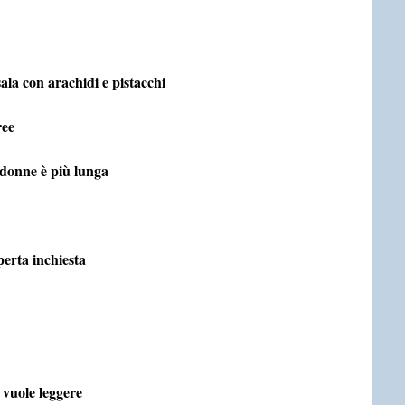
ala con arachidi e pistacchi
ree
 donne è più lunga
erta inchiesta
o vuole leggere