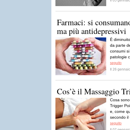
Il 05 genna
Farmaci: si consumano
ma più antidepressivi
È diminuito 
da parte de
consumi si
patologie c
seguito
Il 26 genna
Cos’è il Massaggio Tr
Cosa sono 
Trigger Po
e, come que
secondo il
seguito
Il 07 genna