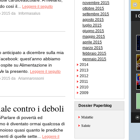
lute cardiovascolare. A rivelarlo,
novembre 2015
o così il...
Leggere il seguito
ottobre 2015
io 2015 da
Informasalus
settembre 2015
I
agosto 2015
luglio 2015
giugno 2015
maggio 2015
aprile 2015
marzo 2015
o anticipato a dicembre sulla mia
febbraio 2015
Facebook: quest’anno abbiamo
gennaio 2015
ospite su Alimentazione in
2014
2013
 Ve la presento.
Leggere il seguito
2012
io 2015 da
Ariannarossoni
2011
2010
2009
ale contro i deboli
Dossier Paperblog
Malattie
Parlare di povertà ed
mo è diventato ormai qualcosa di
Salute
e noioso quasi quanto le prediche
enti di quelle sette...
Leggere il