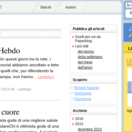
e
Giochi
Autori
Pubblica gli articoli
R
Scelti per voi da
Paperblog
I più letti
e Hebdo
L
del giorno
della settimana
n questi giorni tra la rete, i
L'
del mese
GI
social abbiamo ascoltato e letto
dell'anno
a quelli che, pur difendendo la
 stampa, non hanno...
Leggere il
Scoprire
Rimedi Naturali
io 2015 da
Lasfinge
Spiritualità
Psicologia
 cuore
Archivio
Agi
2016
ista gode di una migliore salute
2015
olareChi è ottimista gode di una
dicembre 2015