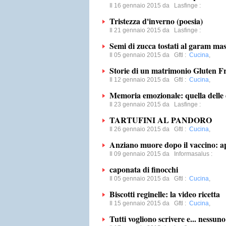
Il 16 gennaio 2015 da
Lasfinge
:
Tristezza d'inverno (poesia)
Il 21 gennaio 2015 da
Lasfinge
:
Semi di zucca tostati al garam mas
Il 05 gennaio 2015 da
Gftl
:
Cucina
,
Storie di un matrimonio Gluten F
Il 12 gennaio 2015 da
Gftl
:
Cucina
,
Memoria emozionale: quella delle
Il 23 gennaio 2015 da
Lasfinge
:
TARTUFINI AL PANDORO
Il 26 gennaio 2015 da
Gftl
:
Cucina
,
Anziano muore dopo il vaccino: ap
Il 09 gennaio 2015 da
Informasalus
:
caponata di finocchi
Il 05 gennaio 2015 da
Gftl
:
Cucina
,
Biscotti reginelle: la video ricetta
Il 15 gennaio 2015 da
Gftl
:
Cucina
,
Tutti vogliono scrivere e... nessun