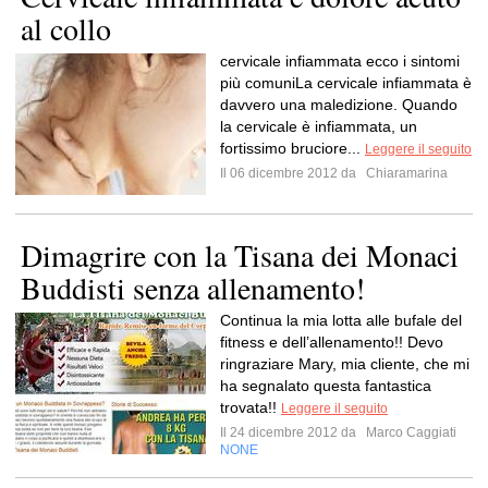
al collo
cervicale infiammata ecco i sintomi
più comuniLa cervicale infiammata è
davvero una maledizione. Quando
la cervicale è infiammata, un
fortissimo bruciore...
Leggere il seguito
Il 06 dicembre 2012 da
Chiaramarina
Dimagrire con la Tisana dei Monaci
Buddisti senza allenamento!
Continua la mia lotta alle bufale del
fitness e dell’allenamento!! Devo
ringraziare Mary, mia cliente, che mi
ha segnalato questa fantastica
trovata!!
Leggere il seguito
Il 24 dicembre 2012 da
Marco Caggiati
NONE