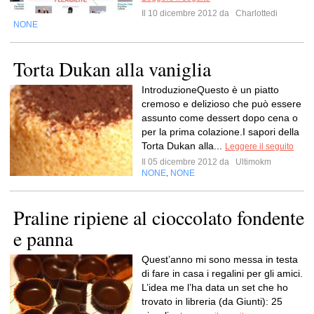
Il 10 dicembre 2012 da
Charlottedi
NONE
Torta Dukan alla vaniglia
IntroduzioneQuesto è un piatto
cremoso e delizioso che può essere
assunto come dessert dopo cena o
per la prima colazione.I sapori della
Torta Dukan alla...
Leggere il seguito
Il 05 dicembre 2012 da
Ultimokm
NONE
NONE
,
Praline ripiene al cioccolato fondente
e panna
Quest’anno mi sono messa in testa
di fare in casa i regalini per gli amici.
L’idea me l’ha data un set che ho
trovato in libreria (da Giunti): 25