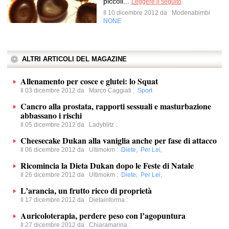
piccoli...
Leggere il seguito
Il 10 dicembre 2012 da
Modenabimbi
NONE
ALTRI ARTICOLI DEL MAGAZINE
Allenamento per cosce e glutei: lo Squat
Il 03 dicembre 2012 da
Marco Caggiati
:
Sport
Cancro alla prostata, rapporti sessuali e masturbazione
abbassano i rischi
Il 05 dicembre 2012 da
Ladyblitz
:
Cheesecake Dukan alla vaniglia anche per fase di attacco
Il 06 dicembre 2012 da
Ultimokm
:
Diete
,
Per Lei
,
Ricomincia la Dieta Dukan dopo le Feste di Natale
Il 26 dicembre 2012 da
Ultimokm
:
Diete
,
Per Lei
,
L’arancia, un frutto ricco di proprietà
Il 17 dicembre 2012 da
Dietainforma
:
Auricoloterapia, perdere peso con l’agopuntura
Il 27 dicembre 2012 da
Chiaramarina
: