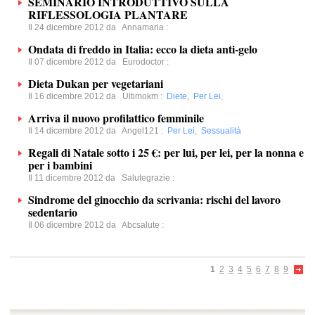
SEMINARIO INTRODUTTIVO SULLA
RIFLESSOLOGIA PLANTARE
Il 24 dicembre 2012 da
Annamaria
:
Ondata di freddo in Italia: ecco la dieta anti-gelo
Il 07 dicembre 2012 da
Eurodoctor
:
Dieta Dukan per vegetariani
Il 16 dicembre 2012 da
Ultimokm
:
Diete
,
Per Lei
,
Arriva il nuovo profilattico femminile
Il 14 dicembre 2012 da
Angel121
:
Per Lei
,
Sessualità
Regali di Natale sotto i 25 €: per lui, per lei, per la nonna e
per i bambini
Il 11 dicembre 2012 da
Salutegrazie
:
Sindrome del ginocchio da scrivania: rischi del lavoro
sedentario
Il 06 dicembre 2012 da
Abcsalute
:
1
2
3
4
5
6
7
8
9