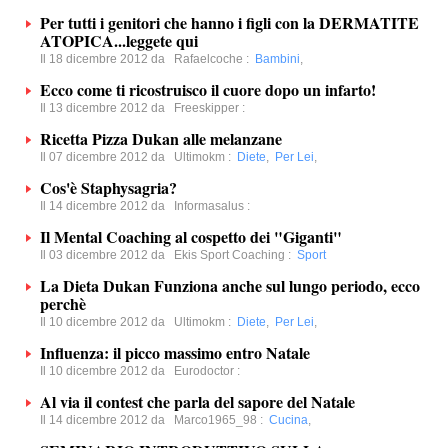
Per tutti i genitori che hanno i figli con la DERMATITE
ATOPICA...leggete qui
Il 18 dicembre 2012 da
Rafaelcoche
:
Bambini
,
Ecco come ti ricostruisco il cuore dopo un infarto!
Il 13 dicembre 2012 da
Freeskipper
:
Ricetta Pizza Dukan alle melanzane
Il 07 dicembre 2012 da
Ultimokm
:
Diete
,
Per Lei
,
Cos'è Staphysagria?
Il 14 dicembre 2012 da
Informasalus
:
Il Mental Coaching al cospetto dei "Giganti"
Il 03 dicembre 2012 da
Ekis Sport Coaching
:
Sport
La Dieta Dukan Funziona anche sul lungo periodo, ecco
perchè
Il 10 dicembre 2012 da
Ultimokm
:
Diete
,
Per Lei
,
Influenza: il picco massimo entro Natale
Il 10 dicembre 2012 da
Eurodoctor
:
Al via il contest che parla del sapore del Natale
Il 14 dicembre 2012 da
Marco1965_98
:
Cucina
,