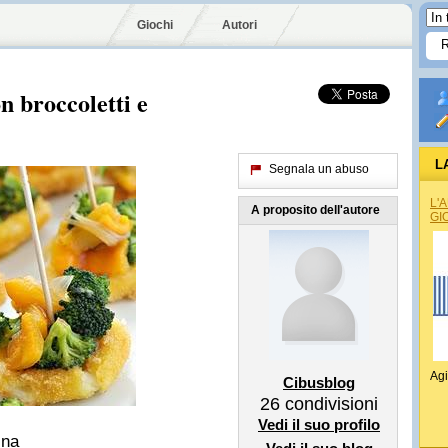
Giochi
Autori
n broccoletti e
L
Segnala un abuso
L'
A proposito dell'autore
GI
Agi
Cibusblog
26
condivisioni
Vedi il suo profilo
ina