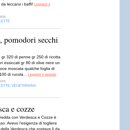
a leccarsi i baffi!
Leggere il
ria
CETTE
ta, pomodori secchi
: gr 320 di penne gr 250 di ricotta
 essiccati gr 80 di olive nere un
noce moscata qualche foglia di
 100 di rucola...
Leggere il seguito
ura
CETTE
VEGETARIANA
,
sca e cozze
redda con Verdesca e Cozze è
so. Avevo l'esigenza di togliere
 della Verdesca che sostava lì da