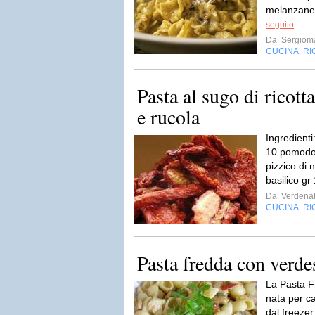
melanzane d
seguito
Da
Sergioma
CUCINA
RI
,
Pasta al sugo di ricot
e rucola
Ingredienti
10 pomodori
pizzico di 
basilico gr
Da
Verdenat
CUCINA
RI
,
Pasta fredda con verde
La Pasta F
nata per ca
dal freezer