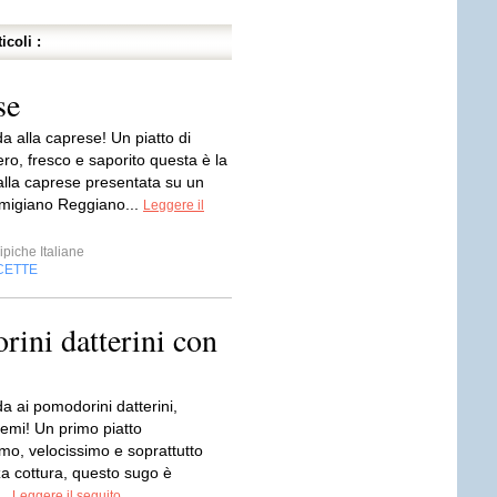
icoli :
se
a alla caprese! Un piatto di
ro, fresco e saporito questa è la
alla caprese presentata su un
armigiano Reggiano...
Leggere il
ipiche Italiane
CETTE
rini datterini con
a ai pomodorini datterini,
emi! Un primo piatto
mo, velocissimo e soprattutto
a cottura, questo sugo è
..
Leggere il seguito