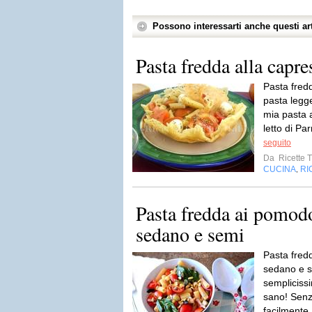
Possono interessarti anche questi art
Pasta fredda alla capre
Pasta fredd
pasta legge
mia pasta 
letto di P
seguito
Da
Ricette T
CUCINA
RI
,
Pasta fredda ai pomodo
sedano e semi
Pasta fredd
sedano e s
semplicissi
sano! Senz
facilmente.