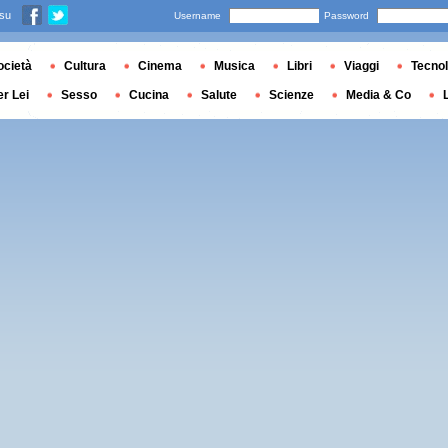
 su
Username
Password
ocietà
Cultura
Cinema
Musica
Libri
Viaggi
Tecnol
er Lei
Sesso
Cucina
Salute
Scienze
Media & Co