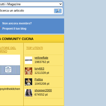
Non ancora membro?
Proponi il tuo blog
A COMMUNITY CUCINA
AUTORE DEL
TOP UTENTI
ORNO
yellowflate
1983762 pt
lory663
1211328 pt
Patiba
1045208 pt
psyinthekitchen
shopper2000
674552 pt