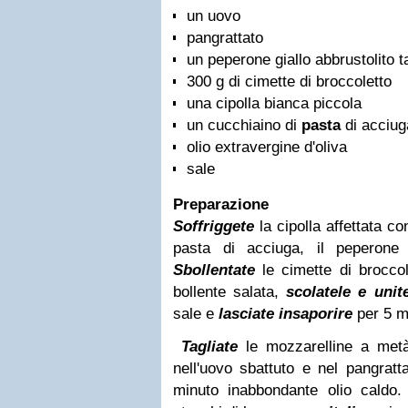
un uovo
pangrattato
un peperone giallo abbrustolito t
300 g di cimette di broccoletto
una cipolla bianca piccola
un cucchiaino di
pasta
di acciug
olio extravergine d'oliva
sale
Preparazione
Soffriggete
la cipolla affettata co
pasta di acciuga, il peperone
Sbollentate
le cimette di brocco
bollente salata,
scolatele e unit
sale e
lasciate insaporire
per 5 mi
Tagliate
le mozzarelline a met
nell'uovo sbattuto e nel pangratta
minuto in
abbondante olio caldo.