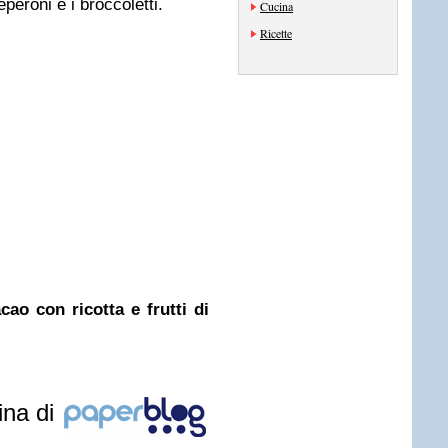
eperoni e i broccoletti.
Cucina
Ricette
cao con ricotta e frutti di
ina di