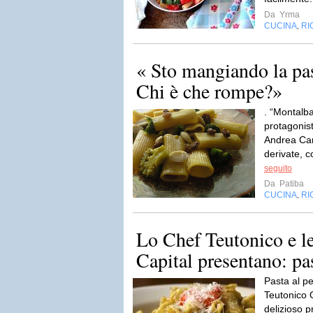
Da
Yrma
CUCINA
RI
,
« Sto mangiando la pas
Chi è che rompe?»
. “Montalb
protagonist
Andrea Cami
derivate, c
seguito
Da
Patiba
CUCINA
RI
,
Lo Chef Teutonico e l
Capital presentano: pas
Pasta al p
Teutonico 
delizioso p