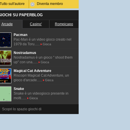
Tutto sull'autore
Diventa membro
 GIOCHI SU PAPERBLOG
Arcade
Casino'
Rompicapo
Pacman
Pac-Man é un video gioco creato nel
1979 da Toru......
Gioca
Nostradamus
Nostradamus è un gioco " shoot them
up" con una......
Gioca
Magical Cat Adventure
Riscopri Magical Cat Adventure, un
gioco d'arcade......
Gioca
Snake
Snake è un videogioco presente in
molti......
Gioca
Scopri lo spazio giochi di