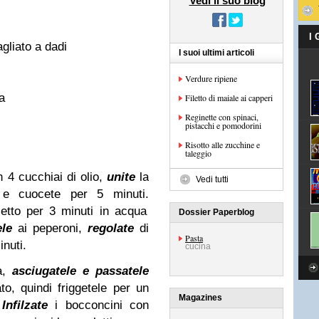
Vedi il suo blog
I
agliato a dadi
I suoi ultimi articoli
Verdure ripiene
a
Filetto di maiale ai capperi
Reginette con spinaci,
pistacchi e pomodorini
Risotto alle zucchine e
taleggio
n 4 cucchiai di olio,
unite
la
Vedi tutti
 e cuocete per 5 minuti.
letto per 3 minuti in acqua
Dossier Paperblog
ele
ai peperoni,
regolate
di
Pasta
nuti.
cucina
à,
asciugatele e passatele
to, quindi friggetele per un
Magazines
Infilzate
i bocconcini con