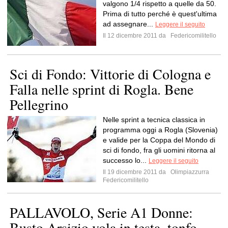
valgono 1/4 rispetto a quelle da 50.
Prima di tutto perché è quest'ultima
ad assegnare...
Leggere il seguito
Il 12 dicembre 2011 da
Federicomilitello
Sci di Fondo: Vittorie di Cologna e
Falla nelle sprint di Rogla. Bene
Pellegrino
Nelle sprint a tecnica classica in
programma oggi a Rogla (Slovenia)
e valide per la Coppa del Mondo di
sci di fondo, fra gli uomini ritorna al
successo lo...
Leggere il seguito
Il 19 dicembre 2011 da
Olimpiazzurra
Federicomilitello
PALLAVOLO, Serie A1 Donne:
Busto Arsizio vola in testa, tonfo