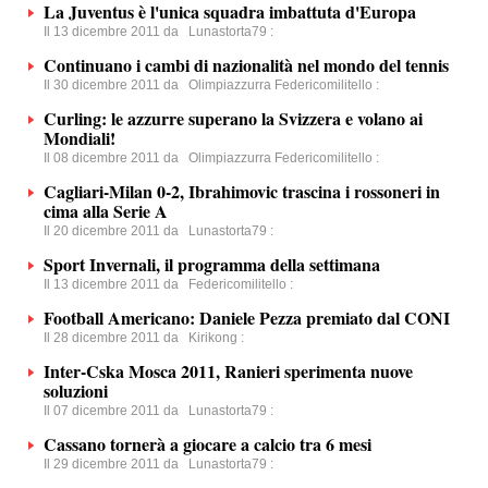
La Juventus è l'unica squadra imbattuta d'Europa
Il 13 dicembre 2011 da
Lunastorta79
:
Continuano i cambi di nazionalità nel mondo del tennis
Il 30 dicembre 2011 da
Olimpiazzurra Federicomilitello
:
Curling: le azzurre superano la Svizzera e volano ai
Mondiali!
Il 08 dicembre 2011 da
Olimpiazzurra Federicomilitello
:
Cagliari-Milan 0-2, Ibrahimovic trascina i rossoneri in
cima alla Serie A
Il 20 dicembre 2011 da
Lunastorta79
:
Sport Invernali, il programma della settimana
Il 13 dicembre 2011 da
Federicomilitello
:
Football Americano: Daniele Pezza premiato dal CONI
Il 28 dicembre 2011 da
Kirikong
:
Inter-Cska Mosca 2011, Ranieri sperimenta nuove
soluzioni
Il 07 dicembre 2011 da
Lunastorta79
:
Cassano tornerà a giocare a calcio tra 6 mesi
Il 29 dicembre 2011 da
Lunastorta79
: