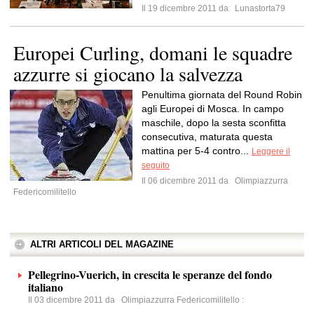
Il 19 dicembre 2011 da
Lunastorta79
Europei Curling, domani le squadre
azzurre si giocano la salvezza
Penultima giornata del Round Robin
agli Europei di Mosca. In campo
maschile, dopo la sesta sconfitta
consecutiva, maturata questa
mattina per 5-4 contro...
Leggere il
seguito
Il 06 dicembre 2011 da
Olimpiazzurra
Federicomilitello
ALTRI ARTICOLI DEL MAGAZINE
Pellegrino-Vuerich, in crescita le speranze del fondo
italiano
Il 03 dicembre 2011 da
Olimpiazzurra Federicomilitello
: