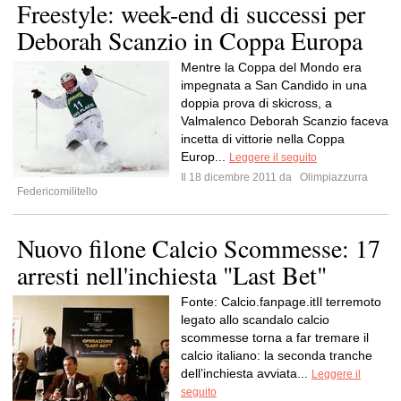
Freestyle: week-end di successi per
Deborah Scanzio in Coppa Europa
Mentre la Coppa del Mondo era
impegnata a San Candido in una
doppia prova di skicross, a
Valmalenco Deborah Scanzio faceva
incetta di vittorie nella Coppa
Europ...
Leggere il seguito
Il 18 dicembre 2011 da
Olimpiazzurra
Federicomilitello
Nuovo filone Calcio Scommesse: 17
arresti nell'inchiesta "Last Bet"
Fonte: Calcio.fanpage.itIl terremoto
legato allo scandalo calcio
scommesse torna a far tremare il
calcio italiano: la seconda tranche
dell’inchiesta avviata...
Leggere il
seguito