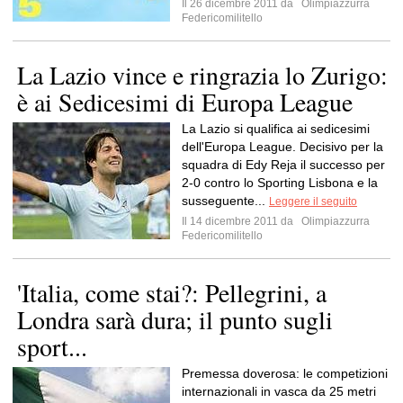
Il 26 dicembre 2011 da
Olimpiazzurra
Federicomilitello
La Lazio vince e ringrazia lo Zurigo:
è ai Sedicesimi di Europa League
La Lazio si qualifica ai sedicesimi
dell'Europa League. Decisivo per la
squadra di Edy Reja il successo per
2-0 contro lo Sporting Lisbona e la
susseguente...
Leggere il seguito
Il 14 dicembre 2011 da
Olimpiazzurra
Federicomilitello
'Italia, come stai?: Pellegrini, a
Londra sarà dura; il punto sugli
sport...
Premessa doverosa: le competizioni
internazionali in vasca da 25 metri