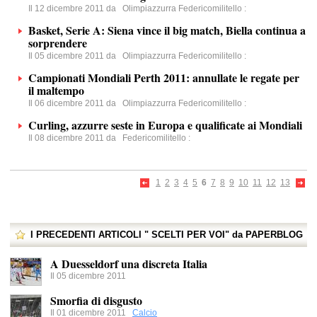
Il 12 dicembre 2011 da
Olimpiazzurra Federicomilitello
:
Basket, Serie A: Siena vince il big match, Biella continua a
sorprendere
Il 05 dicembre 2011 da
Olimpiazzurra Federicomilitello
:
Campionati Mondiali Perth 2011: annullate le regate per
il maltempo
Il 06 dicembre 2011 da
Olimpiazzurra Federicomilitello
:
Curling, azzurre seste in Europa e qualificate ai Mondiali
Il 08 dicembre 2011 da
Federicomilitello
:
1
2
3
4
5
6
7
8
9
10
11
12
13
I PRECEDENTI ARTICOLI " SCELTI PER VOI" da PAPERBLOG
A Duesseldorf una discreta Italia
Il 05 dicembre 2011
Smorfia di disgusto
Il 01 dicembre 2011
Calcio