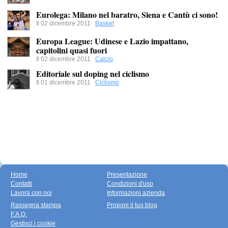
Eurolega: Milano nel baratro, Siena e Cantù ci sono!
Il 02 dicembre 2011
Basket
Europa League: Udinese e Lazio impattano,
capitolini quasi fuori
Il 02 dicembre 2011
Calcio
Editoriale sul doping nel ciclismo
Il 01 dicembre 2011
Ciclismo
Home
Presentazione
Contatti
Condizioni d'uso
Lavora con noi
Informazioni azienda
Rassegna stampa
Proponi il tuo blog
F.A.Q.
Gestisci i cookie