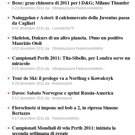
Boxe: gran chiusura di 2011 per i D&G; Milano Thunder
Il 23 dicembre 2011 da
Olimpiazzurra Federicomilitello
:
Nainggolan e Astori: il calciomercato della Juventus passa
da Cagliari
Il 01 dicembre 2011 da
Lunastorta79
:
Skeleton, Dukurs di un altro pianeta. 19mo un positivo
Maurizio Oioli
Il 03 dicembre 2011 da
Olimpiazzurra Federicomilitello
:
Campionati Perth 2011: Tita-Sibello, per Londra serve un
miracolo
Il 15 dicembre 2011 da
Olimpiazzurra Federicomilitello
:
Tour de Ski: il prologo va a Northug e Kowalczyk
Il 29 dicembre 2011 da
Andreasport
:
Davos: Sabato Norvegese e sprint Russia-America
Il 12 dicembre 2011 da
Andreasport
:
Florschuetz si impone nel bob a 2, in ripresa Simone
Bertazzo
Il 17 dicembre 2011 da
Federicomilitello
:
Campionati Mondiali di vela Perth 2011: iniziata la
seconda settimana di regate