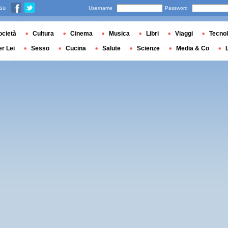
 su
Username
Password
ocietà
Cultura
Cinema
Musica
Libri
Viaggi
Tecnol
er Lei
Sesso
Cucina
Salute
Scienze
Media & Co