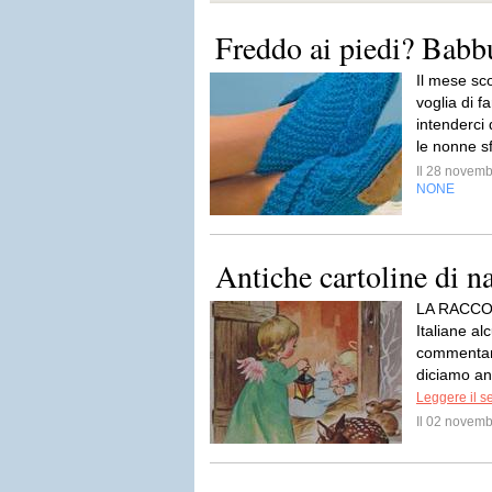
Freddo ai piedi? Babbu
Il mese sc
voglia di f
intenderci
le nonne s
Il 28 novem
NONE
Antiche cartoline di n
LA RACCO
Italiane al
commentano
diciamo an
Leggere il s
Il 02 novem