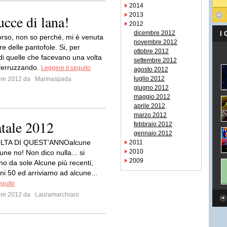
2014
2013
cce di lana!
2012
dicembre 2012
I
orso, non so perché, mi è venuta
novembre 2012
are delle pantofole. Si, per
ottobre 2012
 di quelle che facevano una volta
settembre 2012
ferruzzando.
Leggere il seguito
agosto 2012
luglio 2012
bre 2012 da
Marinaspada
giugno 2012
maggio 2012
aprile 2012
marzo 2012
atale 2012
febbraio 2012
gennaio 2012
LTA DI QUEST'ANNOalcune
2011
2010
cune no! Non dico nulla... si
2009
 da sole Alcune più recenti,
ni 50 ed arriviamo ad alcune...
eguito
bre 2012 da
Lauramarchiaro