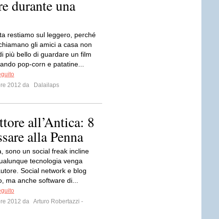
re durante una
ta restiamo sul leggero, perché
chiamano gli amici a casa non
di più bello di guardare un film
ando pop-corn e patatine...
eguito
bre 2012 da
Dalailaps
tore all’Antica: 8
sare alla Penna
a, sono un social freak incline
 qualunque tecnologia venga
’autore. Social network e blog
o, ma anche software di...
eguito
bre 2012 da
Arturo Robertazzi -