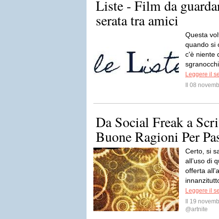
Liste - Film da guarda
serata tra amici
Questa vol
quando si 
c'è niente 
sgranocchi
Leggere il s
Il 08 novem
Da Social Freak a Scrit
Buone Ragioni Per Pas
Certo, si s
all’uso di
offerta all
innanzitutt
Leggere il s
Il 19 novem
@artnite