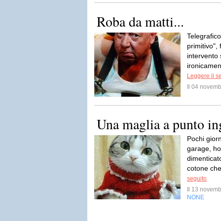
Roba da matti...
Telegrafico
primitivo", 
intervento 
ironicament
Leggere il s
Il 04 novem
Una maglia a punto in
Pochi giorn
garage, ho
dimenticato
cotone che 
seguito
Il 13 novem
NONE