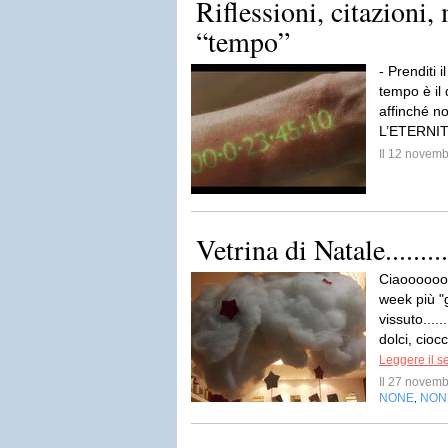
Riflessioni, citazioni,
“tempo”
- Prenditi i
tempo è il
affinché 
L’ETERNIT
Il 12 novem
Vetrina di Natale.......
Ciaooooooo
week più "
vissuto....
dolci, ciocc
Leggere il s
Il 27 novem
NONE
NON
,