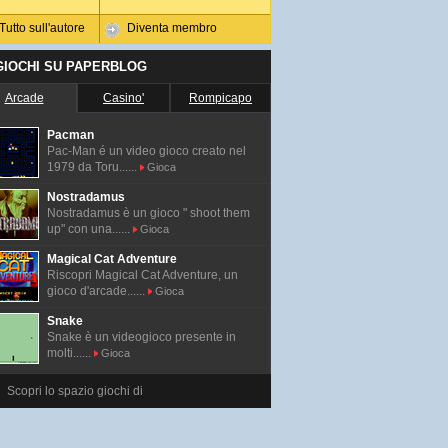
Tutto sull'autore
Diventa membro
 GIOCHI SU PAPERBLOG
Arcade
Casino'
Rompicapo
Pacman
Pac-Man é un video gioco creato nel
1979 da Toru......
Gioca
Nostradamus
Nostradamus è un gioco " shoot them
up" con una......
Gioca
Magical Cat Adventure
Riscopri Magical Cat Adventure, un
gioco d'arcade......
Gioca
Snake
Snake è un videogioco presente in
molti......
Gioca
Scopri lo spazio giochi di