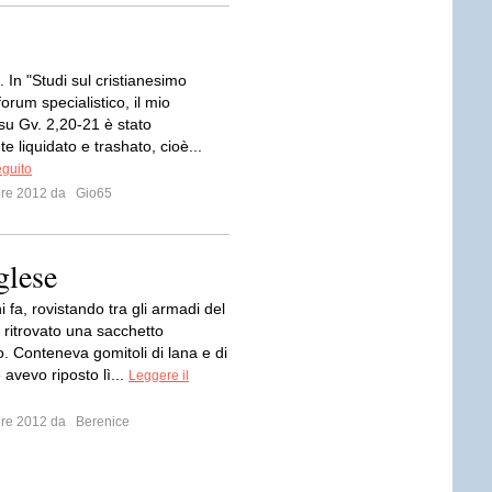
. In "Studi sul cristianesimo
forum specialistico, il mio
su Gv. 2,20-21 è stato
e liquidato e trashato, cioè...
eguito
bre 2012 da
Gio65
glese
i fa, rovistando tra gli armadi del
 ritrovato una sacchetto
. Conteneva gomitoli di lana e di
avevo riposto lì...
Leggere il
bre 2012 da
Berenice