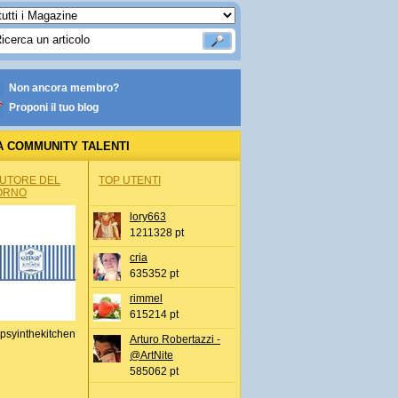
Non ancora membro?
Proponi il tuo blog
A COMMUNITY TALENTI
AUTORE DEL
TOP UTENTI
ORNO
lory663
1211328 pt
cria
635352 pt
rimmel
615214 pt
psyinthekitchen
Arturo Robertazzi -
@ArtNite
585062 pt