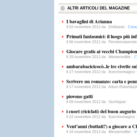
ALTRI ARTICOLI DEL MAGAZINE
I bavaglini di Arianna
Il 02 novembre 2012 da
Emilianat
:
Creaz
Primati fantasmici: il luogo più in
Il 06 novembre 2012 da
Pensierospensie
Giocare gratis ai vecchi Champi
Il 28 novembre 2012 da
Messersottile
:
C
ambarabacicicocò..le tre civette sul
Il 27 novembre 2012 da
Ilcerchiomagico
Scrivere un romanzo: carta e pen
Il 17 novembre 2012 da
Arturo Robertazzi
piovono gatti
Il 09 novembre 2012 da
Guchippai
:
i cuori (riciclati) del buon augurio
Il 22 novembre 2012 da
Ilcerchiomagico
Vent’anni (buttati?) a giocare a
Il 16 novembre 2012 da
Messersottile
:
V