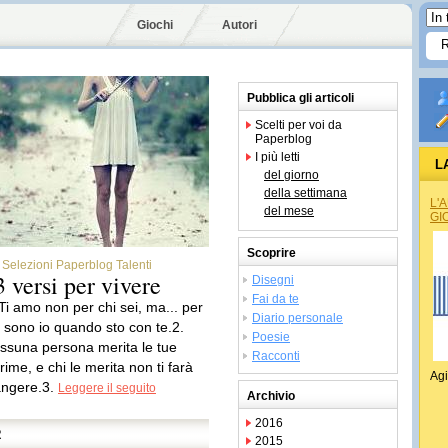
Giochi
Autori
Pubblica gli articoli
Scelti per voi da
Paperblog
I più letti
L
del giorno
della settimana
L'
del mese
GI
Scoprire
Selezioni Paperblog Talenti
3 versi per vivere
Disegni
Fai da te
 Ti amo non per chi sei, ma... per
Diario personale
i sono io quando sto con te.2.
Poesie
ssuna persona merita le tue
Racconti
rime, e chi le merita non ti farà
Agi
angere.3.
Leggere il seguito
Archivio
2016
R
2015