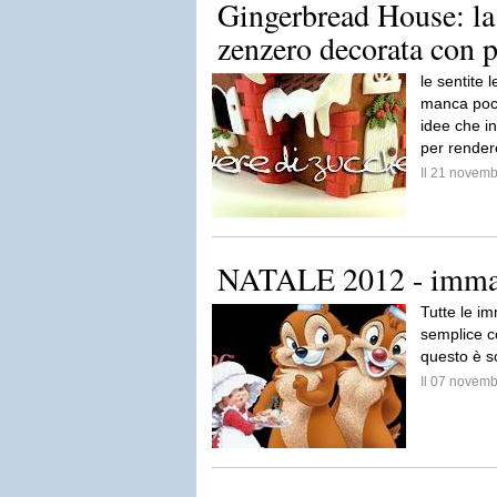
Gingerbread House: la 
zenzero decorata con p
le sentite 
manca poco
idee che in
per render
Il 21 novem
NATALE 2012 - immag
Tutte le i
semplice c
questo è s
Il 07 novem