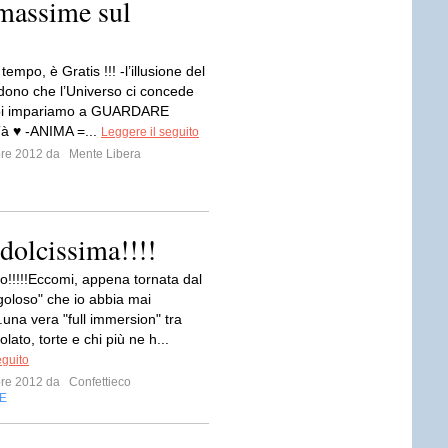
 massime sul
l tempo, è Gratis !!! -l’illusione del
 dono che l’Universo ci concede
noi impariamo a GUARDARE
à ♥ -ANIMA =...
Leggere il seguito
bre 2012 da
Mente Libera
..dolcissima!!!!
!!!!!Eccomi, appena tornata dal
goloso" che io abbia mai
...una vera "full immersion" tra
olato, torte e chi più ne h...
eguito
bre 2012 da
Confettieco
E