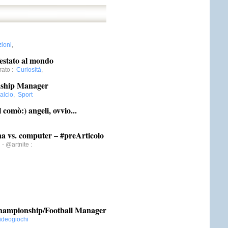
ioni
,
festato al mondo
rato
:
Curiosità
,
onship Manager
alcio
,
Sport
 comò:) angeli, ovvio...
:
na vs. computer – #preArticolo
 - @artnite
:
:
 Championship/Football Manager
ideogiochi