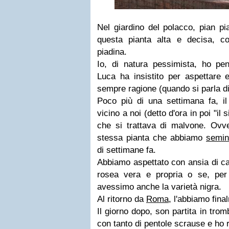
Nel giardino del polacco, pian p
questa pianta alta e decisa, c
piadina.
Io, di natura pessimista, ho pe
Luca ha insistito per aspettare 
sempre ragione (quando si parla di
Poco più di una settimana fa, il
vicino a noi (detto d'ora in poi "il 
che si trattava di malvone. Ovv
stessa pianta che abbiamo
semin
di settimane fa.
Abbiamo aspettato con ansia di cap
rosea vera e propria o se, per
avessimo anche la varietà nigra.
Al ritorno da
Roma
, l'abbiamo fina
Il giorno dopo, son partita in tro
con tanto di pentole scrause e ho ra