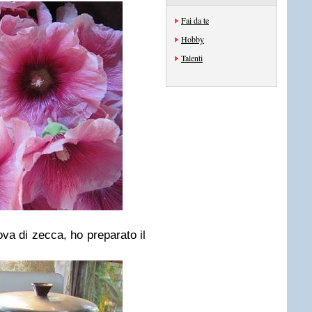
Fai da te
Hobby
Talenti
ova di zecca, ho preparato il