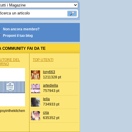
Non ancora membro?
Proponi il tuo blog
A COMMUNITY FAI DA TE
AUTORE DEL
TOP UTENTI
ORNO
lory663
1211328 pt
artediella
757943 pt
lella
734933 pt
psyinthekitchen
cria
635352 pt