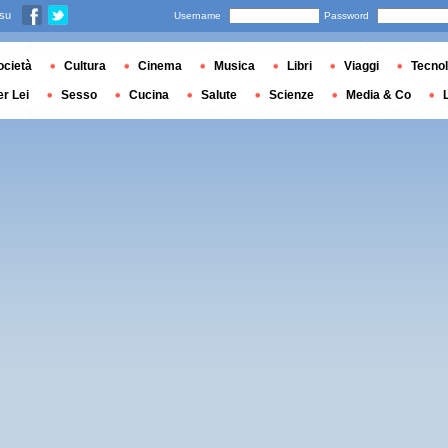
 su
Username
Password
ocietà
Cultura
Cinema
Musica
Libri
Viaggi
Tecnol
er Lei
Sesso
Cucina
Salute
Scienze
Media & Co