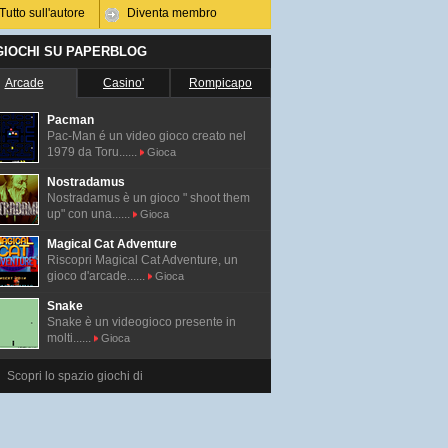
Tutto sull'autore
Diventa membro
 GIOCHI SU PAPERBLOG
Arcade
Casino'
Rompicapo
Pacman
Pac-Man é un video gioco creato nel
1979 da Toru......
Gioca
Nostradamus
Nostradamus è un gioco " shoot them
up" con una......
Gioca
Magical Cat Adventure
Riscopri Magical Cat Adventure, un
gioco d'arcade......
Gioca
Snake
Snake è un videogioco presente in
molti......
Gioca
Scopri lo spazio giochi di