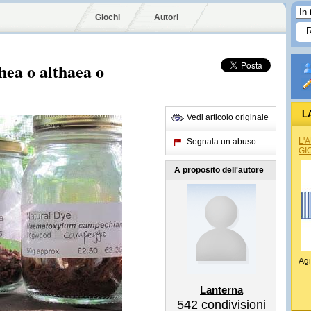
Giochi
Autori
thea o althaea o
L
Vedi articolo originale
L'
Segnala un abuso
GI
A proposito dell'autore
Agi
Lanterna
542
condivisioni