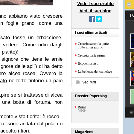
Vedi il suo profilo
Vedi il suo blog
iano abbiamo visto crescere
I
on foglie grandi come una
I suoi ultimi articoli
nsato fosse un erbaccione.
Croazia seconda parte -
e vedere. Come odio dargli
Tutto in un giorno
 piante)!
Croazia parte prima
 signore che tiene le arnie
Expoentusiasti
signore delle api") ci ha detto
La bellezza del carnefice
ero alcea rosea. Ovvero la
ato
nell'orto tintorio un paio
Vedi tutti
ire se si trattasse di alcea
Dossier Paperblog
 una botta di fortuna, non
Roma
Mete
lmente vista fiorita: è rosea.
mba: sono andata dal polacco
ccolto i fiori.
Magazines