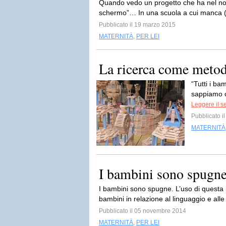
Quando vedo un progetto che ha nel nom
schermo”… In una scuola a cui manca (o
Pubblicato il 19 marzo 2015
MATERNITÀ
,
PER LEI
La ricerca come metodo
“Tutti i bam
sappiamo co
Leggere il s
Pubblicato 
MATERNITÀ
I bambini sono spugn
I bambini sono spugne. L’uso di questa
bambini in relazione al linguaggio e all
Pubblicato il 05 novembre 2014
MATERNITÀ
,
PER LEI