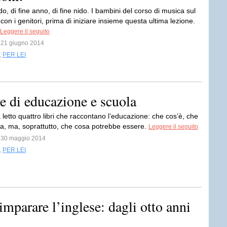
do, di fine anno, di fine nido. I bambini del corso di musica sul
on i genitori, prima di iniziare insieme questa ultima lezione.
Leggere il seguito
l 21 giugno 2014
,
PER LEI
re di educazione e scuola
letto quattro libri che raccontano l’educazione: che cos’è, che
ta, ma, soprattutto, che cosa potrebbe essere.
Leggere il seguito
l 30 maggio 2014
,
PER LEI
imparare l’inglese: dagli otto anni