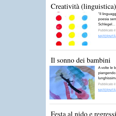
Creatività (linguistica)
“Il linguag
poesia sem
Schlegel..
Pubblicato il
MATERNITÀ
Il sonno dei bambini
A volte le
piangendo.
lunghissim
Pubblicato i
MATERNITÀ
Festa al nido e regress