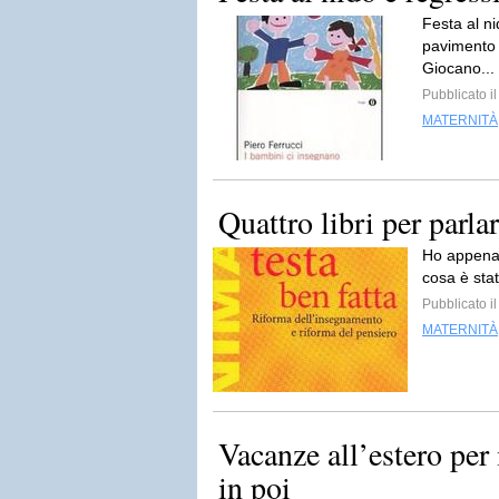
Festa al ni
pavimento c
Giocano...
Pubblicato i
MATERNITÀ
Quattro libri per parla
Ho appena 
cosa è sta
Pubblicato i
MATERNITÀ
Vacanze all’estero per 
in poi