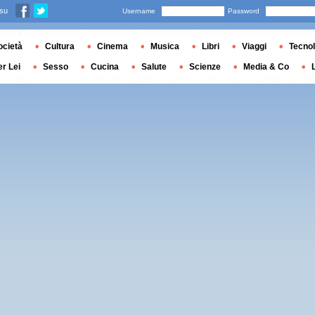
 su
Username
Password
ocietà
Cultura
Cinema
Musica
Libri
Viaggi
Tecnol
er Lei
Sesso
Cucina
Salute
Scienze
Media & Co