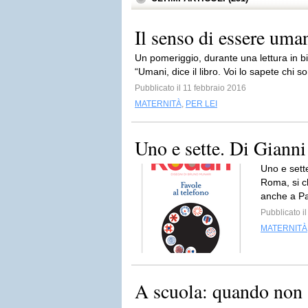
Il senso di essere uma
Un pomeriggio, durante una lettura in bibl
“Umani, dice il libro. Voi lo sapete chi 
Pubblicato il 11 febbraio 2016
MATERNITÀ
,
PER LEI
Uno e sette. Di Gianni
Uno e sett
Roma, si c
anche a Par
Pubblicato 
MATERNITÀ
A scuola: quando non s