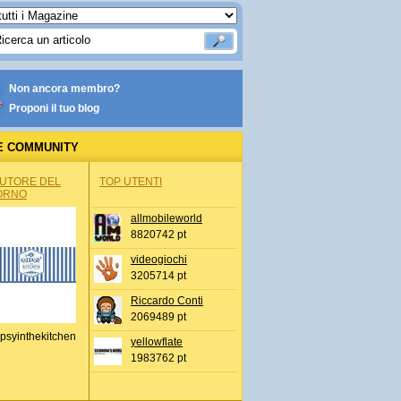
Non ancora membro?
Proponi il tuo blog
E COMMUNITY
AUTORE DEL
TOP UTENTI
ORNO
allmobileworld
8820742 pt
videogiochi
3205714 pt
Riccardo Conti
2069489 pt
psyinthekitchen
yellowflate
1983762 pt