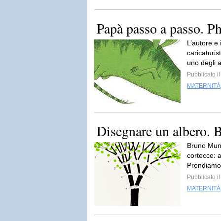
Papà passo a passo. P
L’autore e 
caricaturis
uno degli a
Pubblicato i
MATERNITÀ
Disegnare un albero.
Bruno Muna
cortecce: a
Prendiamo 
Pubblicato i
MATERNITÀ