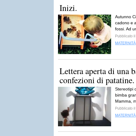
Inizi.
Autunno Ci 
cadono e ai
fossi. Ad u
Pubblicato i
MATERNITÀ
Lettera aperta di una 
confezioni di patatine.
Stereotipi
bimba grand
Mamma, m
Pubblicato il
MATERNITÀ