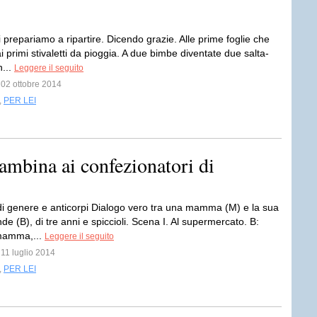
prepariamo a ripartire. Dicendo grazie. Alle prime foglie che
 primi stivaletti da pioggia. A due bimbe diventate due salta-
n...
Leggere il seguito
l 02 ottobre 2014
,
PER LEI
bambina ai confezionatori di
 di genere e anticorpi Dialogo vero tra una mamma (M) e la sua
e (B), di tre anni e spiccioli. Scena I. Al supermercato. B:
amma,...
Leggere il seguito
 11 luglio 2014
,
PER LEI