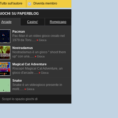
Tutto sull'autore
Diventa membro
 GIOCHI SU PAPERBLOG
Arcade
Casino'
Rompicapo
Pacman
Pac-Man é un video gioco creato nel
1979 da Toru......
Gioca
Nostradamus
Nostradamus è un gioco " shoot them
up" con una......
Gioca
Magical Cat Adventure
Riscopri Magical Cat Adventure, un
gioco d'arcade......
Gioca
Snake
Snake è un videogioco presente in
molti......
Gioca
Scopri lo spazio giochi di