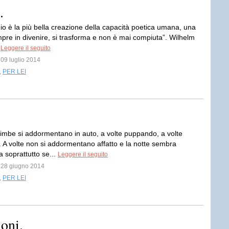
.
gio è la più bella creazione della capacità poetica umana, una
pre in divenire, si trasforma e non è mai compiuta”. Wilhelm
.
Leggere il seguito
 09 luglio 2014
,
PER LEI
 bimbe si addormentano in auto, a volte puppando, a volte
 A volte non si addormentano affatto e la notte sembra
a soprattutto se...
Leggere il seguito
l 28 giugno 2014
,
PER LEI
ioni.