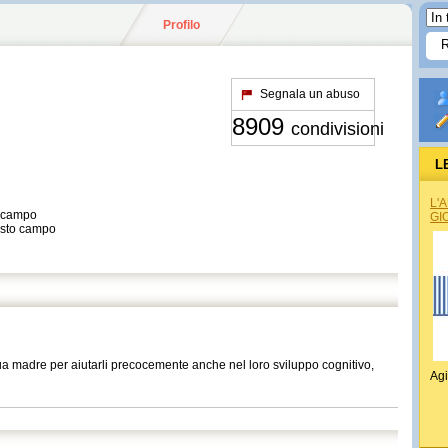
Profilo
Segnala un abuso
8909
condivisioni
L
L'
o campo
GI
esto campo
 madre per aiutarli precocemente anche nel loro sviluppo cognitivo,
Agi