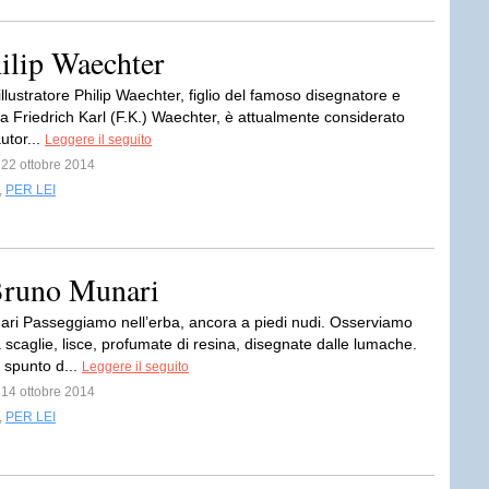
hilip Waechter
illustratore Philip Waechter, figlio del famoso disegnatore e
ta Friedrich Karl (F.K.) Waechter, è attualmente considerato
utor...
Leggere il seguito
l 22 ottobre 2014
,
PER LEI
 Bruno Munari
ri Passeggiamo nell’erba, ancora a piedi nudi. Osserviamo
 scaglie, lisce, profumate di resina, disegnate dalle lumache.
spunto d...
Leggere il seguito
l 14 ottobre 2014
,
PER LEI