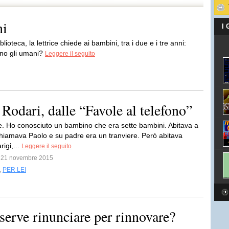
ni
I
ioteca, la lettrice chiede ai bambini, tra i due e i tre anni:
sono gli umani?
Leggere il seguito
 Rodari, dalle “Favole al telefono”
e. Ho conosciuto un bambino che era sette bambini. Abitava a
hiamava Paolo e su padre era un tranviere. Però abitava
igi,...
Leggere il seguito
il 21 novembre 2015
,
PER LEI
erve rinunciare per rinnovare?