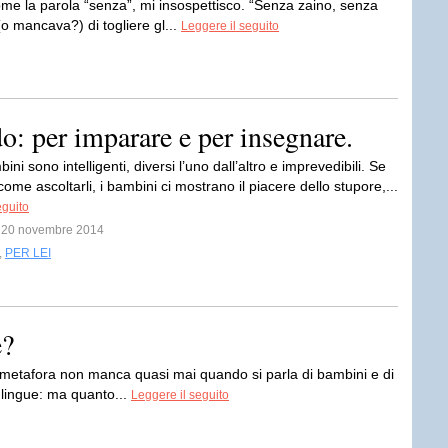
e la parola “senza”, mi insospettisco. “Senza zaino, senza
 mancava?) di togliere gl...
Leggere il seguito
: per imparare e per insegnare.
bini sono intelligenti, diversi l’uno dall’altro e imprevedibili. Se
me ascoltarli, i bambini ci mostrano il piacere dello stupore,...
eguito
il 20 novembre 2014
,
PER LEI
e?
 metafora non manca quasi mai quando si parla di bambini e di
e lingue: ma quanto...
Leggere il seguito