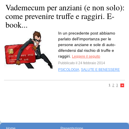
Vademecum per anziani (e non solo):
come prevenire truffe e raggiri. E-
book...
In un precedente post abbiamo
parlato dell'importanza per le
persone anziane e sole di auto-
difendersi dal rischio di truffe e
raggiri.
Leggere il seguito
Pubblicato il 24 febbraio 2014
PSICOLOGIA
,
SALUTE E BENESSERE
1
2
3
Home
Presentazione