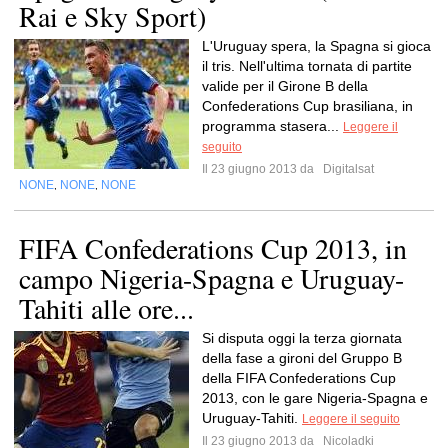
Rai e Sky Sport)
L'Uruguay spera, la Spagna si gioca
il tris. Nell'ultima tornata di partite
valide per il Girone B della
Confederations Cup brasiliana, in
programma stasera...
Leggere il
seguito
Il 23 giugno 2013 da
Digitalsat
NONE
NONE
NONE
,
,
FIFA Confederations Cup 2013, in
campo Nigeria-Spagna e Uruguay-
Tahiti alle ore...
Si disputa oggi la terza giornata
della fase a gironi del Gruppo B
della FIFA Confederations Cup
2013, con le gare Nigeria-Spagna e
Uruguay-Tahiti.
Leggere il seguito
Il 23 giugno 2013 da
Nicoladki