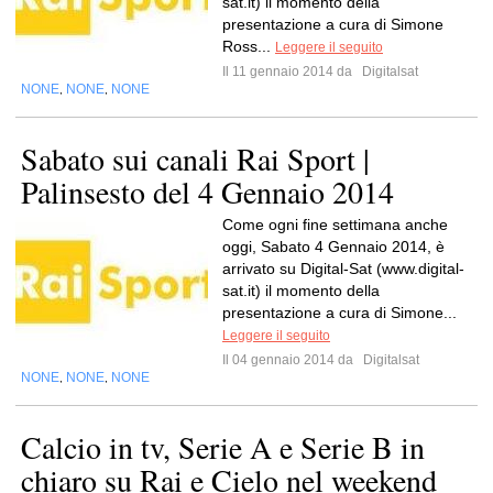
sat.it) il momento della
presentazione a cura di Simone
Ross...
Leggere il seguito
Il 11 gennaio 2014 da
Digitalsat
NONE
NONE
NONE
,
,
Sabato sui canali Rai Sport |
Palinsesto del 4 Gennaio 2014
Come ogni fine settimana anche
oggi, Sabato 4 Gennaio 2014, è
arrivato su Digital-Sat (www.digital-
sat.it) il momento della
presentazione a cura di Simone...
Leggere il seguito
Il 04 gennaio 2014 da
Digitalsat
NONE
NONE
NONE
,
,
Calcio in tv, Serie A e Serie B in
chiaro su Rai e Cielo nel weekend