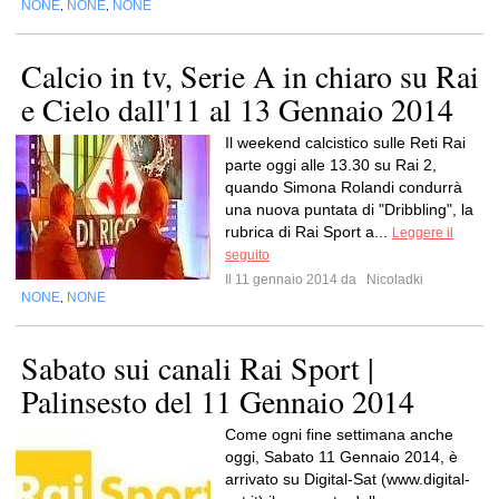
NONE
NONE
NONE
,
,
Calcio in tv, Serie A in chiaro su Rai
e Cielo dall'11 al 13 Gennaio 2014
Il weekend calcistico sulle Reti Rai
parte oggi alle 13.30 su Rai 2,
quando Simona Rolandi condurrà
una nuova puntata di "Dribbling", la
rubrica di Rai Sport a...
Leggere il
seguito
Il 11 gennaio 2014 da
Nicoladki
NONE
NONE
,
Sabato sui canali Rai Sport |
Palinsesto del 11 Gennaio 2014
Come ogni fine settimana anche
oggi, Sabato 11 Gennaio 2014, è
arrivato su Digital-Sat (www.digital-