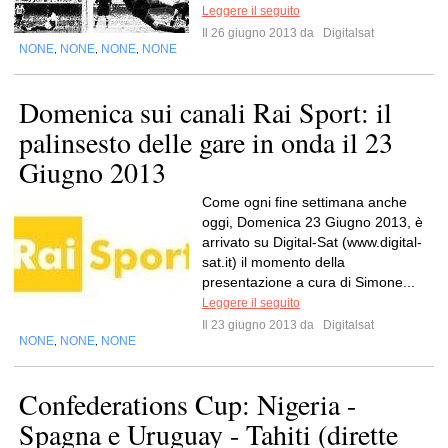
Leggere il seguito
Il 26 giugno 2013 da
Digitalsat
NONE
NONE
NONE
NONE
,
,
,
Domenica sui canali Rai Sport: il
palinsesto delle gare in onda il 23
Giugno 2013
Come ogni fine settimana anche
oggi, Domenica 23 Giugno 2013, è
arrivato su Digital-Sat (www.digital-
sat.it) il momento della
presentazione a cura di Simone...
Leggere il seguito
Il 23 giugno 2013 da
Digitalsat
NONE
NONE
NONE
,
,
Confederations Cup: Nigeria -
Spagna e Uruguay - Tahiti (dirette