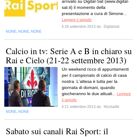
arrivato su Digital-Sat (www.digital-
sat.it) il momento della
presentazione a cura di Simone...
Leggere il seguito
Il 28 settembre 2013 da
Digitalsat
NONE
NONE
NONE
,
,
Calcio in tv: Serie A e B in chiaro su
Rai e Cielo (21-22 settembre 2013)
Un weekend ricco di appuntamenti
per il campionato di calcio di casa
nostra. L'attesa è tutta per la
giornata di domani, quando
giocheranno le due attuali...
Leggere
il seguito
Il 21 settembre 2013 da
Nicoladki
NONE
NONE
,
Sabato sui canali Rai Sport: il