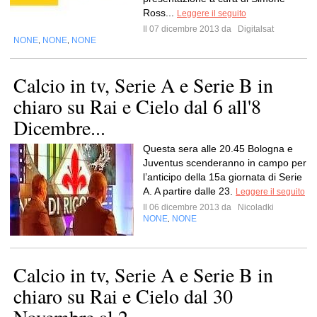
Ross...
Leggere il seguito
Il 07 dicembre 2013 da
Digitalsat
NONE
NONE
NONE
,
,
Calcio in tv, Serie A e Serie B in
chiaro su Rai e Cielo dal 6 all'8
Dicembre...
Questa sera alle 20.45 Bologna e
Juventus scenderanno in campo per
l’anticipo della 15a giornata di Serie
A. A partire dalle 23.
Leggere il seguito
Il 06 dicembre 2013 da
Nicoladki
NONE
NONE
,
Calcio in tv, Serie A e Serie B in
chiaro su Rai e Cielo dal 30