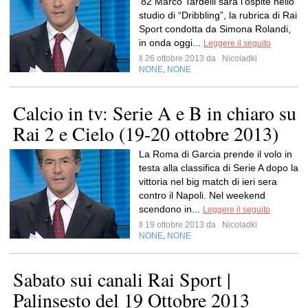
’82 Marco Tardelli sarà l'ospite nello
studio di “Dribbling”, la rubrica di Rai
Sport condotta da Simona Rolandi,
in onda oggi...
Leggere il seguito
Il 26 ottobre 2013 da
Nicoladki
NONE
NONE
,
Calcio in tv: Serie A e B in chiaro su
Rai 2 e Cielo (19-20 ottobre 2013)
La Roma di Garcia prende il volo in
testa alla classifica di Serie A dopo la
vittoria nel big match di ieri sera
contro il Napoli. Nel weekend
scendono in...
Leggere il seguito
Il 19 ottobre 2013 da
Nicoladki
NONE
NONE
,
Sabato sui canali Rai Sport |
Palinsesto del 19 Ottobre 2013