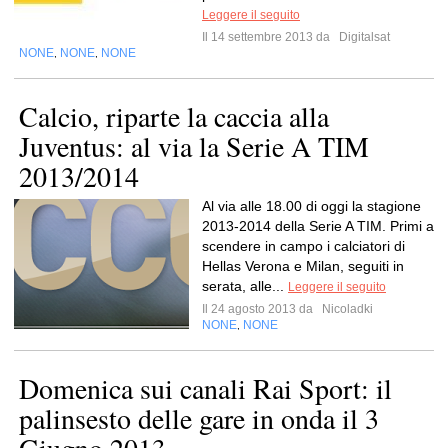
Leggere il seguito
Il 14 settembre 2013 da
Digitalsat
NONE
NONE
NONE
,
,
Calcio, riparte la caccia alla
Juventus: al via la Serie A TIM
2013/2014
Al via alle 18.00 di oggi la stagione
2013-2014 della Serie A TIM. Primi a
scendere in campo i calciatori di
Hellas Verona e Milan, seguiti in
serata, alle...
Leggere il seguito
Il 24 agosto 2013 da
Nicoladki
NONE
NONE
,
Domenica sui canali Rai Sport: il
palinsesto delle gare in onda il 3