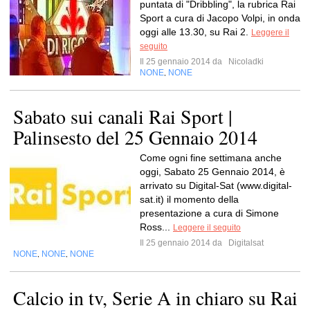
puntata di "Dribbling", la rubrica Rai
Sport a cura di Jacopo Volpi, in onda
oggi alle 13.30, su Rai 2.
Leggere il
seguito
Il 25 gennaio 2014 da
Nicoladki
NONE
NONE
,
Sabato sui canali Rai Sport |
Palinsesto del 25 Gennaio 2014
Come ogni fine settimana anche
oggi, Sabato 25 Gennaio 2014, è
arrivato su Digital-Sat (www.digital-
sat.it) il momento della
presentazione a cura di Simone
Ross...
Leggere il seguito
Il 25 gennaio 2014 da
Digitalsat
NONE
NONE
NONE
,
,
Calcio in tv, Serie A in chiaro su Rai