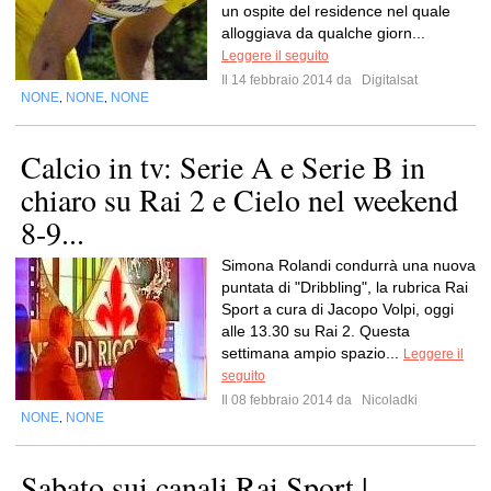
un ospite del residence nel quale
alloggiava da qualche giorn...
Leggere il seguito
Il 14 febbraio 2014 da
Digitalsat
NONE
NONE
NONE
,
,
Calcio in tv: Serie A e Serie B in
chiaro su Rai 2 e Cielo nel weekend
8-9...
Simona Rolandi condurrà una nuova
puntata di "Dribbling", la rubrica Rai
Sport a cura di Jacopo Volpi, oggi
alle 13.30 su Rai 2. Questa
settimana ampio spazio...
Leggere il
seguito
Il 08 febbraio 2014 da
Nicoladki
NONE
NONE
,
Sabato sui canali Rai Sport |