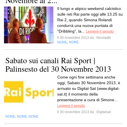
Novembre al 2...
Il lungo e atipico weekend calcistico
sulle reti Rai parte oggi alle 13.25 su
Rai 2, quando Simona Rolandi
condurrà una nuova puntata di
"Dribbling", la...
Leggere il seguito
Il 30 novembre 2013 da
Nicoladki
NONE
NONE
,
Sabato sui canali Rai Sport |
Palinsesto del 30 Novembre 2013
Come ogni fine settimana anche
oggi, Sabato 30 Novembre 2013, è
arrivato su Digital-Sat (www.digital-
sat.it) il momento della
presentazione a cura di Simone...
Leggere il seguito
Il 30 novembre 2013 da
Digitalsat
NONE
NONE
NONE
,
,