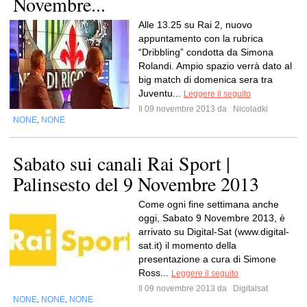
Novembre...
Alle 13.25 su Rai 2, nuovo
appuntamento con la rubrica
“Dribbling” condotta da Simona
Rolandi. Ampio spazio verrà dato al
big match di domenica sera tra
Juventu...
Leggere il seguito
Il 09 novembre 2013 da
Nicoladki
NONE
NONE
,
Sabato sui canali Rai Sport |
Palinsesto del 9 Novembre 2013
Come ogni fine settimana anche
oggi, Sabato 9 Novembre 2013, è
arrivato su Digital-Sat (www.digital-
sat.it) il momento della
presentazione a cura di Simone
Ross...
Leggere il seguito
Il 09 novembre 2013 da
Digitalsat
NONE
NONE
NONE
,
,