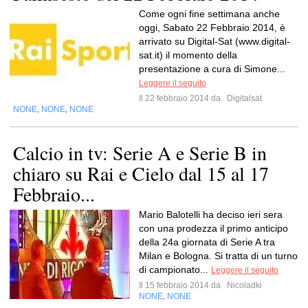
Come ogni fine settimana anche
oggi, Sabato 22 Febbraio 2014, è
arrivato su Digital-Sat (www.digital-
sat.it) il momento della
presentazione a cura di Simone...
Leggere il seguito
Il 22 febbraio 2014 da
Digitalsat
NONE
NONE
NONE
,
,
Calcio in tv: Serie A e Serie B in
chiaro su Rai e Cielo dal 15 al 17
Febbraio...
Mario Balotelli ha deciso ieri sera
con una prodezza il primo anticipo
della 24a giornata di Serie A tra
Milan e Bologna. Si tratta di un turno
di campionato...
Leggere il seguito
Il 15 febbraio 2014 da
Nicoladki
NONE
NONE
,