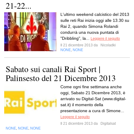
21-22...
L'ultimo weekend calcistico del 2013
sulle reti Rai inizia oggi alle 13.30 su
Rai 2, quando Simona Rolandi
condurrà una nuova puntata di
"Dribbling", la...
Leggere il seguito
Il 21 dicembre 2013 da
Nicoladki
NONE
NONE
,
Sabato sui canali Rai Sport |
Palinsesto del 21 Dicembre 2013
Come ogni fine settimana anche
oggi, Sabato 21 Dicembre 2013, è
arrivato su Digital-Sat (www.digital-
sat.it) il momento della
presentazione a cura di Simone...
Leggere il seguito
Il 21 dicembre 2013 da
Digitalsat
NONE
NONE
NONE
,
,