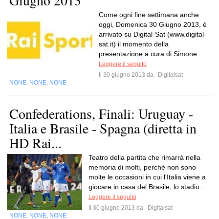
Giugno 2013
Come ogni fine settimana anche
oggi, Domenica 30 Giugno 2013, è
arrivato su Digital-Sat (www.digital-
sat.it) il momento della
presentazione a cura di Simone...
Leggere il seguito
Il 30 giugno 2013 da
Digitalsat
NONE
NONE
NONE
,
,
Confederations, Finali: Uruguay -
Italia e Brasile - Spagna (diretta in
HD Rai...
Teatro della partita che rimarrà nella
memoria di molti, perché non sono
molte le occasioni in cui l'Italia viene a
giocare in casa del Brasile, lo stadio...
Leggere il seguito
Il 30 giugno 2013 da
Digitalsat
NONE
NONE
NONE
,
,