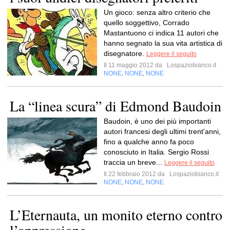
Un gioco: senza altro criterio che
quello soggettivo, Corrado
Mastantuono ci indica 11 autori che
hanno segnato la sua vita artistica di
disegnatore.
Leggere il seguito
Il 11 maggio 2012 da
Lospaziobianco.it
NONE
NONE
NONE
,
,
La “linea scura” di Edmond Baudoin
Baudoin, è uno dei più importanti
autori francesi degli ultimi trent'anni,
fino a qualche anno fa poco
conosciuto in Italia. Sergio Rossi
traccia un breve...
Leggere il seguito
Il 22 febbraio 2012 da
Lospaziobianco.it
NONE
NONE
NONE
,
,
L’Eternauta, un monito eterno contro