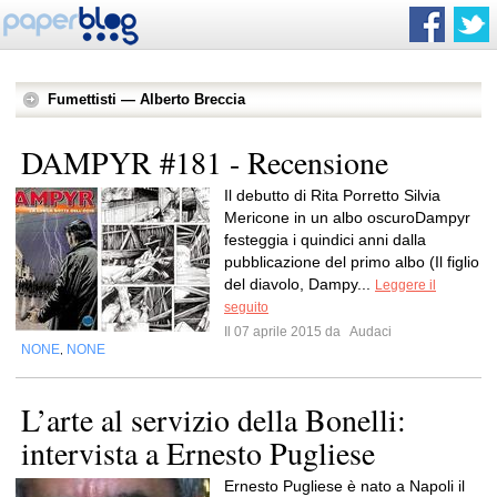
Fumettisti — Alberto Breccia
DAMPYR #181 - Recensione
Il debutto di Rita Porretto Silvia
Mericone in un albo oscuroDampyr
festeggia i quindici anni dalla
pubblicazione del primo albo (Il figlio
del diavolo, Dampy...
Leggere il
seguito
Il 07 aprile 2015 da
Audaci
NONE
NONE
,
L’arte al servizio della Bonelli:
intervista a Ernesto Pugliese
Ernesto Pugliese è nato a Napoli il