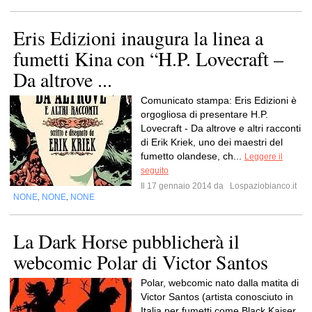
Eris Edizioni inaugura la linea a
fumetti Kina con “H.P. Lovecraft –
Da altrove ...
Comunicato stampa: Eris Edizioni è
orgogliosa di presentare H.P.
Lovecraft - Da altrove e altri racconti
di Erik Kriek, uno dei maestri del
fumetto olandese, ch...
Leggere il
seguito
Il 17 gennaio 2014 da
Lospaziobianco.it
NONE
NONE
NONE
,
,
La Dark Horse pubblicherà il
webcomic Polar di Victor Santos
Polar, webcomic nato dalla matita di
Victor Santos (artista conosciuto in
Italia per fumetti come Black Kaiser,