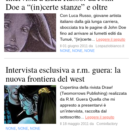
Doe a “(in)certe stanze” e oltre
Con Luca Russo, giovane artista
italiano dalla già lunga carriera,
sbocciata tra le pagine di John Doe
fino ad arrivare ai fumetti editi da
Tunué, "(in)certe...
Leggere il seguito
Il 01 giugno 2011 da
Lospaziobianco.it
NONE
NONE
NONE
,
,
Intervista esclusiva a r.m. guera: la
nuova frontiera del west
Copertina della rivista Draw!
(Twomorrows Publishing) realizzata
da R.M. Guera Quella che mi
appresto a presentarvi è
un'intervista, raccolta dal
sottoscritto...
Leggere il seguito
Il 18 maggio 2011 da
Comixfactory
NONE
NONE
NONE
,
,