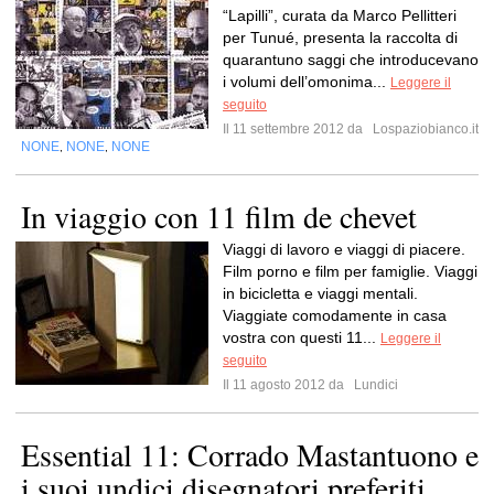
“Lapilli”, curata da Marco Pellitteri
per Tunué, presenta la raccolta di
quarantuno saggi che introducevano
i volumi dell’omonima...
Leggere il
seguito
Il 11 settembre 2012 da
Lospaziobianco.it
NONE
NONE
NONE
,
,
In viaggio con 11 film de chevet
Viaggi di lavoro e viaggi di piacere.
Film porno e film per famiglie. Viaggi
in bicicletta e viaggi mentali.
Viaggiate comodamente in casa
vostra con questi 11...
Leggere il
seguito
Il 11 agosto 2012 da
Lundici
Essential 11: Corrado Mastantuono e
i suoi undici disegnatori preferiti