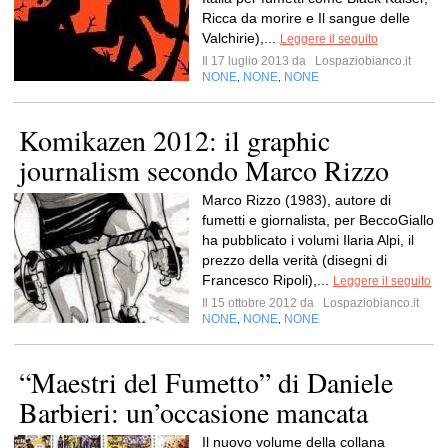
Ricca da morire e Il sangue delle
Valchirie),...
Leggere il seguito
Il 17 luglio 2013 da
Lospaziobianco.it
NONE
NONE
NONE
,
,
Komikazen 2012: il graphic
journalism secondo Marco Rizzo
Marco Rizzo (1983), autore di
fumetti e giornalista, per BeccoGiallo
ha pubblicato i volumi Ilaria Alpi, il
prezzo della verità (disegni di
Francesco Ripoli),...
Leggere il seguito
Il 15 ottobre 2012 da
Lospaziobianco.it
NONE
NONE
NONE
,
,
“Maestri del Fumetto” di Daniele
Barbieri: un’occasione mancata
Il nuovo volume della collana