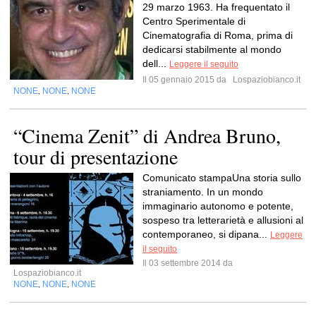
29 marzo 1963. Ha frequentato il
Centro Sperimentale di
Cinematografia di Roma, prima di
dedicarsi stabilmente al mondo
dell...
Leggere il seguito
Il 05 gennaio 2015 da
Lospaziobianco.it
NONE
NONE
NONE
,
,
“Cinema Zenit” di Andrea Bruno,
tour di presentazione
Comunicato stampaUna storia sullo
straniamento. In un mondo
immaginario autonomo e potente,
sospeso tra letterarietà e allusioni al
contemporaneo, si dipana...
Leggere
il seguito
Il 03 settembre 2014 da
Lospaziobianco.it
NONE
NONE
NONE
,
,