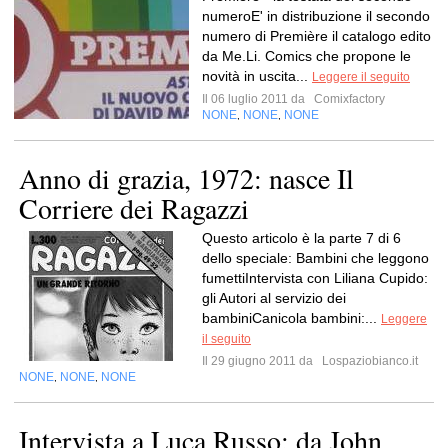
numeroE' in distribuzione il secondo
numero di Première il catalogo edito
da Me.Li. Comics che propone le
novità in uscita...
Leggere il seguito
Il 06 luglio 2011 da
Comixfactory
NONE
NONE
NONE
,
,
Anno di grazia, 1972: nasce Il
Corriere dei Ragazzi
Questo articolo è la parte 7 di 6
dello speciale: Bambini che leggono
fumettiIntervista con Liliana Cupido:
gli Autori al servizio dei
bambiniCanicola bambini:...
Leggere
il seguito
Il 29 giugno 2011 da
Lospaziobianco.it
NONE
NONE
NONE
,
,
Intervista a Luca Russo: da John