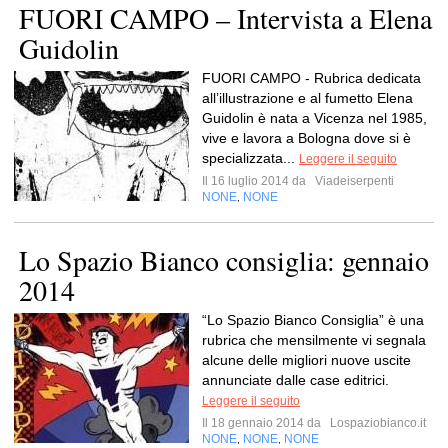
FUORI CAMPO – Intervista a Elena
Guidolin
FUORI CAMPO - Rubrica dedicata
all’illustrazione e al fumetto Elena
Guidolin è nata a Vicenza nel 1985,
vive e lavora a Bologna dove si è
specializzata...
Leggere il seguito
Il 16 luglio 2014 da
Viadeiserpenti
NONE
NONE
,
Lo Spazio Bianco consiglia: gennaio
2014
“Lo Spazio Bianco Consiglia” è una
rubrica che mensilmente vi segnala
alcune delle migliori nuove uscite
annunciate dalle case editrici.
Leggere il seguito
Il 18 gennaio 2014 da
Lospaziobianco.it
NONE
NONE
NONE
,
,