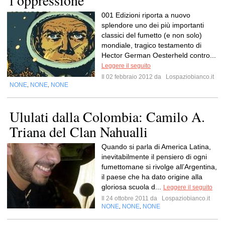
l’oppressione
001 Edizioni riporta a nuovo
splendore uno dei più importanti
classici del fumetto (e non solo)
mondiale, tragico testamento di
Hector German Oesterheld contro...
Leggere il seguito
Il 02 febbraio 2012 da
Lospaziobianco.it
NONE
NONE
NONE
,
,
Ululati dalla Colombia: Camilo A.
Triana del Clan Nahualli
Quando si parla di America Latina,
inevitabilmente il pensiero di ogni
fumettomane si rivolge all’Argentina,
il paese che ha dato origine alla
gloriosa scuola d...
Leggere il seguito
Il 24 ottobre 2011 da
Lospaziobianco.it
NONE
NONE
NONE
,
,