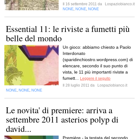
Il 16 settembre 2011 da
Lospaziobianco.it
NONE
NONE
NONE
,
,
Essential 11: le riviste a fumetti più
belle del mondo
Un gioco: abbiamo chiesto a Paolo
Interdonato
(sparidinchiostro.wordpress.com) di
elencare, secondo il suo punto di
vista, le 11 più importanti riviste a
fumett...
Leggere il seguito
Il 28 luglio 2011 da
Lospaziobianco.it
NONE
NONE
NONE
,
,
Le novita' di premiere: arriva a
settembre 2011 asterios polyp di
david...
Première - la testata del secondo