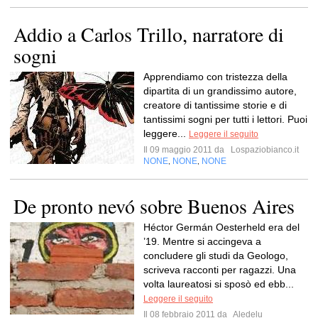
Addio a Carlos Trillo, narratore di
sogni
Apprendiamo con tristezza della
dipartita di un grandissimo autore,
creatore di tantissime storie e di
tantissimi sogni per tutti i lettori. Puoi
leggere...
Leggere il seguito
Il 09 maggio 2011 da
Lospaziobianco.it
NONE
NONE
NONE
,
,
De pronto nevó sobre Buenos Aires
Héctor Germán Oesterheld era del
’19. Mentre si accingeva a
concludere gli studi da Geologo,
scriveva racconti per ragazzi. Una
volta laureatosi si sposò ed ebb...
Leggere il seguito
Il 08 febbraio 2011 da
Aledelu