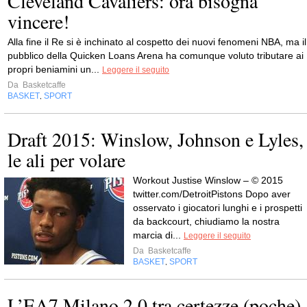
Cleveland Cavaliers: ora bisogna
vincere!
Alla fine il Re si è inchinato al cospetto dei nuovi fenomeni NBA, ma il
pubblico della Quicken Loans Arena ha comunque voluto tributare ai
propri beniamini un...
Leggere il seguito
Da
Basketcaffe
BASKET
SPORT
,
Draft 2015: Winslow, Johnson e Lyles,
le ali per volare
Workout Justise Winslow – © 2015
twitter.com/DetroitPistons Dopo aver
osservato i giocatori lunghi e i prospetti
da backcourt, chiudiamo la nostra
marcia di...
Leggere il seguito
Da
Basketcaffe
BASKET
SPORT
,
L’EA7 Milano 2.0 tra certezze (poche)