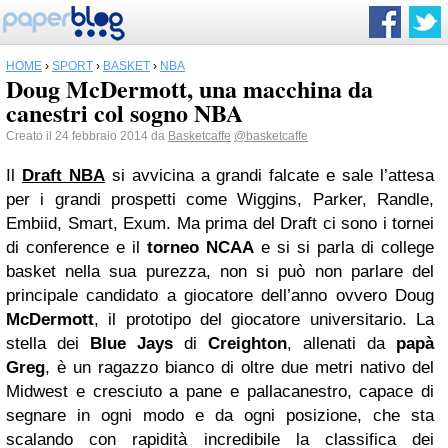
HOME
›
SPORT
›
BASKET
›
NBA
Doug McDermott, una macchina da
canestri col sogno NBA
Creato il 24 febbraio 2014 da
Basketcaffe
@basketcaffe
Il
Draft NBA
si avvicina a grandi falcate e sale l’attesa
per i grandi prospetti come Wiggins, Parker, Randle,
Embiid, Smart, Exum. Ma prima del Draft ci sono i tornei
di conference e il
torneo NCAA
e si si parla di college
basket nella sua purezza, non si può non parlare del
principale candidato a giocatore dell’anno ovvero Doug
McDermott
, il prototipo del giocatore universitario. La
stella dei
Blue Jays
di
Creighton
, allenati da
papà
Greg
, è un ragazzo bianco di oltre due metri nativo del
Midwest e cresciuto a pane e pallacanestro, capace di
segnare in ogni modo e da ogni posizione, che sta
scalando con rapidità incredibile la classifica dei