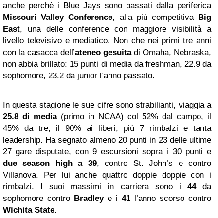
anche perchè i Blue Jays sono passati dalla periferica
Missouri Valley Conference
, alla più competitiva
Big
East
, una delle conference con maggiore visibilità a
livello televisivo e mediatico. Non che nei primi tre anni
con la casacca dell’
ateneo gesuita
di Omaha, Nebraska,
non abbia brillato: 15 punti di media da freshman, 22.9 da
sophomore, 23.2 da junior l’anno passato.
In questa stagione le sue cifre sono strabilianti, viaggia a
25.8 di media
(primo in NCAA) col 52% dal campo, il
45% da tre, il 90% ai liberi, più 7 rimbalzi e tanta
leadership. Ha segnato almeno 20 punti in 23 delle ultime
27 gare disputate, con 9 escursioni sopra i 30 punti e
due season high a 39
, contro St. John’s e contro
Villanova. Per lui anche quattro doppie doppie con i
rimbalzi. I suoi massimi in carriera sono i
44
da
sophomore contro
Bradley
e i
41
l’anno scorso contro
Wichita State
.