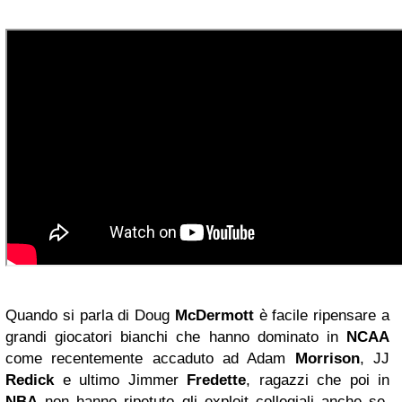
Quando si parla di Doug
McDermott
è facile ripensare a
grandi giocatori bianchi che hanno dominato in
NCAA
come recentemente accaduto ad Adam
Morrison
, JJ
Redick
e ultimo Jimmer
Fredette
, ragazzi che poi in
NBA
non hanno ripetuto gli exploit collegiali anche se,