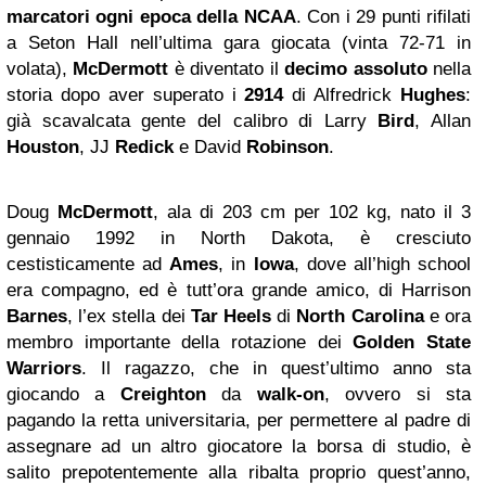
marcatori ogni epoca della NCAA
. Con i 29 punti rifilati
a Seton Hall nell’ultima gara giocata (vinta 72-71 in
volata),
McDermott
è diventato il
decimo assoluto
nella
storia dopo aver superato i
2914
di Alfredrick
Hughes
:
già scavalcata gente del calibro di Larry
Bird
, Allan
Houston
, JJ
Redick
e David
Robinson
.
Doug
McDermott
, ala di 203 cm per 102 kg, nato il 3
gennaio 1992 in North Dakota, è cresciuto
cestisticamente ad
Ames
, in
Iowa
, dove all’high school
era compagno, ed è tutt’ora grande amico, di Harrison
Barnes
, l’ex stella dei
Tar Heels
di
North Carolina
e ora
membro importante della rotazione dei
Golden State
Warriors
. Il ragazzo, che in quest’ultimo anno sta
giocando a
Creighton
da
walk-on
, ovvero si sta
pagando la retta universitaria, per permettere al padre di
assegnare ad un altro giocatore la borsa di studio, è
salito prepotentemente alla ribalta proprio quest’anno,