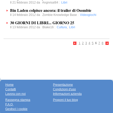
Il 21 febbraio 2012 da
Angivisal84
:
Libri
Bin Laden colpisce ancora: il trailer di Osombie
Il 14 febbraio 2012 da
Zombie Knowledge Base
:
Videogiochi
30 GIORNI DI LIBRI... GIORNO 25
Il 13 febbraio 2012 da
Blake16
:
Cultura
,
Libri
1
2
3
4
5
6
7
8
Home
Presentazione
Contatti
Condizioni d'uso
Lavora con noi
Informazioni azienda
Rassegna stampa
Proponi il tuo blog
F.A.Q.
Gestisci i cookie