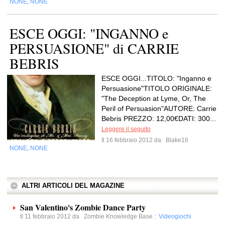
NONE
NONE
,
ESCE OGGI: "INGANNO e
PERSUASIONE" di CARRIE
BEBRIS
ESCE OGGI...TITOLO: "Inganno e
Persuasione"TITOLO ORIGINALE:
"The Deception at Lyme, Or, The
Peril of Persuasion"AUTORE: Carrie
Bebris PREZZO: 12,00€DATI: 300...
Leggere il seguito
Il 16 febbraio 2012 da
Blake16
NONE
NONE
,
ALTRI ARTICOLI DEL MAGAZINE
San Valentino's Zombie Dance Party
Il 11 febbraio 2012 da
Zombie Knowledge Base
:
Videogiochi