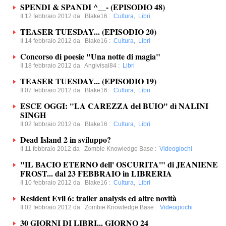
SPENDI & SPANDI ^__- (EPISODIO 48)
Il 12 febbraio 2012 da
Blake16
:
Cultura
,
Libri
TEASER TUESDAY... (EPISODIO 20)
Il 14 febbraio 2012 da
Blake16
:
Cultura
,
Libri
Concorso di poesie "Una notte di magia"
Il 18 febbraio 2012 da
Angivisal84
:
Libri
TEASER TUESDAY... (EPISODIO 19)
Il 07 febbraio 2012 da
Blake16
:
Cultura
,
Libri
ESCE OGGI: "LA CAREZZA del BUIO" di NALINI
SINGH
Il 02 febbraio 2012 da
Blake16
:
Cultura
,
Libri
Dead Island 2 in sviluppo?
Il 11 febbraio 2012 da
Zombie Knowledge Base
:
Videogiochi
"IL BACIO ETERNO dell' OSCURITA'" di JEANIENE
FROST... dal 23 FEBBRAIO in LIBRERIA
Il 10 febbraio 2012 da
Blake16
:
Cultura
,
Libri
Resident Evil 6: trailer analysis ed altre novità
Il 02 febbraio 2012 da
Zombie Knowledge Base
:
Videogiochi
30 GIORNI DI LIBRI... GIORNO 24