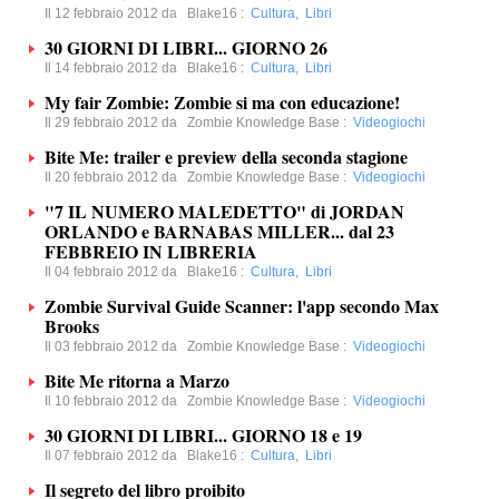
Il 12 febbraio 2012 da
Blake16
:
Cultura
,
Libri
30 GIORNI DI LIBRI... GIORNO 26
Il 14 febbraio 2012 da
Blake16
:
Cultura
,
Libri
My fair Zombie: Zombie si ma con educazione!
Il 29 febbraio 2012 da
Zombie Knowledge Base
:
Videogiochi
Bite Me: trailer e preview della seconda stagione
Il 20 febbraio 2012 da
Zombie Knowledge Base
:
Videogiochi
"7 IL NUMERO MALEDETTO" di JORDAN
ORLANDO e BARNABAS MILLER... dal 23
FEBBREIO IN LIBRERIA
Il 04 febbraio 2012 da
Blake16
:
Cultura
,
Libri
Zombie Survival Guide Scanner: l'app secondo Max
Brooks
Il 03 febbraio 2012 da
Zombie Knowledge Base
:
Videogiochi
Bite Me ritorna a Marzo
Il 10 febbraio 2012 da
Zombie Knowledge Base
:
Videogiochi
30 GIORNI DI LIBRI... GIORNO 18 e 19
Il 07 febbraio 2012 da
Blake16
:
Cultura
,
Libri
Il segreto del libro proibito