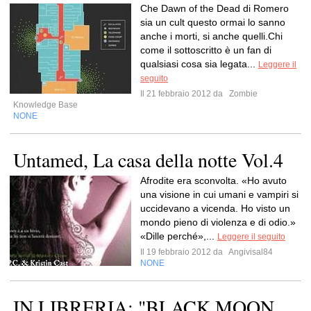
Che Dawn of the Dead di Romero
sia un cult questo ormai lo sanno
anche i morti, si anche quelli.Chi
come il sottoscritto è un fan di
qualsiasi cosa sia legata...
Leggere il
seguito
Il 21 febbraio 2012 da
Zombie
Knowledge Base
NONE
Untamed, La casa della notte Vol.4
Afrodite era sconvolta. «Ho avuto
una visione in cui umani e vampiri si
uccidevano a vicenda. Ho visto un
mondo pieno di violenza e di odio.»
«Dille perché»,...
Leggere il seguito
Il 19 febbraio 2012 da
Angivisal84
NONE
IN LIBRERIA: "BLACK MOON.