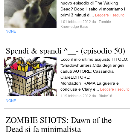
nuovo episodio di The Walking
Dead? Dopo il salto vi mostriamo i
primi 3 minuti di...
Leggere il seguito
Il 01 febbraio 2012 da
Zombie
Knowledge Base
NONE
Spendi & spandi ^__- (episodio 50)
Ecco il mio ultimo acquisto:TITOLO:
"Shadowhunters.Città degli angeli
caduti"AUTORE: Cassandra
ClareEDITORE:
MondadoriTRAMA:La guerra è
conclusa e Clary è...
Leggere il seguito
Il 19 febbraio 2012 da
Blake16
NONE
ZOMBIE SHOTS: Dawn of the
Dead si fa minimalista