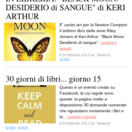
DESIDERIO di SANGUE" di KERI
ARTHUR
E' uscito ieri per la Newton Compton
il settimo libro della serie Riley
Jenson di Keri Arthur: "Black Moon.
Desiderio di sangue".
Leggere il
seguito
Il 24 febbraio 2012 da
Blake16
NONE
30 giorni di libri... giorno 15
Questo è un evento creato su
Facebook, le cui regole sono
queste: la pagina mette a
disposizione 30 domande numerate
che riguardano ovviamente i libri e
la...
Leggere il seguito
Il 03 febbraio 2012 da
Blake16
NONE
NONE
,