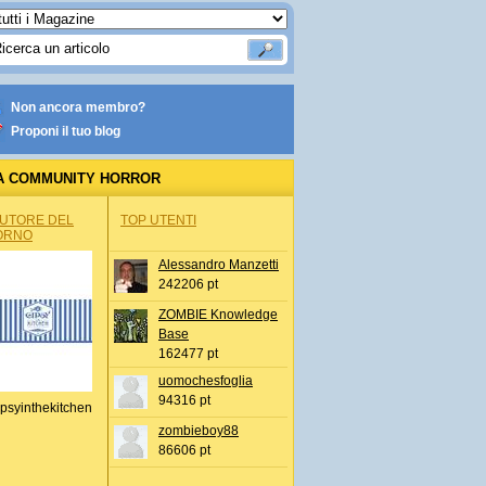
Non ancora membro?
Proponi il tuo blog
A COMMUNITY HORROR
AUTORE DEL
TOP UTENTI
ORNO
Alessandro Manzetti
242206 pt
ZOMBIE Knowledge
Base
162477 pt
uomochesfoglia
94316 pt
psyinthekitchen
zombieboy88
86606 pt