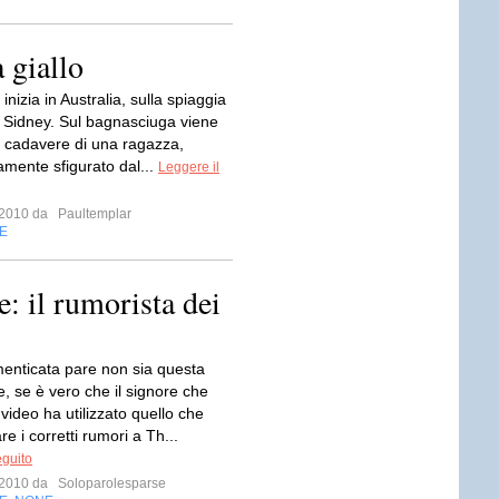
 giallo
inizia in Australia, sulla spiaggia
di Sidney. Sul bagnasciuga viene
il cadavere di una ragazza,
mente sfigurato dal...
Leggere il
o 2010 da
Paultemplar
E
e: il rumorista dei
menticata pare non sia questa
, se è vero che il signore che
video ha utilizzato quello che
re i corretti rumori a Th...
eguito
o 2010 da
Soloparolesparse