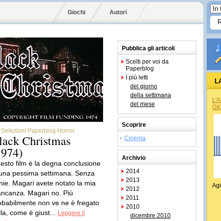
Giochi
Autori
Pubblica gli articoli
Scelti per voi da
Paperblog
I più letti
L
del giorno
della settimana
L'
del mese
GI
Scoprire
Selezioni Paperblog Horror
lack Christmas
Cinema
1974)
Archivio
esto film è la degna conclusione
2014
 una pessima settimana. Senza
2013
onie. Magari avete notato la mia
Agi
2012
ncanza. Magari no. Più
2011
obabilmente non ve ne è fregato
2010
lla, come è giust...
Leggere il
dicembre 2010