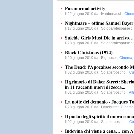
Paranormal activity
Il 22 giugno 2010 da
Ivanbenassi
:
Cine
Nightmare – ottimo Samuel Bayer
Il 17 giugno 2010 da
Soloparolesparse
:
Suicide Girls Must Die in arrivo…
Il 28 giugno 2010 da
Soloparolesparse
:
Black Christmas (1974)
Il 20 giugno 2010 da
Elgraeco
:
Cinema
The Dead: l'Apocalisse secondo 
Il 02 giugno 2010 da
Splatterpostino
:
Cu
Il grimorio di Baker Street: Sherl
in 11 racconti nuovi di zecca...
Il 01 giugno 2010 da
Splatterpostino
:
Alt
La notte del demonio - Jacques T
Il 28 giugno 2010 da
Lakehurst
:
Cinema
Il porto degli spiriti: il nuovo ro
Il 02 giugno 2010 da
Splatterpostino
:
Cu
Indovina chi viene a cena… con 