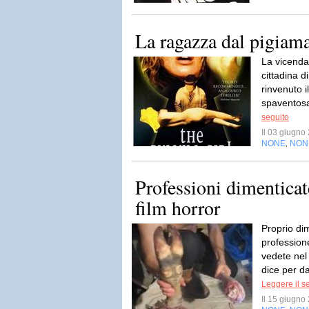
La ragazza dal pigiama
La vicenda 
cittadina 
rinvenuto 
spaventosa
seguito
Il 03 giugn
NONE
NON
,
Professioni dimenticat
film horror
Proprio di
professione
vedete nel 
dice per da
Leggere il s
Il 15 giugn