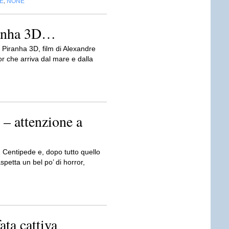
E
NONE
,
ranha 3D…
i Piranha 3D, film di Alexandre
or che arriva dal mare e dalla
– attenzione a
Centipede e, dopo tutto quello
aspetta un bel po’ di horror,
ata cattiva