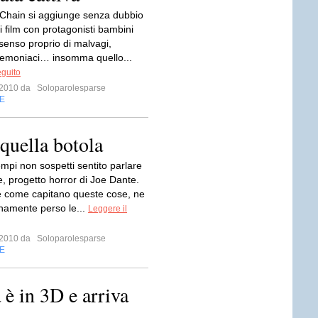
Chain si aggiunge senza dubbio
di film con protagonisti bambini
l senso proprio di malvagi,
demoniaci… insomma quello...
eguito
o 2010 da
Soloparolesparse
E
quella botola
mpi non sospetti sentito parlare
e, progetto horror di Joe Dante.
e come capitano queste cose, ne
namente perso le...
Leggere il
o 2010 da
Soloparolesparse
E
è in 3D e arriva