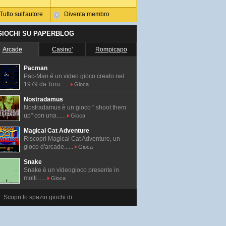
Tutto sull'autore
Diventa membro
 GIOCHI SU PAPERBLOG
Arcade
Casino'
Rompicapo
Pacman
Pac-Man é un video gioco creato nel
1979 da Toru......
Gioca
Nostradamus
Nostradamus è un gioco " shoot them
up" con una......
Gioca
Magical Cat Adventure
Riscopri Magical Cat Adventure, un
gioco d'arcade......
Gioca
Snake
Snake è un videogioco presente in
molti......
Gioca
Scopri lo spazio giochi di