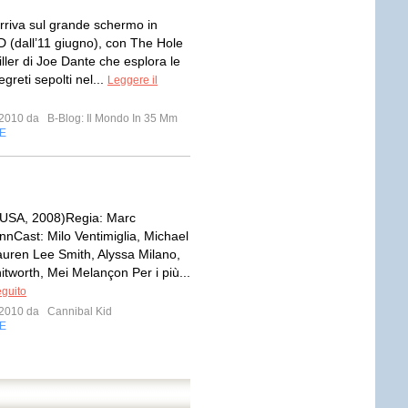
rriva sul grande schermo in
D (dall’11 giugno), con The Hole
hriller di Joe Dante che esplora le
egreti sepolti nel...
Leggere il
o 2010 da
B-Blog: Il Mondo In 35 Mm
E
(USA, 2008)Regia: Marc
nCast: Milo Ventimiglia, Michael
uren Lee Smith, Alyssa Milano,
tworth, Mei Melançon Per i più...
eguito
o 2010 da
Cannibal Kid
E