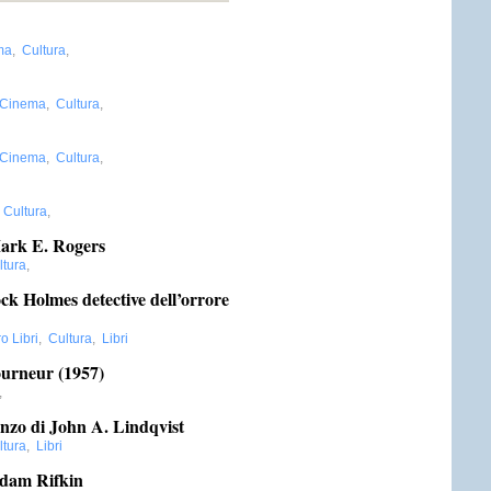
ma
,
Cultura
,
Cinema
,
Cultura
,
Cinema
,
Cultura
,
,
Cultura
,
Mark E. Rogers
ltura
,
ock Holmes detective dell’orrore
ro Libri
,
Cultura
,
Libri
ourneur (1957)
,
manzo di John A. Lindqvist
ltura
,
Libri
Adam Rifkin