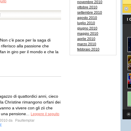
uito
novembre 2010
ottobre 2010
settembre 2010
R
agosto 2010
I
luglio 2010
giugno 2010
maggio 2010
aprile 2010
 Non c’è pace per la saga di
marzo 2010
riferisco alla passione che
febbraio 2010
 fan in giro per il mondo e che la
gazzo di quattordici anni, cieco
la Christine rimangono orfani dei
 vanno a vivere con gli zii che
 una pensione...
Leggere il seguito
o 2010 da
Paultemplar
E