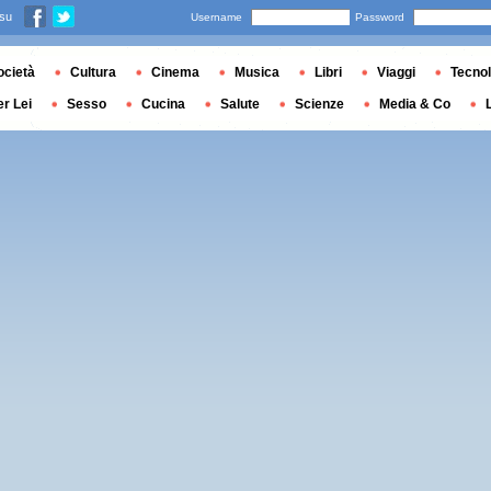
 su
Username
Password
ocietà
Cultura
Cinema
Musica
Libri
Viaggi
Tecnol
er Lei
Sesso
Cucina
Salute
Scienze
Media & Co