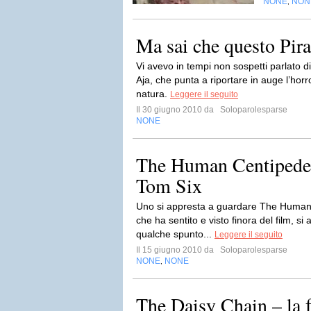
NONE
NON
,
Ma sai che questo Pi
Vi avevo in tempi non sospetti parlato d
Aja, che punta a riportare in auge l’horr
natura.
Leggere il seguito
Il 30 giugno 2010 da
Soloparolesparse
NONE
The Human Centipede 
Tom Six
Uno si appresta a guardare The Human 
che ha sentito e visto finora del film, si 
qualche spunto...
Leggere il seguito
Il 15 giugno 2010 da
Soloparolesparse
NONE
NONE
,
The Daisy Chain – la f