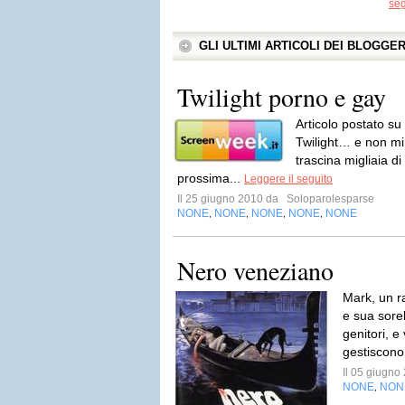
seg
GLI ULTIMI ARTICOLI DEI BLOGGE
Twilight porno e gay
Articolo postato su
Twilight… e non mi 
trascina migliaia di
prossima...
Leggere il seguito
Il 25 giugno 2010 da
Soloparolesparse
NONE
NONE
NONE
NONE
NONE
,
,
,
,
Nero veneziano
Mark, un ra
e sua sorel
genitori, e
gestiscono
Il 05 giugn
NONE
NON
,