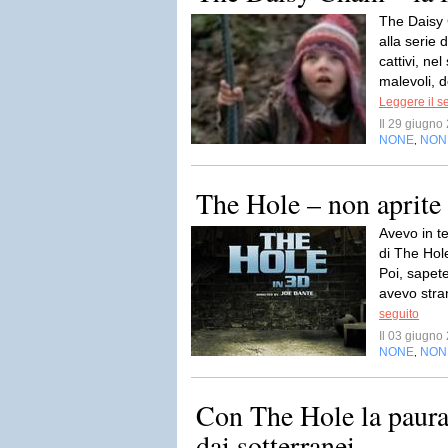
The Daisy 
alla serie 
cattivi, ne
malevoli, 
Leggere il s
Il 29 giugn
NONE
NON
,
The Hole – non aprite 
Avevo in te
di The Hol
Poi, sapet
avevo stra
seguito
Il 03 giugn
NONE
NON
,
Con The Hole la paura 
dai sotterranei