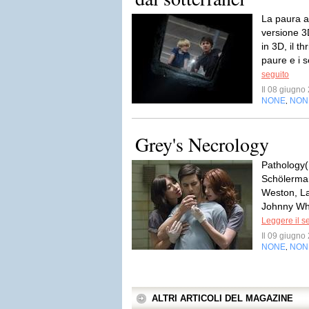
La paura a
versione 3
in 3D, il t
paure e i s
seguito
Il 08 giugn
NONE
NON
,
Grey's Necrology
Pathology
Schölerman
Weston, La
Johnny Whi
Leggere il s
Il 09 giugn
NONE
NON
,
ALTRI ARTICOLI DEL MAGAZINE