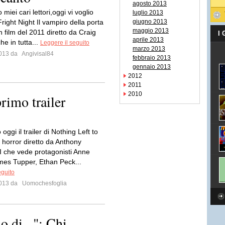
agosto 2013
miei cari lettori,oggi vi voglio
luglio 2013
Fright Night Il vampiro della porta
giugno 2013
maggio 2013
 film del 2011 diretto da Craig
I
aprile 2013
he in tutta...
Leggere il seguito
marzo 2013
 2013 da
Angivisal84
febbraio 2013
gennaio 2013
2012
2011
2010
rimo trailer
oggi il trailer di Nothing Left to
lm horror diretto da Anthony
II che vede protagonisti Anne
es Tupper, Ethan Peck...
eguito
 2013 da
Uomochesfoglia
di...": Chi