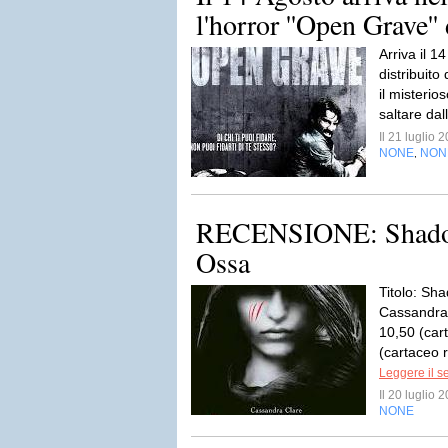
l'horror ''Open Grave'' 
Arriva il 14
distribuito
il misterio
saltare dal
Il 21 luglio
NONE
NON
,
RECENSIONE: Shadow
Ossa
Titolo: Sh
Cassandra 
10,50 (car
(cartaceo r
Leggere il s
Il 20 luglio
NONE