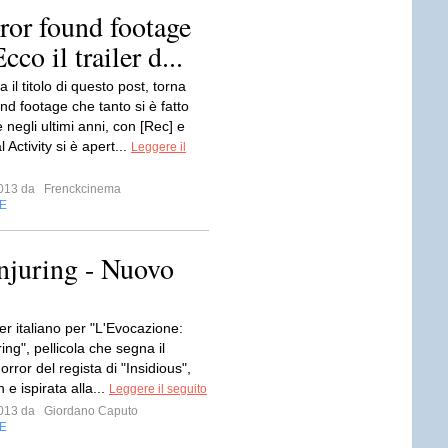
rror found footage
co il trailer d...
 il titolo di questo post, torna
und footage che tanto si è fatto
negli ultimi anni, con [Rec] e
Activity si è apert...
Leggere il
 2013 da
Frenckcinema
E
njuring - Nuovo
er italiano per "L'Evocazione:
ng", pellicola che segna il
horror del regista di "Insidious",
e ispirata alla...
Leggere il seguito
 2013 da
Giordano Caputo
E