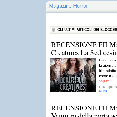
Magazine Horror
GLI ULTIMI ARTICOLI DEI BLOGGE
RECENSIONE FILM: 
Creatures La Sedices
Buongiorno 
la giornata
film adatto
come me, p
seguito
Il 16 luglio
NONE
RECENSIONE FILM: Fr
Vampiro della porta a