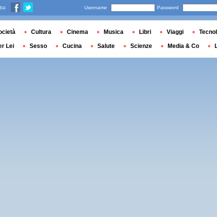
 su
Username
Password
ocietà
Cultura
Cinema
Musica
Libri
Viaggi
Tecnol
er Lei
Sesso
Cucina
Salute
Scienze
Media & Co