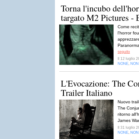
Torna l'incubo dell'ho
targato M2 Pictures - Ec
Come recita
l'horror fo
apprezzare 
Paranormal 
seguito
Il 12 luglio
NONE
NON
,
L'Evocazione: The Co
Trailer Italiano
Nuovo trail
The Conjuri
ritorno all'
James Wan 
Il 31 luglio
NONE
NON
,