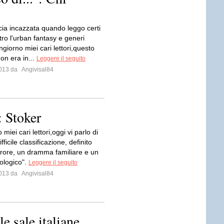
cia incazzata quando leggo certi
ntro l'urban fantasy e generi
ongiorno miei cari lettori,questo
on era in...
Leggere il seguito
 2013 da
Angivisal84
Stoker
miei cari lettori,oggi vi parlo di
ifficile classificazione, definito
orrore, un dramma familiare e un
cologico".
Leggere il seguito
 2013 da
Angivisal84
le sale italiane