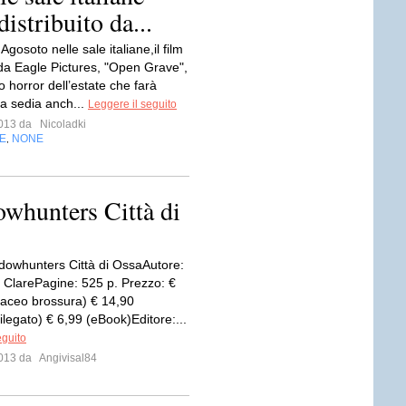
distribuito da...
 Agosoto nelle sale italiane,il film
 da Eagle Pictures, "Open Grave",
so horror dell’estate che farà
la sedia anch...
Leggere il seguito
 2013 da
Nicoladki
E
NONE
,
hunters Città di
adowhunters Città di OssaAutore:
ClarePagine: 525 p. Prezzo: €
taceo brossura) € 14,90
ilegato) € 6,99 (eBook)Editore:...
eguito
 2013 da
Angivisal84