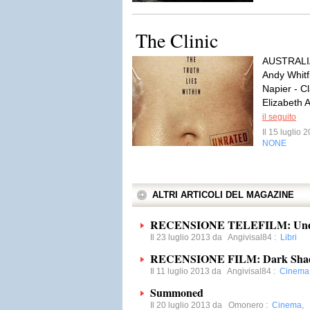
The Clinic
AUSTRALIA 
Andy Whitfi
Napier - C
Elizabeth 
il seguito
Il 15 luglio
NONE
ALTRI ARTICOLI DEL MAGAZINE
RECENSIONE TELEFILM: Under
Il 23 luglio 2013 da
Angivisal84
:
Libri
RECENSIONE FILM: Dark Sha
Il 11 luglio 2013 da
Angivisal84
:
Cinema
Summoned
Il 20 luglio 2013 da
Omonero
:
Cinema
,