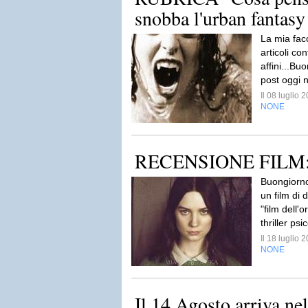
snobba l'urban fantasy
La mia fac
articoli co
affini...Bu
post oggi n
Il 08 luglio
NONE
RECENSIONE FILM: 
Buongiorno 
un film di d
"film dell'
thriller psi
Il 18 luglio
NONE
Il 14 Agosto arriva nel