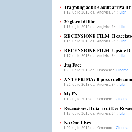
Tra young adult e adult arriva il 
Il 12 luglio 2013 da
Angivisal84
:
Libri
30 giorni di film
Il 16 luglio 2013 da
Angivisal84
:
Libri
RECENSIONE FILM: Il cacciatore
Il 14 luglio 2013 da
Angivisal84
:
Libri
RECENSIONE FILM: Upside D
Il 17 luglio 2013 da
Angivisal84
:
Libri
Jug Face
Il 29 luglio 2013 da
Omonero
:
Cinema
,
ANTEPRIMA: Il pozzo delle ani
Il 22 luglio 2013 da
Angivisal84
:
Libri
My Ex
Il 13 luglio 2013 da
Omonero
:
Cinema
,
Recensione: Il diario di Eve Rosse
Il 17 luglio 2013 da
Angivisal84
:
Libri
No One Lives
Il 03 luglio 2013 da
Omonero
:
Cinema
,