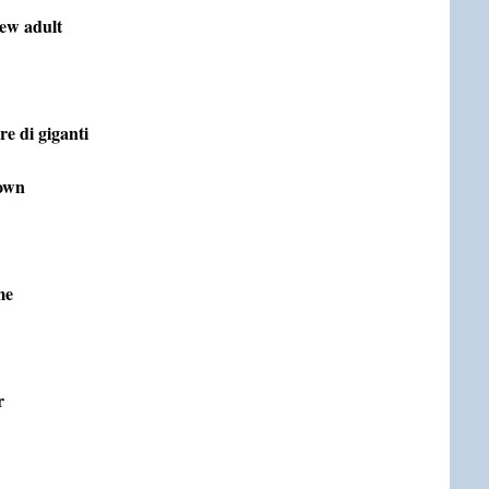
new adult
 di giganti
own
me
r