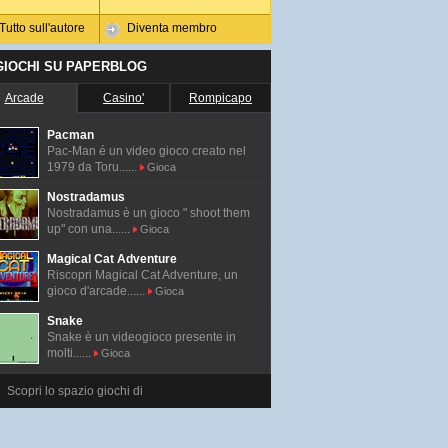
Tutto sull'autore
Diventa membro
 GIOCHI SU PAPERBLOG
Arcade
Casino'
Rompicapo
Pacman
Pac-Man é un video gioco creato nel
1979 da Toru......
Gioca
Nostradamus
Nostradamus è un gioco " shoot them
up" con una......
Gioca
Magical Cat Adventure
Riscopri Magical Cat Adventure, un
gioco d'arcade......
Gioca
Snake
Snake è un videogioco presente in
molti......
Gioca
Scopri lo spazio giochi di