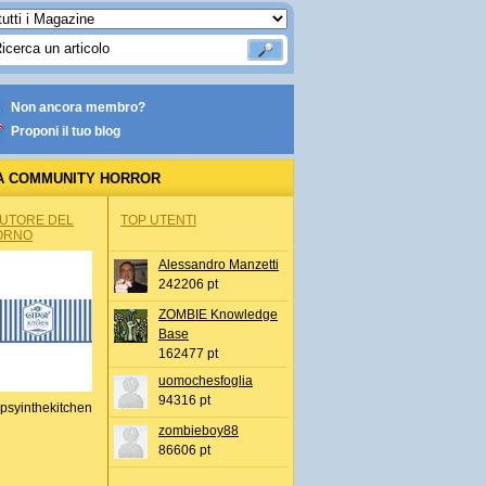
Non ancora membro?
Proponi il tuo blog
A COMMUNITY HORROR
AUTORE DEL
TOP UTENTI
ORNO
Alessandro Manzetti
242206 pt
ZOMBIE Knowledge
Base
162477 pt
uomochesfoglia
94316 pt
psyinthekitchen
zombieboy88
86606 pt