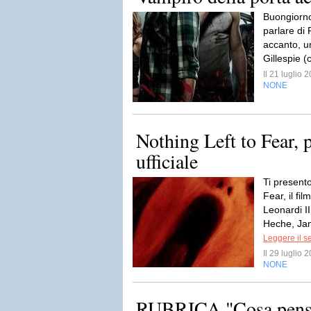
Buongiorno 
parlare di 
accanto, un
Gillespie (c
Il 21 luglio
NONE
Nothing Left to Fear, p
ufficiale
Ti presento 
Fear, il fi
Leonardi I
Heche, Jam
Leggere il s
Il 29 luglio
NONE
RUBRICA "Cosa penso 