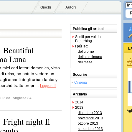
Giochi
Autori
Pubblica gli articoli
R
Scelti per voi da
Paperblog
I più letti
Beautiful
L
del giorno
ima Luna
della settimana
L'
del mese
GI
miei cari lettori,domenica, visto
 di relax, ho potuto vedere un
Scoprire
 agli amanti degli urban fantasy
Cinema
erché tratto propri...
Leggere il
Archivio
 2013 da
Angivisal84
2014
2013
Agi
dicembre 2013
ight night Il
novembre 2013
ottobre 2013
ccanto
settembre 2013