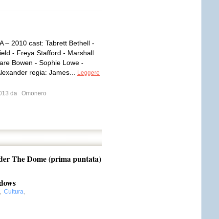
– 2010 cast: Tabrett Bethell -
eld - Freya Stafford - Marshall
lare Bowen - Sophie Lowe -
Alexander regia: James...
Leggere
 2013 da
Omonero
 The Dome (prima puntata)
dows
,
Cultura
,