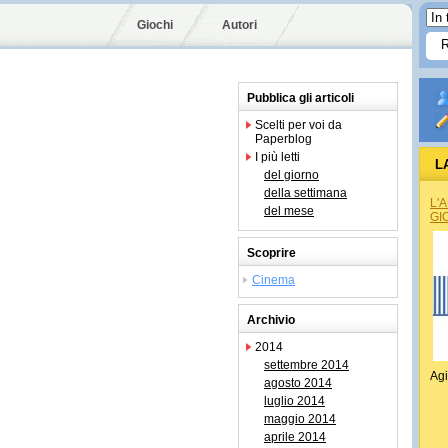
Giochi
Autori
Pubblica gli articoli
Scelti per voi da
Paperblog
I più letti
L
del giorno
della settimana
L'
del mese
GI
Scoprire
Cinema
Archivio
2014
settembre 2014
Agi
agosto 2014
luglio 2014
maggio 2014
aprile 2014