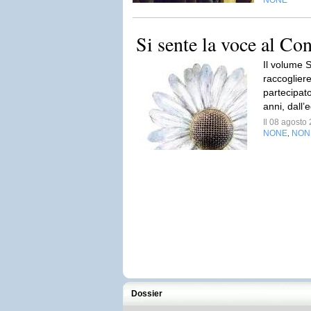
NONE
Si sente la voce al Co
Il volume S
raccogliere
partecipat
anni, dall’
Il 08 agost
NONE
NON
,
Dossier