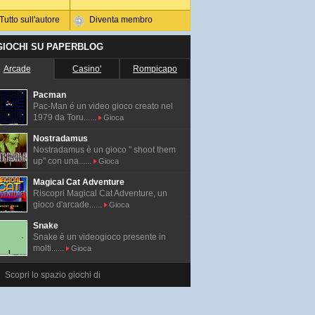
Tutto sull'autore
Diventa membro
 GIOCHI SU PAPERBLOG
Arcade
Casino'
Rompicapo
Pacman
Pac-Man é un video gioco creato nel
1979 da Toru......
Gioca
Nostradamus
Nostradamus è un gioco " shoot them
up" con una......
Gioca
Magical Cat Adventure
Riscopri Magical Cat Adventure, un
gioco d'arcade......
Gioca
Snake
Snake è un videogioco presente in
molti......
Gioca
Scopri lo spazio giochi di