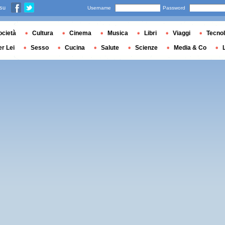
 su
Username
Password
ocietà
Cultura
Cinema
Musica
Libri
Viaggi
Tecnol
er Lei
Sesso
Cucina
Salute
Scienze
Media & Co