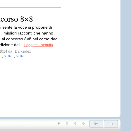
ncorso 8×8
i sente la voce si propone di
 i migliori racconti che hanno
o al concorso 8×8 nel corso degli
edizione del...
Leggere il seguito
o 2014 da
Darksidex
E
NONE
NONE
,
,