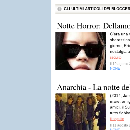
GLI ULTIMI ARTICOLI DEI BLOGGE
Notte Horror: Dellam
C'era una v
sbarazzina
giorno, Er
nostalgia a
seguito
Il 19 agost
NONE
Anarchia - La notte de
(2014, Ja
mare, amigi.
amici, il 
tutto fighi
il seguito
Il 11 agost