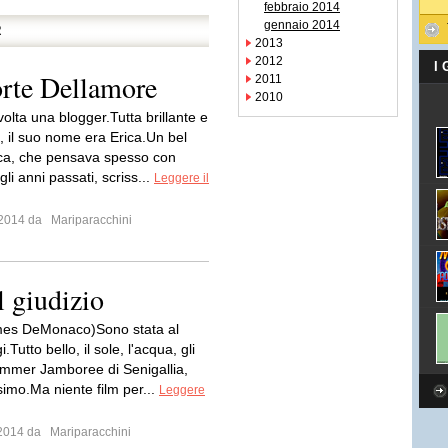
febbraio 2014
gennaio 2014
R
2013
2012
I
orte Dellamore
2011
2010
olta una blogger.Tutta brillante e
, il suo nome era Erica.Un bel
ica, che pensava spesso con
gli anni passati, scriss...
Leggere il
o 2014 da
Mariparacchini
l giudizio
mes DeMonaco)Sono stata al
Tutto bello, il sole, l'acqua, gli
Summer Jamboree di Senigallia,
ssimo.Ma niente film per...
Leggere
o 2014 da
Mariparacchini