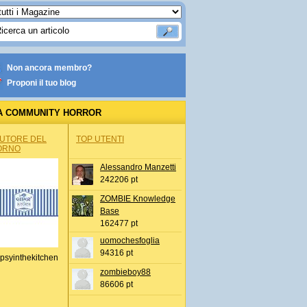
Non ancora membro?
Proponi il tuo blog
A COMMUNITY HORROR
AUTORE DEL
TOP UTENTI
ORNO
Alessandro Manzetti
242206 pt
ZOMBIE Knowledge
Base
162477 pt
uomochesfoglia
94316 pt
psyinthekitchen
zombieboy88
86606 pt