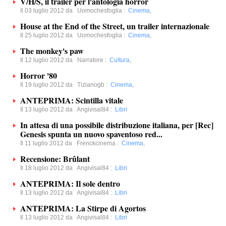
V/H/S, il trailer per l'antologia horror
Il 03 luglio 2012 da
Uomochesfoglia
:
Cinema
,
House at the End of the Street, un trailer internazionale
Il 25 luglio 2012 da
Uomochesfoglia
:
Cinema
,
The monkey's paw
Il 12 luglio 2012 da
Narratore
:
Cultura
,
Horror '80
Il 19 luglio 2012 da
Tizianogb
:
Cinema
,
ANTEPRIMA: Scintilla vitale
Il 13 luglio 2012 da
Angivisal84
:
Libri
In attesa di una possibile distribuzione italiana, per [Rec]
Genesis spunta un nuovo spaventoso red...
Il 11 luglio 2012 da
Frenckcinema
:
Cinema
,
Recensione: Brûlant
Il 18 luglio 2012 da
Angivisal84
:
Libri
ANTEPRIMA: Il sole dentro
Il 13 luglio 2012 da
Angivisal84
:
Libri
ANTEPRIMA: La Stirpe di Agortos
Il 13 luglio 2012 da
Angivisal84
:
Libri