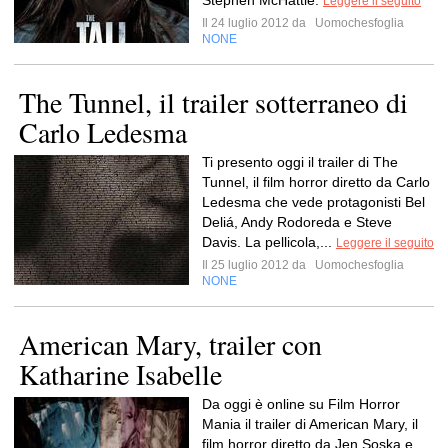
Stephen McHattie.
Leggere il seguito
Il 24 luglio 2012 da
Uomochesfoglia
NONE
The Tunnel, il trailer sotterraneo di
Carlo Ledesma
Ti presento oggi il trailer di The
Tunnel, il film horror diretto da Carlo
Ledesma che vede protagonisti Bel
Deliá, Andy Rodoreda e Steve
Davis. La pellicola,...
Leggere il seguito
Il 25 luglio 2012 da
Uomochesfoglia
NONE
American Mary, trailer con
Katharine Isabelle
Da oggi è online su Film Horror
Mania il trailer di American Mary, il
film horror diretto da Jen Soska e