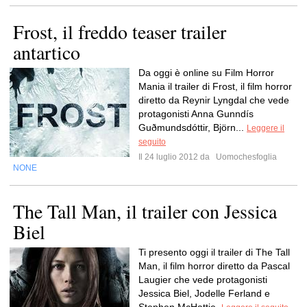
Frost, il freddo teaser trailer
antartico
Da oggi è online su Film Horror
Mania il trailer di Frost, il film horror
diretto da Reynir Lyngdal che vede
protagonisti Anna Gunndís
Guðmundsdóttir, Björn...
Leggere il
seguito
Il 24 luglio 2012 da
Uomochesfoglia
NONE
The Tall Man, il trailer con Jessica
Biel
Ti presento oggi il trailer di The Tall
Man, il film horror diretto da Pascal
Laugier che vede protagonisti
Jessica Biel, Jodelle Ferland e