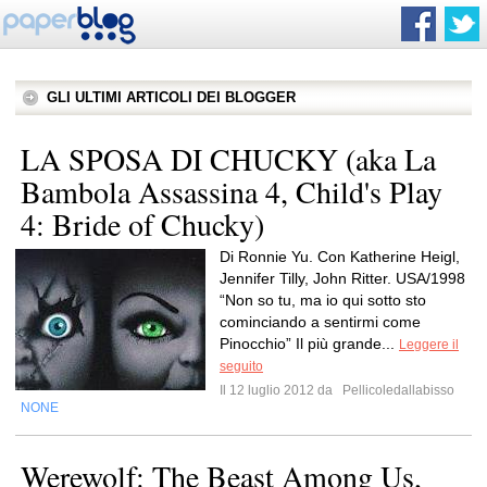
GLI ULTIMI ARTICOLI DEI BLOGGER
LA SPOSA DI CHUCKY (aka La
Bambola Assassina 4, Child's Play
4: Bride of Chucky)
Di Ronnie Yu. Con Katherine Heigl,
Jennifer Tilly, John Ritter. USA/1998
“Non so tu, ma io qui sotto sto
cominciando a sentirmi come
Pinocchio” Il più grande...
Leggere il
seguito
Il 12 luglio 2012 da
Pellicoledallabisso
NONE
Werewolf: The Beast Among Us,