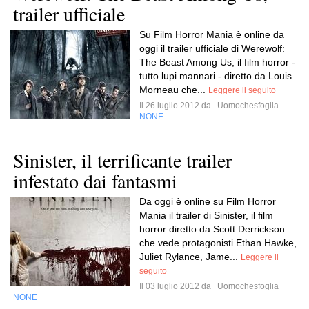
trailer ufficiale
Su Film Horror Mania è online da
oggi il trailer ufficiale di Werewolf:
The Beast Among Us, il film horror -
tutto lupi mannari - diretto da Louis
Morneau che...
Leggere il seguito
Il 26 luglio 2012 da
Uomochesfoglia
NONE
Sinister, il terrificante trailer
infestato dai fantasmi
Da oggi è online su Film Horror
Mania il trailer di Sinister, il film
horror diretto da Scott Derrickson
che vede protagonisti Ethan Hawke,
Juliet Rylance, Jame...
Leggere il
seguito
Il 03 luglio 2012 da
Uomochesfoglia
NONE