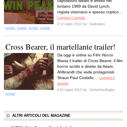
capolavoro ideato e diretto nel
lontano 1989 da David Lynch,
regista visionario e spesso criptico...
Leggere il seguito
Il 12 luglio 2012 da
Darksidex
NONE
NONE
NONE
NONE
,
,
,
Cross Bearer, il martellante trailer!
Da oggi è online su Film Horror
Mania il trailer di Cross Bearer, il film
horror scritto e diretto da Adam
Ahlbrandt che vede protagonisti
Shaun Paul Costello,...
Leggere il
seguito
Il 02 luglio 2012 da
Uomochesfoglia
NONE
ALTRI ARTICOLI DEL MAGAZINE