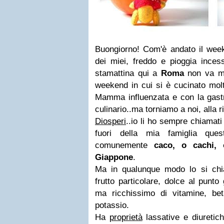
Buongiorno! Com'è andato il wee
dei miei, freddo e pioggia inces
stamattina qui a
Roma
non va mo
weekend in cui si è cucinato mol
Mamma influenzata e con la gastr
culinario..ma torniamo a noi, alla ri
Diosperi
..io li ho sempre chiamati
fuori della mia famiglia ques
comunemente
caco, o cachi, 
Giappone
.
Ma in qualunque modo lo si ch
frutto particolare, dolce al punto
ma ricchissimo di vitamine, beta
potassio.
Ha
proprietà
lassative e diuretich