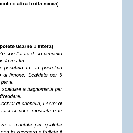
iole o altra frutta secca)
 potete usarne 1 intera)
te con l’aiuto di un pennello
 da muffin.
e ponetela in un pentolino
 di limone. Scaldate per 5
 parte.
elo scaldare a bagnomaria per
affreddare.
ucchiai di cannella, i semi di
iaini di noce moscata e le
uova e montate per qualche
 con lo zucchero e frullate il