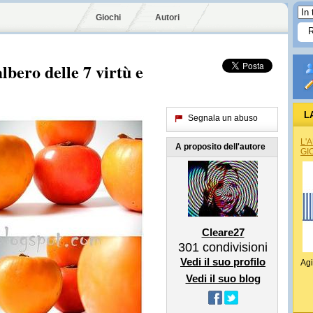
Giochi
Autori
’albero delle 7 virtù e
L
Segnala un abuso
L'
A proposito dell'autore
GI
Cleare27
301
condivisioni
Vedi il suo profilo
Agi
Vedi il suo blog