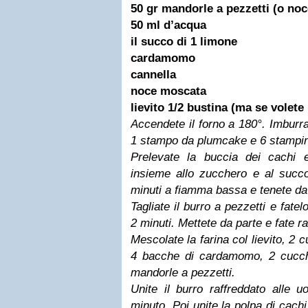
50 gr mandorle a pezzetti (o nocc
50 ml d’acqua
il succo di 1 limone
cardamomo
cannella
noce moscata
lievito 1/2 bustina (ma se volete
Accendete il forno a 180°. Imburra
1 stampo da plumcake e 6 stampini
Prelevate la buccia dei cachi 
insieme allo zucchero e al succo
minuti a fiamma bassa e tenete da
Tagliate il burro a pezzetti e fat
2 minuti. Mettete da parte e fate r
Mescolate la farina col lievito, 2 c
4 bacche di cardamomo, 2 cucch
mandorle a pezzetti.
Unite il burro raffreddato alle 
minuto. Poi unite la polpa di cachi