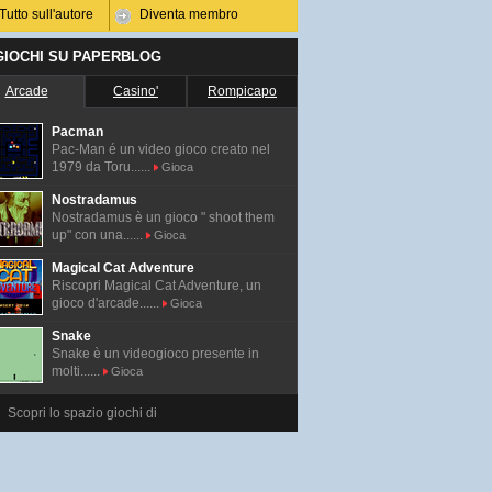
Tutto sull'autore
Diventa membro
 GIOCHI SU PAPERBLOG
Arcade
Casino'
Rompicapo
Pacman
Pac-Man é un video gioco creato nel
1979 da Toru......
Gioca
Nostradamus
Nostradamus è un gioco " shoot them
up" con una......
Gioca
Magical Cat Adventure
Riscopri Magical Cat Adventure, un
gioco d'arcade......
Gioca
Snake
Snake è un videogioco presente in
molti......
Gioca
Scopri lo spazio giochi di