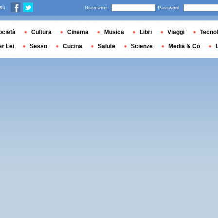
 su
Username
Password
ocietà
Cultura
Cinema
Musica
Libri
Viaggi
Tecnol
er Lei
Sesso
Cucina
Salute
Scienze
Media & Co