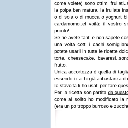
come volete) sono ottimi frullati
la polpa ben matura, la frullate i
o di soia o di mucca o yoghurt b
cardamomo..et voilà: il vostro
s
pronto!
Se ne avete tanti e non sapete cos
una volta cotti i cachi somiglian
potete usarli in tutte le ricette dol
torte
,
cheesecake
,
bavaresi
..son
frutto.
Unica accortezza è quella di tagli
essendo i cachi già abbastanza dolc
Io stavolta li ho usati per fare que
Per la ricetta son partita
da quest
come al solito ho modificato la r
(era un po troppo burroso e zucch