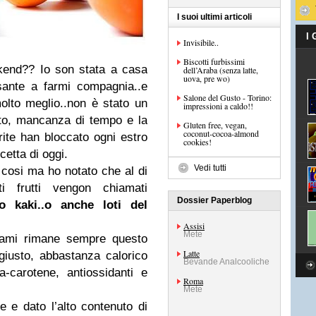
I suoi ultimi articoli
I
Invisibile..
Biscotti furbissimi
kend?? Io son stata a casa
dell’Araba (senza latte,
uova, pre wo)
sante a farmi compagnia..e
Salone del Gusto - Torino:
lto meglio..non è stato un
impressioni a caldo!!
to, mancanza di tempo e la
Gluten free, vegan,
coconut-cocoa-almond
ite han bloccato ogni estro
cookies!
cetta di oggi.
Vedi tutti
 cosi ma ho notato che al di
ti frutti vengon chiamati
Dossier Paperblog
o kaki..o anche loti del
Assisi
Mete
iami rimane sempre questo
Latte
 giusto, abbastanza calorico
Bevande Analcooliche
-carotene, antiossidanti e
Roma
Mete
e e dato l’alto contenuto di