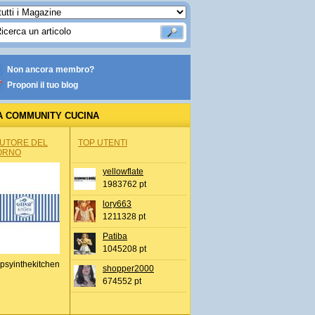
Non ancora membro?
Proponi il tuo blog
A COMMUNITY CUCINA
AUTORE DEL
TOP UTENTI
ORNO
yellowflate
1983762 pt
lory663
1211328 pt
Patiba
1045208 pt
psyinthekitchen
shopper2000
674552 pt