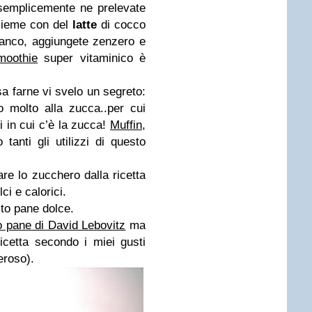
..semplicemente ne prelevate
nsieme con del
latte
di cocco
ianco, aggiungete zenzero e
moothie
super vitaminico è
a farne vi svelo un segreto:
o molto alla zucca..per cui
ci in cui c’è la zucca!
Muffin
,
o tanti gli utilizzi di questo
are lo zucchero dalla ricetta
i e calorici.
sto pane dolce.
o pane di David Lebovitz
ma
icetta secondo i miei gusti
eroso).