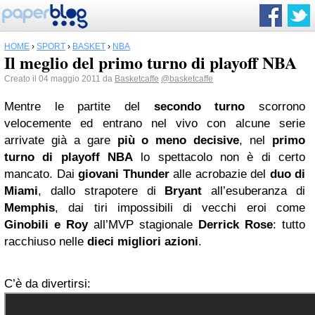
HOME
›
SPORT
›
BASKET
›
NBA
Il meglio del primo turno di playoff NBA
Creato il 04 maggio 2011 da
Basketcaffe
@basketcaffe
Mentre le partite del
secondo turno
scorrono
velocemente ed entrano nel vivo con alcune serie
arrivate già a gare
più o meno decisive
, nel
primo
turno di playoff NBA
lo spettacolo non è di certo
mancato. Dai
giovani Thunder
alle acrobazie del
duo di
Miami
, dallo strapotere di
Bryant
all’esuberanza di
Memphis
, dai tiri impossibili di vecchi eroi come
Ginobili e Roy
all’MVP stagionale
Derrick Rose
: tutto
racchiuso nelle
dieci migliori azioni
.
C’è da divertirsi: