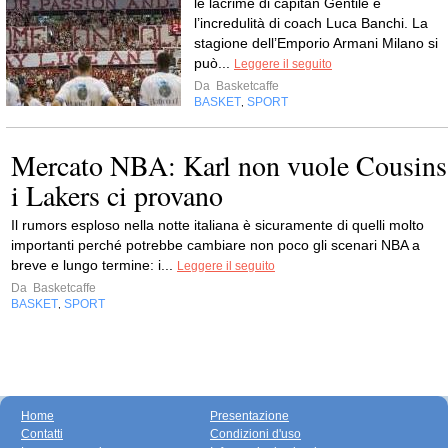
le lacrime di capitan Gentile e
l’incredulità di coach Luca Banchi. La
stagione dell’Emporio Armani Milano si
può...
Leggere il seguito
Da
Basketcaffe
BASKET
SPORT
,
Mercato NBA: Karl non vuole Cousins
i Lakers ci provano
Il rumors esploso nella notte italiana è sicuramente di quelli molto
importanti perché potrebbe cambiare non poco gli scenari NBA a
breve e lungo termine: i...
Leggere il seguito
Da
Basketcaffe
BASKET
SPORT
,
Home
Presentazione
Contatti
Condizioni d'uso