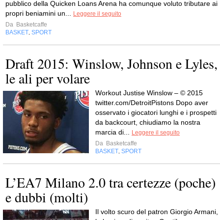
pubblico della Quicken Loans Arena ha comunque voluto tributare ai
propri beniamini un...
Leggere il seguito
Da
Basketcaffe
BASKET
SPORT
,
Draft 2015: Winslow, Johnson e Lyles,
le ali per volare
Workout Justise Winslow – © 2015
twitter.com/DetroitPistons Dopo aver
osservato i giocatori lunghi e i prospetti
da backcourt, chiudiamo la nostra
marcia di...
Leggere il seguito
Da
Basketcaffe
BASKET
SPORT
,
L’EA7 Milano 2.0 tra certezze (poche)
e dubbi (molti)
Il volto scuro del patron Giorgio Armani,