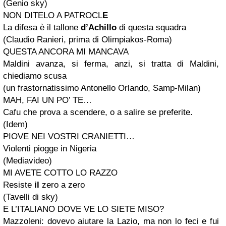
(Genio sky)
NON DITELO A PATROCL
E
La difesa è il tallone
d’Achillo
di questa squadra
(Claudio Ranieri, prima di Olimpiakos-Roma)
QUESTA ANCORA MI MANCAVA
Maldini avanza, si ferma, anzi, si tratta di Maldini,
chiediamo scusa
(un frastornatissimo Antonello Orlando, Samp-Milan)
MAH, FAI UN PO’ TE…
Cafu che prova a scendere, o a salire se preferite.
(Idem)
PIOVE NEI VOSTRI CRANIETTI…
Violenti piogge in Nigeria
(Mediavideo)
MI AVETE COTTO LO RAZZO
Resiste
il
zero a zero
(Tavelli di sky)
E L’ITALIANO DOVE VE LO SIETE MISO?
Mazzoleni: dovevo aiutare la Lazio, ma non lo feci e fui