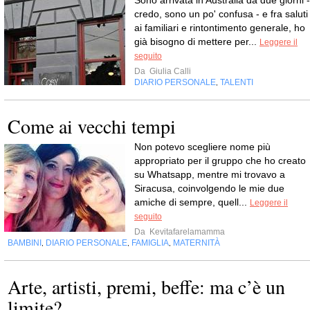
Sono arrivata in Australia da due giorni -
credo, sono un po' confusa - e fra saluti
ai familiari e rintontimento generale, ho
già bisogno di mettere per...
Leggere il
seguito
Da
Giulia Calli
DIARIO PERSONALE
TALENTI
,
Come ai vecchi tempi
Non potevo scegliere nome più
appropriato per il gruppo che ho creato
su Whatsapp, mentre mi trovavo a
Siracusa, coinvolgendo le mie due
amiche di sempre, quell...
Leggere il
seguito
Da
Kevitafarelamamma
BAMBINI
DIARIO PERSONALE
FAMIGLIA
MATERNITÀ
,
,
,
Arte, artisti, premi, beffe: ma c’è un
limite?