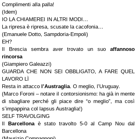
Complimenti alla palla!
(Idem)
IO LA CHIAMEREI IN ALTRI MODI…
La ripresa è ripresa, scusate la cacofonia…
(Emanuele Dotto, Sampdoria-Empoli)
EH?
Il Brescia sembra aver trovato un suo
affannoso
rincorsa
(Giampiero Galeazzi)
GUARDA CHE NON SEI OBBLIGATO, A FARE QUEL
LAVORO LÌ
Resta in attacco
l’Austraglia
. O meglio, l’Uruguay.
(Marco Foroni – notare il contorsionismo: ha già in mente
di sbagliare perché gli piace dire “o meglio”, ma così
s’impappina col lapsus Austraglia!)
SELF TRAVOLGING
Il
Barcellona
è stato travolto 5-0 al Camp Nou dal
Barcellona
(Maurizio Compagnoni)