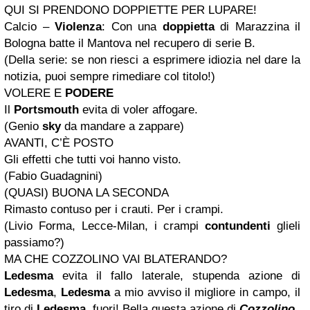
QUI SI PRENDONO DOPPIETTE PER LUPARE!
Calcio –
Violenza
: Con una
doppietta
di Marazzina il
Bologna batte il Mantova nel recupero di serie B.
(Della serie: se non riesci a esprimere idiozia nel dare la
notizia, puoi sempre rimediare col titolo!)
VOLERE E
PODERE
Il
Portsmouth
evita di voler affogare.
(Genio
sky
da mandare a zappare)
AVANTI, C’È POSTO
Gli effetti che tutti voi hanno visto.
(Fabio Guadagnini)
(QUASI) BUONA LA SECONDA
Rimasto contuso per i crauti. Per i crampi.
(Livio Forma, Lecce-Milan, i crampi
contundenti
glieli
passiamo?)
MA CHE COZZOLINO VAI BLATERANDO?
Ledesma
evita il fallo laterale, stupenda azione di
Ledesma
,
Ledesma
a mio avviso il migliore in campo, il
tiro di
Ledesma
, fuori! Bella questa azione di
Cozzolino
.