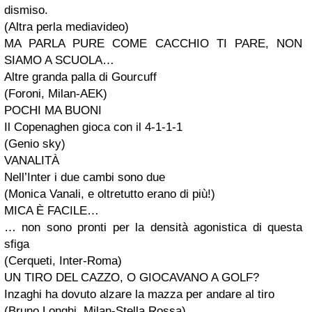
dismiso.
(Altra perla mediavideo)
MA PARLA PURE COME CACCHIO TI PARE, NON
SIAMO A SCUOLA…
Altre granda palla di Gourcuff
(Foroni, Milan-AEK)
POCHI MA BUONI
Il Copenaghen gioca con il 4-1-1-1
(Genio sky)
VANALITÀ
Nell’Inter i due cambi sono due
(Monica Vanali, e oltretutto erano di più!)
MICA È FACILE…
… non sono pronti per la densità agonistica di questa
sfiga
(Cerqueti, Inter-Roma)
UN TIRO DEL CAZZO, O GIOCAVANO A GOLF?
Inzaghi ha dovuto alzare la mazza per andare al tiro
(Bruno Longhi, Milan-Stella Rossa)