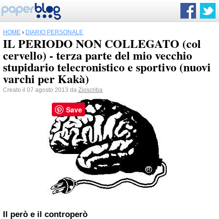
HOME
›
DIARIO PERSONALE
IL PERIODO NON COLLEGATO (col
cervello) - terza parte del mio vecchio
stupidario telecronistico e sportivo (nuovi
varchi per Kakà)
Creato il 07 agosto 2013 da
Zioscriba
Save
Il però e il controperò