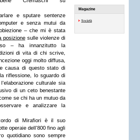
 bene Cremaschi su
Magazine
parlare e sputare sentenze
Società
computer e senza mutui da
 obiezione – che mi è stata
a posizione
sulle violenze di
so – ha innanzitutto la
zioni di vita di chi scrive,
ncezione oggi molto diffusa,
e causa di questo stato di
la riflessione, lo sguardo di
 l’elaborazione culturale sia
sivo di un ceto benestante
, come se chi ha un mutuo da
sservare e analizzare la
ordo di Mirafiori è il suo
tte operaie dell’800 fino agli
oro quotidiano sono sempre