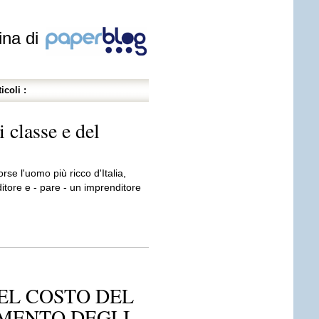
ina di
icoli :
i classe e del
orse l'uomo più ricco d'Italia,
tore e - pare - un imprenditore
EL COSTO DEL
MENTO DEGLI...