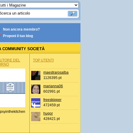
Non ancora membro?
Proponi il tuo blog
A COMMUNITY SOCIETÀ
AUTORE DEL
TOP UTENTI
ORNO
maestrarosalba
1126395 pt
marianna06
602991 pt
freeskipper
472459 pt
psyinthekitchen
hugor
428421 pt