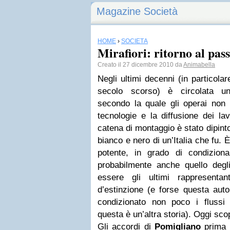
Magazine Società
HOME
›
SOCIETÀ
Mirafiori: ritorno al pas
Creato il 27 dicembre 2010 da
Animabella
Negli ultimi decenni (in particolar
secolo scorso) è circolata un
secondo la quale gli operai non 
tecnologie e la diffusione dei lavo
catena di montaggio è stato dipin
bianco e nero di un’Italia che fu.
potente, in grado di condizionar
probabilmente anche quello degli
essere gli ultimi rappresenta
d’estinzione (e forse questa aut
condizionato non poco i flussi e
questa è un’altra storia). Oggi sc
Gli accordi di
Pomigliano
prima e