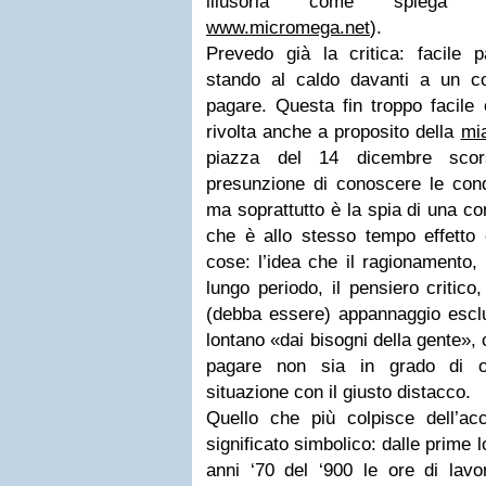
illusoria come spiega
www.micromega.net
).
Prevedo già la critica: facile 
stando al caldo davanti a un 
pagare. Questa fin troppo facile
rivolta anche a proposito della
mi
piazza del 14 dicembre scor
presunzione di conoscere le condi
ma soprattutto è la spia di una co
che è allo stesso tempo effetto 
cose: l’idea che il ragionamento, 
lungo periodo, il pensiero critico,
(debba essere) appannaggio esclu
lontano «dai bisogni della gente»
pagare non sia in grado di o
situazione con il giusto distacco.
Quello che più colpisce dell’acc
significato simbolico: dalle prime lo
anni ‘70 del ‘900 le ore di lav