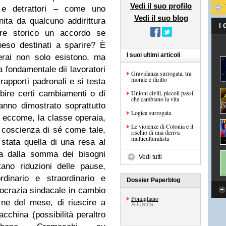
Vedi il suo profilo
ri e detrattori – come uno
Vedi il suo blog
nita da qualcuno addirittura
I
re storico un accordo se
peso destinati a sparire? È
I suoi ultimi articoli
erai non solo esistono, ma
a fondamentale dii lavoratori
Gravidanza surrogata, tra
morale e diritto
rapporti padronali e si testa
rbire certi cambiamenti o di
Unioni civili, piccoli passi
che cambiano la vita
 hanno dimostrato soprattutto
Logica surrogata
o eccome, la classe operaia,
Le violenze di Colonia e il
 coscienza di sé come tale,
rischio di una deriva
multiculturalista
 stata quella di una resa al
ta dalla somma dei bisogni
Vedi tutti
tano riduzioni delle pause,
dinario e straordinario e
Dossier Paperblog
ocrazia sindacale in cambio
Pomigliano
 fine del mese, di riuscire a
Attualità
cchina (possibilità peraltro