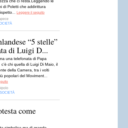
tezza che ci resta.Leggendo le
i di Poletti che addirittura
ispetto...
Leggere il seguito
apece
OCIETÀ
inlandese “5 stelle”
ta di Luigi D...
gna una telefonata di Papa
c’è chi quella di Luigi Di Maio, il
nte della Camera, tra i volti
iù popolari del Moviment...
eguito
ipolo
SOCIETÀ
rotesta come
ta simbolica ma di grande