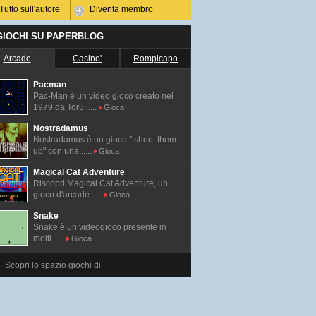
Tutto sull'autore
Diventa membro
 GIOCHI SU PAPERBLOG
Arcade
Casino'
Rompicapo
Pacman
Pac-Man é un video gioco creato nel
1979 da Toru......
Gioca
Nostradamus
Nostradamus è un gioco " shoot them
up" con una......
Gioca
Magical Cat Adventure
Riscopri Magical Cat Adventure, un
gioco d'arcade......
Gioca
Snake
Snake è un videogioco presente in
molti......
Gioca
Scopri lo spazio giochi di