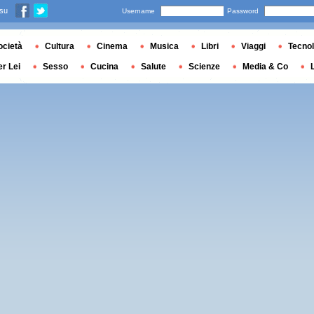
 su
Username
Password
ocietà
Cultura
Cinema
Musica
Libri
Viaggi
Tecnol
er Lei
Sesso
Cucina
Salute
Scienze
Media & Co