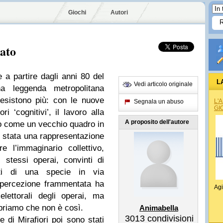
Giochi
Autori
sato
e a partire dagli anni 80 del
L
Vedi articolo originale
a leggenda metropolitana
esistono più: con le nuove
L'
Segnala un abuso
GI
ri ‘cognitivi’, il lavoro alla
A proposito dell'autore
to come un vecchio quadro in
 È stata una rappresentazione
e l’immaginario collettivo,
 stessi operai, convinti di
nti di una specie in via
opercezione frammentata ha
Agi
lettorali degli operai, ma
opriamo che non è così.
Animabella
3013
condivisioni
 di Mirafiori poi sono stati