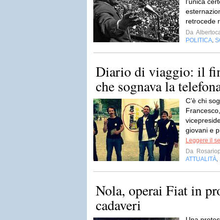
l’unica cer
esternazion
retrocede r
Da
Albertoc
POLITICA
S
,
Diario di viaggio: il f
che sognava la telefona
C’è chi so
Francesco, 
vicepreside
giovani e p
Leggere il s
Da
Rosariop
ATTUALITÀ
,
Nola, operai Fiat in p
cadaveri
Una protes