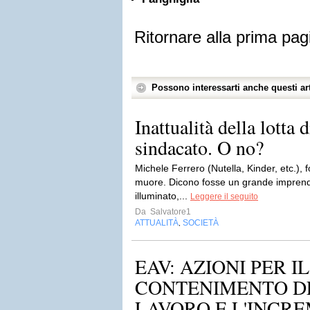
Ritornare alla prima pag
Possono interessarti anche questi art
Inattualità della lotta d
sindacato. O no?
Michele Ferrero (Nutella, Kinder, etc.), f
muore. Dicono fosse un grande imprendi
illuminato,...
Leggere il seguito
Da
Salvatore1
ATTUALITÀ
SOCIETÀ
,
EAV: AZIONI PER IL
CONTENIMENTO D
LAVORO E L'INCRE