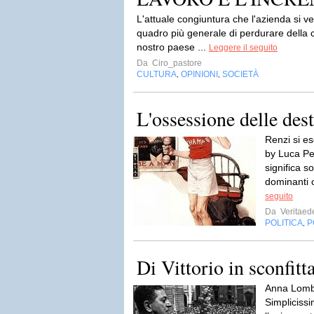
L'attuale congiuntura che l'azienda si ve
quadro più generale di perdurare della c
nostro paese ...
Leggere il seguito
Da
Ciro_pastore
CULTURA
OPINIONI
SOCIETÀ
,
,
L'ossessione delle dest
Renzi si es
by Luca Pe
significa so
dominanti c
seguito
Da
Veritaed
POLITICA
P
,
Di Vittorio in sconfitt
Anna Lombr
Simpliciss