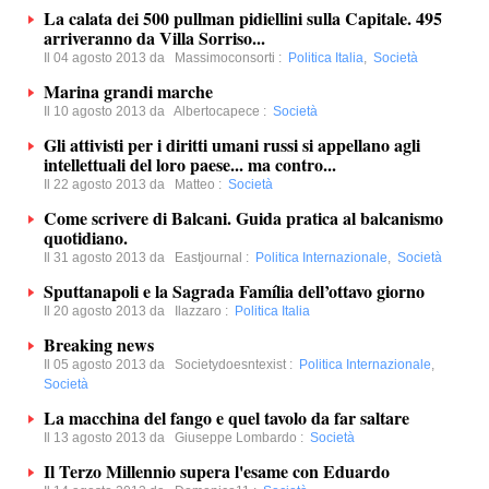
La calata dei 500 pullman pidiellini sulla Capitale. 495
arriveranno da Villa Sorriso...
Il 04 agosto 2013 da
Massimoconsorti
:
Politica Italia
,
Società
Marina grandi marche
Il 10 agosto 2013 da
Albertocapece
:
Società
Gli attivisti per i diritti umani russi si appellano agli
intellettuali del loro paese... ma contro...
Il 22 agosto 2013 da
Matteo
:
Società
Come scrivere di Balcani. Guida pratica al balcanismo
quotidiano.
Il 31 agosto 2013 da
Eastjournal
:
Politica Internazionale
,
Società
Sputtanapoli e la Sagrada Família dell’ottavo giorno
Il 20 agosto 2013 da
Ilazzaro
:
Politica Italia
Breaking news
Il 05 agosto 2013 da
Societydoesntexist
:
Politica Internazionale
,
Società
La macchina del fango e quel tavolo da far saltare
Il 13 agosto 2013 da
Giuseppe Lombardo
:
Società
Il Terzo Millennio supera l'esame con Eduardo