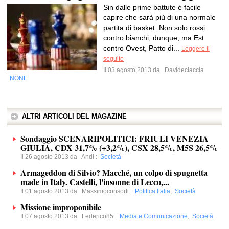
Sin dalle prime battute è facile
capire che sarà più di una normale
partita di basket. Non solo rossi
contro bianchi, dunque, ma Est
contro Ovest, Patto di...
Leggere il
seguito
Il 03 agosto 2013 da
Davideciaccia
NONE
ALTRI ARTICOLI DEL MAGAZINE
Sondaggio SCENARIPOLITICI: FRIULI VENEZIA
GIULIA, CDX 31,7% (+3,2%), CSX 28,5%, M5S 26,5%
Il 26 agosto 2013 da
Andl
:
Società
Armageddon di Silvio? Macché, un colpo di spugnetta
made in Italy. Castelli, l'insonne di Lecco,...
Il 01 agosto 2013 da
Massimoconsorti
:
Politica Italia
,
Società
Missione improponibile
Il 07 agosto 2013 da
Federico85
:
Media e Comunicazione
,
Società