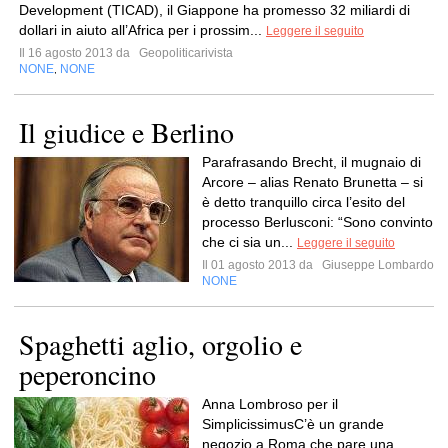
Development (TICAD), il Giappone ha promesso 32 miliardi di
dollari in aiuto all’Africa per i prossim...
Leggere il seguito
Il 16 agosto 2013 da
Geopoliticarivista
NONE
NONE
,
Il giudice e Berlino
Parafrasando Brecht, il mugnaio di
Arcore – alias Renato Brunetta – si
è detto tranquillo circa l’esito del
processo Berlusconi: “Sono convinto
che ci sia un...
Leggere il seguito
Il 01 agosto 2013 da
Giuseppe Lombardo
NONE
Spaghetti aglio, orgolio e
peperoncino
Anna Lombroso per il
SimplicissimusC’è un grande
negozio a Roma che pare una