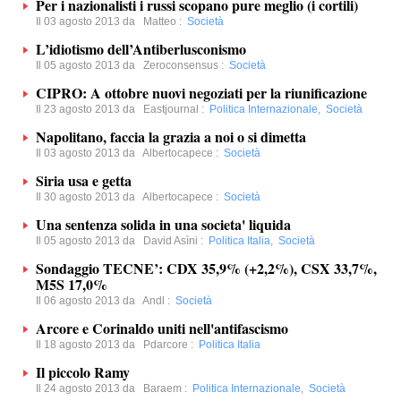
Per i nazionalisti i russi scopano pure meglio (i cortili)
Il 03 agosto 2013 da
Matteo
:
Società
L’idiotismo dell’Antiberlusconismo
Il 05 agosto 2013 da
Zeroconsensus
:
Società
CIPRO: A ottobre nuovi negoziati per la riunificazione
Il 23 agosto 2013 da
Eastjournal
:
Politica Internazionale
,
Società
Napolitano, faccia la grazia a noi o si dimetta
Il 03 agosto 2013 da
Albertocapece
:
Società
Siria usa e getta
Il 30 agosto 2013 da
Albertocapece
:
Società
Una sentenza solida in una societa' liquida
Il 05 agosto 2013 da
David Asìni
:
Politica Italia
,
Società
Sondaggio TECNE’: CDX 35,9% (+2,2%), CSX 33,7%,
M5S 17,0%
Il 06 agosto 2013 da
Andl
:
Società
Arcore e Corinaldo uniti nell'antifascismo
Il 18 agosto 2013 da
Pdarcore
:
Politica Italia
Il piccolo Ramy
Il 24 agosto 2013 da
Baraem
:
Politica Internazionale
,
Società