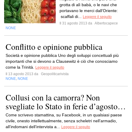
grotta di alì babà, o le navi che
portavano le merci dall’Oriente:
scaffali di...
Leggere il seguito
Il 31 agosto 2013 da
Albertocapece
NONE
Conflitto e opinione pubblica
Società e opinione pubblica Uno degli sviluppi concettuali più
importanti che si devono a Clausewitz è ciò che conosciamo
come la Trinità.
Leggere il seguito
Il 13 agosto 2013 da
Geopoliticarivista
NONE
NONE
,
Collusi con la camorra? Non
svegliate lo Stato in ferie d’agosto…
Come scrivevo stamattina, su Facebook, in un qualsiasi paese
civile, onesto intellettualmente, senza scheletri nell’armadio,
all’indomani dell’intervista a...
Leggere il seguito