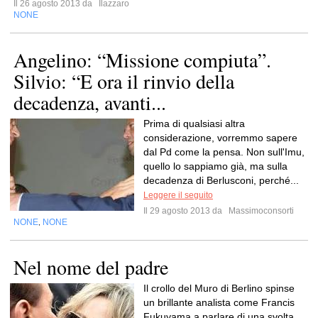
Il 26 agosto 2013 da
Ilazzaro
NONE
Angelino: “Missione compiuta”.
Silvio: “E ora il rinvio della
decadenza, avanti...
Prima di qualsiasi altra
considerazione, vorremmo sapere
dal Pd come la pensa. Non sull'Imu,
quello lo sappiamo già, ma sulla
decadenza di Berlusconi, perché...
Leggere il seguito
Il 29 agosto 2013 da
Massimoconsorti
NONE
NONE
,
Nel nome del padre
Il crollo del Muro di Berlino spinse
un brillante analista come Francis
Fukuyama a parlare di una svolta