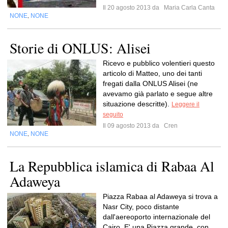
Il 20 agosto 2013 da
Maria Carla Canta
NONE
NONE
,
Storie di ONLUS: Alisei
Ricevo e pubblico volentieri questo
articolo di Matteo, uno dei tanti
fregati dalla ONLUS Alisei (ne
avevamo già parlato e segue altre
situazione descritte).
Leggere il
seguito
Il 09 agosto 2013 da
Cren
NONE
NONE
,
La Repubblica islamica di Rabaa Al
Adaweya
Piazza Rabaa al Adaweya si trova a
Nasr City, poco distante
dall'aereoporto internazionale del
Cairo. E' una Piazza grande, con