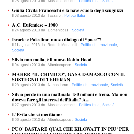
Il 25 agosto 2013 da
Massimoconsorti
:
Politica Italia
,
Società
Giulia Civita Franceschi e la nave scuola degli scugnizzi
Il 03 agosto 2013 da
Ilazzaro
:
Politica Italia
A.C. Eufemiese – 1980
Il 24 agosto 2013 da
Domenico11
:
Società
Israele e Palestina: nuovo dialogo di “pace”?
Il 11 agosto 2013 da
Rodolfo Monacelli
:
Politica Internazionale
,
Società
Silvio non molla, è il nuovo Robin Hood
Il 04 agosto 2013 da
Albertocapece
:
Società
MAHER “IL CHIMICO”, GASA DAMASCO CON IL
SOSTEGNO DI TEHERAN
Il 28 agosto 2013 da
Nopasdaran
:
Politica Internazionale
,
Società
Silvio perde in una mattinata 150 milioni e frena. Ma non
doveva fare gli interessi dell'Italia? A...
Il 27 agosto 2013 da
Massimoconsorti
:
Politica Italia
,
Società
L’Evita che ci meritiamo
Il 06 agosto 2013 da
Albertocapece
:
Società
PUO’ BASTARE QUALCHE KILOWATT IN PIU’ PER