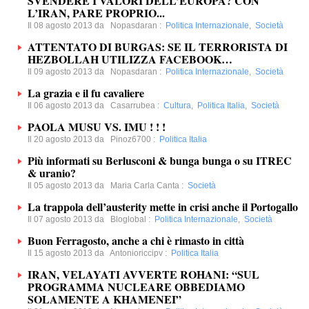
SVENDERE I VALORI DELL’EUROPA? CON
L’IRAN, PARE PROPRIO...
Il 08 agosto 2013 da
Nopasdaran
:
Politica Internazionale
,
Società
ATTENTATO DI BURGAS: SE IL TERRORISTA DI
HEZBOLLAH UTILIZZA FACEBOOK…
Il 09 agosto 2013 da
Nopasdaran
:
Politica Internazionale
,
Società
La grazia e il fu cavaliere
Il 06 agosto 2013 da
Casarrubea
:
Cultura
,
Politica Italia
,
Società
PAOLA MUSU VS. IMU ! ! !
Il 20 agosto 2013 da
Pinoz6700
:
Politica Italia
Più informati su Berlusconi & bunga bunga o su ITREC
& uranio?
Il 05 agosto 2013 da
Maria Carla Canta
:
Società
La trappola dell’austerity mette in crisi anche il Portogallo
Il 07 agosto 2013 da
Bloglobal
:
Politica Internazionale
,
Società
Buon Ferragosto, anche a chi è rimasto in città
Il 15 agosto 2013 da
Antonioriccipv
:
Politica Italia
IRAN, VELAYATI AVVERTE ROHANI: “SUL
PROGRAMMA NUCLEARE OBBEDIAMO
SOLAMENTE A KHAMENEI”