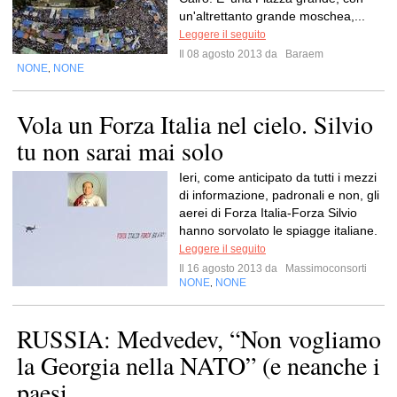
un'altrettanto grande moschea,...
Leggere il seguito
Il 08 agosto 2013 da
Baraem
NONE
NONE
,
Vola un Forza Italia nel cielo. Silvio
tu non sarai mai solo
Ieri, come anticipato da tutti i mezzi
di informazione, padronali e non, gli
aerei di Forza Italia-Forza Silvio
hanno sorvolato le spiagge italiane.
Leggere il seguito
Il 16 agosto 2013 da
Massimoconsorti
NONE
NONE
,
RUSSIA: Medvedev, “Non vogliamo
la Georgia nella NATO” (e neanche i
paesi...