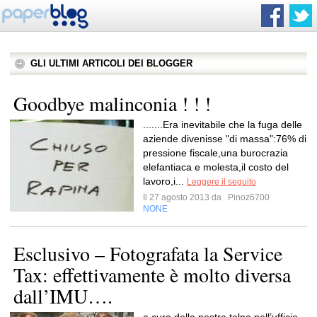
GLI ULTIMI ARTICOLI DEI BLOGGER
Goodbye malinconia ! ! !
.......Era inevitabile che la fuga delle
aziende divenisse "di massa":76% di
pressione fiscale,una burocrazia
elefantiaca e molesta,il costo del
lavoro,i...
Leggere il seguito
Il 27 agosto 2013 da
Pinoz6700
NONE
Esclusivo – Fotografata la Service
Tax: effettivamente è molto diversa
dall’IMU….