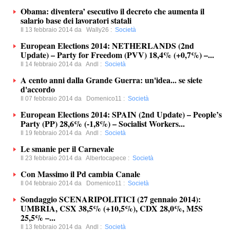
Obama: diventera’ esecutivo il decreto che aumenta il
salario base dei lavoratori statali
Il 13 febbraio 2014 da
Wally26
:
Società
European Elections 2014: NETHERLANDS (2nd
Update) – Party for Freedom (PVV) 18,4% (+0,7%) –...
Il 14 febbraio 2014 da
Andl
:
Società
A cento anni dalla Grande Guerra: un'idea... se siete
d'accordo
Il 07 febbraio 2014 da
Domenico11
:
Società
European Elections 2014: SPAIN (2nd Update) – People’s
Party (PP) 28,6% (-1,8%) – Socialist Workers...
Il 19 febbraio 2014 da
Andl
:
Società
Le smanie per il Carnevale
Il 23 febbraio 2014 da
Albertocapece
:
Società
Con Massimo il Pd cambia Canale
Il 04 febbraio 2014 da
Domenico11
:
Società
Sondaggio SCENARIPOLITICI (27 gennaio 2014):
UMBRIA, CSX 38,5% (+10,5%), CDX 28,0%, M5S
25,5% –...
Il 13 febbraio 2014 da
Andl
:
Società