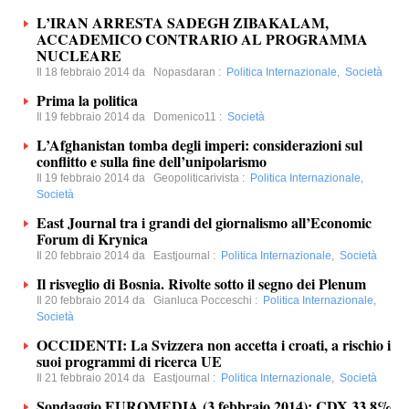
L’IRAN ARRESTA SADEGH ZIBAKALAM,
ACCADEMICO CONTRARIO AL PROGRAMMA
NUCLEARE
Il 18 febbraio 2014 da
Nopasdaran
:
Politica Internazionale
,
Società
Prima la politica
Il 19 febbraio 2014 da
Domenico11
:
Società
L’Afghanistan tomba degli imperi: considerazioni sul
conflitto e sulla fine dell’unipolarismo
Il 19 febbraio 2014 da
Geopoliticarivista
:
Politica Internazionale
,
Società
East Journal tra i grandi del giornalismo all’Economic
Forum di Krynica
Il 20 febbraio 2014 da
Eastjournal
:
Politica Internazionale
,
Società
Il risveglio di Bosnia. Rivolte sotto il segno dei Plenum
Il 20 febbraio 2014 da
Gianluca Pocceschi
:
Politica Internazionale
,
Società
OCCIDENTI: La Svizzera non accetta i croati, a rischio i
suoi programmi di ricerca UE
Il 21 febbraio 2014 da
Eastjournal
:
Politica Internazionale
,
Società
Sondaggio EUROMEDIA (3 febbraio 2014): CDX 33,8%