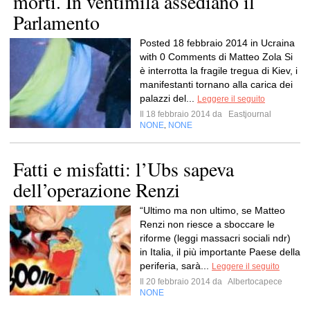
morti. In ventimila assediano il
Parlamento
Posted 18 febbraio 2014 in Ucraina
with 0 Comments di Matteo Zola Si
è interrotta la fragile tregua di Kiev, i
manifestanti tornano alla carica dei
palazzi del...
Leggere il seguito
Il 18 febbraio 2014 da
Eastjournal
NONE
NONE
,
Fatti e misfatti: l’Ubs sapeva
dell’operazione Renzi
“Ultimo ma non ultimo, se Matteo
Renzi non riesce a sboccare le
riforme (leggi massacri sociali ndr)
in Italia, il più importante Paese della
periferia, sarà...
Leggere il seguito
Il 20 febbraio 2014 da
Albertocapece
NONE