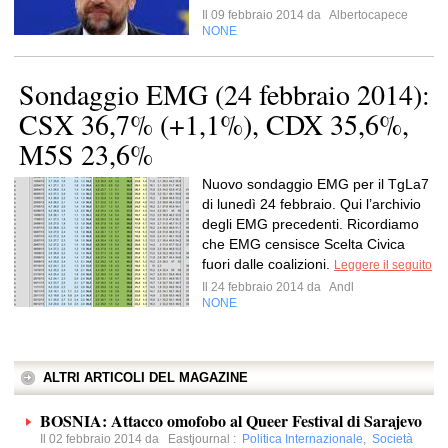
Il 09 febbraio 2014 da
Albertocapece
NONE
Sondaggio EMG (24 febbraio 2014):
CSX 36,7% (+1,1%), CDX 35,6%,
M5S 23,6%
Nuovo sondaggio EMG per il TgLa7
di lunedì 24 febbraio. Qui l’archivio
degli EMG precedenti. Ricordiamo
che EMG censisce Scelta Civica
fuori dalle coalizioni.
Leggere il seguito
Il 24 febbraio 2014 da
Andl
NONE
ALTRI ARTICOLI DEL MAGAZINE
BOSNIA: Attacco omofobo al Queer Festival di Sarajevo
Il 02 febbraio 2014 da
Eastjournal
:
Politica Internazionale
,
Società