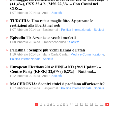
(+1,4%), CSX 32,4%, M5S 22,3% – Con Casini nel
CDX...
Il 07 febbraio 2014 da
Andl
:
Società
TURCHIA: Una rete a maglie fitte. Approvate le
restrizioni alla libertà nel web
Il 07 febbraio 2014 da
Eastjournal
:
Politica Internazionale
,
Società
Episodio 11: Arsenico e vecchi merletti
Il 08 febbraio 2014 da
Francescodeluca
:
Società
Palestina : Sempre più vicini Hamas e Fatah
Il 10 febbraio 2014 da
Maria Carla Canta
:
Media e Comunicazione
,
Politica Internazionale
,
Società
European Elections 2014: FINLAND (2nd Update) –
Centre Party (KESK) 22,6% (+0,2%) – National...
Il 12 febbraio 2014 da
Andl
:
Società
MACEDONIA: Scontri etnici si profilano all’orizzonte?
Il 17 febbraio 2014 da
Eastjournal
:
Politica Internazionale
,
Società
1
2
3
4
5
6
7
8
9
10
11
12
13
14
15
16