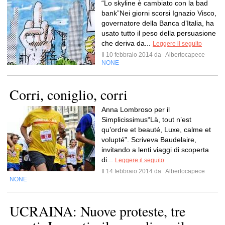
“Lo skyline è cambiato con la bad
bank”Nei giorni scorsi Ignazio Visco,
governatore della Banca d’Italia, ha
usato tutto il peso della persuasione
che deriva da...
Leggere il seguito
Il 10 febbraio 2014 da
Albertocapece
NONE
Corri, coniglio, corri
Anna Lombroso per il
Simplicissimus“Là, tout n’est
qu’ordre et beauté, Luxe, calme et
volupté”. Scriveva Baudelaire,
invitando a lenti viaggi di scoperta
di...
Leggere il seguito
Il 14 febbraio 2014 da
Albertocapece
NONE
UCRAINA: Nuove proteste, tre