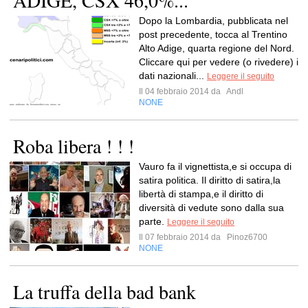
ADIGE, CSX 46,0%...
Dopo la Lombardia, pubblicata nel
post precedente, tocca al Trentino
Alto Adige, quarta regione del Nord.
Cliccare qui per vedere (o rivedere) i
dati nazionali...
Leggere il seguito
Il 04 febbraio 2014 da
Andl
NONE
Roba libera ! ! !
Vauro fa il vignettista,e si occupa di
satira politica. Il diritto di satira,la
libertà di stampa,e il diritto di
diversità di vedute sono dalla sua
parte.
Leggere il seguito
Il 07 febbraio 2014 da
Pinoz6700
NONE
La truffa della bad bank