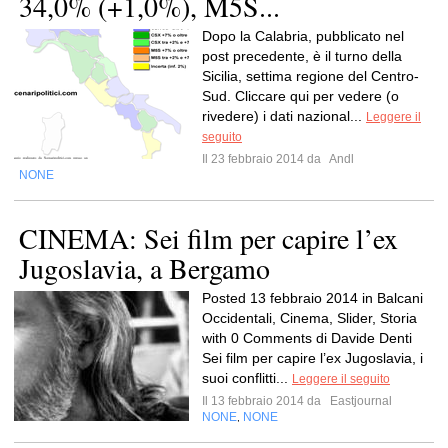
34,0% (+1,0%), M5S...
Dopo la Calabria, pubblicato nel
post precedente, è il turno della
Sicilia, settima regione del Centro-
Sud. Cliccare qui per vedere (o
rivedere) i dati nazional...
Leggere il
seguito
Il 23 febbraio 2014 da
Andl
NONE
CINEMA: Sei film per capire l’ex
Jugoslavia, a Bergamo
Posted 13 febbraio 2014 in Balcani
Occidentali, Cinema, Slider, Storia
with 0 Comments di Davide Denti
Sei film per capire l’ex Jugoslavia, i
suoi conflitti...
Leggere il seguito
Il 13 febbraio 2014 da
Eastjournal
NONE
NONE
,