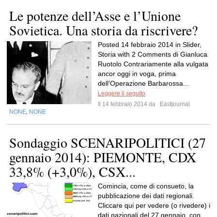
Le potenze dell’Asse e l’Unione
Sovietica. Una storia da riscrivere?
Posted 14 febbraio 2014 in Slider,
Storia with 2 Comments di Gianluca
Ruotolo Contrariamente alla vulgata
ancor oggi in voga, prima
dell’Operazione Barbarossa...
Leggere il seguito
Il 14 febbraio 2014 da
Eastjournal
NONE
NONE
,
Sondaggio SCENARIPOLITICI (27
gennaio 2014): PIEMONTE, CDX
33,8% (+3,0%), CSX...
Comincia, come di consueto, la
pubblicazione dei dati regionali.
Cliccare qui per vedere (o rivedere) i
dati nazionali del 27 gennaio, con