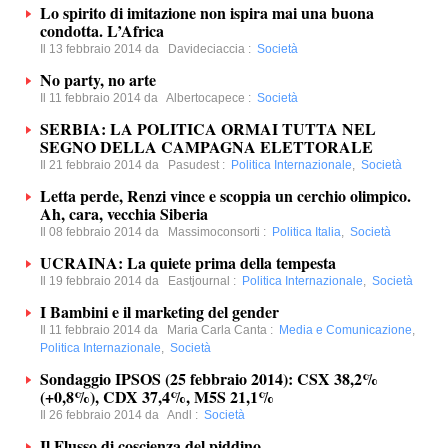
Lo spirito di imitazione non ispira mai una buona
condotta. L’Africa
Il 13 febbraio 2014 da
Davideciaccia
:
Società
No party, no arte
Il 11 febbraio 2014 da
Albertocapece
:
Società
SERBIA: LA POLITICA ORMAI TUTTA NEL
SEGNO DELLA CAMPAGNA ELETTORALE
Il 21 febbraio 2014 da
Pasudest
:
Politica Internazionale
,
Società
Letta perde, Renzi vince e scoppia un cerchio olimpico.
Ah, cara, vecchia Siberia
Il 08 febbraio 2014 da
Massimoconsorti
:
Politica Italia
,
Società
UCRAINA: La quiete prima della tempesta
Il 19 febbraio 2014 da
Eastjournal
:
Politica Internazionale
,
Società
I Bambini e il marketing del gender
Il 11 febbraio 2014 da
Maria Carla Canta
:
Media e Comunicazione
,
Politica Internazionale
,
Società
Sondaggio IPSOS (25 febbraio 2014): CSX 38,2%
(+0,8%), CDX 37,4%, M5S 21,1%
Il 26 febbraio 2014 da
Andl
:
Società
Il Flusso di coscienza del piddino