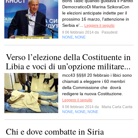
Boris Tadic quando guidava il Partito
DemocraticoDi Marina SzikoraCon
le elezioni anticipate indette per il
prossimo 16 marzo, l'attenzione in
Serbia e'...
Leggere il seguito
Il 06 febbraio 2014 da
Pasudest
NONE
NONE
,
Verso l’elezione della Costituente in
Libia e voci di un’opzione militare...
mcc43 §§§Il 20 febbraio i libici sono
chiamati a eleggere i 60 membri
della Commissione che dovrà
redigere la nuova Costituzione.
Leggere il seguito
Il 06 febbraio 2014 da
Maria Carla Canta
NONE
NONE
NONE
,
,
Chi e dove combatte in Siria