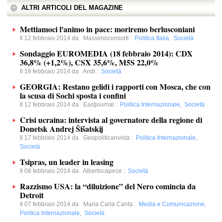
ALTRI ARTICOLI DEL MAGAZINE
Mettiamoci l'animo in pace: moriremo berlusconiani
Il 12 febbraio 2014 da
Massimoconsorti
:
Politica Italia
,
Società
Sondaggio EUROMEDIA (18 febbraio 2014): CDX
36,8% (+1,2%), CSX 35,6%, M5S 22,0%
Il 18 febbraio 2014 da
Andl
:
Società
GEORGIA: Restano gelidi i rapporti con Mosca, che con
la scusa di Sochi sposta i confini
Il 12 febbraio 2014 da
Eastjournal
:
Politica Internazionale
,
Società
Crisi ucraina: intervista al governatore della regione di
Donetsk Andrej Šišatskij
Il 17 febbraio 2014 da
Geopoliticarivista
:
Politica Internazionale
,
Società
Tsipras, un leader in leasing
Il 08 febbraio 2014 da
Albertocapece
:
Società
Razzismo USA: la “diluizione” del Nero comincia da
Detroit
Il 07 febbraio 2014 da
Maria Carla Canta
:
Media e Comunicazione
,
Politica Internazionale
,
Società