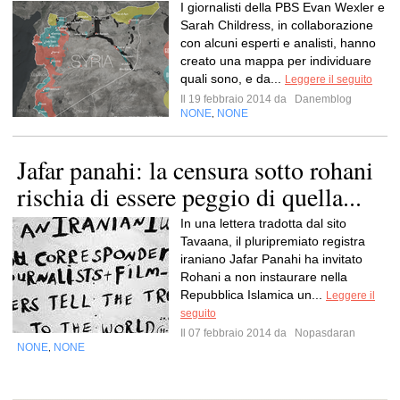
I giornalisti della PBS Evan Wexler e
Sarah Childress, in collaborazione
con alcuni esperti e analisti, hanno
creato una mappa per individuare
quali sono, e da...
Leggere il seguito
Il 19 febbraio 2014 da
Danemblog
NONE
NONE
,
Jafar panahi: la censura sotto rohani
rischia di essere peggio di quella...
In una lettera tradotta dal sito
Tavaana, il pluripremiato registra
iraniano Jafar Panahi ha invitato
Rohani a non instaurare nella
Repubblica Islamica un...
Leggere il
seguito
Il 07 febbraio 2014 da
Nopasdaran
NONE
NONE
,