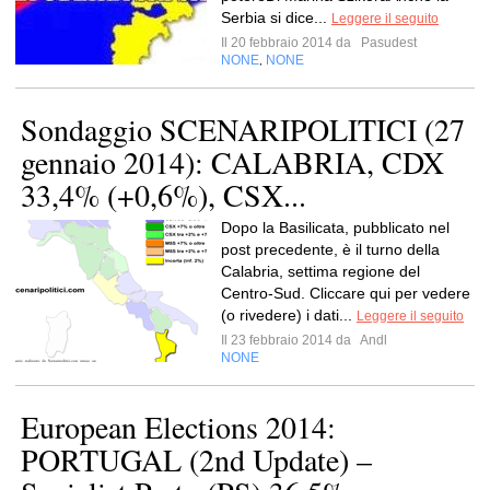
Serbia si dice...
Leggere il seguito
Il 20 febbraio 2014 da
Pasudest
NONE
NONE
,
Sondaggio SCENARIPOLITICI (27
gennaio 2014): CALABRIA, CDX
33,4% (+0,6%), CSX...
Dopo la Basilicata, pubblicato nel
post precedente, è il turno della
Calabria, settima regione del
Centro-Sud. Cliccare qui per vedere
(o rivedere) i dati...
Leggere il seguito
Il 23 febbraio 2014 da
Andl
NONE
European Elections 2014:
PORTUGAL (2nd Update) –