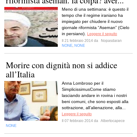
riformista aseman. la colpa? aver...
Meno di una settimana: è questo il
tempo che il regime iraniano ha
impiegato per chiudere il nuovo
giornale riformista “Aseman” (Cielo
in persiano).
Leggere il seguito
Il 21 febbraio 2014 da
Nopasdaran
NONE
NONE
,
Morire con dignità non si addice
all’Italia
Anna Lombroso per il
SimplicissimusCome stiamo
lasciando andare in rovina i nostri
beni comuni, che sono esposti alla
sottrazione, all’alienazione, alla...
Leggere il seguito
Il 07 febbraio 2014 da
Albertocapece
NONE