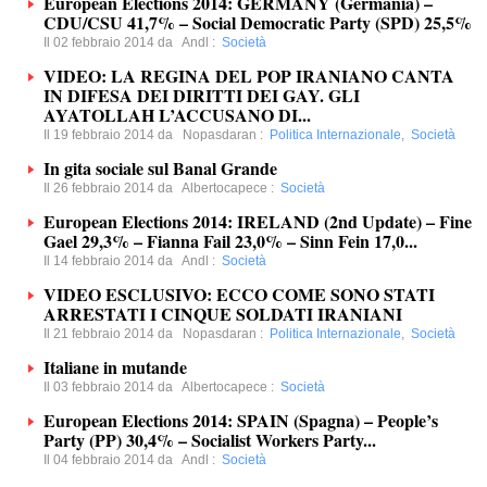
European Elections 2014: GERMANY (Germania) –
CDU/CSU 41,7% – Social Democratic Party (SPD) 25,5%
Il 02 febbraio 2014 da
Andl
:
Società
VIDEO: LA REGINA DEL POP IRANIANO CANTA
IN DIFESA DEI DIRITTI DEI GAY. GLI
AYATOLLAH L’ACCUSANO DI...
Il 19 febbraio 2014 da
Nopasdaran
:
Politica Internazionale
,
Società
In gita sociale sul Banal Grande
Il 26 febbraio 2014 da
Albertocapece
:
Società
European Elections 2014: IRELAND (2nd Update) – Fine
Gael 29,3% – Fianna Fail 23,0% – Sinn Fein 17,0...
Il 14 febbraio 2014 da
Andl
:
Società
VIDEO ESCLUSIVO: ECCO COME SONO STATI
ARRESTATI I CINQUE SOLDATI IRANIANI
Il 21 febbraio 2014 da
Nopasdaran
:
Politica Internazionale
,
Società
Italiane in mutande
Il 03 febbraio 2014 da
Albertocapece
:
Società
European Elections 2014: SPAIN (Spagna) – People’s
Party (PP) 30,4% – Socialist Workers Party...
Il 04 febbraio 2014 da
Andl
:
Società