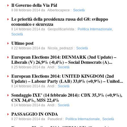
Il Governo della Via Pàl
Il 08 febbraio 2014 da
Albertocapece
:
Società
Le priorità della presidenza russa del G8: sviluppo
economico e sicurezza
Il 14 febbraio 2014 da
Geopoliticarivista
:
Politica Internazionale
,
Società
Ultimo post
Il 22 febbraio 2014 da
Nicola_pedrazzi
:
Società
European Elections 2014: DENMARK (3nd Update) –
Liberals (V) 26,9% (-0,4%) – Social Democrats (A)...
Il 25 febbraio 2014 da
Andl
:
Società
European Elections 2014: UNITED KINGDOM (2nd
Update) – Labour Party (LAB) 33,0% (+0,9%) – United...
Il 14 febbraio 2014 da
Andl
:
Società
Sondaggio IXE’ (14 febbraio 2014): CDX 35,3% (+0,9%),
CSX 34,4%, M5S 22,4%
Il 14 febbraio 2014 da
Andl
:
Società
PASSAGGIO IN ONDA
Il 27 febbraio 2014 da
Pasudest
:
Politica Internazionale
,
Società