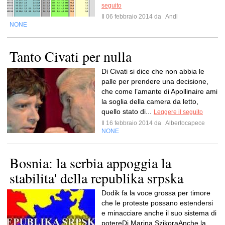
seguito
Il 06 febbraio 2014 da
Andl
NONE
Tanto Civati per nulla
Di Civati si dice che non abbia le
palle per prendere una decisione,
che come l’amante di Apollinaire ami
la soglia della camera da letto,
quello stato di...
Leggere il seguito
Il 16 febbraio 2014 da
Albertocapece
NONE
Bosnia: la serbia appoggia la
stabilita' della republika srpska
Dodik fa la voce grossa per timore
che le proteste possano estendersi
e minacciare anche il suo sistema di
potereDi Marina SzikoraAnche la