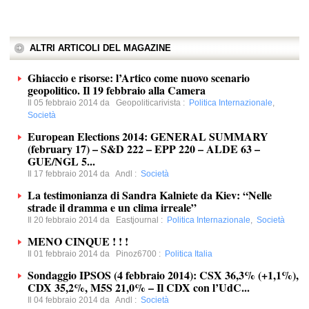
ALTRI ARTICOLI DEL MAGAZINE
Ghiaccio e risorse: l’Artico come nuovo scenario
geopolitico. Il 19 febbraio alla Camera
Il 05 febbraio 2014 da
Geopoliticarivista
:
Politica Internazionale
,
Società
European Elections 2014: GENERAL SUMMARY
(february 17) – S&D 222 – EPP 220 – ALDE 63 –
GUE/NGL 5...
Il 17 febbraio 2014 da
Andl
:
Società
La testimonianza di Sandra Kalniete da Kiev: “Nelle
strade il dramma e un clima irreale”
Il 20 febbraio 2014 da
Eastjournal
:
Politica Internazionale
,
Società
MENO CINQUE ! ! !
Il 01 febbraio 2014 da
Pinoz6700
:
Politica Italia
Sondaggio IPSOS (4 febbraio 2014): CSX 36,3% (+1,1%),
CDX 35,2%, M5S 21,0% – Il CDX con l’UdC...
Il 04 febbraio 2014 da
Andl
:
Società