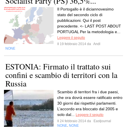
Socialist Party (PS) 36,5%...
Il Portogallo è il diciannovesimo
stato del secondo ciclo di
pubblicazioni. Qui il post
precedente. <- LAST POST ABOUT
PORTUGAL Per la metodologia e...
Leggere il seguito
Il 19 febbraio 2014 da
Andl
NONE
ESTONIA: Firmato il trattato sui
confini e scambio di territori con la
Russia
Scambio di territori fra i due paesi,
che ora dovrà essere ratificato entro
30 giorni dai rispettivi parlamenti.
L’accordo era bloccato dal 2005 e
solo dal...
Leggere il seguito
Il 24 febbraio 2014 da
Eastjournal
NONE
NONE
,