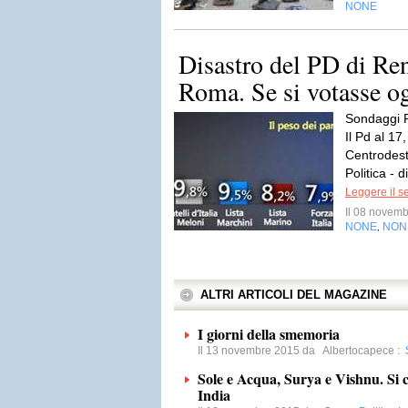
NONE
Disastro del PD di Ren
Roma. Se si votasse og
Sondaggi R
Il Pd al 17
Centrodestr
Politica - 
Leggere il s
Il 08 novem
NONE
NON
,
ALTRI ARTICOLI DEL MAGAZINE
I giorni della smemoria
Il 13 novembre 2015 da
Albertocapece
:
Sole e Acqua, Surya e Vishnu. Si c
India