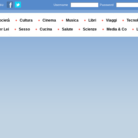
 su
Username
Password
ocietà
Cultura
Cinema
Musica
Libri
Viaggi
Tecnol
er Lei
Sesso
Cucina
Salute
Scienze
Media & Co