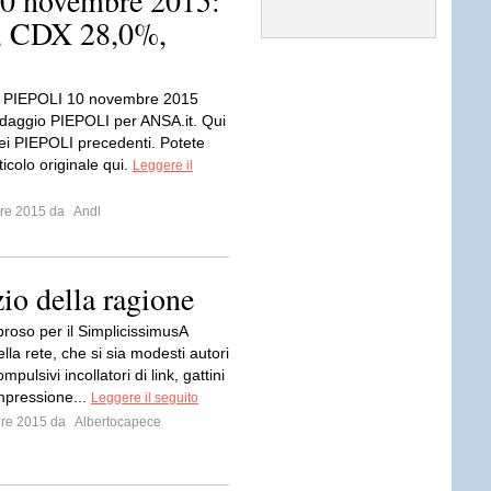
0 novembre 2015:
, CDX 28,0%,
 PIEPOLI 10 novembre 2015
aggio PIEPOLI per ANSA.it. Qui
dei PIEPOLI precedenti. Potete
rticolo originale qui.
Leggere il
bre 2015 da
Andl
zio della ragione
oso per il SimplicissimusA
ella rete, che si sia modesti autori
mpulsivi incollatori di link, gattini
’impressione...
Leggere il seguito
bre 2015 da
Albertocapece