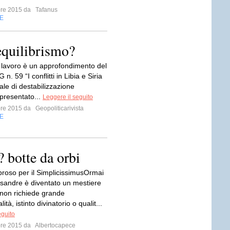
bre 2015 da
Tafanus
E
 equilibrismo?
e lavoro è un approfondimento del
n. 59 “I conflitti in Libia e Siria
iale di destabilizzazione
 presentato...
Leggere il seguito
bre 2015 da
Geopoliticarivista
E
? botte da orbi
oso per il SimplicissimusOrmai
ssandre è diventato un mestiere
e non richiede grande
ità, istinto divinatorio o qualit...
eguito
bre 2015 da
Albertocapece