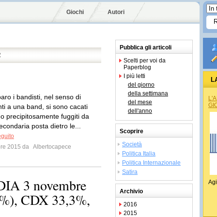
Giochi
Autori
Pubblica gli articoli
R
Scelti per voi da
Paperblog
I più letti
L
del giorno
della settimana
aro i bandisti, nel senso di
L'
del mese
GI
ti a una band, si sono cacati
dell'anno
no precipitosamente fuggiti da
econdaria posta dietro le...
Scoprire
eguito
Società
bre 2015 da
Albertocapece
Politica Italia
Politica Internazionale
Satira
IA 3 novembre
Agi
Archivio
8%), CDX 33,3%,
2016
2015