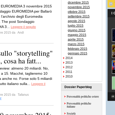
dicembre 2015
o EUROMEDIA 3 novembre 2015
novembre 2015
daggio EUROMEDIA per Ballarò
ottobre 2015
I
 l’archivio degli Euromedia
settembre 2015
agosto 2015
. The post Sondaggio
luglio 2015
A 3...
Leggere il seguito
giugno 2015
bre 2015 da
Andl
maggio 2015
aprile 2015
marzo 2015
febbraio 2015
ullo "storytelling"
gennaio 2015
 cosa ha fatt...
2014
2013
2012
eview: almeno 20 miliardi. No,
2011
 a 15. Macché, taglieremo 10
2010
a anche no. Forse solo 5 miliardi
tutto italiano sulla...
Leggere il
Dossier Paperblog
bre 2015 da
Tafanus
Personalità politiche estere
E
Personalità politiche
italiane
Società