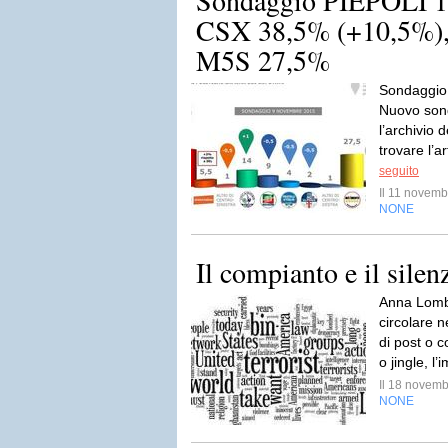
Sondaggio PIEPOLI 1
CSX 38,5% (+10,5%)
M5S 27,5%
Sondaggio
Nuovo sond
l’archivio 
trovare l’a
seguito
Il 11 novem
NONE
Il compianto e il silen
Anna Lombr
circolare n
di post o co
o jingle, l
Il 18 novem
NONE