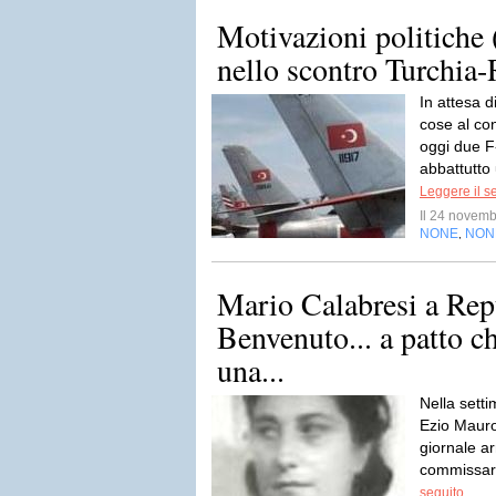
Motivazioni politiche (
nello scontro Turchia-
In attesa 
cose al con
oggi due F
abbattutto
Leggere il s
Il 24 novem
NONE
NON
,
Mario Calabresi a Rep
Benvenuto... a patto c
una...
Nella sett
Ezio Mauro
giornale ar
commissari
seguito