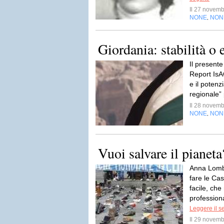
Il 27 novem
NONE
NON
,
Giordania: stabilità o
Il present
Report IsAG 
e il potenz
regionale”
Il 28 novem
NONE
NON
,
Vuoi salvare il pianeta
Anna Lombr
fare le Ca
facile, ch
professional
Leggere il s
Il 29 novem