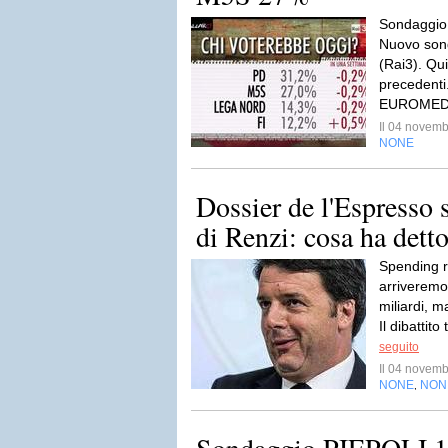
Sondaggi
Nuovo son
(Rai3). Qui
precedenti
EUROMEDI
Il 04 novem
NONE
Dossier de l'Espresso s
di Renzi: cosa ha detto,
Spending r
arriveremo
miliardi, m
Il dibattito 
seguito
Il 04 novem
NONE
NON
,