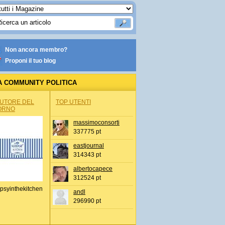
Non ancora membro?
Proponi il tuo blog
A COMMUNITY POLITICA
AUTORE DEL
TOP UTENTI
ORNO
massimoconsorti
337775 pt
eastjournal
314343 pt
albertocapece
312524 pt
psyinthekitchen
andl
296990 pt