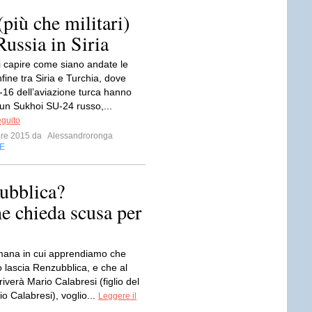
più che militari)
Russia in Siria
di capire come siano andate le
fine tra Siria e Turchia, dove
-16 dell’aviazione turca hanno
 un Sukhoi SU-24 russo,...
eguito
bre 2015 da
Alessandroronga
E
ubblica?
he chieda scusa per
imana in cui apprendiamo che
 lascia Renzubblica, e che al
riverà Mario Calabresi (figlio del
o Calabresi), voglio...
Leggere il