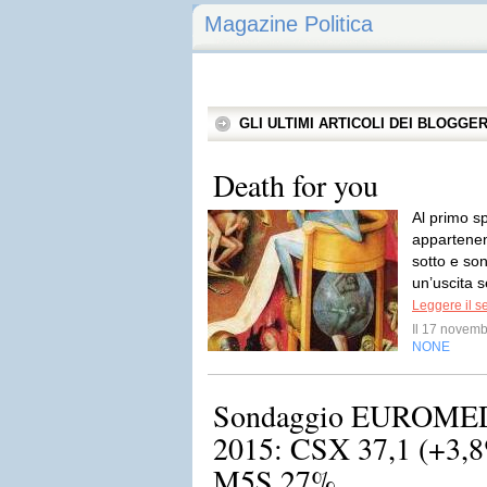
Magazine Politica
GLI ULTIMI ARTICOLI DEI BLOGGE
Death for you
Al primo sp
appartenen
sotto e so
un’uscita s
Leggere il s
Il 17 novem
NONE
Sondaggio EUROMED
2015: CSX 37,1 (+3,
M5S 27%