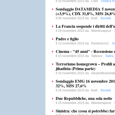
Il 16 novembre 2015 da
Cren
:
Politica I
Sondaggio DATAMEDIA 5 novem
(+3,9%), CDX 31,8%, M5S 26,8
Il 05 novembre 2015 da
Andl
:
Società
La Francia sospende i diritti dell
Il 29 novembre 2015 da
Albertocapece
:
Padre e figlio
Il 13 novembre 2015 da
Domenico11
:
So
Cinema - "45 anni" - Recensione 
Il 15 novembre 2015 da
Tafanus
:
Satira
Terrorismo homegrown – Profili an
jihadista (Prima parte)
Il 16 novembre 2015 da
Geopoliticarivist
Sondaggio EMG 16 novembre 20
32%, M5S 27,6%
Il 16 novembre 2015 da
Andl
:
Società
Due Repubbliche, una sola notte
Il 25 novembre 2015 da
Albertocapece
:
Sinistra: che (cosa si potrebbe) far