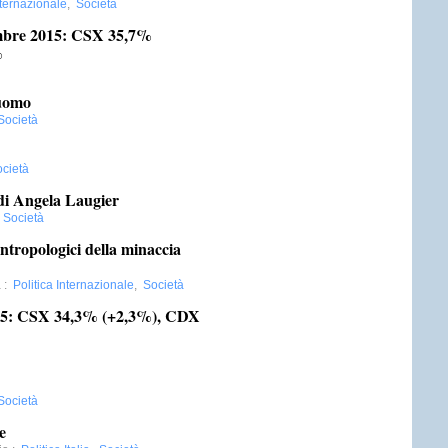
nternazionale
,
Società
bre 2015: CSX 35,7%
%
’uomo
Società
cietà
di Angela Laugier
,
Società
tropologici della minaccia
a
:
Politica Internazionale
,
Società
15: CSX 34,3% (+2,3%), CDX
Società
e