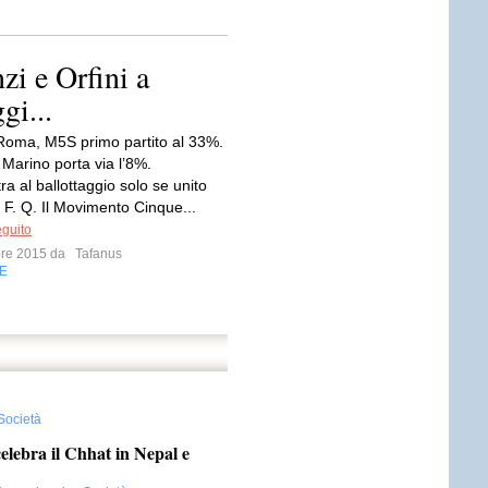
zi e Orfini a
gi...
oma, M5S primo partito al 33%.
, Marino porta via l’8%.
a al ballottaggio solo se unito
di F. Q. Il Movimento Cinque...
eguito
bre 2015 da
Tafanus
E
Società
elebra il Chhat in Nepal e