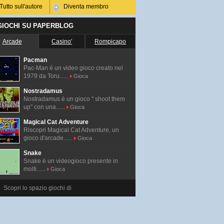
Tutto sull'autore
Diventa membro
 GIOCHI SU PAPERBLOG
Arcade
Casino'
Rompicapo
Pacman
Pac-Man é un video gioco creato nel
1979 da Toru......
Gioca
Nostradamus
Nostradamus è un gioco " shoot them
up" con una......
Gioca
Magical Cat Adventure
Riscopri Magical Cat Adventure, un
gioco d'arcade......
Gioca
Snake
Snake è un videogioco presente in
molti......
Gioca
Scopri lo spazio giochi di