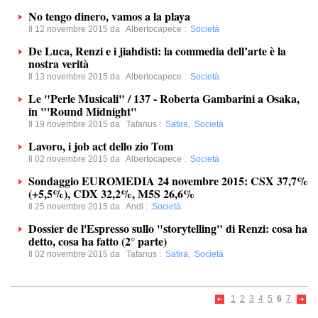
No tengo dinero, vamos a la playa
Il 12 novembre 2015 da
Albertocapece
:
Società
De Luca, Renzi e i jiahdisti: la commedia dell’arte è la
nostra verità
Il 13 novembre 2015 da
Albertocapece
:
Società
Le "Perle Musicali" / 137 - Roberta Gambarini a Osaka,
in "'Round Midnight"
Il 19 novembre 2015 da
Tafanus
:
Satira
,
Società
Lavoro, i job act dello zio Tom
Il 02 novembre 2015 da
Albertocapece
:
Società
Sondaggio EUROMEDIA 24 novembre 2015: CSX 37,7%
(+5,5%), CDX 32,2%, M5S 26,6%
Il 25 novembre 2015 da
Andl
:
Società
Dossier de l'Espresso sullo "storytelling" di Renzi: cosa ha
detto, cosa ha fatto (2° parte)
Il 02 novembre 2015 da
Tafanus
:
Satira
,
Società
1
2
3
4
5
6
7