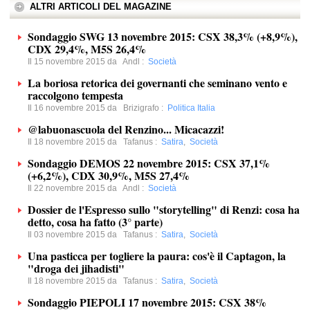
ALTRI ARTICOLI DEL MAGAZINE
Sondaggio SWG 13 novembre 2015: CSX 38,3% (+8,9%),
CDX 29,4%, M5S 26,4%
Il 15 novembre 2015 da
Andl
:
Società
La boriosa retorica dei governanti che seminano vento e
raccolgono tempesta
Il 16 novembre 2015 da
Brizigrafo
:
Politica Italia
@labuonascuola del Renzino... Micacazzi!
Il 18 novembre 2015 da
Tafanus
:
Satira
,
Società
Sondaggio DEMOS 22 novembre 2015: CSX 37,1%
(+6,2%), CDX 30,9%, M5S 27,4%
Il 22 novembre 2015 da
Andl
:
Società
Dossier de l'Espresso sullo "storytelling" di Renzi: cosa ha
detto, cosa ha fatto (3° parte)
Il 03 novembre 2015 da
Tafanus
:
Satira
,
Società
Una pasticca per togliere la paura: cos'è il Captagon, la
"droga dei jihadisti"
Il 18 novembre 2015 da
Tafanus
:
Satira
,
Società
Sondaggio PIEPOLI 17 novembre 2015: CSX 38%