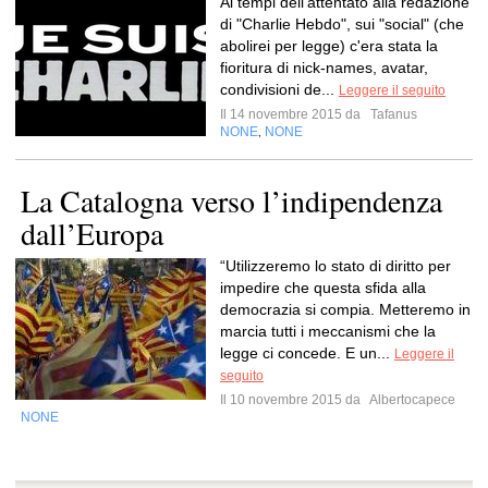
Ai tempi dell'attentato alla redazione
di "Charlie Hebdo", sui "social" (che
abolirei per legge) c'era stata la
fioritura di nick-names, avatar,
condivisioni de...
Leggere il seguito
Il 14 novembre 2015 da
Tafanus
NONE
NONE
,
La Catalogna verso l’indipendenza
dall’Europa
“Utilizzeremo lo stato di diritto per
impedire che questa sfida alla
democrazia si compia. Metteremo in
marcia tutti i meccanismi che la
legge ci concede. E un...
Leggere il
seguito
Il 10 novembre 2015 da
Albertocapece
NONE