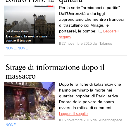
Per la serie "armiamoci e partite"
Dall'Unirenzità e dai tiggì
apprendiamo che mentre i francesi
di trastullano coi Mirage, le
portaerei, le bombe; i...
Leggere il
seguito
Il 27 novembre 2015 da
Tafanus
NONE
NONE
,
Strage di informazione dopo il
massacro
Dopo le raffiche di kalasnikov che
hanno seminato la morte nei
quartieri popolari di Parigi arriva
l’odore della polvere da sparo
ovvero la raffica di commenti...
Leggere il seguito
Il 15 novembre 2015 da
Albertocapece
NONE