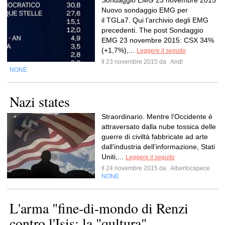
Sondaggio EMG 23 novembre 2015
Nuovo sondaggio EMG per
il TGLa7. Qui l’archivio degli EMG
precedenti. The post Sondaggio
EMG 23 novembre 2015: CSX 34%
(+1,7%),...
Leggere il seguito
Il 23 novembre 2015 da
Andl
NONE
Nazi states
Straordinario. Mentre l’Occidente è
attraversato dalla nube tossica delle
guerre di civiltà fabbricate ad arte
dall’industria dell’informazione, Stati
Uniti,...
Leggere il seguito
Il 24 novembre 2015 da
Albertocapece
NONE
L'arma "fine-di-mondo di Renzi
contro l'Isis: la "qultura"