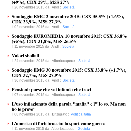
(+9%), CDX 29%, M5S 27%
Il 20 novembre 2015 da
Andl
:
Società
Sondaggio EMG 2 novembre 2015: CSX 35,5% (+1,6%),
CDX 33,9%, M5S 27,3%
Il 02 novembre 2015 da
Andl
:
Società
Sondaggio EUROMEDIA 10 novembre 2015: CSX 36,8%
(+5%), CDX 31,8%, M5S 26,5%
Il 11 novembre 2015 da
Andl
:
Società
Valori sbollati
Il 24 novembre 2015 da
Albertocapece
:
Società
Sondaggio EMG 30 novembre 2015: CSX 33,8% (+1,7%),
CDX 32,7%, M5S 27,9%
Il 30 novembre 2015 da
Andl
:
Società
Pensioni: paese che vai infamia che trovi
Il 07 novembre 2015 da
Albertocapece
:
Società
L'uso inflazionato della parola "mafia" e l'"Io so. Ma non
ho le prove"
Il 08 novembre 2015 da
Brizigrafo
:
Politica Italia
L’america di fortebraccio: lo sport come guerra
Il 11 novembre 2015 da
Albertocapece
:
Società