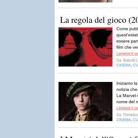
La regola del gioco (2
Come pubbli
quest'esta
essere part
film che ve
Leggere il s
Da
Babol81
CINEMA
CU
,
Iniziamo la
notizia ch
La Marvel 
nome del nu
Leggere il s
Da
Filmedv
CINEMA
CU
,