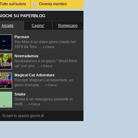
Tutto sull'autore
Diventa membro
 GIOCHI SU PAPERBLOG
Arcade
Casino'
Rompicapo
Pacman
Pac-Man é un video gioco creato nel
1979 da Toru......
Gioca
Nostradamus
Nostradamus è un gioco " shoot them
up" con una......
Gioca
Magical Cat Adventure
Riscopri Magical Cat Adventure, un
gioco d'arcade......
Gioca
Snake
Snake è un videogioco presente in
molti......
Gioca
Scopri lo spazio giochi di