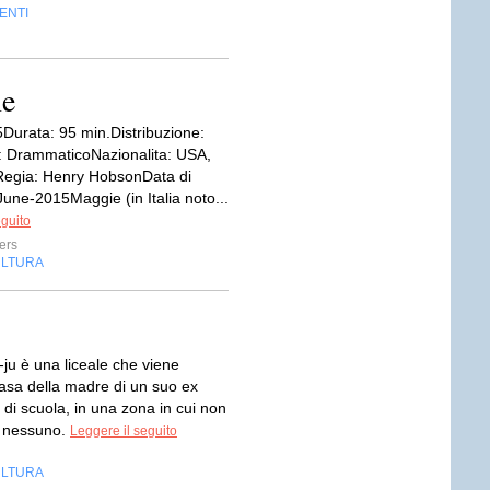
ENTI
ne
Durata: 95 min.Distribuzione:
 DrammaticoNazionalita: USA,
aRegia: Henry HobsonData di
June-2015Maggie (in Italia noto...
eguito
ers
LTURA
ju è una liceale che viene
casa della madre di un suo ex
di scuola, in una zona in cui non
e nessuno.
Leggere il seguito
LTURA