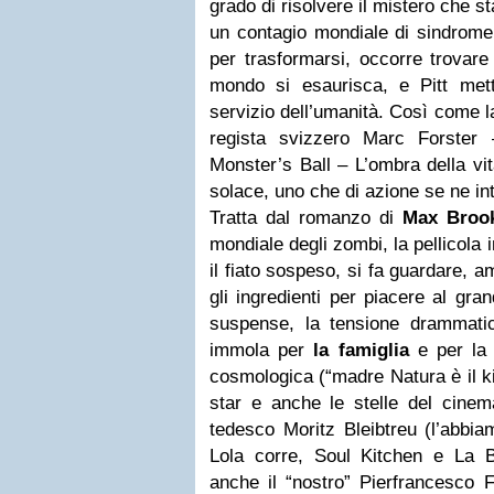
grado di risolvere il mistero che s
un contagio mondiale di sindrom
per trasformarsi, occorre trovare
mondo si esaurisca, e Pitt mett
servizio dell’umanità. Così come l
regista svizzero Marc Forster 
Monster’s Ball – L’ombra della v
solace, uno che di azione se ne i
Tratta dal romanzo di
Max Broo
mondiale degli zombi, la pellicola in
il fiato sospeso, si fa guardare, 
gli ingredienti per piacere al gran
suspense, la tensione drammatica
immola per
la famiglia
e per la p
cosmologica (“madre Natura è il kil
star e anche le stelle del cinem
tedesco Moritz Bleibtreu (l’abbia
Lola corre, Soul Kitchen e La
anche il “nostro” Pierfrancesco 