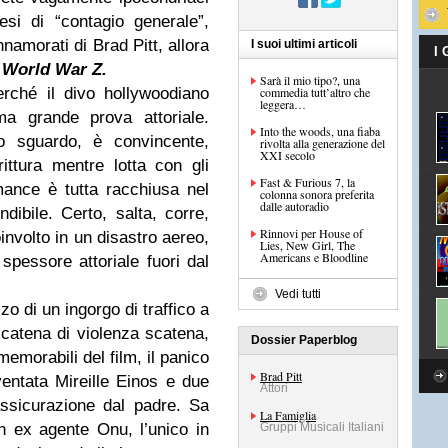
si di “contagio generale”,
namorati di Brad Pitt, allora
I suoi ultimi articoli
I
:
World War Z.
Sarà il mio tipo?, una
rché il divo hollywoodiano
commedia tutt’altro che
leggera…
ma grande prova attoriale.
Into the woods, una fiaba
o sguardo, è convincente,
rivolta alla generazione del
XXI secolo
rittura mentre lotta con gli
Fast & Furious 7, la
mance è tutta racchiusa nel
colonna sonora preferita
dalle autoradio
dibile. Certo, salta, corre,
Rinnovi per House of
involto in un disastro aereo,
Lies, New Girl, The
Americans e Bloodline
spessore attoriale fuori dal
Vedi tutti
zo di un ingorgo di traffico a
catena di violenza scatena,
Dossier Paperblog
memorabili del film, il panico
Brad Pitt
entata Mireille Einos e due
Attori
ssicurazione dal padre. Sa
La Famiglia
un ex agente Onu, l’unico in
Gruppi Musicali Italiani