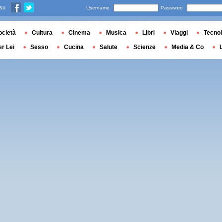
 su
Username
Password
ocietà
Cultura
Cinema
Musica
Libri
Viaggi
Tecnol
er Lei
Sesso
Cucina
Salute
Scienze
Media & Co