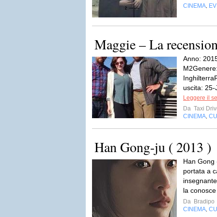
CINEMA
EV
,
Maggie – La recensio
Anno: 2015
M2Genere:
Inghilterr
uscita: 25-
Leggere il s
Da
Taxi Driv
CINEMA
CU
,
Han Gong-ju ( 2013 )
Han Gong -
portata a 
insegnante 
la conosc
Da
Bradipo
CINEMA
CU
,