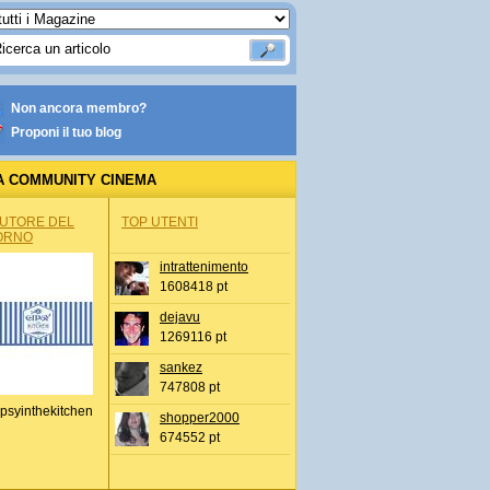
Non ancora membro?
Proponi il tuo blog
A COMMUNITY CINEMA
AUTORE DEL
TOP UTENTI
ORNO
intrattenimento
1608418 pt
dejavu
1269116 pt
sankez
747808 pt
psyinthekitchen
shopper2000
674552 pt