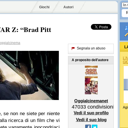
Giochi
Autori
R Z: “Brad Pitt
ggialcinema
L
Segnala un abuso
L'
A proposito dell'autore
GI
Oggialcinemanet
47033
condivisioni
Agi
Vedi il suo profilo
, se non ne siete per niente
Vedi il suo blog
lla ricerca di un film che vi
siete vagamente ipocondriaci