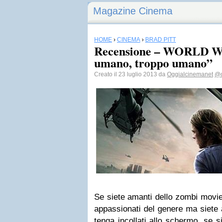
Magazine Cinema
HOME
›
CINEMA
›
BRAD PITT
Recensione – WORLD WA
umano, troppo umano”
Creato il 23 luglio 2013 da
Oggialcinemanet
@o
Se siete amanti dello zombi movie
appassionati del genere ma siete a
tenga incollati allo schermo, se 