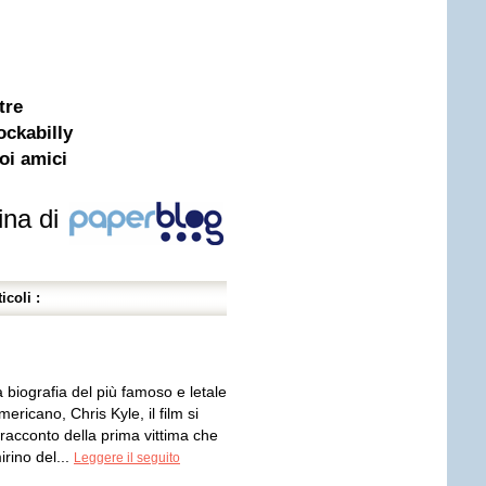
tre
ockabilly
oi amici
ina di
icoli :
la biografia del più famoso e letale
ericano, Chris Kyle, il film si
 racconto della prima vittima che
irino del...
Leggere il seguito
i