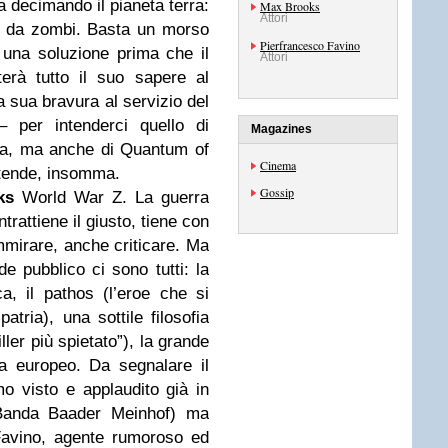
ta decimando il pianeta terra:
Max Brooks
Attori
e da zombi. Basta un morso
Pierfrancesco Favino
 una soluzione prima che il
Attori
erà tutto il suo sapere al
a sua bravura al servizio del
– per intenderci quello di
Magazines
ita, ma anche di Quantum of
Cinema
ntende, insomma.
Gossip
ks
World War Z. La guerra
trattiene il giusto, tiene con
ammirare, anche criticare. Ma
de pubblico ci sono tutti: la
, il pathos (l’eroe che si
atria), una sottile filosofia
ler più spietato”), la grande
a europeo. Da segnalare il
mo visto e applaudito già in
 Banda Baader Meinhof) ma
Favino, agente rumoroso ed