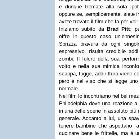
e dunque tremate alla sola ipote
oppure se, semplicemente, siete in
avete trovato il film che fa per voi
Iniziamo subito da
Brad Pitt:
pe
offre in questo caso un’ennesi
Sprizza bravura da ogni singol
espressivo, risulta credibile addi
zombi. Il fulcro della sua perfor
volto e nella sua mimica inconfon
scappa, fugge, addirittura viene co
però è nel viso che si legge uno 
normale.
Nel film lo incontriamo nel bel mez
Philadelphia dove una reazione a 
in una delle scene in assoluto più 
generale. Accanto a lui, una spav
tenere bambine che aspettano ra
cucinare bene le frittelle, ma è 