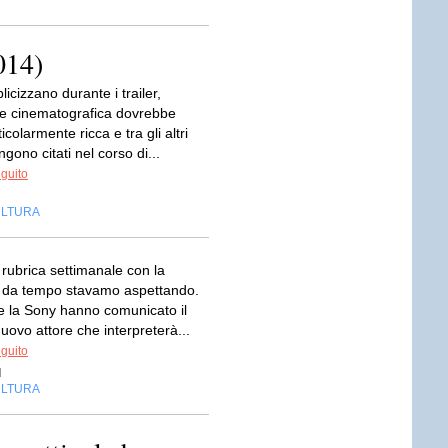
014)
cizzano durante i trailer,
te cinematografica dovrebbe
icolarmente ricca e tra gli altri
ngono citati nel corso di...
eguito
LTURA
 rubrica settimanale con la
e da tempo stavamo aspettando.
e la Sony hanno comunicato il
ovo attore che interpreterà...
eguito
d
LTURA