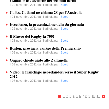
risultati e le classifiche del secondo turno
Il 20 novembre 2011 da
Ilgrillotalpa
:
Sport
Galles, Gatland ne chiama 28 per l’Australia
Il 21 novembre 2011 da
Ilgrillotalpa
:
Sport
Eccellenza, la presentazione della 5a giornata
Il 25 novembre 2011 da
Ilgrillotalpa
:
Sport
Il Museo del Rugby fa 700!
Il 28 novembre 2011 da
Ilgrillotalpa
:
Sport
Boston, provincia yankee della Premiership
Il 02 novembre 2011 da
Ilgrillotalpa
:
Sport
Ongaro chiede aiuto allo Zaffanella
Il 03 novembre 2011 da
Ilgrillotalpa
:
Sport
Video: le franchigie neozelandesi verso il Super Rugby
2012
Il 07 novembre 2011 da
Ilgrillotalpa
:
Sport
1
2
3
4
5
6
7
8
9
10
11