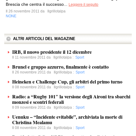
Brescia che centra il successo...
Leggere il seguito
Il 26 novembre 2011 da
Ilgrillotalpa
NONE
ALTRI ARTICOLI DEL MAGAZINE
IRB, il nuovo presidente il 12 dicembre
Il 11 novembre 2011 da
Ilgrillotalpa
:
Sport
Brunel e gruppo azzurro, finalmente è contatto
Il 26 novembre 2011 da
Ilgrillotalpa
:
Sport
Heineken e Challenge Cup, gli arbitri del primo turno
Il 08 novembre 2011 da
Ilgrillotalpa
:
Sport
Radio: a “Rugby 101″ la versione degli Aironi tra sbarchi
monzesi e scontri federali
Il 09 novembre 2011 da
Ilgrillotalpa
:
Sport
Uenuku – “Incidente evitabile”, archiviata la morte di
Christina Mealamu
Il 08 novembre 2011 da
Ilgrillotalpa
:
Sport