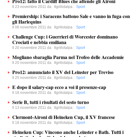
Pro12: fatto il Cardiff Blues che attende gli Aironi
Il 23 novembre 2011 da
Ilgrillotalpa
:
Sport
Premiership: i Saracens battono Sale e vanno in fuga con
gli Harlequins
Il 06 novembre 2011 da
Ilgrillotalpa
:
Sport
Challenge Cup: i Guerrieri di Worcester dominano
Crociati e nebbia emiliana
Il 20 novembre 2011 da
Ilgrillotalpa
:
Sport
Mogliano sbaraglia Parma nel Trofeo delle Accademie
Il 20 novembre 2011 da
Ilgrillotalpa
:
Sport
Pro12: annunciato il XV del Leinster per Treviso
Il 25 novembre 2011 da
Ilgrillotalpa
:
Sport
E dopo il salary-cap ecco a voi il presenze-cap
Il 18 novembre 2011 da
Ilgrillotalpa
:
Sport
Serie B, tutti i risultati del sesto turno
Il 13 novembre 2011 da
Ilgrillotalpa
:
Sport
Clermont-Aironi di Heineken Cup, il XV francese
Il 18 novembre 2011 da
Ilgrillotalpa
:
Sport
Heineken Cup: Vincono anche Leinster e Bath. Tutti i