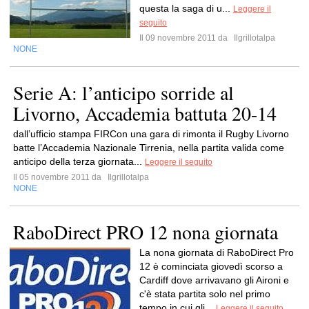
questa la saga di u...
Leggere il
seguito
Il 09 novembre 2011 da
Ilgrillotalpa
NONE
Serie A: l’anticipo sorride al
Livorno, Accademia battuta 20-14
dall’ufficio stampa FIRCon una gara di rimonta il Rugby Livorno
batte l’Accademia Nazionale Tirrenia, nella partita valida come
anticipo della terza giornata...
Leggere il seguito
Il 05 novembre 2011 da
Ilgrillotalpa
NONE
RaboDirect PRO 12 nona giornata
La nona giornata di RaboDirect Pro
12 è cominciata giovedì scorso a
Cardiff dove arrivavano gli Aironi e
c'è stata partita solo nel primo
tempo in cui gli...
Leggere il seguito