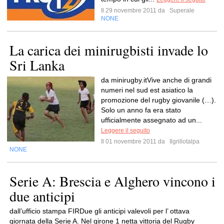
Il 29 novembre 2011 da
Superale
NONE
La carica dei minirugbisti invade lo
Sri Lanka
da minirugby.itVive anche di grandi
numeri nel sud est asiatico la
promozione del rugby giovanile (…).
Solo un anno fa era stato
ufficialmente assegnato ad un...
Leggere il seguito
Il 01 novembre 2011 da
Ilgrillotalpa
NONE
Serie A: Brescia e Alghero vincono i
due anticipi
dall’ufficio stampa FIRDue gli anticipi valevoli per l’ ottava
giornata della Serie A. Nel girone 1 netta vittoria del Rugby