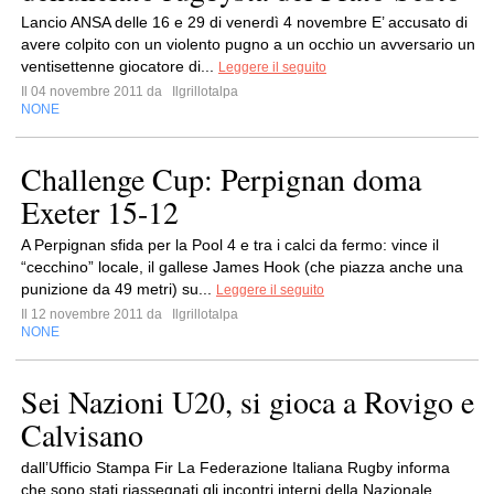
Lancio ANSA delle 16 e 29 di venerdì 4 novembre E’ accusato di
avere colpito con un violento pugno a un occhio un avversario un
ventisettenne giocatore di...
Leggere il seguito
Il 04 novembre 2011 da
Ilgrillotalpa
NONE
Challenge Cup: Perpignan doma
Exeter 15-12
A Perpignan sfida per la Pool 4 e tra i calci da fermo: vince il
“cecchino” locale, il gallese James Hook (che piazza anche una
punizione da 49 metri) su...
Leggere il seguito
Il 12 novembre 2011 da
Ilgrillotalpa
NONE
Sei Nazioni U20, si gioca a Rovigo e
Calvisano
dall’Ufficio Stampa Fir La Federazione Italiana Rugby informa
che sono stati riassegnati gli incontri interni della Nazionale