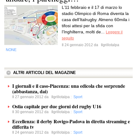
L’11 febbraio e il 17 di marzo lo
stadio Olimpico di Roma diventa la
casa dell’Italrugby. Almeno 60mila i
tifosi attesi per la sfida con
l’Inghilterra, molti de...
Leggere il
seguito
Il 24 gennaio 2012 da
Ilgrillotalpa
NONE
ALTRI ARTICOLI DEL MAGAZINE
I giornali e il caso-Piacenza: una edicola che sorprende
(abbastanza, dai)
Il 27 gennaio 2012 da
Ilgrillotalpa
:
Sport
Ostia capitale per due giorni del rugby U16
Il 30 gennaio 2012 da
Ilgrillotalpa
:
Sport
Eccellenza: il derby Rovigo-Padova in diretta streaming e
differita tv
Il 24 gennaio 2012 da
Ilgrillotalpa
:
Sport