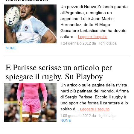
Un pezzo di Nuova Zelanda guarda
all’Argentina, o meglio a un
argentino. Lui è Juan Martin
Hernandez, detto El Mago.
Giocatore fantastico che ha dovuto
saltare...
Leggere il seguito
Il 24 gennaio 2012 da
Ilgrillotalpa
NONE
E Parisse scrisse un articolo per
spiegare il rugby. Su Playboy
Un articolo sulle pagine della rivista
hard più patinata del mondo. A firma
di Sergio Parisse. Eccolo.Il rugby è
uno sport che forma il carattere e lo
spirito d...
Leggere il seguito
Il 05 gennaio 2012 da
Ilgrillotalpa
NONE