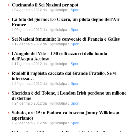
Cucinando il Sei Nazioni per spot
Il 04 gennaio 2012 da
Ilgrillotalpa
:
Sport
La foto del giorno: Lo Cicero, un pilota degno dell’Air
France
Il 06 gennaio 2012 da
Ilgrillotalpa
:
Sport
Sei Nazioni femminile: le convocate di Francia e Galles
Il 12 gennaio 2012 da
Ilgrillotalpa
:
Sport
L’angolo del Vile – I 30 ceffi azzurri della banda
dell’Acqua Acetosa
Il 17 gennaio 2012 da
Ilgrillotalpa
:
Sport
Rudolf il rugbista cacciato dal Grande Fratello. Se vi
interessa…
Il 24 gennaio 2012 da
Ilgrillotalpa
:
Sport
Sheridan è del Tolone, i London Irish perdono un milione
di sterline
Il 24 gennaio 2012 da
Ilgrillotalpa
:
Sport
Sabato, ore 15: a Padova va in scena Jonny Wilkinson
(speriamo)
Il 20 gennaio 2012 da
Ilgrillotalpa
:
Sport