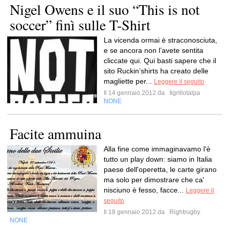
Nigel Owens e il suo “This is not
soccer” finì sulle T-Shirt
La vicenda ormai è straconosciuta,
e se ancora non l’avete sentita
cliccate qui. Qui basti sapere che il
sito Ruckin’shirts ha creato delle
magliette per...
Leggere il seguito
Il 14 gennaio 2012 da
Ilgrillotalpa
NONE
Facite ammuina
Alla fine come immaginavamo l'è
tutto un play down: siamo in Italia
paese dell'operetta, le carte girano
ma solo per dimostrare che ca'
nisciuno è fesso, facce...
Leggere il
seguito
Il 18 gennaio 2012 da
Rightrugby
NONE