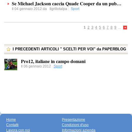
Se Michael Jackson caccia Quade Cooper da un pub…
Il 04 gennaio 2012 da
Ilgrillotalpa
:
Sport
1
2
3
4
5
6
7
8
9
...
I PRECEDENTI ARTICOLI " SCELTI PER VOI" da PAPERBLOG
Pro12, italiane in campo domani
Il 06 gennaio 2012
Sport
Home
Presentazione
Contatti
Condizioni d'uso
Lavora con noi
Informazioni azienda