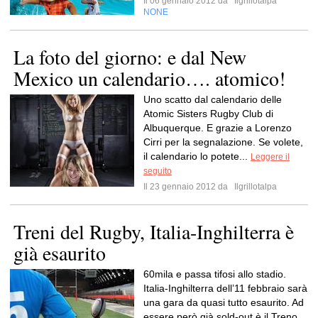
Il 06 gennaio 2012 da
Ilgrillotalpa
NONE
La foto del giorno: e dal New
Mexico un calendario…. atomico!
Uno scatto dal calendario delle
Atomic Sisters Rugby Club di
Albuquerque. E grazie a Lorenzo
Cirri per la segnalazione. Se volete,
il calendario lo potete...
Leggere il
seguito
Il 23 gennaio 2012 da
Ilgrillotalpa
Treni del Rugby, Italia-Inghilterra è
già esaurito
60mila e passa tifosi allo stadio.
Italia-Inghilterra dell’11 febbraio sarà
una gara da quasi tutto esaurito. Ad
essere però già sold-out è il Treno