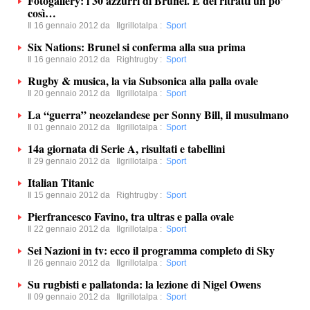
Fotogallery: i 30 azzurri di Brunel. E dei ritratti un po’
così…
Il 16 gennaio 2012 da
Ilgrillotalpa
:
Sport
Six Nations: Brunel si conferma alla sua prima
Il 16 gennaio 2012 da
Rightrugby
:
Sport
Rugby & musica, la via Subsonica alla palla ovale
Il 20 gennaio 2012 da
Ilgrillotalpa
:
Sport
La “guerra” neozelandese per Sonny Bill, il musulmano
Il 01 gennaio 2012 da
Ilgrillotalpa
:
Sport
14a giornata di Serie A, risultati e tabellini
Il 29 gennaio 2012 da
Ilgrillotalpa
:
Sport
Italian Titanic
Il 15 gennaio 2012 da
Rightrugby
:
Sport
Pierfrancesco Favino, tra ultras e palla ovale
Il 22 gennaio 2012 da
Ilgrillotalpa
:
Sport
Sei Nazioni in tv: ecco il programma completo di Sky
Il 26 gennaio 2012 da
Ilgrillotalpa
:
Sport
Su rugbisti e pallatonda: la lezione di Nigel Owens
Il 09 gennaio 2012 da
Ilgrillotalpa
:
Sport