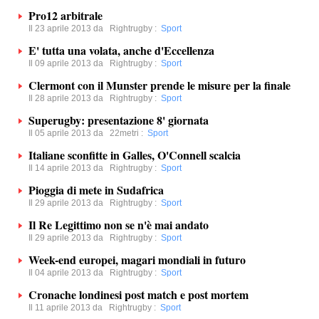
Pro12 arbitrale
Il 23 aprile 2013 da
Rightrugby
:
Sport
E' tutta una volata, anche d'Eccellenza
Il 09 aprile 2013 da
Rightrugby
:
Sport
Clermont con il Munster prende le misure per la finale
Il 28 aprile 2013 da
Rightrugby
:
Sport
Superugby: presentazione 8' giornata
Il 05 aprile 2013 da
22metri
:
Sport
Italiane sconfitte in Galles, O'Connell scalcia
Il 14 aprile 2013 da
Rightrugby
:
Sport
Pioggia di mete in Sudafrica
Il 29 aprile 2013 da
Rightrugby
:
Sport
Il Re Legittimo non se n'è mai andato
Il 29 aprile 2013 da
Rightrugby
:
Sport
Week-end europei, magari mondiali in futuro
Il 04 aprile 2013 da
Rightrugby
:
Sport
Cronache londinesi post match e post mortem
Il 11 aprile 2013 da
Rightrugby
:
Sport