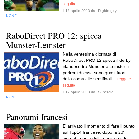
seguito
Il 18 aprile 2013 da
Rightrugby
NONE
RaboDirect PRO 12: spicca
Munster-Leinster
Nella ventesima giornata di
RaboDirect PRO 12 spicca il derby
irlandese tra Munster e Leinster: i
padroni di casa sono quasi fuori
dalla corsa alle semifinali...
Leggere il
seguito
Il 12 aprile 2013 da
Superale
NONE
Panorami francesi
E' arrivato il momento di fare il punto
sul Top14 francese, dopo la 23'
giornata prima della pausa per le