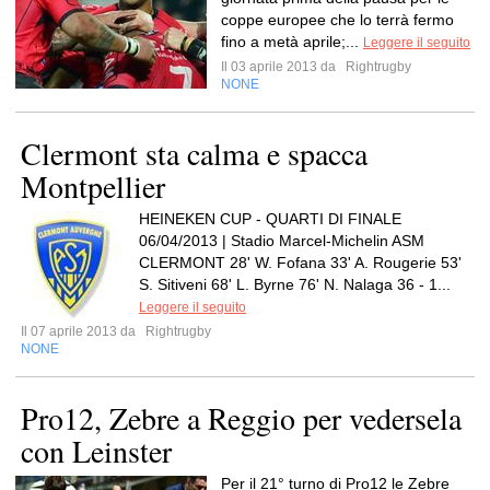
coppe europee che lo terrà fermo
fino a metà aprile;...
Leggere il seguito
Il 03 aprile 2013 da
Rightrugby
NONE
Clermont sta calma e spacca
Montpellier
HEINEKEN CUP - QUARTI DI FINALE
06/04/2013 | Stadio Marcel-Michelin ASM
CLERMONT 28' W. Fofana 33' A. Rougerie 53'
S. Sitiveni 68' L. Byrne 76' N. Nalaga 36 - 1...
Leggere il seguito
Il 07 aprile 2013 da
Rightrugby
NONE
Pro12, Zebre a Reggio per vedersela
con Leinster
Per il 21° turno di Pro12 le Zebre