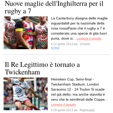
Nuove maglie dell'Inghilterra per il
rugby a 7
La Canterbury disegna delle maglie
inguardabili per la nazionale della
rosa rossaPassi che il rugby a 7 è
considerato una specie di gita fuori
porta, dove si...
Leggere il seguito
Il 12 aprile 2013 da
22metri
NONE
Il Re Legittimo è tornato a
Twickenham
Heineken Cup, Semi-final -
Twickenham Stadium, London
Saracens 12 - 24 Toulon Si scade
nel già detto, ma anche stavolta è
vero che le semifinali delle Coppe...
Leggere il seguito
Il 29 aprile 2013 da
Rightrugby