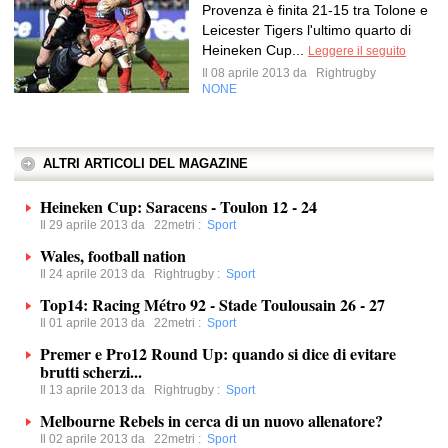
Provenza è finita 21-15 tra Tolone e
Leicester Tigers l'ultimo quarto di
Heineken Cup...
Leggere il seguito
Il 08 aprile 2013 da
Rightrugby
NONE
ALTRI ARTICOLI DEL MAGAZINE
Heineken Cup: Saracens - Toulon 12 - 24
Il 29 aprile 2013 da
22metri
:
Sport
Wales, football nation
Il 24 aprile 2013 da
Rightrugby
:
Sport
Top14: Racing Métro 92 - Stade Toulousain 26 - 27
Il 01 aprile 2013 da
22metri
:
Sport
Premer e Pro12 Round Up: quando si dice di evitare
brutti scherzi...
Il 13 aprile 2013 da
Rightrugby
:
Sport
Melbourne Rebels in cerca di un nuovo allenatore?
Il 02 aprile 2013 da
22metri
:
Sport