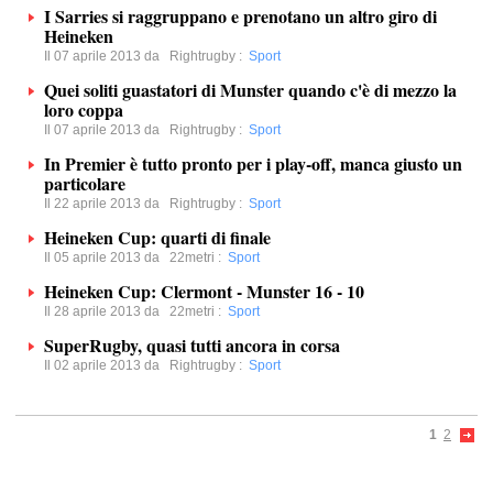
I Sarries si raggruppano e prenotano un altro giro di
Heineken
Il 07 aprile 2013 da
Rightrugby
:
Sport
Quei soliti guastatori di Munster quando c'è di mezzo la
loro coppa
Il 07 aprile 2013 da
Rightrugby
:
Sport
In Premier è tutto pronto per i play-off, manca giusto un
particolare
Il 22 aprile 2013 da
Rightrugby
:
Sport
Heineken Cup: quarti di finale
Il 05 aprile 2013 da
22metri
:
Sport
Heineken Cup: Clermont - Munster 16 - 10
Il 28 aprile 2013 da
22metri
:
Sport
SuperRugby, quasi tutti ancora in corsa
Il 02 aprile 2013 da
Rightrugby
:
Sport
1
2