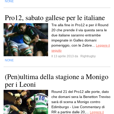
NONE
Pro12, sabato gallese per le italiane
Tre alla fine in Pro12 e per il Round
20 che prende il via questa sera le
due italiane saranno entrambe
impegnate in Galles domani
pomeriggio, con le Zebre...
Leggere il
seguito
Il 13 aprile 2013 da
Rightrugby
NONE
(Pen)ultima della stagione a Monigo
per i Leoni
Round 21 del Pro12 alle porte, dato
che domani sera la Benetton Treviso
sarà di scena a Monigo contro
Edimburgo - Live Commentary di
RR a partire dalle 20,...
Leggere il