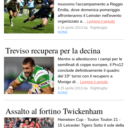
muovono l'accampamento a Reggio
Emilia, dove domenica pomeriggio
affronteranno il Leinster nell'evento
organizzato a...
Leggere il seguito
Il 19 aprile 2013 da
Rightrugby
NONE
Treviso recupera per la decina
Mentre si allestiscono i campi per le
semifinali di coppe europee, il Pro12
conclude definitivamente il quadro
del 19° turno con il recupero a
Monigo di...
Leggere il seguito
Il 25 aprile 2013 da
Rightrugby
NONE
Assalto al fortino Twickenham
Heineken Cup - Toulon Toulon 21 -
15 Leicester Tigers Sotto il sole della