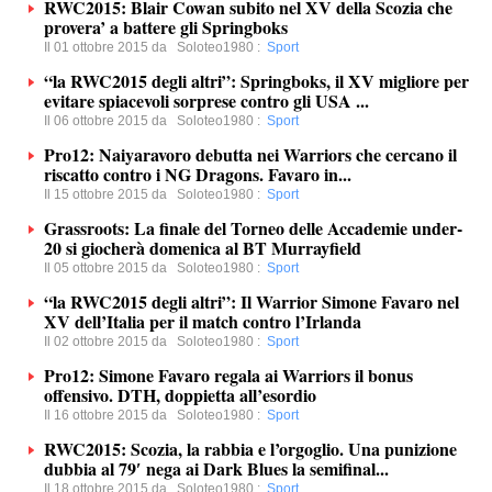
RWC2015: Blair Cowan subito nel XV della Scozia che
provera’ a battere gli Springboks
Il 01 ottobre 2015 da
Soloteo1980
:
Sport
“la RWC2015 degli altri”: Springboks, il XV migliore per
evitare spiacevoli sorprese contro gli USA ...
Il 06 ottobre 2015 da
Soloteo1980
:
Sport
Pro12: Naiyaravoro debutta nei Warriors che cercano il
riscatto contro i NG Dragons. Favaro in...
Il 15 ottobre 2015 da
Soloteo1980
:
Sport
Grassroots: La finale del Torneo delle Accademie under-
20 si giocherà domenica al BT Murrayfield
Il 05 ottobre 2015 da
Soloteo1980
:
Sport
“la RWC2015 degli altri”: Il Warrior Simone Favaro nel
XV dell’Italia per il match contro l’Irlanda
Il 02 ottobre 2015 da
Soloteo1980
:
Sport
Pro12: Simone Favaro regala ai Warriors il bonus
offensivo. DTH, doppietta all’esordio
Il 16 ottobre 2015 da
Soloteo1980
:
Sport
RWC2015: Scozia, la rabbia e l’orgoglio. Una punizione
dubbia al 79′ nega ai Dark Blues la semifinal...
Il 18 ottobre 2015 da
Soloteo1980
:
Sport