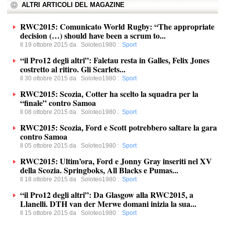
ALTRI ARTICOLI DEL MAGAZINE
RWC2015: Comunicato World Rugby: “The appropriate
decision (…) should have been a scrum to...
Il 19 ottobre 2015 da
Soloteo1980
:
Sport
“il Pro12 degli altri”: Faletau resta in Galles, Felix Jones
costretto al ritiro. Gli Scarlets...
Il 30 ottobre 2015 da
Soloteo1980
:
Sport
RWC2015: Scozia, Cotter ha scelto la squadra per la
“finale” contro Samoa
Il 08 ottobre 2015 da
Soloteo1980
:
Sport
RWC2015: Scozia, Ford e Scott potrebbero saltare la gara
contro Samoa
Il 05 ottobre 2015 da
Soloteo1980
:
Sport
RWC2015: Ultim’ora, Ford e Jonny Gray inseriti nel XV
della Scozia. Springboks, All Blacks e Pumas...
Il 18 ottobre 2015 da
Soloteo1980
:
Sport
“il Pro12 degli altri”: Da Glasgow alla RWC2015, a
Llanelli. DTH van der Merwe domani inizia la sua...
Il 15 ottobre 2015 da
Soloteo1980
:
Sport