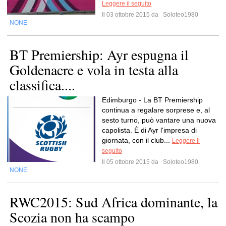
Leggere il seguito
Il 03 ottobre 2015 da
Soloteo1980
NONE
BT Premiership: Ayr espugna il
Goldenacre e vola in testa alla
classifica....
Edimburgo - La BT Premiership
continua a regalare sorprese e, al
sesto turno, può vantare una nuova
capolista. È di Ayr l'impresa di
giornata, con il club...
Leggere il
seguito
Il 05 ottobre 2015 da
Soloteo1980
NONE
RWC2015: Sud Africa dominante, la
Scozia non ha scampo