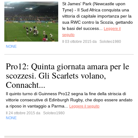
St James' Park (Newcastle upon
Tyne) - Il Sud Africa conquista una
vittoria di capitale importanza per la
sua RWC contro la Scozia, gettando
le basi del success...
Leggere il
seguito
Il 03 ottobre 2015 da
Soloteo1980
NONE
Pro12: Quinta giornata amara per le
scozzesi. Gli Scarlets volano,
Connacht...
Il quinto turno di Guinness Pro12 segna la fine della striscia di
vittorie consecutive di Edinburgh Rugby, che dopo essere andato
a riposo in vantaggio a Parma...
Leggere il seguito
Il 24 ottobre 2015 da
Soloteo1980
NONE