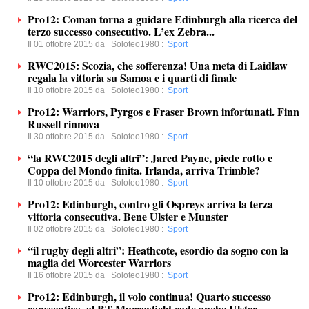
Pro12: Coman torna a guidare Edinburgh alla ricerca del
terzo successo consecutivo. L’ex Zebra...
Il 01 ottobre 2015 da
Soloteo1980
:
Sport
RWC2015: Scozia, che sofferenza! Una meta di Laidlaw
regala la vittoria su Samoa e i quarti di finale
Il 10 ottobre 2015 da
Soloteo1980
:
Sport
Pro12: Warriors, Pyrgos e Fraser Brown infortunati. Finn
Russell rinnova
Il 30 ottobre 2015 da
Soloteo1980
:
Sport
“la RWC2015 degli altri”: Jared Payne, piede rotto e
Coppa del Mondo finita. Irlanda, arriva Trimble?
Il 10 ottobre 2015 da
Soloteo1980
:
Sport
Pro12: Edinburgh, contro gli Ospreys arriva la terza
vittoria consecutiva. Bene Ulster e Munster
Il 02 ottobre 2015 da
Soloteo1980
:
Sport
“il rugby degli altri”: Heathcote, esordio da sogno con la
maglia dei Worcester Warriors
Il 16 ottobre 2015 da
Soloteo1980
:
Sport
Pro12: Edinburgh, il volo continua! Quarto successo
consecutivo, al BT Murrayfield cade anche Ulster