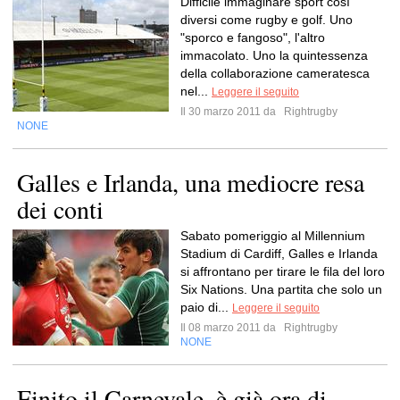
Difficile immaginare sport così
diversi come rugby e golf. Uno
"sporco e fangoso", l'altro
immacolato. Uno la quintessenza
della collaborazione cameratesca
nel...
Leggere il seguito
Il 30 marzo 2011 da
Rightrugby
NONE
Galles e Irlanda, una mediocre resa
dei conti
Sabato pomeriggio al Millennium
Stadium di Cardiff, Galles e Irlanda
si affrontano per tirare le fila del loro
Six Nations. Una partita che solo un
paio di...
Leggere il seguito
Il 08 marzo 2011 da
Rightrugby
NONE
Finito il Carnevale, è già ora di