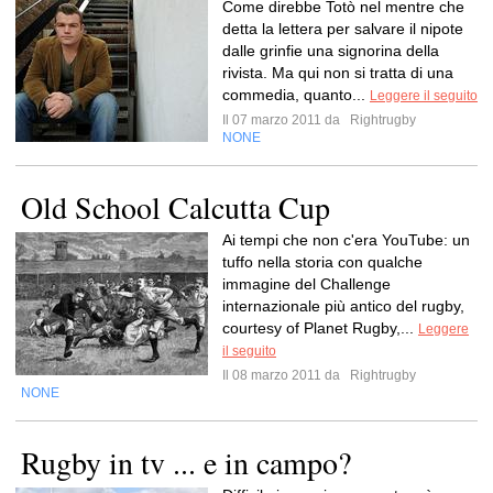
Come direbbe Totò nel mentre che
detta la lettera per salvare il nipote
dalle grinfie una signorina della
rivista. Ma qui non si tratta di una
commedia, quanto...
Leggere il seguito
Il 07 marzo 2011 da
Rightrugby
NONE
Old School Calcutta Cup
Ai tempi che non c'era YouTube: un
tuffo nella storia con qualche
immagine del Challenge
internazionale più antico del rugby,
courtesy of Planet Rugby,...
Leggere
il seguito
Il 08 marzo 2011 da
Rightrugby
NONE
Rugby in tv ... e in campo?