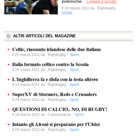
polemiche...
Leggere il seguito
Il 30 marzo 2011 da
Rightrugby
NONE
ALTRI ARTICOLI DEL MAGAZINE
Celtic, riassunto irlandese delle due italiane
Il 05 marzo 2011 da
Rightrugby
:
Sport
Italia formato celtico contro la Scozia
Il 16 marzo 2011 da
Rightrugby
:
Sport
L'Inghilterra fa e disfa con la testa altrove
Il 14 marzo 2011 da
Rightrugby
:
Sport
SuperXV di Stormers, Reds e Crusaders
Il 29 marzo 2011 da
Rightrugby
:
Sport
QUESTIONI DI CALCIO.. NO, DI RUGBY!
Il 16 marzo 2011 da
Calcisulcalcio
:
Sport
Intanto gli Aironi si preparano per l'Ulster
Il 03 marzo 2011 da
Rightrugby
:
Sport