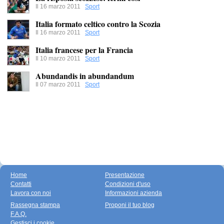
Il 16 marzo 2011
Sport
Italia formato celtico contro la Scozia
Il 16 marzo 2011
Sport
Italia francese per la Francia
Il 10 marzo 2011
Sport
Abundandis in abundandum
Il 07 marzo 2011
Sport
Home
Presentazione
Contatti
Condizioni d'uso
Lavora con noi
Informazioni azienda
Rassegna stampa
Proponi il tuo blog
F.A.Q.
Gestisci i cookie