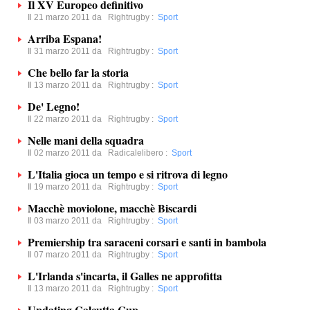
Il XV Europeo definitivo
Il 21 marzo 2011 da
Rightrugby
:
Sport
Arriba Espana!
Il 31 marzo 2011 da
Rightrugby
:
Sport
Che bello far la storia
Il 13 marzo 2011 da
Rightrugby
:
Sport
De' Legno!
Il 22 marzo 2011 da
Rightrugby
:
Sport
Nelle mani della squadra
Il 02 marzo 2011 da
Radicalelibero
:
Sport
L'Italia gioca un tempo e si ritrova di legno
Il 19 marzo 2011 da
Rightrugby
:
Sport
Macchè moviolone, macchè Biscardi
Il 03 marzo 2011 da
Rightrugby
:
Sport
Premiership tra saraceni corsari e santi in bambola
Il 07 marzo 2011 da
Rightrugby
:
Sport
L'Irlanda s'incarta, il Galles ne approfitta
Il 13 marzo 2011 da
Rightrugby
:
Sport
Updating Calcutta Cup