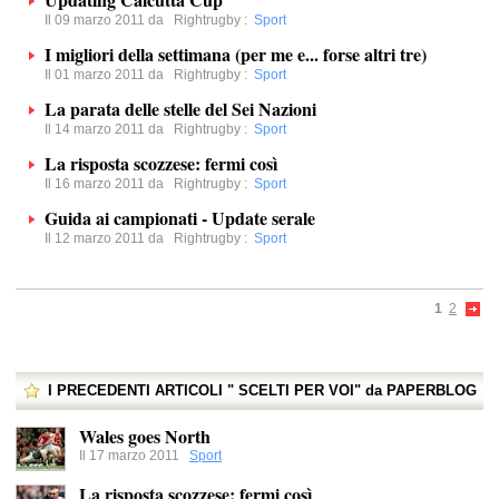
Il 09 marzo 2011 da
Rightrugby
:
Sport
I migliori della settimana (per me e... forse altri tre)
Il 01 marzo 2011 da
Rightrugby
:
Sport
La parata delle stelle del Sei Nazioni
Il 14 marzo 2011 da
Rightrugby
:
Sport
La risposta scozzese: fermi così
Il 16 marzo 2011 da
Rightrugby
:
Sport
Guida ai campionati - Update serale
Il 12 marzo 2011 da
Rightrugby
:
Sport
1
2
I PRECEDENTI ARTICOLI " SCELTI PER VOI" da PAPERBLOG
Wales goes North
Il 17 marzo 2011
Sport
La risposta scozzese: fermi così