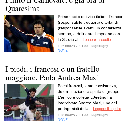
Quaresima
Prime uscite dei vice italiani Troncon
(responsabile trequarti) e Orlandi
(responsabile avanti) in conferenza
stampa, a delineare l'impegno con
la Scozia al...
Leggere il seguito
Il 15 marzo 2011 da
Rightrugby
NONE
I piedi, i francesi e un fratello
maggiore. Parla Andrea Masi
Pochi fronzoli, tanta consistenza,
determinazione e spirito di gruppo.
L'amico e collega L'Aretino ha
intervistato Andrea Masi, uno dei
protagonisti della...
Leggere il seguito
Il 18 marzo 2011 da
Rightrugby
NONE