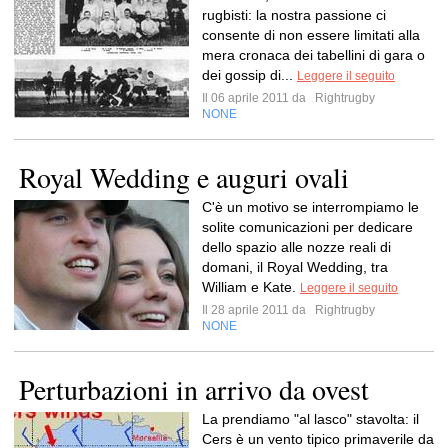
rugbisti: la nostra passione ci
consente di non essere limitati alla
mera cronaca dei tabellini di gara o
dei gossip di...
Leggere il seguito
Il 06 aprile 2011 da
Rightrugby
NONE
Royal Wedding e auguri ovali
C'è un motivo se interrompiamo le
solite comunicazioni per dedicare
dello spazio alle nozze reali di
domani, il Royal Wedding, tra
William e Kate.
Leggere il seguito
Il 28 aprile 2011 da
Rightrugby
NONE
Perturbazioni in arrivo da ovest
La prendiamo "al lasco" stavolta: il
Cers è un vento tipico primaverile da