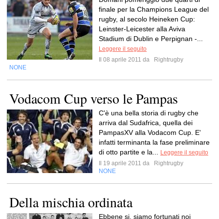
finale per la Champions League del
rugby, al secolo Heineken Cup:
Leinster-Leicester alla Aviva
Stadium di Dublin e Perpignan -...
Leggere il seguito
Il 08 aprile 2011 da
Rightrugby
NONE
Vodacom Cup verso le Pampas
C'è una bella storia di rugby che
arriva dal Sudafrica, quella dei
PampasXV alla Vodacom Cup. E'
infatti terminanta la fase preliminare
di otto partite e la...
Leggere il seguito
Il 19 aprile 2011 da
Rightrugby
NONE
Della mischia ordinata
Ebbene si, siamo fortunati noi