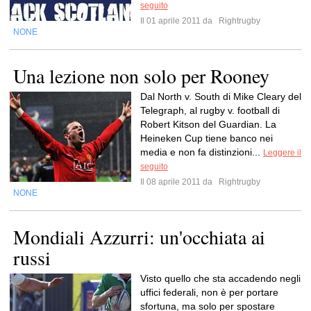
seguito
Il 01 aprile 2011 da
Rightrugby
NONE
Una lezione non solo per Rooney
Dal North v. South di Mike Cleary del
Telegraph, al rugby v. football di
Robert Kitson del Guardian. La
Heineken Cup tiene banco nei
media e non fa distinzioni...
Leggere il
seguito
Il 08 aprile 2011 da
Rightrugby
NONE
Mondiali Azzurri: un'occhiata ai
russi
Visto quello che sta accadendo negli
uffici federali, non è per portare
sfortuna, ma solo per spostare