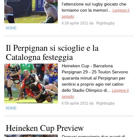
l'attenzione sul rugby giocato che
torniamo con la memori...
Leggere il
seguito
Il 28 aprile 2011 da
Rightrugby
NONE
Il Perpignan si scioglie e la
Catalogna festeggia
Heineken Cup - Barcelona
Perpignan 29 - 25 Toulon Servono
quaranta minuti al Perpignan per
sentirsi a proprio agio nel catino
dello Stadio Olimpico di...
Leggere il
seguito
Il 09 aprile 2011 da
Rightrugby
NONE
Heineken Cup Preview
Domani pomeriggio due quarti di