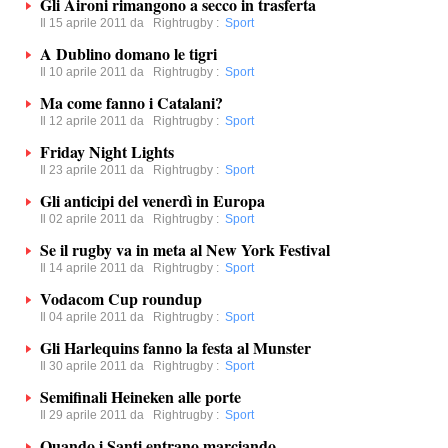
Gli Aironi rimangono a secco in trasferta
Il 15 aprile 2011 da
Rightrugby
:
Sport
A Dublino domano le tigri
Il 10 aprile 2011 da
Rightrugby
:
Sport
Ma come fanno i Catalani?
Il 12 aprile 2011 da
Rightrugby
:
Sport
Friday Night Lights
Il 23 aprile 2011 da
Rightrugby
:
Sport
Gli anticipi del venerdì in Europa
Il 02 aprile 2011 da
Rightrugby
:
Sport
Se il rugby va in meta al New York Festival
Il 14 aprile 2011 da
Rightrugby
:
Sport
Vodacom Cup roundup
Il 04 aprile 2011 da
Rightrugby
:
Sport
Gli Harlequins fanno la festa al Munster
Il 30 aprile 2011 da
Rightrugby
:
Sport
Semifinali Heineken alle porte
Il 29 aprile 2011 da
Rightrugby
:
Sport
Quando i Santi entrano marciando