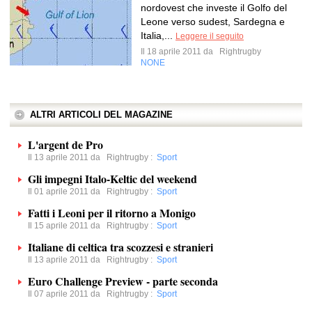
nordovest che investe il Golfo del
Leone verso sudest, Sardegna e
Italia,...
Leggere il seguito
Il 18 aprile 2011 da
Rightrugby
NONE
ALTRI ARTICOLI DEL MAGAZINE
L'argent de Pro
Il 13 aprile 2011 da
Rightrugby
:
Sport
Gli impegni Italo-Keltic del weekend
Il 01 aprile 2011 da
Rightrugby
:
Sport
Fatti i Leoni per il ritorno a Monigo
Il 15 aprile 2011 da
Rightrugby
:
Sport
Italiane di celtica tra scozzesi e stranieri
Il 13 aprile 2011 da
Rightrugby
:
Sport
Euro Challenge Preview - parte seconda
Il 07 aprile 2011 da
Rightrugby
:
Sport