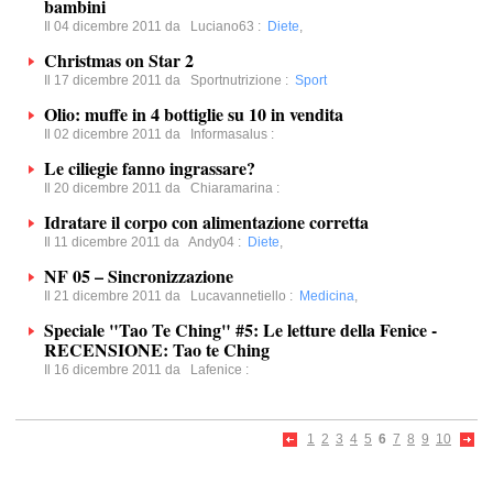
bambini
Il 04 dicembre 2011 da
Luciano63
:
Diete
,
Christmas on Star 2
Il 17 dicembre 2011 da
Sportnutrizione
:
Sport
Olio: muffe in 4 bottiglie su 10 in vendita
Il 02 dicembre 2011 da
Informasalus
:
Le ciliegie fanno ingrassare?
Il 20 dicembre 2011 da
Chiaramarina
:
Idratare il corpo con alimentazione corretta
Il 11 dicembre 2011 da
Andy04
:
Diete
,
NF 05 – Sincronizzazione
Il 21 dicembre 2011 da
Lucavannetiello
:
Medicina
,
Speciale "Tao Te Ching" #5: Le letture della Fenice -
RECENSIONE: Tao te Ching
Il 16 dicembre 2011 da
Lafenice
:
1
2
3
4
5
6
7
8
9
10