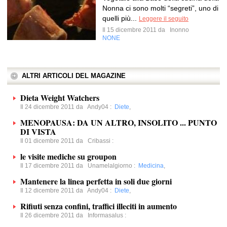
Nonna ci sono molti “segreti”, uno di
quelli più...
Leggere il seguito
Il 15 dicembre 2011 da
Inonno
NONE
ALTRI ARTICOLI DEL MAGAZINE
Dieta Weight Watchers
Il 24 dicembre 2011 da
Andy04
:
Diete
,
MENOPAUSA: DA UN ALTRO, INSOLITO ... PUNTO
DI VISTA
Il 01 dicembre 2011 da
Cribassi
:
le visite mediche su groupon
Il 17 dicembre 2011 da
Unamelalgiorno
:
Medicina
,
Mantenere la linea perfetta in soli due giorni
Il 12 dicembre 2011 da
Andy04
:
Diete
,
Rifiuti senza confini, traffici illeciti in aumento
Il 26 dicembre 2011 da
Informasalus
: