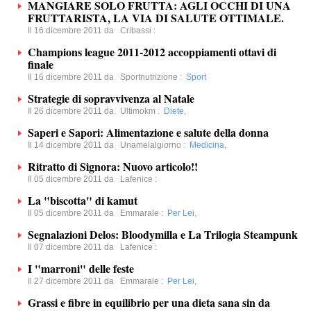
MANGIARE SOLO FRUTTA: AGLI OCCHI DI UNA
FRUTTARISTA, LA VIA DI SALUTE OTTIMALE.
Il 16 dicembre 2011 da
Cribassi
:
Champions league 2011-2012 accoppiamenti ottavi di
finale
Il 16 dicembre 2011 da
Sportnutrizione
:
Sport
Strategie di sopravvivenza al Natale
Il 26 dicembre 2011 da
Ultimokm
:
Diete
,
Saperi e Sapori: Alimentazione e salute della donna
Il 14 dicembre 2011 da
Unamelalgiorno
:
Medicina
,
Ritratto di Signora: Nuovo articolo!!
Il 05 dicembre 2011 da
Lafenice
:
La "biscotta" di kamut
Il 05 dicembre 2011 da
Emmarale
:
Per Lei
,
Segnalazioni Delos: Bloodymilla e La Trilogia Steampunk
Il 07 dicembre 2011 da
Lafenice
:
I "marroni" delle feste
Il 27 dicembre 2011 da
Emmarale
:
Per Lei
,
Grassi e fibre in equilibrio per una dieta sana sin da