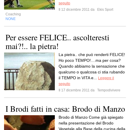
seguito
Il 12 dicembre 2011 da
Ekis Sport
Coaching
NONE
Per essere FELICE.. ascolteresti
mai?!.. la pietra!
La pietra.. che può renderti FELICE!
Ho poco TEMPO!....ma per cosa?
Quando abbiamo la sensazione che
qualcuno o qualcosa ci stia rubando
il TEMPO in VITA e...
Leggere il
seguito
Il 17 dicembre 2011 da
Tempodivivere
I Brodi fatti in casa: Brodo di Manzo
Brodo di Manzo Come già spiegato
nella presentazione del Brodo
Vegetale alla Base della cucina della