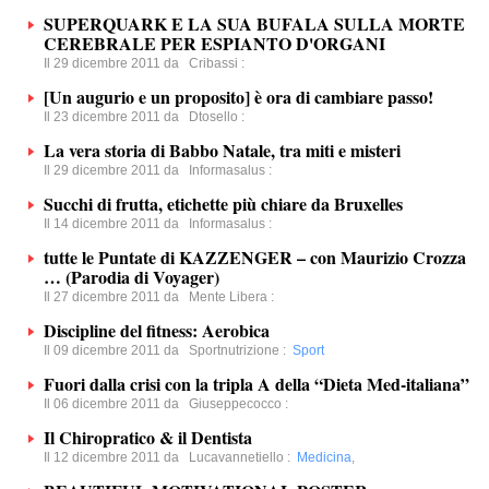
SUPERQUARK E LA SUA BUFALA SULLA MORTE
CEREBRALE PER ESPIANTO D'ORGANI
Il 29 dicembre 2011 da
Cribassi
:
[Un augurio e un proposito] è ora di cambiare passo!
Il 23 dicembre 2011 da
Dtosello
:
La vera storia di Babbo Natale, tra miti e misteri
Il 29 dicembre 2011 da
Informasalus
:
Succhi di frutta, etichette più chiare da Bruxelles
Il 14 dicembre 2011 da
Informasalus
:
tutte le Puntate di KAZZENGER – con Maurizio Crozza
… (Parodia di Voyager)
Il 27 dicembre 2011 da
Mente Libera
:
Discipline del fitness: Aerobica
Il 09 dicembre 2011 da
Sportnutrizione
:
Sport
Fuori dalla crisi con la tripla A della “Dieta Med-italiana”
Il 06 dicembre 2011 da
Giuseppecocco
:
Il Chiropratico & il Dentista
Il 12 dicembre 2011 da
Lucavannetiello
:
Medicina
,