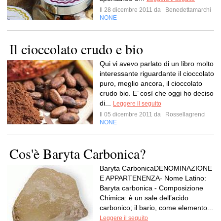
Il 28 dicembre 2011 da
Benedettamarchi
NONE
Il cioccolato crudo e bio
Qui vi avevo parlato di un libro molto
interessante riguardante il cioccolato
puro, meglio ancora, il cioccolato
crudo bio. E’ così che oggi ho deciso
di...
Leggere il seguito
Il 05 dicembre 2011 da
Rossellagrenci
NONE
Cos'è Baryta Carbonica?
Baryta CarbonicaDENOMINAZIONE
E APPARTENENZA- Nome Latino:
Baryta carbonica - Composizione
Chimica: è un sale dell’acido
carbonico; il bario, come elemento...
Leggere il seguito