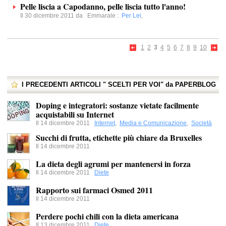
Pelle liscia a Capodanno, pelle liscia tutto l'anno!
Il 30 dicembre 2011 da
Emmarale
:
Per Lei
,
1
2
3
4
5
6
7
8
9
10
I PRECEDENTI ARTICOLI " SCELTI PER VOI" da PAPERBLOG
Doping e integratori: sostanze vietate facilmente
acquistabili su Internet
Il 14 dicembre 2011
Internet
,
Media e Comunicazione
,
Società
Succhi di frutta, etichette più chiare da Bruxelles
Il 14 dicembre 2011
La dieta degli agrumi per mantenersi in forza
Il 14 dicembre 2011
Diete
Rapporto sui farmaci Osmed 2011
Il 14 dicembre 2011
Perdere pochi chili con la dieta americana
Il 13 dicembre 2011
Diete