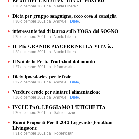
BEAUTIFUL MOTIVATIONAL POSTER
Il 28 dicembre 2011 da
Mente Libera
:
Dieta per gruppo sanguigno, ecco cosa si consiglia
Il 30 dicembre 2011 da
Andy04
:
Diete
,
interessante tesi di laurea sullo YOGA del SOGNO
Il 25 dicembre 2011 da
Mente Libera
:
IL PIù GRANDE PIACERE NELLA VITA è…
Il 28 dicembre 2011 da
Mente Libera
:
Il Natale in Perù. Tradizioni dal mondo
Il 27 dicembre 2011 da
Informasalus
:
Dieta ipocalorica per le feste
Il 22 dicembre 2011 da
Andy04
:
Diete
,
Verdure crude per aiutare l'alimentazione
Il 20 dicembre 2011 da
Andy04
:
Diete
,
INCI E PAO, LEGGIAMO L’ETICHETTA
Il 20 dicembre 2011 da
Salutegrazie
:
Buoni Propositi Per Il 2012 Leggendo Jonathan
Livingstone
Il 31 dicembre 2011 da
Robertosan
: