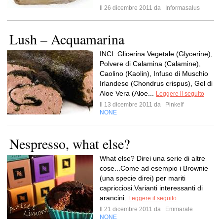
Il 26 dicembre 2011 da
Informasalus
Lush – Acquamarina
INCI: Glicerina Vegetale (Glycerine),
Polvere di Calamina (Calamine),
Caolino (Kaolin), Infuso di Muschio
Irlandese (Chondrus crispus), Gel di
Aloe Vera (Aloe...
Leggere il seguito
Il 13 dicembre 2011 da
Pinkelf
NONE
Nespresso, what else?
What else? Direi una serie di altre
cose...Come ad esempio i Brownie
(una specie direi) per mariti
capricciosi.Varianti interessanti di
arancini.
Leggere il seguito
Il 21 dicembre 2011 da
Emmarale
NONE