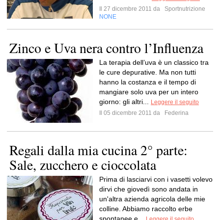
Il 27 dicembre 2011 da
Sportnutrizione
NONE
Zinco e Uva nera contro l’Influenza
La terapia dell’uva è un classico tra
le cure depurative. Ma non tutti
hanno la costanza e il tempo di
mangiare solo uva per un intero
giorno: gli altri...
Leggere il seguito
Il 05 dicembre 2011 da
Federina
Regali dalla mia cucina 2° parte:
Sale, zucchero e cioccolata
Prima di lasciarvi con i vasetti volevo
dirvi che giovedì sono andata in
un'altra azienda agricola delle mie
colline. Abbiamo raccolto erbe
spontanee e...
Leggere il seguito