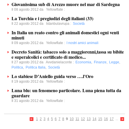
Giovanissima sub di Arezzo muore nel mar di Sardegna
Il 08 agosto 2012 da
Yellowflate
:
La Turchia e i pregiudizi degli italiani (33)
Il 22 agosto 2012 da
Istanbulavrupa
:
Società
In Italia un reato contro gli animali domestici ogni venti
minuti
Il 09 agosto 2012 da
Yellowflate
:
I nostri amici animali
Decreto Sanità: tabacco solo a maggiorenni,tassa su bibite
e superalcolici e certificato di medico...
Il 27 agosto 2012 da
Avvdanielaconte
:
Economia
,
Finanze
,
Legge
,
Politica
,
Politica Italia
,
Società
Lo stabiese D’Aniello guida verso ….l’Oro
Il 19 agosto 2012 da
Yellowflate
:
Luna blu: un fenomeno particolare. Luna piena tutta da
guardare
Il 31 agosto 2012 da
Yellowflate
:
1
2
3
4
5
6
7
8
9
10
11
12
13
14
15
16
17
...