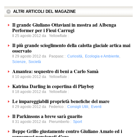
ALTRI ARTICOLI DEL MAGAZINE
Il grande Giuliano Ottaviani in mostra ad Albenga
Performer per i Fieui Carrugi
Il 25 agosto 2012 da
Yellowflate
:
Il più grande scioglimento della calotta glaciale artica mai
osservato
Il 29 agosto 2012 da
Paopasc
:
Curiosità
,
Ecologia e Ambiente
,
Scienze
,
Società
Amantea: sequestro di beni a Carlo Samà
Il 10 agosto 2012 da
Yellowflate
:
Katrina Darling in copertina di Playboy
Il 18 agosto 2012 da
Yellowflate
:
Le impareggiabili proprietà benefiche del mare
Il 29 agosto 2012 da
Federico
:
Consigli Utili
,
Eventi
Il Parkinsons a breve sarà guarito
Il 31 agosto 2012 da
Pierumberto
:
Sport
Beppe Grillo giustamente contro Giuliano Amato ed i
vergognosi pensionati d’oro