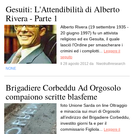
Gesuiti: L'Attendibilità di Alberto
Rivera - Parte 1
Alberto Rivera (19 settembre 1935 -
20 giugno 1997) fu un attivista
religioso ed ex Gesuita, il quale
lasciò l'Ordine per smascherare i
crimini ed i complotti...
Leggere il
seguito
Il 28 agosto 2012 da
Nwotruthresearch
NONE
Brigadiere Corbeddu Ad Orgosolo
compaiono scritte blasfeme
foto Unione Sarda on line Oltraggio
e minaccia sui muri di Orgosolo
all’indirizzo del Brigadiere Corbeddu,
investito giorni fa e per il
commissario Figliola...
Leggere il