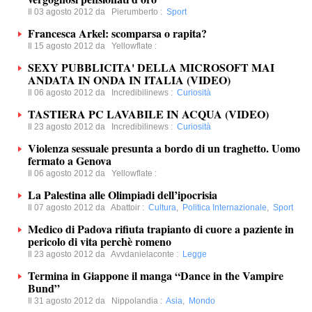
Il 03 agosto 2012 da
Pierumberto
:
Sport
Francesca Arkel: scomparsa o rapita?
Il 15 agosto 2012 da
Yellowflate
:
SEXY PUBBLICITA' DELLA MICROSOFT MAI
ANDATA IN ONDA IN ITALIA (VIDEO)
Il 06 agosto 2012 da
Incredibilinews
:
Curiosità
TASTIERA PC LAVABILE IN ACQUA (VIDEO)
Il 23 agosto 2012 da
Incredibilinews
:
Curiosità
Violenza sessuale presunta a bordo di un traghetto. Uomo
fermato a Genova
Il 06 agosto 2012 da
Yellowflate
:
La Palestina alle Olimpiadi dell’ipocrisia
Il 07 agosto 2012 da
Abattoir
:
Cultura
,
Politica Internazionale
,
Sport
Medico di Padova rifiuta trapianto di cuore a paziente in
pericolo di vita perchè romeno
Il 23 agosto 2012 da
Avvdanielaconte
:
Legge
Termina in Giappone il manga “Dance in the Vampire
Bund”
Il 31 agosto 2012 da
Nippolandia
:
Asia
,
Mondo