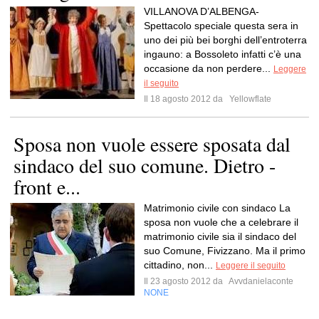
VILLANOVA D’ALBENGA-
Spettacolo speciale questa sera in
uno dei più bei borghi dell’entroterra
ingauno: a Bossoleto infatti c’è una
occasione da non perdere...
Leggere
il seguito
Il 18 agosto 2012 da
Yellowflate
Sposa non vuole essere sposata dal
sindaco del suo comune. Dietro -
front e...
Matrimonio civile con sindaco La
sposa non vuole che a celebrare il
matrimonio civile sia il sindaco del
suo Comune, Fivizzano. Ma il primo
cittadino, non...
Leggere il seguito
Il 23 agosto 2012 da
Avvdanielaconte
NONE