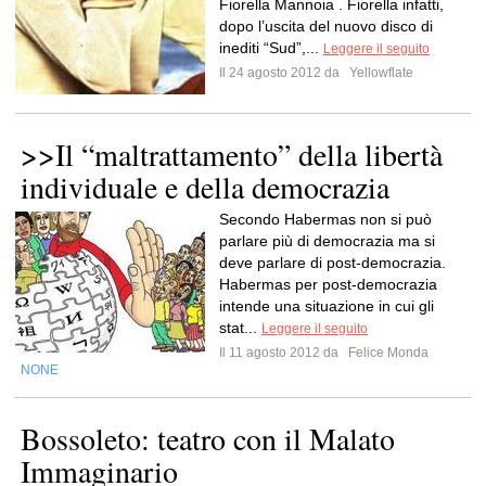
Fiorella Mannoia . Fiorella infatti,
dopo l’uscita del nuovo disco di
inediti “Sud”,...
Leggere il seguito
Il 24 agosto 2012 da
Yellowflate
>>Il “maltrattamento” della libertà
individuale e della democrazia
Secondo Habermas non si può
parlare più di democrazia ma si
deve parlare di post-democrazia.
Habermas per post-democrazia
intende una situazione in cui gli
stat...
Leggere il seguito
Il 11 agosto 2012 da
Felice Monda
NONE
Bossoleto: teatro con il Malato
Immaginario