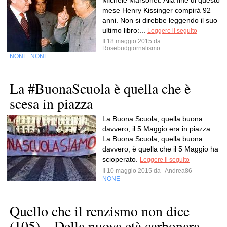
Michele Marsonet. Alla fine di questo
mese Henry Kissinger compirà 92
anni. Non si direbbe leggendo il suo
ultimo libro:...
Leggere il seguito
Il 18 maggio 2015 da
Rosebudgiornalismo
NONE
NONE
,
La #BuonaScuola è quella che è
scesa in piazza
La Buona Scuola, quella buona
davvero, il 5 Maggio era in piazza.
La Buona Scuola, quella buona
davvero, è quella che il 5 Maggio ha
scioperato.
Leggere il seguito
Il 10 maggio 2015 da
Andrea86
NONE
Quello che il renzismo non dice
(105) – Della nuova età carbonara