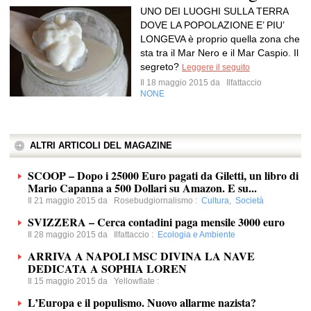
UNO DEI LUOGHI SULLA TERRA
DOVE LA POPOLAZIONE E’ PIU’
LONGEVA è proprio quella zona che
sta tra il Mar Nero e il Mar Caspio. Il
segreto?
Leggere il seguito
Il 18 maggio 2015 da
Ilfattaccio
NONE
ALTRI ARTICOLI DEL MAGAZINE
SCOOP – Dopo i 25000 Euro pagati da Giletti, un libro di
Mario Capanna a 500 Dollari su Amazon. E su...
Il 21 maggio 2015 da
Rosebudgiornalismo
:
Cultura
,
Società
SVIZZERA – Cerca contadini paga mensile 3000 euro
Il 28 maggio 2015 da
Ilfattaccio
:
Ecologia e Ambiente
ARRIVA A NAPOLI MSC DIVINA LA NAVE
DEDICATA A SOPHIA LOREN
Il 15 maggio 2015 da
Yellowflate
:
L’Europa e il populismo. Nuovo allarme nazista?