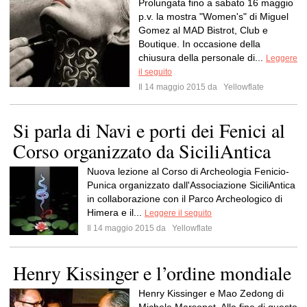
Prolungata fino a sabato 16 maggio
p.v. la mostra "Women's" di Miguel
Gomez al MAD Bistrot, Club e
Boutique. In occasione della
chiusura della personale di...
Leggere
il seguito
Il 14 maggio 2015 da
Yellowflate
Si parla di Navi e porti dei Fenici al
Corso organizzato da SiciliAntica
Nuova lezione al Corso di Archeologia Fenicio-
Punica organizzato dall'Associazione SiciliAntica
in collaborazione con il Parco Archeologico di
Himera e il...
Leggere il seguito
Il 14 maggio 2015 da
Yellowflate
Henry Kissinger e l’ordine mondiale
Henry Kissinger e Mao Zedong di