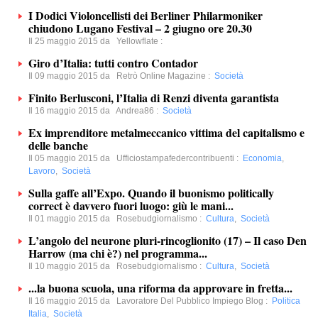
I Dodici Violoncellisti dei Berliner Philarmoniker
chiudono Lugano Festival – 2 giugno ore 20.30
Il 25 maggio 2015 da
Yellowflate
:
Giro d’Italia: tutti contro Contador
Il 09 maggio 2015 da
Retrò Online Magazine
:
Società
Finito Berlusconi, l’Italia di Renzi diventa garantista
Il 16 maggio 2015 da
Andrea86
:
Società
Ex imprenditore metalmeccanico vittima del capitalismo e
delle banche
Il 05 maggio 2015 da
Ufficiostampafedercontribuenti
:
Economia
,
Lavoro
,
Società
Sulla gaffe all’Expo. Quando il buonismo politically
correct è davvero fuori luogo: giù le mani...
Il 01 maggio 2015 da
Rosebudgiornalismo
:
Cultura
,
Società
L’angolo del neurone pluri-rincoglionito (17) – Il caso Den
Harrow (ma chi è?) nel programma...
Il 10 maggio 2015 da
Rosebudgiornalismo
:
Cultura
,
Società
...la buona scuola, una riforma da approvare in fretta...
Il 16 maggio 2015 da
Lavoratore Del Pubblico Impiego Blog
:
Politica
Italia
,
Società