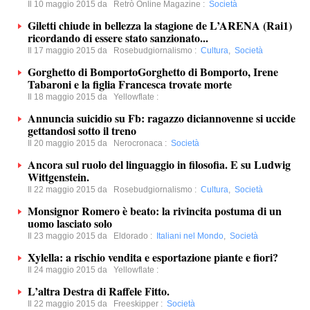
Il 10 maggio 2015 da
Retrò Online Magazine
:
Società
Giletti chiude in bellezza la stagione de L’ARENA (Rai1)
ricordando di essere stato sanzionato...
Il 17 maggio 2015 da
Rosebudgiornalismo
:
Cultura
,
Società
Gorghetto di BomportoGorghetto di Bomporto, Irene
Tabaroni e la figlia Francesca trovate morte
Il 18 maggio 2015 da
Yellowflate
:
Annuncia suicidio su Fb: ragazzo diciannovenne si uccide
gettandosi sotto il treno
Il 20 maggio 2015 da
Nerocronaca
:
Società
Ancora sul ruolo del linguaggio in filosofia. E su Ludwig
Wittgenstein.
Il 22 maggio 2015 da
Rosebudgiornalismo
:
Cultura
,
Società
Monsignor Romero è beato: la rivincita postuma di un
uomo lasciato solo
Il 23 maggio 2015 da
Eldorado
:
Italiani nel Mondo
,
Società
Xylella: a rischio vendita e esportazione piante e fiori?
Il 24 maggio 2015 da
Yellowflate
:
L’altra Destra di Raffele Fitto.
Il 22 maggio 2015 da
Freeskipper
:
Società