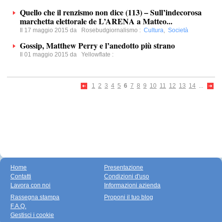
Quello che il renzismo non dice (113) – Sull’indecorosa
marchetta elettorale de L’ARENA a Matteo...
Il 17 maggio 2015 da
Rosebudgiornalismo
:
Cultura
,
Società
Gossip, Matthew Perry e l’anedotto più strano
Il 01 maggio 2015 da
Yellowflate
:
1
2
3
4
5
6
7
8
9
10
11
12
13
14
...
Home
Presentazione
Contatti
Condizioni d'uso
Lavora con noi
Informazioni azienda
Rassegna stampa
Proponi il tuo blog
F.A.Q.
Gestisci i cookie