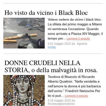
Ho visto da vicino i Black Bloc
Volevo vedere da vicino i black bloc.
La sfilata del primo maggio a Milano
mi sembrava l’occasione. Quando
sono arrivato a Piazza XIV Maggio, il
tempo per...
Leggere il seguito
Il 01 maggio 2015 da
Agoerre
NONE
DONNE CRUDELI NELLA
STORIA, o della malvagità in rosa.
Teodora di Bisanzio di Riccardo
Alberto Quattrini. “Nella vendetta e
nell’amore la donna è più barbarica
dell’uomo.” Friedrich Nietzsche Per
lei si può...
Leggere il seguito
Il 19 maggio 2015 da
Rosebudgiornalismo