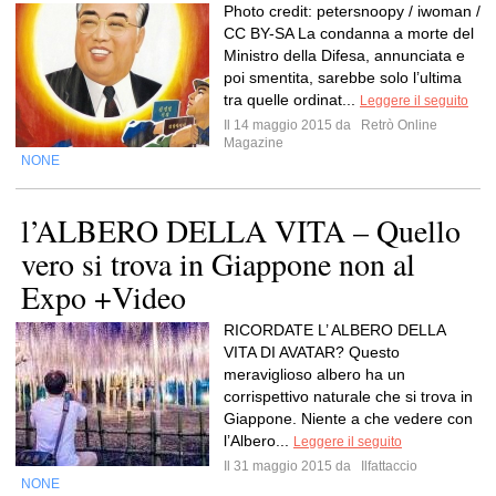
Photo credit: petersnoopy / iwoman /
CC BY-SA La condanna a morte del
Ministro della Difesa, annunciata e
poi smentita, sarebbe solo l’ultima
tra quelle ordinat...
Leggere il seguito
Il 14 maggio 2015 da
Retrò Online
Magazine
NONE
l’ALBERO DELLA VITA – Quello
vero si trova in Giappone non al
Expo +Video
RICORDATE L’ ALBERO DELLA
VITA DI AVATAR? Questo
meraviglioso albero ha un
corrispettivo naturale che si trova in
Giappone. Niente a che vedere con
l’Albero...
Leggere il seguito
Il 31 maggio 2015 da
Ilfattaccio
NONE