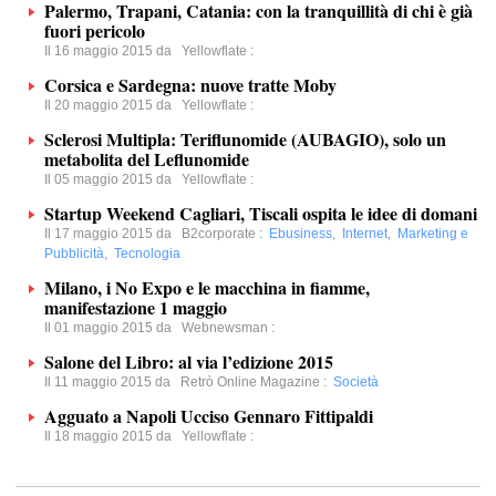
Palermo, Trapani, Catania: con la tranquillità di chi è già
fuori pericolo
Il 16 maggio 2015 da
Yellowflate
:
Corsica e Sardegna: nuove tratte Moby
Il 20 maggio 2015 da
Yellowflate
:
Sclerosi Multipla: Teriflunomide (AUBAGIO), solo un
metabolita del Leflunomide
Il 05 maggio 2015 da
Yellowflate
:
Startup Weekend Cagliari, Tiscali ospita le idee di domani
Il 17 maggio 2015 da
B2corporate
:
Ebusiness
,
Internet
,
Marketing e
Pubblicità
,
Tecnologia
Milano, i No Expo e le macchina in fiamme,
manifestazione 1 maggio
Il 01 maggio 2015 da
Webnewsman
:
Salone del Libro: al via l’edizione 2015
Il 11 maggio 2015 da
Retrò Online Magazine
:
Società
Agguato a Napoli Ucciso Gennaro Fittipaldi
Il 18 maggio 2015 da
Yellowflate
: