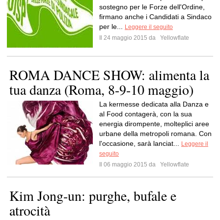
sostegno per le Forze dell'Ordine,
firmano anche i Candidati a Sindaco
per le...
Leggere il seguito
Il 24 maggio 2015 da
Yellowflate
ROMA DANCE SHOW: alimenta la
tua danza (Roma, 8-9-10 maggio)
La kermesse dedicata alla Danza e
al Food contagerà, con la sua
energia dirompente, molteplici aree
urbane della metropoli romana. Con
l'occasione, sarà lanciat...
Leggere il
seguito
Il 06 maggio 2015 da
Yellowflate
Kim Jong-un: purghe, bufale e
atrocità