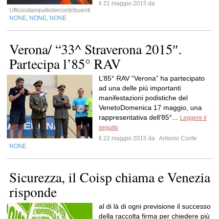
Il 21 maggio 2015 da
Ufficiostampafedercontribuenti
NONE
NONE
NONE
,
,
Verona/ “33^ Straverona 2015″.
Partecipa l’85° RAV
L’85° RAV “Verona” ha partecipato
ad una delle più importanti
manifestazioni podistiche del
VenetoDomenica 17 maggio, una
rappresentativa dell’85°...
Leggere il
seguito
Il 22 maggio 2015 da
Antonio Conte
NONE
Sicurezza, il Coisp chiama e Venezia
risponde
al di là di ogni previsione il successo
della raccolta firma per chiedere più