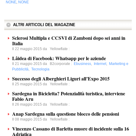
NONE
NONE
,
ALTRI ARTICOLI DEL MAGAZINE
Sclerosi Multipla e CCSVI di Zamboni dopo sei anni in
Italia
Il 22 maggio 2015 da
Yellowflate
:
Lâidea di Facebook: Whatsapp per le aziende
Il 21 maggio 2015 da
B2corporate
:
Ebusiness
,
Internet
,
Marketing e
Pubblicità
,
Tecnologia
Successo degli Alberghieri Liguri all’Expo 2015
Il 25 maggio 2015 da
Yellowflate
:
Sardegna in Bicicletta? Potenzialità turistica, interviene
Fabio Aru
Il 26 maggio 2015 da
Yellowflate
:
Anap Sardegna sulla questione blocco delle pensioni
Il 08 maggio 2015 da
Yellowflate
:
Vincenzo Cassano di Barletta muore di incidente sulla 16
Adriatica