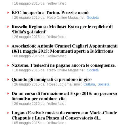
Il 16 maggio 2015 da
Yellowflate
:
KFC ha aperto a Torino. Prezzi e menù
Il 26 maggio 2015 da
Retrò Online Magazine
:
Società
Rossella Regina su Mediaset Extra per le repliche di
‘Italia’s got talent’
Il 26 maggio 2015 da
Yellowflate
:
Associazione Antonio Gramsci Cagliari Appuntamenti
10/11 maggio 2015: Monumenti aperti a Is Mirrionis
Il 08 maggio 2015 da
Yellowflate
:
Nazismo. I tedeschi ne pagano ancora le conseguenze.
Il 10 maggio 2015 da
Retrò Online Magazine
:
Società
Quando gli immigrati ci prendono in giro
Il 26 maggio 2015 da
Rosebudgiornalismo
:
Cultura
,
Società
Da un corso di formazione ad Expo 2015: un percorso
formativo per cambiare vita
Il 26 maggio 2015 da
Yellowflate
:
Lugano Festival: musica da camera con Marie-Claude
Chappuis e Luca Pianca al Conservatorio di...
Il 05 maggio 2015 da
Yellowflate
: