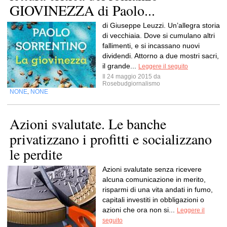
GIOVINEZZA di Paolo...
di Giuseppe Leuzzi. Un’allegra storia
di vecchiaia. Dove si cumulano altri
fallimenti, e si incassano nuovi
dividendi. Attorno a due mostri sacri,
il grande...
Leggere il seguito
Il 24 maggio 2015 da
Rosebudgiornalismo
NONE
NONE
,
Azioni svalutate. Le banche
privatizzano i profitti e socializzano
le perdite
Azioni svalutate senza ricevere
alcuna comunicazione in merito,
risparmi di una vita andati in fumo,
capitali investiti in obbligazioni o
azioni che ora non si...
Leggere il
seguito