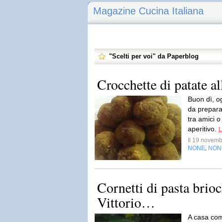
Magazine Cucina Italiana
"Scelti per voi" da Paperblog
Crocchette di patate a
Buon dì, og
da prepara
tra amici 
aperitivo.
L
Il 19 novem
NONE
NON
,
Cornetti di pasta brio
Vittorio…
A casa com