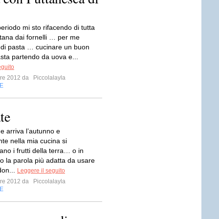
eriodo mi sto rifacendo di tutta
ntana dai fornelli … per me
e di pasta … cucinare un buon
asta partendo da uova e...
eguito
mbre 2012 da
Piccolalayla
E
te
e arriva l’autunno e
e nella mia cucina si
ano i frutti della terra… o in
o la parola più adatta da usare
don...
Leggere il seguito
mbre 2012 da
Piccolalayla
E