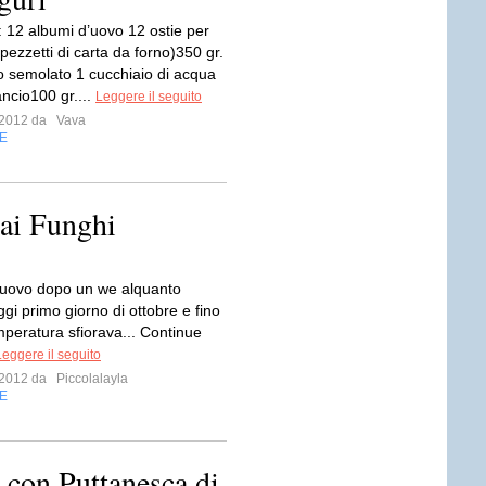
: 12 albumi d’uovo 12 ostie per
 pezzetti di carta da forno)350 gr.
o semolato 1 cucchiaio di acqua
rancio100 gr....
Leggere il seguito
e 2012 da
Vava
E
 ai Funghi
nuovo dopo un we alquanto
gi primo giorno di ottobre e fino
emperatura sfiorava... Continue
Leggere il seguito
e 2012 da
Piccolalayla
E
a con Puttanesca di