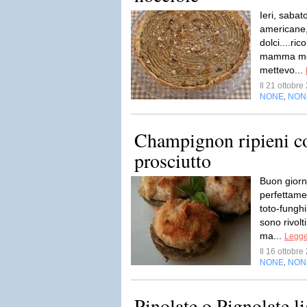
Ieri, sabat
americane,
dolci....ri
mamma me
mettevo...
Il 21 ottobr
NONE
NON
,
Champignon ripieni c
prosciutto
Buon giorn
perfettame
toto-funghi
sono rivolt
ma...
Legger
Il 16 ottobr
NONE
NON
,
Pinolate o Pignolate li