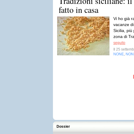
Tradizioni siciliane: i
fatto in casa
Vi ho già r
vacanze di
Sicilia, pi
zona di Tr
seguito
Il 25 sette
NONE
NON
,
Dossier