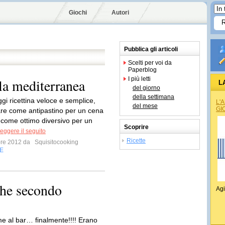
Giochi
Autori
Pubblica gli articoli
Scelti per voi da
Paperblog
I più letti
lla mediterranea
L
del giorno
della settimana
gi ricettina veloce e semplice,
L'
del mese
GI
re come antipastino per un cena
o come ottimo diversivo per un
Scoprire
eggere il seguito
Ricette
bre 2012 da
Squisitocooking
E
che secondo
Agi
e al bar… finalmente!!!! Erano