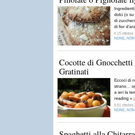
Ingredienti
dolci (o su
di zuccher
di fior d’a
Il 15 ottobr
NONE
NON
,
Cocotte di Gnocchetti
Gratinati
Eccoci di 
strano… og
a ieri la t
reading »
Il 01 ottobr
NONE
NON
,
Spaghetti alla Chitarr