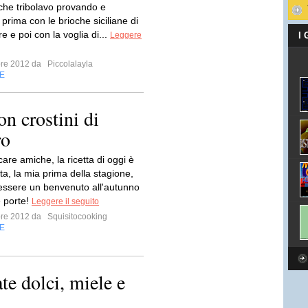
che tribolavo provando e
prima con le brioche siciliane di
 e poi con la voglia di...
Leggere
I
bre 2012 da
Piccolalayla
E
on crostini di
ro
are amiche, la ricetta di oggi è
ta, la mia prima della stagione,
essere un benvenuto all'autunno
e porte!
Leggere il seguito
bre 2012 da
Squisitocooking
E
ate dolci, miele e