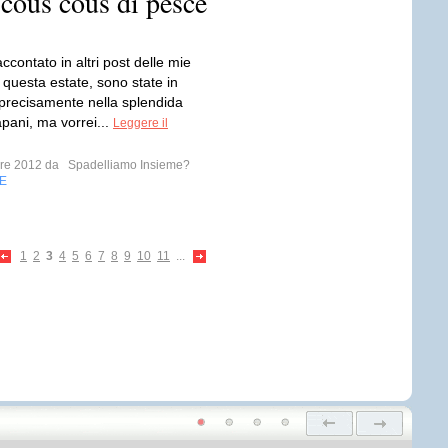
l cous cous di pesce
accontato in altri post delle mie
 questa estate, sono state in
ù precisamente nella splendida
apani, ma vorrei...
Leggere il
mbre 2012 da
Spadelliamo Insieme?
E
1
2
3
4
5
6
7
8
9
10
11
...