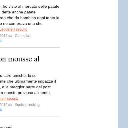
o, ho visto al mercato delle patate
 dette anche patate
cordo che da bambina ogni tanto la
 ne comprava una che
Leggere il seguito
e 2012 da
Cannella1
E
on mousse al
o care amiche, lo so
nte che ultimamente impazza il
, e la maggior parte dei post
i a questo prezioso alimento,
e il seguito
e 2012 da
Squisitocooking
E
guri