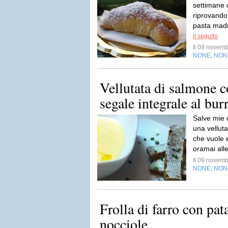
settimane 
riprovando 
pasta madre
il seguito
Il 09 novem
NONE
NON
,
Vellutata di salmone c
segale integrale al bur
Salve mie c
una velluta
che vuole 
oramai all
Il 09 novem
NONE
NON
,
Frolla di farro con pat
nocciole