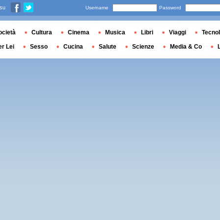
 su
Username
Password
ocietà
Cultura
Cinema
Musica
Libri
Viaggi
Tecnol
er Lei
Sesso
Cucina
Salute
Scienze
Media & Co