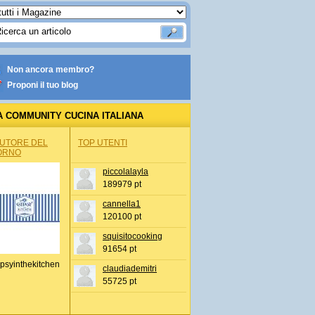
Non ancora membro?
Proponi il tuo blog
A COMMUNITY CUCINA ITALIANA
AUTORE DEL
TOP UTENTI
ORNO
piccolalayla
189979 pt
cannella1
120100 pt
squisitocooking
91654 pt
psyinthekitchen
claudiademitri
55725 pt