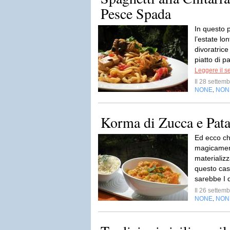
Pesce Spada
In questo p
l’estate lo
divoratric
piatto di p
Leggere il s
Il 28 sette
NONE
NON
,
Korma di Zucca e Pata
Ed ecco ch
magicament
materializz
questo cas
sarebbe I 
Il 26 sette
NONE
NON
,