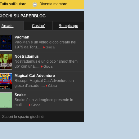
Tutto sull'autore
Diventa membro
 GIOCHI SU PAPERBLOG
Arcade
Casino'
Rompicapo
Pacman
Pac-Man é un video gioco creato nel
1979 da Toru......
Gioca
Nostradamus
Nostradamus è un gioco " shoot them
up" con una......
Gioca
Magical Cat Adventure
Riscopri Magical Cat Adventure, un
gioco d'arcade......
Gioca
Snake
Snake è un videogioco presente in
molti......
Gioca
Scopri lo spazio giochi di