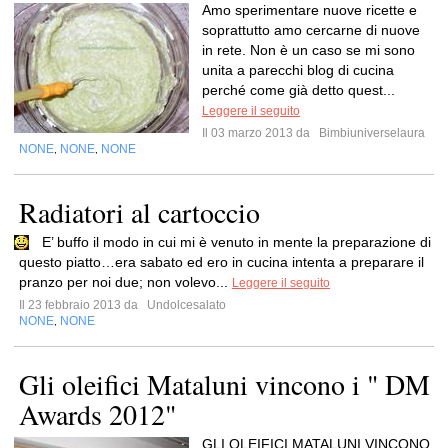
Amo sperimentare nuove ricette e
soprattutto amo cercarne di nuove
in rete. Non è un caso se mi sono
unita a parecchi blog di cucina
perché come già detto quest...
Leggere il seguito
Il 03 marzo 2013 da
Bimbiuniverselaura
NONE
NONE
NONE
,
,
Radiatori al cartoccio
E’ buffo il modo in cui mi è venuto in mente la preparazione di
questo piatto…era sabato ed ero in cucina intenta a preparare il
pranzo per noi due; non volevo...
Leggere il seguito
Il 23 febbraio 2013 da
Undolcesalato
NONE
NONE
,
Gli oleifici Mataluni vincono i " DM
Awards 2012"
GLI OLEIFICI MATALUNI VINCONO