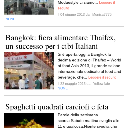
Modaestyle ci siamo...
Leggere il
seguito
Il 04 giugno 2013 da
Monica7775
NONE
Bangkok: fiera alimentare Thaifex,
un successo per i cibi Italiani
Si è aperta oggi a Bangkok la
decima edizione di Thaifex – World
of food Asia 2013, il grande salone
internazionale dedicato al food and
beverage, che...
Leggere il seguito
Il 22 maggio 2013 da
Yellowflate
NONE
Spaghetti quadrati carciofi e feta
Parole della settimana
scorsa.Sabato mattina sveglia alle
11 e qualcosa.Niente sveglia che