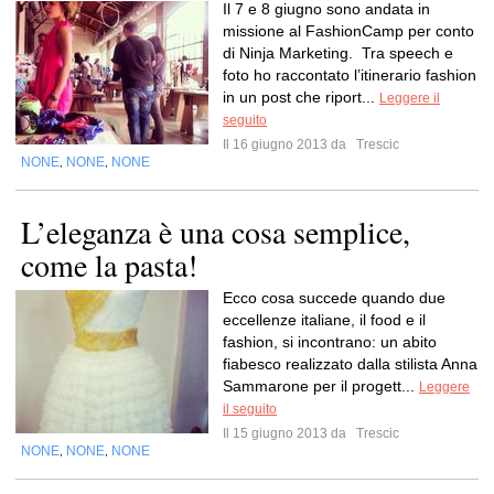
Il 7 e 8 giugno sono andata in
missione al FashionCamp per conto
di Ninja Marketing. Tra speech e
foto ho raccontato l’itinerario fashion
in un post che riport...
Leggere il
seguito
Il 16 giugno 2013 da
Trescic
NONE
NONE
NONE
,
,
L’eleganza è una cosa semplice,
come la pasta!
Ecco cosa succede quando due
eccellenze italiane, il food e il
fashion, si incontrano: un abito
fiabesco realizzato dalla stilista Anna
Sammarone per il progett...
Leggere
il seguito
Il 15 giugno 2013 da
Trescic
NONE
NONE
NONE
,
,