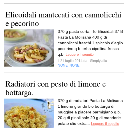
Elicoidali mantecati con cannolicchi
e pecorino
370 g pasta corta - Io Elicoidali 37 B
Pasta La Molisana 400 g di
cannolicchi freschi 1 spicchio d'aglio
pecorino q.b. erba cipollina fresca
q.b.
Leggere il seguito
Il 21 luglio 2014 da
Simplylalla
NONE
NONE
,
Radiatori con pesto di limone e
bottarga.
370 g di radiatori Pasta La Molisana
1 limone grande bio bottarga di
muggine a piacere parmigiano q.b.
20 g di pinoli sale 20 g di mandorle
pelate olio extra...
Leggere il seguito