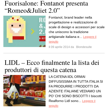
Fuorisalone: Fontanot presenta
“Romeo&Juliet 2.0”
Fontanot, brand leader nella
progettazione e realizzazione di
scale di design e accessori per scale
che uniscono la tradizione
artigianale italiana e...
Leggere il
seguito
Il 09 aprile 2014 da
Blondesuite
LIDL – Ecco finalmente la lista dei
produttori di questa catena
LA CATENA lIDL ORMAI
DIFFUSISSIMA IN TUTTA ITALIA SI
FA PRODURRE I PRODOTTI DA
AZIENTE ITALIANE VEDIAMO UN
PO’ CHI SONO BISCOTTI I biscotti
Realforno Lidl sono...
Leggere il
seguito