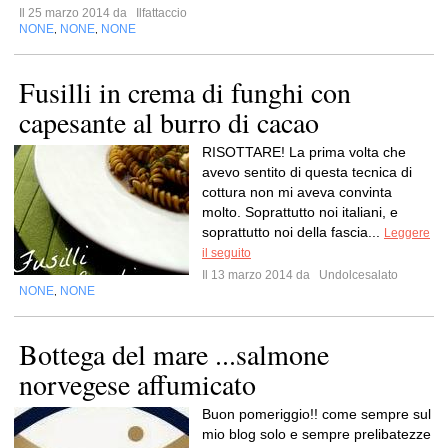
Il 25 marzo 2014 da
Ilfattaccio
NONE
NONE
NONE
,
,
Fusilli in crema di funghi con
capesante al burro di cacao
RISOTTARE! La prima volta che
avevo sentito di questa tecnica di
cottura non mi aveva convinta
molto. Soprattutto noi italiani, e
soprattutto noi della fascia...
Leggere
il seguito
Il 13 marzo 2014 da
Undolcesalato
NONE
NONE
,
Bottega del mare ...salmone
norvegese affumicato
Buon pomeriggio!! come sempre sul
mio blog solo e sempre prelibatezze