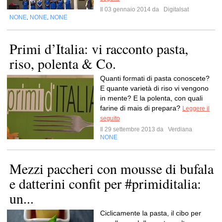
Il 03 gennaio 2014 da
Digitalsat
NONE
NONE
NONE
,
,
Primi d’Italia: vi racconto pasta,
riso, polenta & Co.
Quanti formati di pasta conoscete?
E quante varietà di riso vi vengono
in mente? E la polenta, con quali
farine di mais di prepara?
Leggere il
seguito
Il 29 settembre 2013 da
Verdiana
NONE
Mezzi paccheri con mousse di bufala
e datterini confit per #primiditalia:
un...
Ciclicamente la pasta, il cibo per