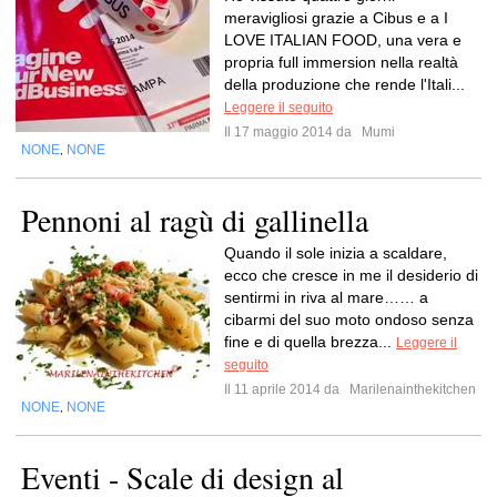
meravigliosi grazie a Cibus e a I
LOVE ITALIAN FOOD, una vera e
propria full immersion nella realtà
della produzione che rende l'Itali...
Leggere il seguito
Il 17 maggio 2014 da
Mumi
NONE
NONE
,
Pennoni al ragù di gallinella
Quando il sole inizia a scaldare,
ecco che cresce in me il desiderio di
sentirmi in riva al mare…… a
cibarmi del suo moto ondoso senza
fine e di quella brezza...
Leggere il
seguito
Il 11 aprile 2014 da
Marilenainthekitchen
NONE
NONE
,
Eventi - Scale di design al