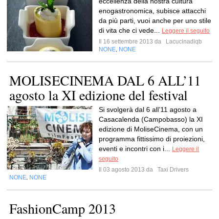
eccellenza della nostra cultura
enogastronomica, subisce attacchi
da più parti, vuoi anche per uno stile
di vita che ci vede...
Leggere il seguito
Il 16 settembre 2013 da
Lacucinadiqb
NONE
NONE
,
MOLISECINEMA DAL 6 ALL’11
agosto la XI edizione del festival
Si svolgerà dal 6 all’11 agosto a
Casacalenda (Campobasso) la XI
edizione di MoliseCinema, con un
programma fittissimo di proiezioni,
eventi e incontri con i...
Leggere il
seguito
Il 03 agosto 2013 da
Taxi Drivers
NONE
NONE
,
FashionCamp 2013