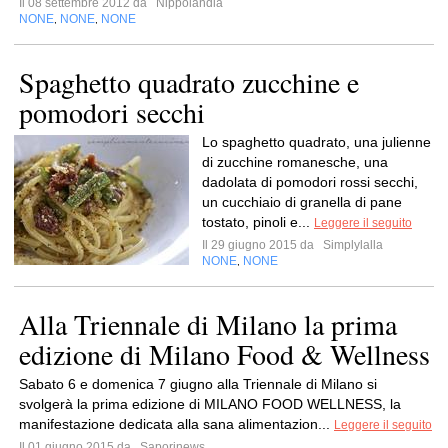
Il 08 settembre 2012 da
Nippolandia
NONE
NONE
NONE
,
,
Spaghetto quadrato zucchine e
pomodori secchi
Lo spaghetto quadrato, una julienne
di zucchine romanesche, una
dadolata di pomodori rossi secchi,
un cucchiaio di granella di pane
tostato, pinoli e...
Leggere il seguito
Il 29 giugno 2015 da
Simplylalla
NONE
NONE
,
Alla Triennale di Milano la prima
edizione di Milano Food & Wellness
Sabato 6 e domenica 7 giugno alla Triennale di Milano si
svolgerà la prima edizione di MILANO FOOD WELLNESS, la
manifestazione dedicata alla sana alimentazion...
Leggere il seguito
Il 01 giugno 2015 da
Saporinews