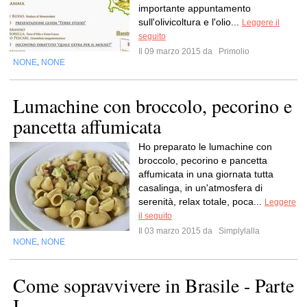
importante appuntamento
sull'olivicoltura e l'olio...
Leggere il
seguito
Il 09 marzo 2015 da
Primolio
NONE
NONE
,
Lumachine con broccolo, pecorino e
pancetta affumicata
Ho preparato le lumachine con
broccolo, pecorino e pancetta
affumicata in una giornata tutta
casalinga, in un'atmosfera di
serenità, relax totale, poca...
Leggere
il seguito
Il 03 marzo 2015 da
Simplylalla
NONE
NONE
,
Come sopravvivere in Brasile - Parte
I