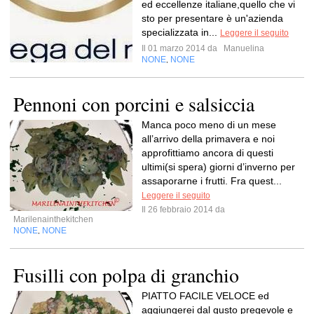
ed eccellenze italiane,quello che vi
sto per presentare è un'azienda
specializzata in...
Leggere il seguito
Il 01 marzo 2014 da
Manuelina
NONE
NONE
,
Pennoni con porcini e salsiccia
Manca poco meno di un mese
all’arrivo della primavera e noi
approfittiamo ancora di questi
ultimi(si spera) giorni d’inverno per
assaporarne i frutti. Fra quest...
Leggere il seguito
Il 26 febbraio 2014 da
Marilenainthekitchen
NONE
NONE
,
Fusilli con polpa di granchio
PIATTO FACILE VELOCE ed
aggiungerei dal gusto pregevole e