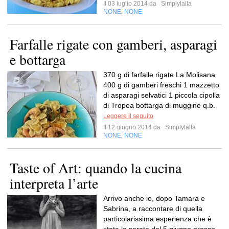
Il 03 luglio 2014 da
Simplylalla
NONE
NONE
,
Farfalle rigate con gamberi, asparagi
e bottarga
370 g di farfalle rigate La Molisana
400 g di gamberi freschi 1 mazzetto
di asparagi selvatici 1 piccola cipolla
di Tropea bottarga di muggine q.b.
Leggere il seguito
Il 12 giugno 2014 da
Simplylalla
NONE
NONE
,
Taste of Art: quando la cucina
interpreta l’arte
Arrivo anche io, dopo Tamara e
Sabrina, a raccontare di quella
particolarissima esperienza che è