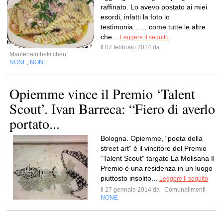
raffinato. Lo avevo postato ai miei
esordi, infatti la foto lo
testimonia…… come tutte le altre
che...
Leggere il seguito
Il 07 febbraio 2014 da
Marilenainthekitchen
NONE
NONE
,
Opiemme vince il Premio ‘Talent
Scout’. Ivan Barreca: “Fiero di averlo
portato...
Bologna. Opiemme, “poeta della
street art” è il vincitore del Premio
“Talent Scout” targato La Molisana Il
Premio è una residenza in un luogo
piuttosto insolito...
Leggere il seguito
Il 27 gennaio 2014 da
Comunalimenfi
NONE