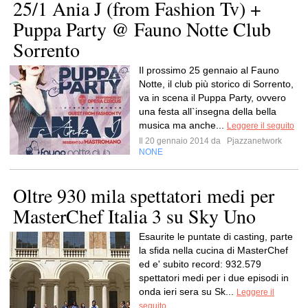
25/1 Ania J (from Fashion Tv) +
Puppa Party @ Fauno Notte Club
Sorrento
Il prossimo 25 gennaio al Fauno
Notte, il club più storico di Sorrento,
va in scena il Puppa Party, ovvero
una festa all`insegna della bella
musica ma anche...
Leggere il seguito
Il 20 gennaio 2014 da
Pjazzanetwork
NONE
Oltre 930 mila spettatori medi per
MasterChef Italia 3 su Sky Uno
Esaurite le puntate di casting, parte
la sfida nella cucina di MasterChef
ed e' subito record: 932.579
spettatori medi per i due episodi in
onda ieri sera su Sk...
Leggere il
seguito