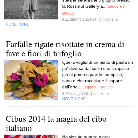
stata la serata del 5 giugno presso
la Rossmut Gallery a...
Leggere il
seguito
Il 11 giugno 2014 da
Simplylalla
NONE
NONE
,
Farfalle rigate risottate in crema di
fave e fiori di trifoglio
Quella voglia di un piatto di pasta un
po' diversa dal solito che ti rapisce
già al primo sguardo: semplice,
sana e che racchiude il sapore
dell'orto...
Leggere il seguito
Il 22 maggio 2014 da
Mumi
NONE
NONE
,
Cibus 2014 la magia del cibo
italiano
Ho vissuto quattro giorni