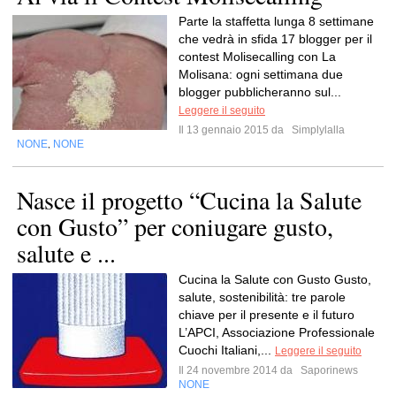
Parte la staffetta lunga 8 settimane
che vedrà in sfida 17 blogger per il
contest Molisecalling con La
Molisana: ogni settimana due
blogger pubblicheranno sul...
Leggere il seguito
Il 13 gennaio 2015 da
Simplylalla
NONE
NONE
,
Nasce il progetto “Cucina la Salute
con Gusto” per coniugare gusto,
salute e ...
Cucina la Salute con Gusto Gusto,
salute, sostenibilità: tre parole
chiave per il presente e il futuro
L’APCI, Associazione Professionale
Cuochi Italiani,...
Leggere il seguito
Il 24 novembre 2014 da
Saporinews
NONE