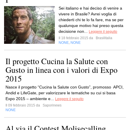
Sei italiano e hai deciso di venire a
vivere in Brasile? Avrei voglia di
chiederti chi te lo fa fare, ma se per
qualunque motivo hai preso questa
decisione non...
Leggere il seguito
Il 18 febbraio 2015 da
Brasilitalia
NONE
NONE
,
Il progetto Cucina la Salute con
Gusto in linea con i valori di Expo
2015
Nasce il progetto “Cucina la Salute con Gusto”, promosso APCI,
Andid e LifeGate, per valorizzare le tematiche su cui si basa
Expo 2015 – ambiente e...
Leggere il seguito
Il 09 febbraio 2015 da
Saporinews
NONE
Al via il Contest Molisecalling