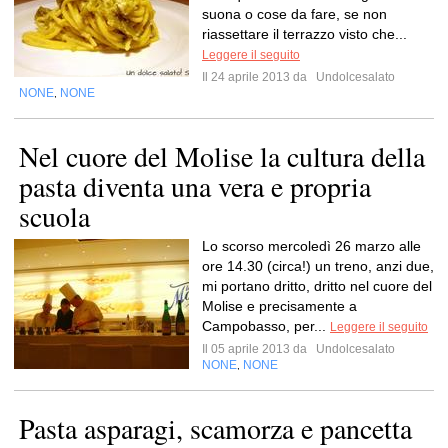
suona o cose da fare, se non
riassettare il terrazzo visto che...
Leggere il seguito
Il 24 aprile 2013 da
Undolcesalato
NONE
NONE
,
Nel cuore del Molise la cultura della
pasta diventa una vera e propria
scuola
Lo scorso mercoledì 26 marzo alle
ore 14.30 (circa!) un treno, anzi due,
mi portano dritto, dritto nel cuore del
Molise e precisamente a
Campobasso, per...
Leggere il seguito
Il 05 aprile 2013 da
Undolcesalato
NONE
NONE
,
Pasta asparagi, scamorza e pancetta