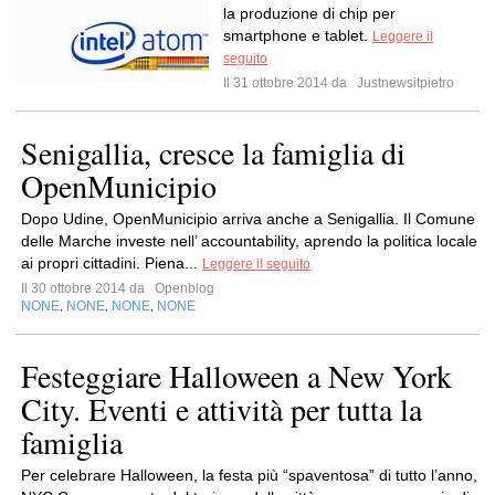
la produzione di chip per
smartphone e tablet.
Leggere il
seguito
Il 31 ottobre 2014 da
Justnewsitpietro
Senigallia, cresce la famiglia di
OpenMunicipio
Dopo Udine, OpenMunicipio arriva anche a Senigallia. Il Comune
delle Marche investe nell’ accountability, aprendo la politica locale
ai propri cittadini. Piena...
Leggere il seguito
Il 30 ottobre 2014 da
Openblog
NONE
NONE
NONE
NONE
,
,
,
Festeggiare Halloween a New York
City. Eventi e attività per tutta la
famiglia
Per celebrare Halloween, la festa più “spaventosa” di tutto l’anno,