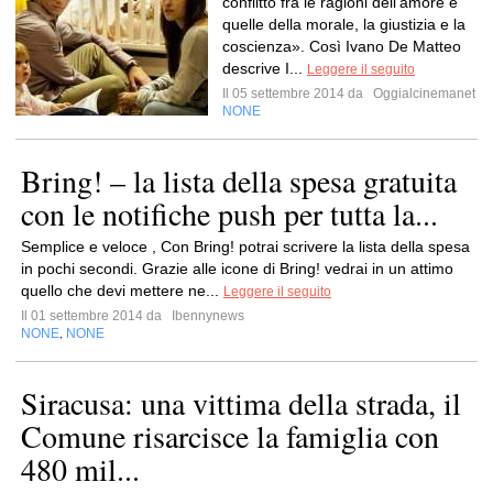
conflitto fra le ragioni dell’amore e
quelle della morale, la giustizia e la
coscienza». Così Ivano De Matteo
descrive I...
Leggere il seguito
Il 05 settembre 2014 da
Oggialcinemanet
NONE
Bring! – la lista della spesa gratuita
con le notifiche push per tutta la...
Semplice e veloce , Con Bring! potrai scrivere la lista della spesa
in pochi secondi. Grazie alle icone di Bring! vedrai in un attimo
quello che devi mettere ne...
Leggere il seguito
Il 01 settembre 2014 da
Ibennynews
NONE
NONE
,
Siracusa: una vittima della strada, il
Comune risarcisce la famiglia con
480 mil...