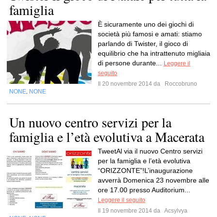
famiglia
È sicuramente uno dei giochi di
società più famosi e amati: stiamo
parlando di Twister, il gioco di
equilibrio che ha intrattenuto migliaia
di persone durante...
Leggere il
seguito
Il 20 novembre 2014 da
Roccobruno
NONE
NONE
,
Un nuovo centro servizi per la
famiglia e l’età evolutiva a Macerata
TweetAl via il nuovo Centro servizi
per la famiglia e l’età evolutiva
“ORIZZONTE”!L’inaugurazione
avverrà Domenica 23 novembre alle
ore 17.00 presso Auditorium...
Leggere il seguito
Il 19 novembre 2014 da
Acsylvya