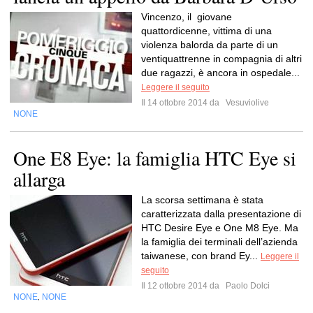
Vincenzo, il giovane
quattordicenne, vittima di una
violenza balorda da parte di un
ventiquattrenne in compagnia di altri
due ragazzi, è ancora in ospedale...
Leggere il seguito
Il 14 ottobre 2014 da
Vesuviolive
NONE
One E8 Eye: la famiglia HTC Eye si
allarga
La scorsa settimana è stata
caratterizzata dalla presentazione di
HTC Desire Eye e One M8 Eye. Ma
la famiglia dei terminali dell’azienda
taiwanese, con brand Ey...
Leggere il
seguito
Il 12 ottobre 2014 da
Paolo Dolci
NONE
NONE
,