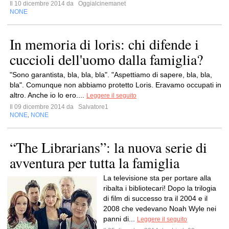
Il 10 dicembre 2014 da
Oggialcinemanet
NONE
In memoria di loris: chi difende i
cuccioli dell'uomo dalla famiglia?
"Sono garantista, bla, bla, bla". "Aspettiamo di sapere, bla, bla,
bla". Comunque non abbiamo protetto Loris. Eravamo occupati in
altro. Anche io lo ero....
Leggere il seguito
Il 09 dicembre 2014 da
Salvatore1
NONE
NONE
,
“The Librarians”: la nuova serie di
avventura per tutta la famiglia
La televisione sta per portare alla
ribalta i bibliotecari! Dopo la trilogia
di film di successo tra il 2004 e il
2008 che vedevano Noah Wyle nei
panni di...
Leggere il seguito