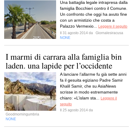
Una battaglia legale intrapresa dalla
famiglia Bocchieri contro il Comune.
Un confronto che oggi ha avuto fine
con un armistizio che costa a
Palazzo Vermexio...
Leggere il seguito
Il 31 agosto 2014 da
Giornalesiracusa
NONE
I marmi di carrara alla famiglia bin
laden. una lapide per l’occidente
A lanciare l’allarme fu già sette anni
fa il gesuita egiziano Padre Samir
Khalil Samir, che su AsiaNews
scrisse in modo estremamente
chiaro: «L’islam sta...
Leggere il
seguito
Il 25 agosto 2014 da
Goodmorningumbria
NONE