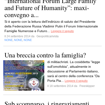
“International Forum Large Family
and Future of Humanity”: maxi-
convegno a...
Si è aperto con la lettura dell’indirizzo di saluto del Presidente
della Federazione Russa Vladimir Putin il Forum Internazionale
Famiglie Numerose e Futuro...
Leggere il seguito
Il 24 settembre 2014 da
Geopoliticarivista
NONE
NONE
NONE
,
,
Una breccia contro la famiglia?
di militiachristi. La cosiddetta “legge
sull’omofobia”, attualmente in
discussione al Parlamento italiano,
sarà al centro della conferenza “Da
Porta Pia...
Leggere il seguito
Il 18 settembre 2014 da
Freeskipper
Sub scomparso, i ringraziamenti