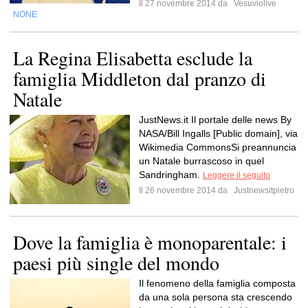
Il 27 novembre 2014 da
Vesuviolive
NONE
La Regina Elisabetta esclude la
famiglia Middleton dal pranzo di
Natale
JustNews.it Il portale delle news By
NASA/Bill Ingalls [Public domain], via
Wikimedia CommonsSi preannuncia
un Natale burrascoso in quel
Sandringham.
Leggere il seguito
Il 26 novembre 2014 da
Justnewsitpietro
Dove la famiglia è monoparentale: i
paesi più single del mondo
Il fenomeno della famiglia composta
da una sola persona sta crescendo