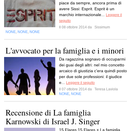
piace da sempre, ancora prima di
avere Sissi: Esprit. Esprit è un
marchio internazionale...
Leggere il
seguito
Il 08 ottobre 2014 da
Sissimum
NONE
NONE
NONE
,
,
L'avvocato per la famiglia e i minori
Da ragazzina sognavo di occuparmi
dei guai degli altri: nel mio concetto
arcaico di giustizia c'era quindi posto
per due sole professioni: il giudice
e...
Leggere il seguito
Il 07 ottobre 2014 da
Teresa Laviola
NONE
NONE
,
Recensione di La famiglia
Karnowski di Israel J. Singer
15 Flares 15 Flares × La famiglia