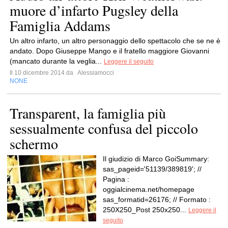
muore d’infarto Pugsley della
Famiglia Addams
Un altro infarto, un altro personaggio dello spettacolo che se ne è
andato. Dopo Giuseppe Mango e il fratello maggiore Giovanni
(mancato durante la veglia...
Leggere il seguito
Il 10 dicembre 2014 da
Alessiamocci
NONE
Transparent, la famiglia più
sessualmente confusa del piccolo
schermo
Il giudizio di Marco GoiSummary:
sas_pageid='51139/389819'; //
Pagina :
oggialcinema.net/homepage
sas_formatid=26176; // Formato :
250X250_Post 250x250...
Leggere il
seguito