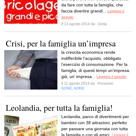
da fare con tutta la famiglia, che
faccia divertire grandi...
Leggere il
seguito
Il 13 agosto 2014 da
Greta
Crisi, per la famiglia un’impresa
la crescita economica rende
indifferibile l’acquisto, obbligato
l’esercizio di consumazione. Per la
famiglia, di questi tempi un’impresa.
già, un’ impresa...
Leggere il seguito
Il 11 agosto 2014 da
Prosumer
NONE
NONE
,
Leolandia, per tutta la famiglia!
Leolandia, parco di divertimenti per
bambini con 38 attrazioni, perfetto
per passare una giornata con tutta
la famiglia o con gli amici.
Leggere il