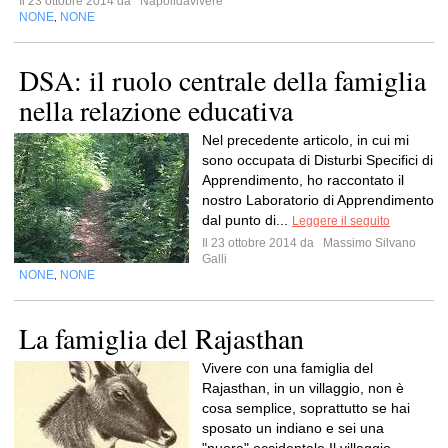
Il 23 ottobre 2014 da
Napolidavivere
NONE
NONE
,
DSA: il ruolo centrale della famiglia
nella relazione educativa
Nel precedente articolo, in cui mi
sono occupata di Disturbi Specifici di
Apprendimento, ho raccontato il
nostro Laboratorio di Apprendimento
dal punto di...
Leggere il seguito
Il 23 ottobre 2014 da
Massimo Silvano
Galli
NONE
NONE
,
La famiglia del Rajasthan
Vivere con una famiglia del
Rajasthan, in un villaggio, non è
cosa semplice, soprattutto se hai
sposato un indiano e sei una