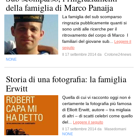
della famiglia di Marco Panaija
La famiglia del sub scomparso
ringrazia pubblicamente quanti si
sono uniti alle ricerche per il
ritrovamento del corpo di Marco I
familiari del giovane sub...
Leggere il
seguito
Il 17 settembre 2014 da
Crotone24news
NONE
Storia di una fotografia: la famiglia
Erwitt
Quella di cui vi racconto oggi non é
certamente la fotografia più famosa
di Elliott Erwitt, autore – tra migliaia
di altri – di scatti celebri come quello
del...
Leggere il seguito
Il 17 settembre 2014 da
Masedomani
NONE