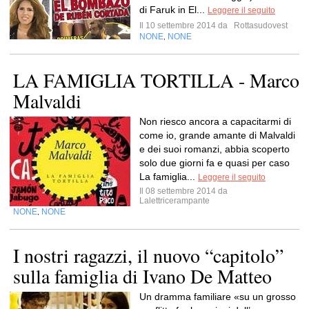
di Faruk in El...
Leggere il seguito
Il 10 settembre 2014 da
Rottasudovest
NONE
NONE
,
LA FAMIGLIA TORTILLA - Marco
Malvaldi
Non riesco ancora a capacitarmi di
come io, grande amante di Malvaldi
e dei suoi romanzi, abbia scoperto
solo due giorni fa e quasi per caso
La famiglia...
Leggere il seguito
Il 08 settembre 2014 da
Lalettricerampante
NONE
NONE
,
I nostri ragazzi, il nuovo “capitolo”
sulla famiglia di Ivano De Matteo
Un dramma familiare «su un grosso