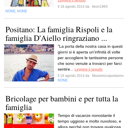
Leggere il seguito
Il 18 agosto 2014 da
Ileon1965
NONE
NONE
,
Positano: La famiglia Rispoli e la
famiglia D'Aiello ringraziano ...
"La porta della nostra casa in questi
giorni si è aperta un'infinità di volte
per accogliere le tantissime persone
che sono venute a trovarci per farci
sentire...
Leggere il seguito
Il 18 agosto 2014 da
Massimocapodanno
NONE
Bricolage per bambini e per tutta la
famiglia
Tempo di vacanze nonostante il
tempo uggioso e molto nuvoloso, e
allora perché non trovare qualcosa