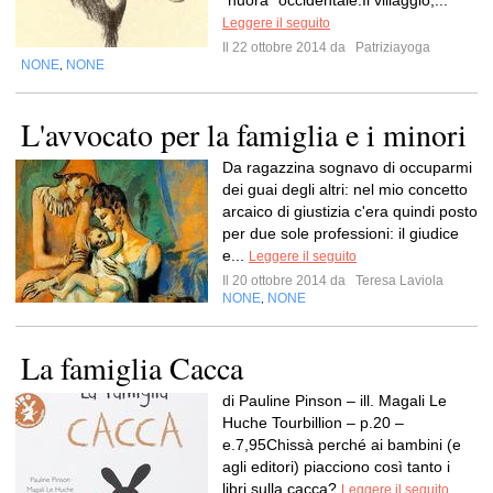
"nuora" occidentale.Il villaggio,...
Leggere il seguito
Il 22 ottobre 2014 da
Patriziayoga
NONE
NONE
,
L'avvocato per la famiglia e i minori
Da ragazzina sognavo di occuparmi
dei guai degli altri: nel mio concetto
arcaico di giustizia c'era quindi posto
per due sole professioni: il giudice
e...
Leggere il seguito
Il 20 ottobre 2014 da
Teresa Laviola
NONE
NONE
,
La famiglia Cacca
di Pauline Pinson – ill. Magali Le
Huche Tourbillion – p.20 –
e.7,95Chissà perché ai bambini (e
agli editori) piacciono così tanto i
libri sulla cacca?
Leggere il seguito