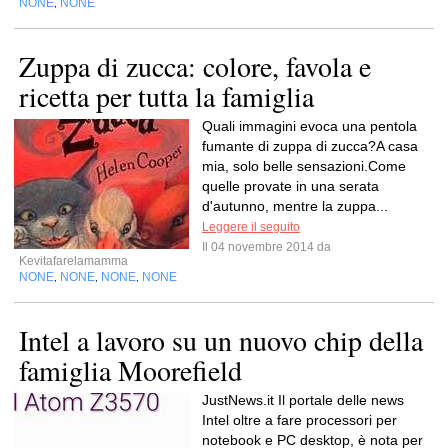
NONE
NONE
,
Zuppa di zucca: colore, favola e
ricetta per tutta la famiglia
Quali immagini evoca una pentola
fumante di zuppa di zucca?A casa
mia, solo belle sensazioni.Come
quelle provate in una serata
d'autunno, mentre la zuppa...
Leggere il seguito
Il 04 novembre 2014 da
Kevitafarelamamma
NONE
NONE
NONE
NONE
,
,
,
Intel a lavoro su un nuovo chip della
famiglia Moorefield
JustNews.it Il portale delle news
Intel oltre a fare processori per
notebook e PC desktop, è nota per