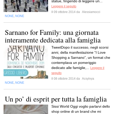
statue, fingendo di leggere un...
Leggere il seguito
Il 09 ottobre 2014 da
Alessiamocci
NONE
NONE
,
Sarnano for Family: una giornata
interamente dedicata alla famiglia
TweetDopo il successo, negli scorsi
anni, della manifestazione “I Love
Shopping a Sarnano”, un format che
contemplava un pomeriggio
dedicato alle famiglie,...
Leggere il
seguito
Il 08 ottobre 2014 da
Acsylvya
NONE
NONE
,
Un po’ di esprit per tutta la famiglia
Sissi World Oggi voglio parlarvi dello
shop online di un brand che mi