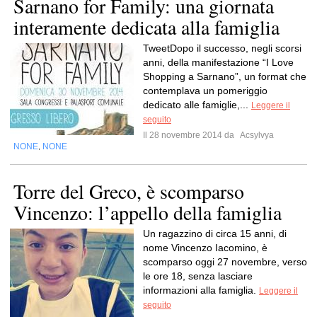
Sarnano for Family: una giornata
interamente dedicata alla famiglia
TweetDopo il successo, negli scorsi
anni, della manifestazione “I Love
Shopping a Sarnano”, un format che
contemplava un pomeriggio
dedicato alle famiglie,...
Leggere il
seguito
Il 28 novembre 2014 da
Acsylvya
NONE
NONE
,
Torre del Greco, è scomparso
Vincenzo: l’appello della famiglia
Un ragazzino di circa 15 anni, di
nome Vincenzo Iacomino, è
scomparso oggi 27 novembre, verso
le ore 18, senza lasciare
informazioni alla famiglia.
Leggere il
seguito