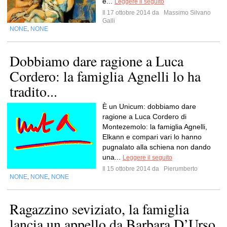
e...
Leggere il seguito
Il 17 ottobre 2014 da
Massimo Silvano
Galli
NONE
NONE
,
Dobbiamo dare ragione a Luca
Cordero: la famiglia Agnelli lo ha
tradito...
È un Unicum: dobbiamo dare
ragione a Luca Cordero di
Montezemolo: la famiglia Agnelli,
Elkann e compari vari lo hanno
pugnalato alla schiena non dando
una...
Leggere il seguito
Il 15 ottobre 2014 da
Pierumberto
NONE
NONE
NONE
,
,
Ragazzino seviziato, la famiglia
lancia un appello da Barbara D’Urso