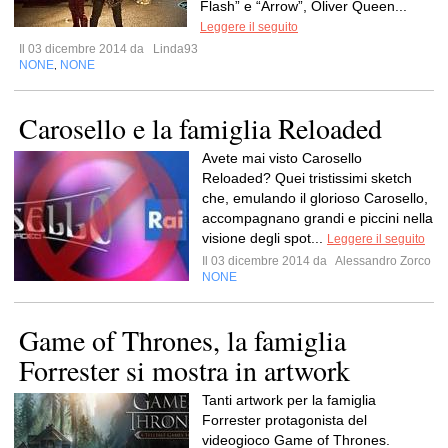
Flash” e “Arrow”, Oliver Queen...
Leggere il seguito
Il 03 dicembre 2014 da
Linda93
NONE
NONE
,
Carosello e la famiglia Reloaded
Avete mai visto Carosello
Reloaded? Quei tristissimi sketch
che, emulando il glorioso Carosello,
accompagnano grandi e piccini nella
visione degli spot...
Leggere il seguito
Il 03 dicembre 2014 da
Alessandro Zorco
NONE
Game of Thrones, la famiglia
Forrester si mostra in artwork
Tanti artwork per la famiglia
Forrester protagonista del
videogioco Game of Thrones.