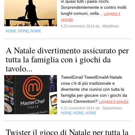
in quasi tutti i paesi ricchi.
Sorprendentemente e contro molti
luoghi comuni, nella...
Leggere il
seguito
Il 25 novembre 2014 da
Metallirari
NONE
NONE
NONE
,
,
A Natale divertimento assicurato per
tutta la famiglia con i giochi da
tavolo...
TweetEmail TweetEmailA Natale
cosa c’è di più tradizionale e
divertente che riunirsi con tutta la
famiglia per giocare con i giochi da
tavolo Clementoni?
Leggere il seguito
Il 21 novembre 2014 da
Saporinews
NONE
NONE
NONE
,
,
Twister il gioco di Natale per tutta la