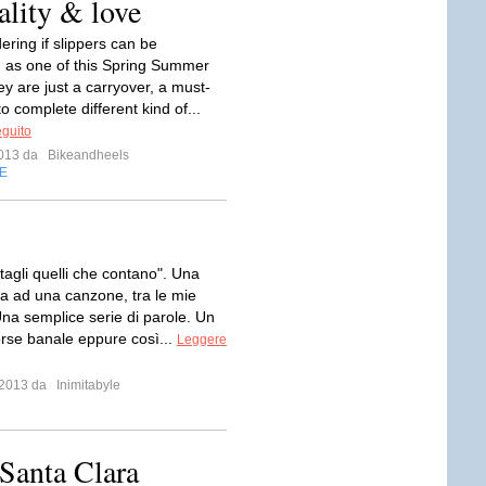
ality & love
ering if slippers can be
 as one of this Spring Summer
ey are just a carryover, a must-
o complete different kind of...
eguito
 2013 da
Bikeandheels
E
tagli quelli che contano". Una
ta ad una canzone, tra le mie
Una semplice serie di parole. Un
orse banale eppure così...
Leggere
o 2013 da
Inimitabyle
 Santa Clara