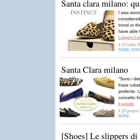
Santa clara milano: qu
I was wond
considered
trend or th
have able t
Leggere il s
Il 16 luglio
NONE
NON
,
Santa Clara milano
"Sono i det
frase ruba
preferite. 
concetto f
il seguito
Il 28 giugn
NONE
[Shoes] Le slippers di