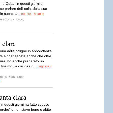
rnerCuba: in questi giorni si
o parlare dell'isola, della sua
lle sue città.
Leggere il seguito
bre 2014 da
Giovy
 clara
toria delle prugne in abbondanza
te e cosi’ sapete anche che oltre
ttura, ho anche preparato un
itissimo, la cui idea d...
Leggere il
mbre 2014 da
Sabri
E
anta clara
in questi giorni ha fatto spesso
perche’ io non stavo bene e abito