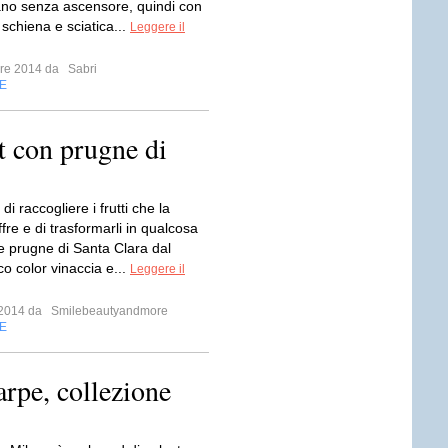
iano senza ascensore, quindi con
schiena e sciatica...
Leggere il
mbre 2014 da
Sabri
E
t con prugne di
di raccogliere i frutti che la
ffre e di trasformarli in qualcosa
le prugne di Santa Clara dal
ico color vinaccia e...
Leggere il
o 2014 da
Smilebeautyandmore
E
rpe, collezione