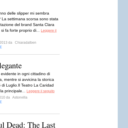
anno delle slipper mi sembra
? La settimana scorsa sono stata
ntazione del brand Santa Clara
si fa forte proprio di...
Leggere il
o 2013 da
Chiaradalben
E
legante
è evidente in ogni cittadino di
, mentre si avvicina la storica
 di Luglio.Il Teatro La Caridad
 la principale...
Leggere il seguito
 2010 da
Astonvilla
E
ul Dead: The Last