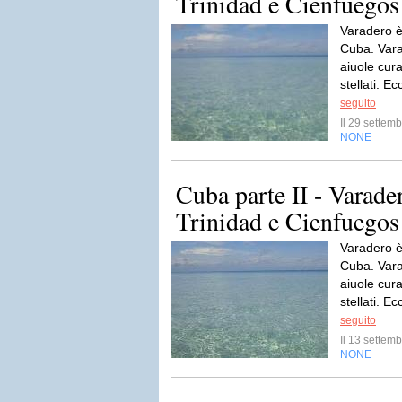
Trinidad e Cienfuegos
Varadero è
Cuba. Varad
aiuole curat
stellati. Ec
seguito
Il 29 sette
NONE
Cuba parte II - Varade
Trinidad e Cienfuegos
Varadero è
Cuba. Varad
aiuole curat
stellati. Ec
seguito
Il 13 sette
NONE