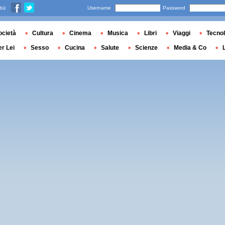
 su
Username
Password
ocietà
Cultura
Cinema
Musica
Libri
Viaggi
Tecnol
er Lei
Sesso
Cucina
Salute
Scienze
Media & Co