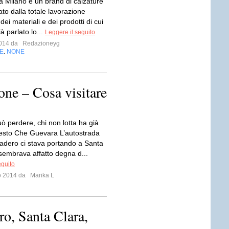
a Milano è un brand di calzature
ato dalla totale lavorazione
 dei materiali e dei prodotti di cui
à parlato lo...
Leggere il seguito
 2014 da
Redazioneyg
E
NONE
,
ione – Cosa visitare
uò perdere, chi non lotta ha già
esto Che Guevara L’autostrada
adero ci stava portando a Santa
sembrava affatto degna d...
eguito
io 2014 da
Marika L
ro, Santa Clara,