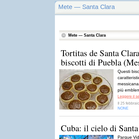
Mete — Santa Clara
Mete — Santa Clara
Tortitas de Santa Clara 
biscotti di Puebla (Me
Questi bis
caratterist
messicana 
più emblema
Leggere il s
Il 25 febbra
NONE
Cuba: il cielo di Santa
Parque Vid