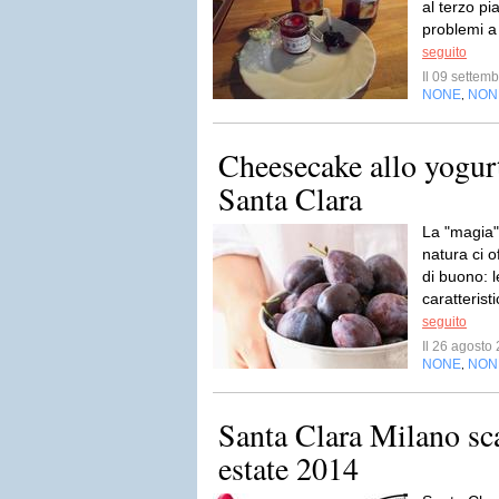
al terzo p
problemi a 
seguito
Il 09 sette
NONE
NON
,
Cheesecake allo yogur
Santa Clara
La "magia" 
natura ci o
di buono: 
caratterist
seguito
Il 26 agost
NONE
NON
,
Santa Clara Milano sca
estate 2014