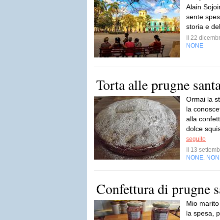
Alain Sojoi
sente spess
storia e de
Il 22 dicem
NONE
Torta alle prugne santa
Ormai la s
la conosce
alla confe
dolce squis
seguito
Il 13 sette
NONE
NON
,
Confettura di prugne s
Mio marito 
la spesa, 