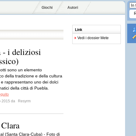
Giochi
Autori
Link
Vedi i dossier Mete
- i deliziosi
ssico)
cotti sono un elemento
ico della tradizione e della cultura
e rappresentano uno dei dolci
tici della città di Puebla.
eguito
io 2015 da
Resyrm
 Clara
al (Santa Clara-Cuba) - Foto di