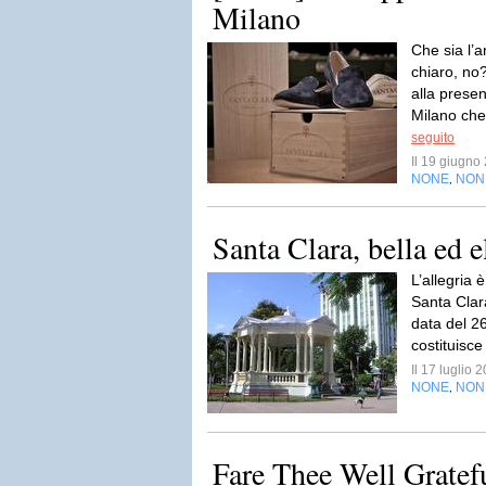
Milano
Che sia l’
chiaro, no
alla prese
Milano che 
seguito
Il 19 giugn
NONE
NON
,
Santa Clara, bella ed e
L’allegria 
Santa Clara
data del 26
costituisce
Il 17 luglio
NONE
NON
,
Fare Thee Well Gratef