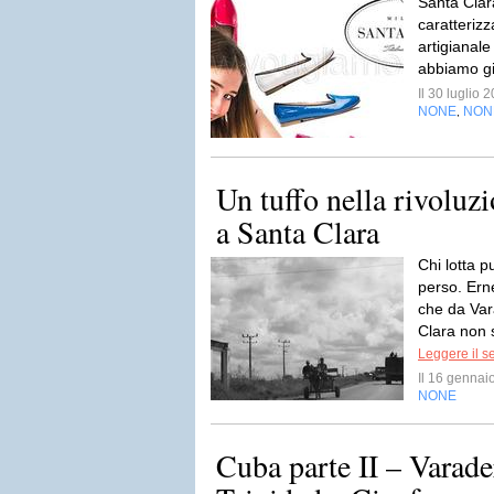
Santa Clar
caratterizz
artigianale
abbiamo gi
Il 30 luglio
NONE
NON
,
Un tuffo nella rivoluz
a Santa Clara
Chi lotta p
perso. Ern
che da Var
Clara non 
Leggere il s
Il 16 genna
NONE
Cuba parte II – Varade