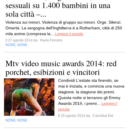
sessuali su 1.400 bambini in una
sola città –...
Violenza sui minori. Violenza di gruppo sui minori. Orge. Silenzi.
Omertà. La vergogna dell’Inghilterra è a Rotherham, città di 250
mila anime (compresa la...
Leggere il seguito
Il 27 agosto 2014 da
Paolo Ferrario
NONE
NONE
,
Mtv video music awards 2014: red
porchet, esibizioni e vincitori
Condividi L'estate sta finendo, se
mai è iniziata, e comincia una nuova
stagione: la stagione dei premi.
Questa notte si terranno gli Emmy
Awards 2014, i premi...
Leggere il
seguito
Il 25 agosto 2014 da
Cannibal Kid
NONE
NONE
,