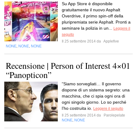
Su App Store è disponibile
gratuitamente il nuovo Asphalt
Overdrive, il primo spin-off della
pluripremiata serie Asphalt. Pronti a
seminare la polizia in un...
Leggere il
seguito
Il 25 settembre 2014 da
Applefive
NONE
NONE
NONE
,
,
Recensione | Person of Interest 4×01
“Panopticon”
“Siamo sorvegliati… Il governo
dispone di un sistema segreto: una
macchina, che ci spia ogni ora di
ogni singolo giorno. Lo so perché
l’ho costruita io.
Leggere il seguito
Il 25 settembre 2014 da
Parolepelate
NONE
NONE
,