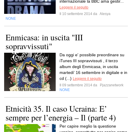
internazionale la BBC ama gestir...
Leggere il seguito
Il 10 settembre 2014 da
Alesya
NONE
Enmicasa: in uscita "III
sopravvissuti"
Da oggi e' possibile preordinare su
iTunes III sopravvissuti , il terzo
album degli Enmicasa, in uscita
martedi' 16 settembre in digitale e in
cd (...)
Leggere il seguito
Il 09 settembre 2014 da
Pjazzanetwork
NONE
Etnicità 35. Il caso Ucraina: E’
sempre per l’energia – Il (parte 4)
Per capire meglio la questione