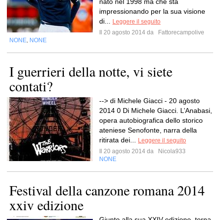
nato nel 1998 ma che sta
impressionando per la sua visione
di...
Leggere il seguito
Il 20 agosto 2014 da
Fattorecampolive
NONE
NONE
,
I guerrieri della notte, vi siete
contati?
--> di Michele Giacci - 20 agosto
2014 0 Di Michele Giacci. L’Anabasi,
opera autobiografica dello storico
ateniese Senofonte, narra della
ritirata dei...
Leggere il seguito
Il 20 agosto 2014 da
Nicola933
NONE
Festival della canzone romana 2014
xxiv edizione
Giunto alla sua XXIV edizione, torna