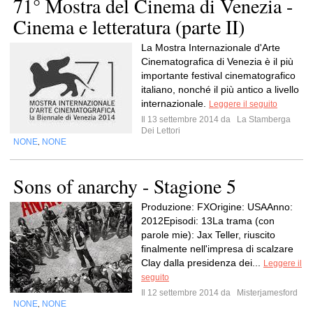
71° Mostra del Cinema di Venezia -
Cinema e letteratura (parte II)
La Mostra Internazionale d'Arte
Cinematografica di Venezia è il più
importante festival cinematografico
italiano, nonché il più antico a livello
internazionale.
Leggere il seguito
Il 13 settembre 2014 da
La Stamberga
Dei Lettori
NONE
NONE
,
Sons of anarchy - Stagione 5
Produzione: FXOrigine: USAAnno:
2012Episodi: 13La trama (con
parole mie): Jax Teller, riuscito
finalmente nell'impresa di scalzare
Clay dalla presidenza dei...
Leggere il
seguito
Il 12 settembre 2014 da
Misterjamesford
NONE
NONE
,