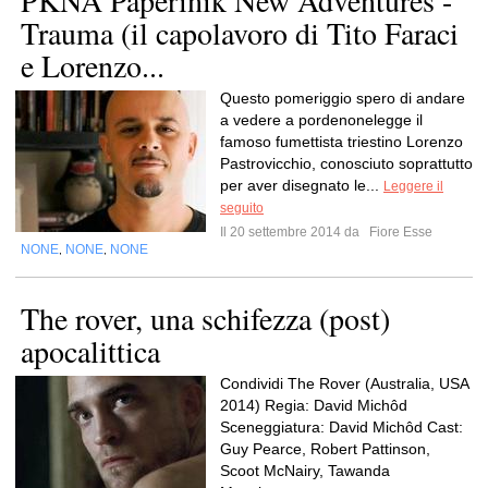
PKNA Paperinik New Adventures -
Trauma (il capolavoro di Tito Faraci
e Lorenzo...
Questo pomeriggio spero di andare
a vedere a pordenonelegge il
famoso fumettista triestino Lorenzo
Pastrovicchio, conosciuto soprattutto
per aver disegnato le...
Leggere il
seguito
Il 20 settembre 2014 da
Fiore Esse
NONE
NONE
NONE
,
,
The rover, una schifezza (post)
apocalittica
Condividi The Rover (Australia, USA
2014) Regia: David Michôd
Sceneggiatura: David Michôd Cast:
Guy Pearce, Robert Pattinson,
Scoot McNairy, Tawanda