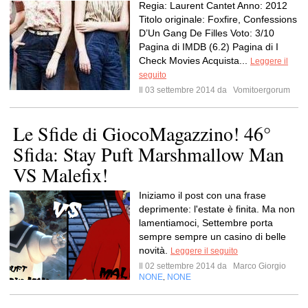
Regia: Laurent Cantet Anno: 2012
Titolo originale: Foxfire, Confessions
D’Un Gang De Filles Voto: 3/10
Pagina di IMDB (6.2) Pagina di I
Check Movies Acquista...
Leggere il
seguito
Il 03 settembre 2014 da
Vomitoergorum
Le Sfide di GiocoMagazzino! 46°
Sfida: Stay Puft Marshmallow Man
VS Malefix!
Iniziamo il post con una frase
deprimente: l'estate è finita. Ma non
lamentiamoci, Settembre porta
sempre sempre un casino di belle
novità.
Leggere il seguito
Il 02 settembre 2014 da
Marco Giorgio
NONE
NONE
,