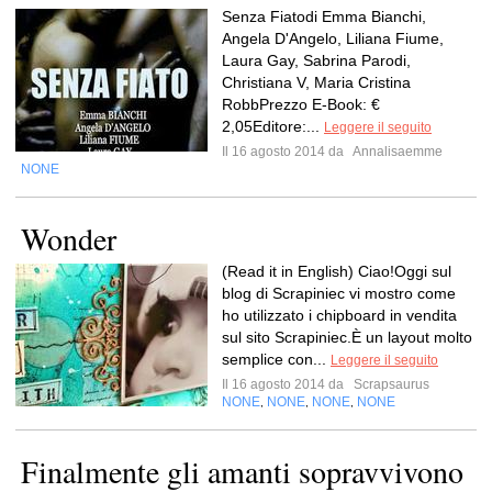
Senza Fiatodi Emma Bianchi,
Angela D'Angelo, Liliana Fiume,
Laura Gay, Sabrina Parodi,
Christiana V, Maria Cristina
RobbPrezzo E-Book: €
2,05Editore:...
Leggere il seguito
Il 16 agosto 2014 da
Annalisaemme
NONE
Wonder
(Read it in English) Ciao!Oggi sul
blog di Scrapiniec vi mostro come
ho utilizzato i chipboard in vendita
sul sito Scrapiniec.È un layout molto
semplice con...
Leggere il seguito
Il 16 agosto 2014 da
Scrapsaurus
NONE
NONE
NONE
NONE
,
,
,
Finalmente gli amanti sopravvivono