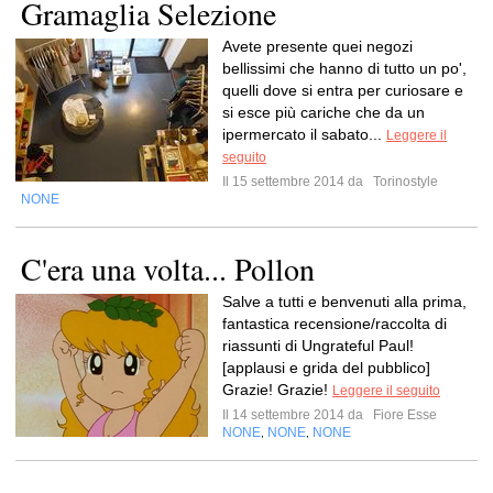
Gramaglia Selezione
Avete presente quei negozi
bellissimi che hanno di tutto un po',
quelli dove si entra per curiosare e
si esce più cariche che da un
ipermercato il sabato...
Leggere il
seguito
Il 15 settembre 2014 da
Torinostyle
NONE
C'era una volta... Pollon
Salve a tutti e benvenuti alla prima,
fantastica recensione/raccolta di
riassunti di Ungrateful Paul!
[applausi e grida del pubblico]
Grazie! Grazie!
Leggere il seguito
Il 14 settembre 2014 da
Fiore Esse
NONE
NONE
NONE
,
,