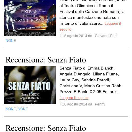
al Teatro Olimpico di Roma il
Festival della Canzone Romana, la
storica manifestazione nata con
l’intento di valorizzare...
Leggere il
seguito
Il 18 agosto 2014 da
Giovanni Pirri
NONE
Recensione: Senza Fiato
Senza Fiato di Emma Bianchi,
Angela D'Angelo, Liliana Fiume,
Laura Gay, Sabrina Parodi,
Christiana V, Maria Cristina Robb
Prezzo E-Book: € 2,05 Editore:...
Leggere il seguito
Il 16 agosto 2014 da
Penny
NONE
NONE
,
Recensione: Senza Fiato