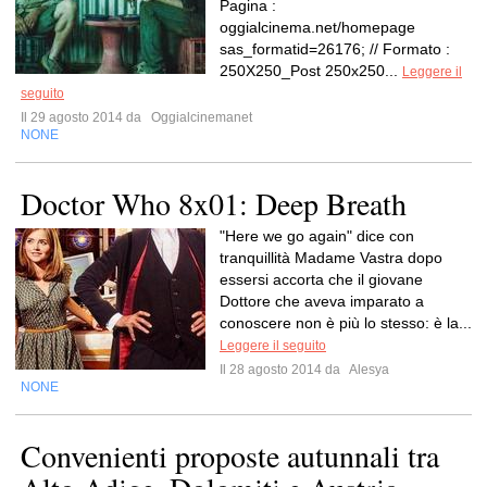
Pagina :
oggialcinema.net/homepage
sas_formatid=26176; // Formato :
250X250_Post 250x250...
Leggere il
seguito
Il 29 agosto 2014 da
Oggialcinemanet
NONE
Doctor Who 8x01: Deep Breath
"Here we go again" dice con
tranquillità Madame Vastra dopo
essersi accorta che il giovane
Dottore che aveva imparato a
conoscere non è più lo stesso: è la...
Leggere il seguito
Il 28 agosto 2014 da
Alesya
NONE
Convenienti proposte autunnali tra