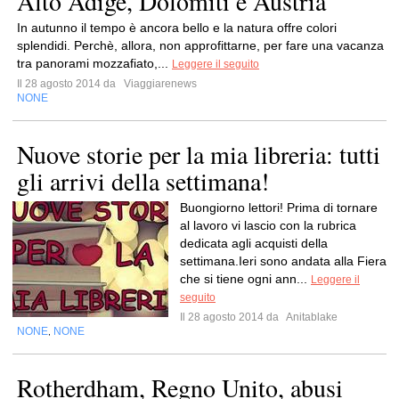
Alto Adige, Dolomiti e Austria
In autunno il tempo è ancora bello e la natura offre colori
splendidi. Perchè, allora, non approfittarne, per fare una vacanza
tra panorami mozzafiato,...
Leggere il seguito
Il 28 agosto 2014 da
Viaggiarenews
NONE
Nuove storie per la mia libreria: tutti
gli arrivi della settimana!
Buongiorno lettori! Prima di tornare
al lavoro vi lascio con la rubrica
dedicata agli acquisti della
settimana.Ieri sono andata alla Fiera
che si tiene ogni ann...
Leggere il
seguito
Il 28 agosto 2014 da
Anitablake
NONE
NONE
,
Rotherdham, Regno Unito, abusi