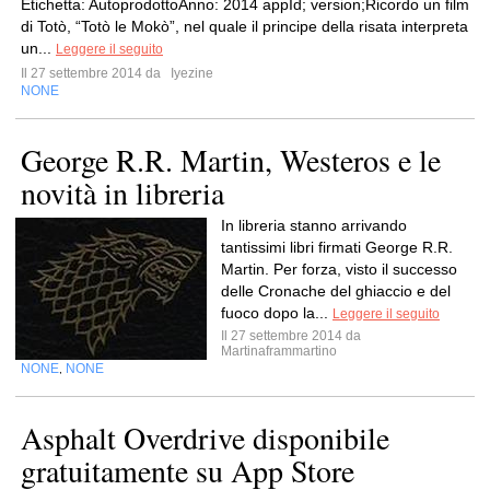
Etichetta: AutoprodottoAnno: 2014 appId; version;Ricordo un film
di Totò, “Totò le Mokò”, nel quale il principe della risata interpreta
un...
Leggere il seguito
Il 27 settembre 2014 da
Iyezine
NONE
George R.R. Martin, Westeros e le
novità in libreria
In libreria stanno arrivando
tantissimi libri firmati George R.R.
Martin. Per forza, visto il successo
delle Cronache del ghiaccio e del
fuoco dopo la...
Leggere il seguito
Il 27 settembre 2014 da
Martinaframmartino
NONE
NONE
,
Asphalt Overdrive disponibile
gratuitamente su App Store