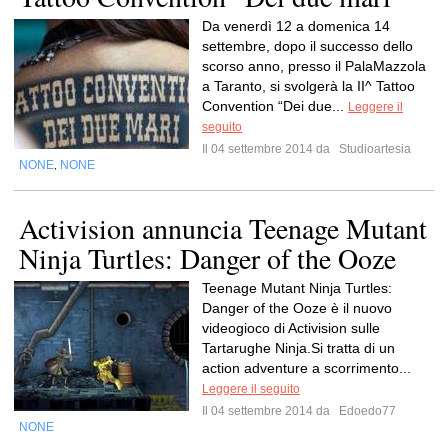
Da venerdì 12 a domenica 14
settembre, dopo il successo dello
scorso anno, presso il PalaMazzola
a Taranto, si svolgerà la II^ Tattoo
Convention “Dei due...
Leggere il
seguito
Il 04 settembre 2014 da
Studioartesia
NONE
NONE
,
Activision annuncia Teenage Mutant
Ninja Turtles: Danger of the Ooze
Teenage Mutant Ninja Turtles:
Danger of the Ooze è il nuovo
videogioco di Activision sulle
Tartarughe Ninja.Si tratta di un
action adventure a scorrimento...
Leggere il seguito
Il 04 settembre 2014 da
Edoedo77
NONE