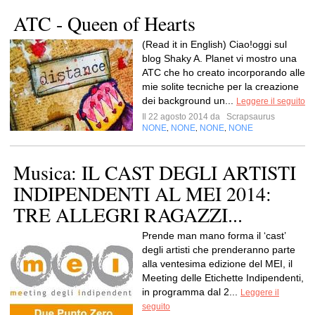
ATC - Queen of Hearts
(Read it in English) Ciao!oggi sul
blog Shaky A. Planet vi mostro una
ATC che ho creato incorporando alle
mie solite tecniche per la creazione
dei background un...
Leggere il seguito
Il 22 agosto 2014 da
Scrapsaurus
NONE
NONE
NONE
NONE
,
,
,
Musica: IL CAST DEGLI ARTISTI
INDIPENDENTI AL MEI 2014:
TRE ALLEGRI RAGAZZI...
Prende man mano forma il ‘cast’
degli artisti che prenderanno parte
alla ventesima edizione del MEI, il
Meeting delle Etichette Indipendenti,
in programma dal 2...
Leggere il
seguito