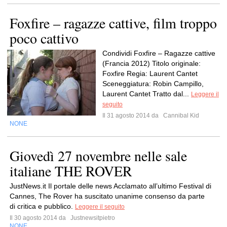
Foxfire – ragazze cattive, film troppo
poco cattivo
Condividi Foxfire – Ragazze cattive
(Francia 2012) Titolo originale:
Foxfire Regia: Laurent Cantet
Sceneggiatura: Robin Campillo,
Laurent Cantet Tratto dal...
Leggere il
seguito
Il 31 agosto 2014 da
Cannibal Kid
NONE
Giovedì 27 novembre nelle sale
italiane THE ROVER
JustNews.it Il portale delle news Acclamato all’ultimo Festival di
Cannes, The Rover ha suscitato unanime consenso da parte
di critica e pubblico.
Leggere il seguito
Il 30 agosto 2014 da
Justnewsitpietro
NONE