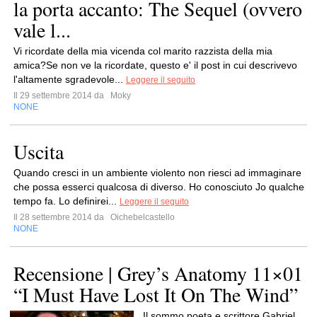
la porta accanto: The Sequel (ovvero
vale l...
Vi ricordate della mia vicenda col marito razzista della mia
amica?Se non ve la ricordate, questo e' il post in cui descrivevo
l'altamente sgradevole...
Leggere il seguito
Il 29 settembre 2014 da
Moky
NONE
Uscita
Quando cresci in un ambiente violento non riesci ad immaginare
che possa esserci qualcosa di diverso. Ho conosciuto Jo qualche
tempo fa. Lo definirei...
Leggere il seguito
Il 28 settembre 2014 da
Oichebelcastello
NONE
Recensione | Grey’s Anatomy 11×01
“I Must Have Lost It On The Wind”
Il sommo poeta e scrittore Gabriel