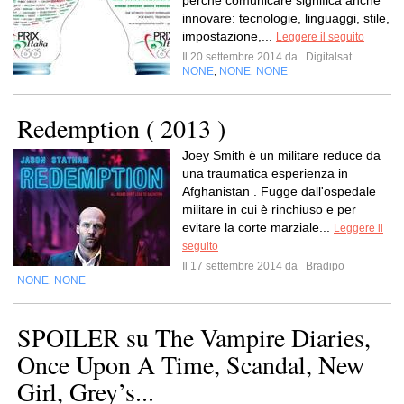
perché comunicare significa anche
innovare: tecnologie, linguaggi, stile,
impostazione,...
Leggere il seguito
Il 20 settembre 2014 da
Digitalsat
NONE
NONE
NONE
,
,
Redemption ( 2013 )
Joey Smith è un militare reduce da
una traumatica esperienza in
Afghanistan . Fugge dall'ospedale
militare in cui è rinchiuso e per
evitare la corte marziale...
Leggere il
seguito
Il 17 settembre 2014 da
Bradipo
NONE
NONE
,
SPOILER su The Vampire Diaries,
Once Upon A Time, Scandal, New
Girl, Grey’s...