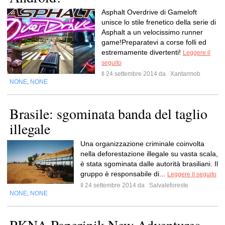
Asphalt Overdrive di Gameloft
unisce lo stile frenetico della serie di
Asphalt a un velocissimo runner
game!Preparatevi a corse folli ed
estremamente divertenti!
Leggere il
seguito
Il 24 settembre 2014 da
Xantarmob
NONE
NONE
,
Brasile: sgominata banda del taglio
illegale
Una organizzazione criminale coinvolta
nella deforestazione illegale su vasta scala,
è stata sgominata dalle autorità brasiliani. Il
gruppo è responsabile di...
Leggere il seguito
Il 24 settembre 2014 da
Salvaleforeste
NONE
NONE
,