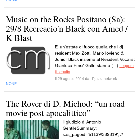
Music on the Rocks Positano (Sa):
29/8 Recreacio'n Black con Amed /
K Blast
E' un'estate di fuoco quella che i dj
resident Max Zotti, Mario Iovieno &
Junior Black insieme al Resident Vocalist
Gianluca Emsi' Gallo stanno (...)
Leggere
il seguito
Il 29 agosto 2014 da
Pjazzanetwork
NONE
The Rover di D. Michod: “un road
movie post apocalittico”
il giudizio di Antonio
GentileSummary:
sas_pageid='51139/389819'; //