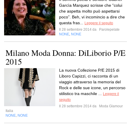
Garcìa Marquez scrisse che “colui
che aspetta molto può aspettarsi
poco”. Beh, vi incomincio a dire che
questa fras...
Leggere il seguito
Il 28 settembre 2014 da
Parolepelate
NONE
NONE
,
Milano Moda Donna: DiLiborio P/E
2015
La nuova Collezione P/E 2015 di
Liboro Capizzi, ci racconta di un
viaggio attraverso la memoria del
Rock e delle sue icone, un percorso
stilistico tra maschile ...
Leggere il
seguito
Il 28 settembre 2014 da
Moda Glamour
Italia
NONE
NONE
,