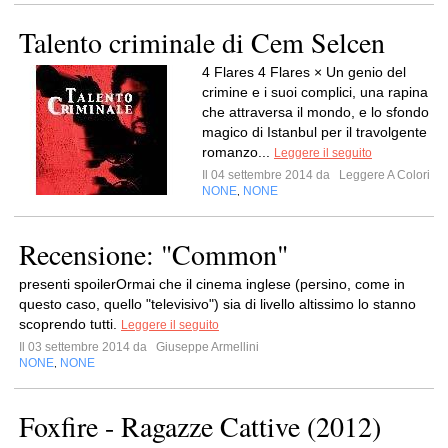
Talento criminale di Cem Selcen
4 Flares 4 Flares × Un genio del
crimine e i suoi complici, una rapina
che attraversa il mondo, e lo sfondo
magico di Istanbul per il travolgente
romanzo...
Leggere il seguito
Il 04 settembre 2014 da
Leggere A Colori
NONE
NONE
,
Recensione: "Common"
presenti spoilerOrmai che il cinema inglese (persino, come in
questo caso, quello "televisivo") sia di livello altissimo lo stanno
scoprendo tutti.
Leggere il seguito
Il 03 settembre 2014 da
Giuseppe Armellini
NONE
NONE
,
Foxfire - Ragazze Cattive (2012)