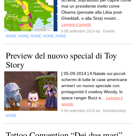
ucraina, soprattutto per capire come
mai un presidente inetto come
Obama (pensate alla Libia post-
Gheddafi, o alla Siria) mostri...
Leggere il seguito
Il 08 settembre 2014 da
Davide
NONE
NONE
NONE
NONE
NONE
,
,
,
,
Preview del nuovo special di Toy
Story
[ 05-09-2014 ] A Natale sui piccoli
schermi di tutte le case americane
arriverŕ un nuovo speciale con
protagonisti il cowboy Woody, lo
space ranger Buzz e...
Leggere il
seguito
Il 06 settembre 2014 da
Animationitaly
NONE
Tattoo Convention “Dei due mari”