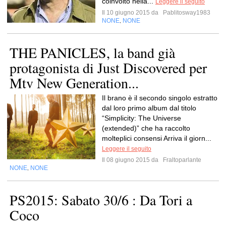
coinvolto nella...
Leggere il seguito
Il 10 giugno 2015 da
Pablitosway1983
NONE
NONE
,
THE PANICLES, la band già
protagonista di Just Discovered per
Mtv New Generation...
Il brano è il secondo singolo estratto
dal loro primo album dal titolo
“Simplicity: The Universe
(extended)” che ha raccolto
molteplici consensi Arriva il giorn...
Leggere il seguito
Il 08 giugno 2015 da
Fraltoparlante
NONE
NONE
,
PS2015: Sabato 30/6 : Da Tori a
Coco