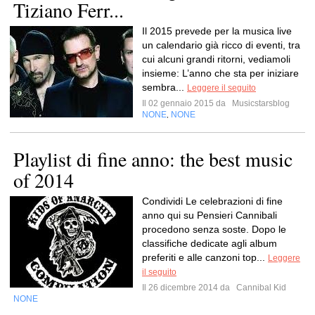
Tiziano Ferr...
Il 2015 prevede per la musica live
un calendario già ricco di eventi, tra
cui alcuni grandi ritorni, vediamoli
insieme: L’anno che sta per iniziare
sembra...
Leggere il seguito
Il 02 gennaio 2015 da
Musicstarsblog
NONE
NONE
,
Playlist di fine anno: the best music
of 2014
Condividi Le celebrazioni di fine
anno qui su Pensieri Cannibali
procedono senza soste. Dopo le
classifiche dedicate agli album
preferiti e alle canzoni top...
Leggere
il seguito
Il 26 dicembre 2014 da
Cannibal Kid
NONE