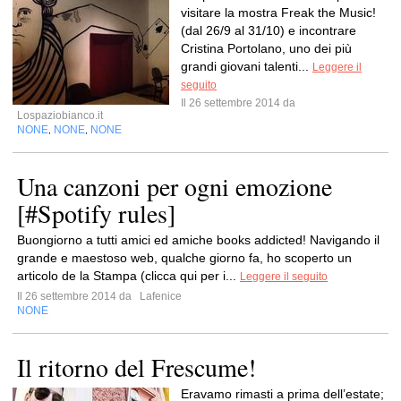
visitare la mostra Freak the Music!
(dal 26/9 al 31/10) e incontrare
Cristina Portolano, uno dei più
grandi giovani talenti...
Leggere il
seguito
Il 26 settembre 2014 da
Lospaziobianco.it
NONE
NONE
NONE
,
,
Una canzoni per ogni emozione
[#Spotify rules]
Buongiorno a tutti amici ed amiche books addicted! Navigando il
grande e maestoso web, qualche giorno fa, ho scoperto un
articolo de la Stampa (clicca qui per i...
Leggere il seguito
Il 26 settembre 2014 da
Lafenice
NONE
Il ritorno del Frescume!
Eravamo rimasti a prima dell’estate;