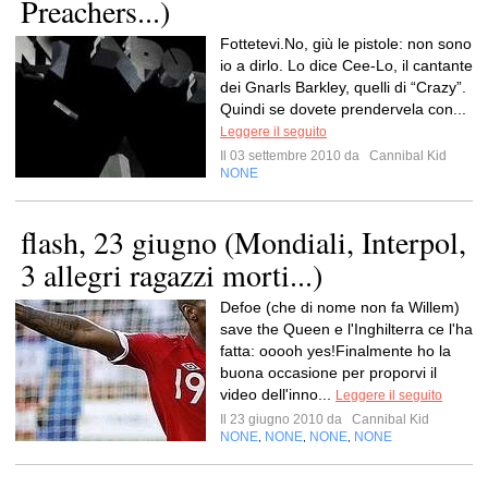
Preachers...)
Fottetevi.No, giù le pistole: non sono
io a dirlo. Lo dice Cee-Lo, il cantante
dei Gnarls Barkley, quelli di “Crazy”.
Quindi se dovete prendervela con...
Leggere il seguito
Il 03 settembre 2010 da
Cannibal Kid
NONE
flash, 23 giugno (Mondiali, Interpol,
3 allegri ragazzi morti...)
Defoe (che di nome non fa Willem)
save the Queen e l'Inghilterra ce l'ha
fatta: ooooh yes!Finalmente ho la
buona occasione per proporvi il
video dell'inno...
Leggere il seguito
Il 23 giugno 2010 da
Cannibal Kid
NONE
NONE
NONE
NONE
,
,
,