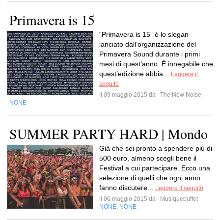
Primavera is 15
“Primavera is 15” è lo slogan
lanciato dall’organizzazione del
Primavera Sound durante i primi
mesi di quest’anno. È innegabile che
quest’edizione abbia...
Leggere il
seguito
Il 09 maggio 2015 da
The New Noise
NONE
SUMMER PARTY HARD | Mondo
Già che sei pronto a spendere più di
500 euro, almeno scegli bene il
Festival a cui partecipare. Ecco una
selezione di quelli che ogni anno
fanno discutere...
Leggere il seguito
Il 06 maggio 2015 da
Musiquebuffet
NONE
NONE
,