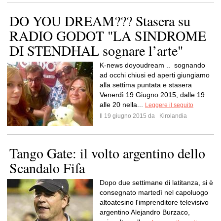
DO YOU DREAM??? Stasera su
RADIO GODOT "LA SINDROME
DI STENDHAL sognare l’arte"
K-news doyoudream .. sognando
ad occhi chiusi ed aperti giungiamo
alla settima puntata e stasera
Venerdì 19 Giugno 2015, dalle 19
alle 20 nella...
Leggere il seguito
Il 19 giugno 2015 da
Kirolandia
Tango Gate: il volto argentino dello
Scandalo Fifa
Dopo due settimane di latitanza, si è
consegnato martedì nel capoluogo
altoatesino l'imprenditore televisivo
argentino Alejandro Burzaco,