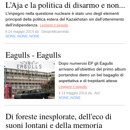
L’Aja e la politica di disarmo e non...
L’impegno nella questione nucleare è stato uno degli elementi
principali della politica estera del Kazakhstan sin dall’ottenimento
dell’indipendenza.
Leggere il seguito
Il 14 maggio 2014 da
Geopoliticarivista
NONE
NONE
NONE
,
,
Eagulls - Eagulls
Dopo numerosi EP gli Eagulls
arrivano all'obiettivo del primo album
portandosi dietro un bel bagaglio di
aspettativa e di trepidanti attese.
Leggere il seguito
Il 13 maggio 2014 da
Ant
NONE
NONE
,
Di foreste inesplorate, dell'eco di
suoni lontani e della memoria