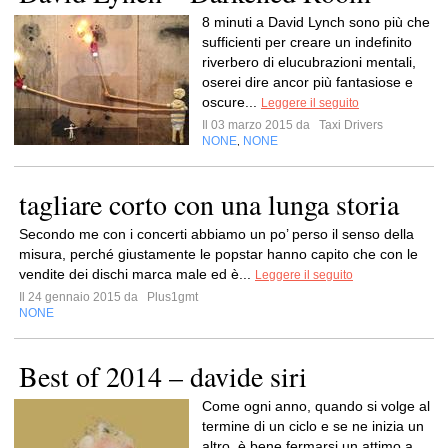
8 minuti a David Lynch sono più che
sufficienti per creare un indefinito
riverbero di elucubrazioni mentali,
oserei dire ancor più fantasiose e
oscure...
Leggere il seguito
Il 03 marzo 2015 da
Taxi Drivers
NONE
NONE
,
tagliare corto con una lunga storia
Secondo me con i concerti abbiamo un po’ perso il senso della
misura, perché giustamente le popstar hanno capito che con le
vendite dei dischi marca male ed è...
Leggere il seguito
Il 24 gennaio 2015 da
Plus1gmt
NONE
Best of 2014 – davide siri
Come ogni anno, quando si volge al
termine di un ciclo e se ne inizia un
altro, è bene fermarsi un attimo a