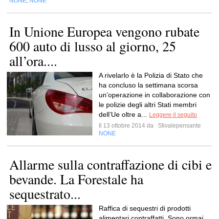
NONE
NONE
,
In Unione Europea vengono rubate
600 auto di lusso al giorno, 25
all’ora....
A rivelarlo è la Polizia di Stato che
ha concluso la settimana scorsa
un’operazione in collaborazione con
le polizie degli altri Stati membri
dell’Ue oltre a...
Leggere il seguito
Il 13 ottobre 2014 da
Stivalepensante
NONE
Allarme sulla contraffazione di cibi e
bevande. La Forestale ha
sequestrato...
Raffica di sequestri di prodotti
alimentari contraffatti. Sono ormai