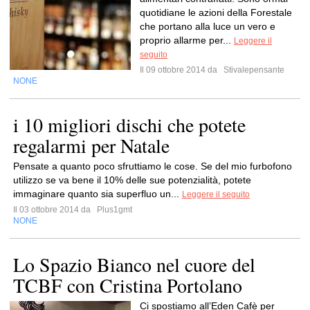
quotidiane le azioni della Forestale
che portano alla luce un vero e
proprio allarme per...
Leggere il
seguito
Il 09 ottobre 2014 da
Stivalepensante
NONE
i 10 migliori dischi che potete
regalarmi per Natale
Pensate a quanto poco sfruttiamo le cose. Se del mio furbofono
utilizzo se va bene il 10% delle sue potenzialità, potete
immaginare quanto sia superfluo un...
Leggere il seguito
Il 03 ottobre 2014 da
Plus1gmt
NONE
Lo Spazio Bianco nel cuore del
TCBF con Cristina Portolano
Ci spostiamo all’Eden Cafè per