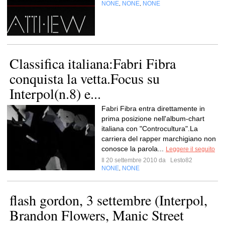
NONE
NONE
NONE
,
,
Classifica italiana:Fabri Fibra
conquista la vetta.Focus su
Interpol(n.8) e...
Fabri Fibra entra direttamente in
prima posizione nell'album-chart
italiana con "Controcultura".La
carriera del rapper marchigiano non
conosce la parola...
Leggere il seguito
Il 20 settembre 2010 da
Lesto82
NONE
NONE
,
flash gordon, 3 settembre (Interpol,
Brandon Flowers, Manic Street