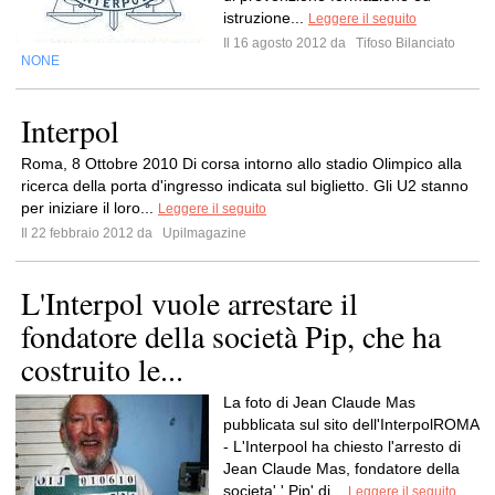
istruzione...
Leggere il seguito
Il 16 agosto 2012 da
Tifoso Bilanciato
NONE
Interpol
Roma, 8 Ottobre 2010 Di corsa intorno allo stadio Olimpico alla
ricerca della porta d'ingresso indicata sul biglietto. Gli U2 stanno
per iniziare il loro...
Leggere il seguito
Il 22 febbraio 2012 da
Upilmagazine
L'Interpol vuole arrestare il
fondatore della società Pip, che ha
costruito le...
La foto di Jean Claude Mas
pubblicata sul sito dell'InterpolROMA
- L'Interpool ha chiesto l'arresto di
Jean Claude Mas, fondatore della
societa' ' Pip' di...
Leggere il seguito