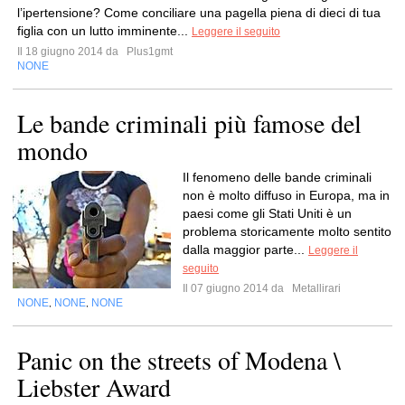
l’ipertensione? Come conciliare una pagella piena di dieci di tua
figlia con un lutto imminente...
Leggere il seguito
Il 18 giugno 2014 da
Plus1gmt
NONE
Le bande criminali più famose del
mondo
Il fenomeno delle bande criminali
non è molto diffuso in Europa, ma in
paesi come gli Stati Uniti è un
problema storicamente molto sentito
dalla maggior parte...
Leggere il
seguito
Il 07 giugno 2014 da
Metallirari
NONE
NONE
NONE
,
,
Panic on the streets of Modena \
Liebster Award