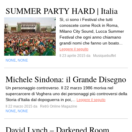
SUMMER PARTY HARD | Italia
Sì, ci sono i Festival che tutti
conoscete come Rock in Roma,
Milano City Sound, Lucca Summer
Festival che ogni anno chiamano
grandi nomi che fanno un boato...
Leggere il seguito
Il 23 aprile 2015 da
Musiquebuffet
NONE
NONE
,
Michele Sindona: il Grande Disegno
Un personaggio controverso. Il 22 marzo 1986 moriva nel
supercarcere di Voghera uno dei personaggi più controversi della
Storia d’Italia dal dopoguerra in poi,...
Leggere il seguito
Il 22 marzo 2015 da
Retrò Online Magazine
NONE
NONE
,
David Lynch – Darkened Room