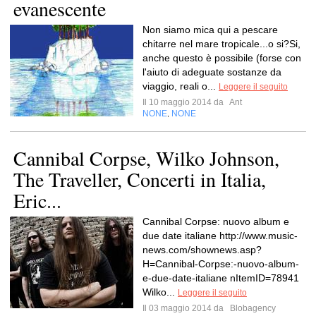
evanescente
Non siamo mica qui a pescare
chitarre nel mare tropicale...o si?Si,
anche questo è possibile (forse con
l'aiuto di adeguate sostanze da
viaggio, reali o...
Leggere il seguito
Il 10 maggio 2014 da
Ant
NONE
NONE
,
Cannibal Corpse, Wilko Johnson,
The Traveller, Concerti in Italia,
Eric...
Cannibal Corpse: nuovo album e
due date italiane http://www.music-
news.com/shownews.asp?
H=Cannibal-Corpse:-nuovo-album-
e-due-date-italiane nItemID=78941
Wilko...
Leggere il seguito
Il 03 maggio 2014 da
Blobagency