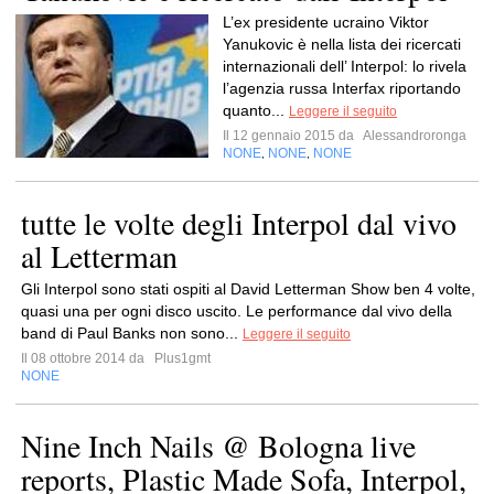
L’ex presidente ucraino Viktor
Yanukovic è nella lista dei ricercati
internazionali dell’ Interpol: lo rivela
l’agenzia russa Interfax riportando
quanto...
Leggere il seguito
Il 12 gennaio 2015 da
Alessandroronga
NONE
NONE
NONE
,
,
tutte le volte degli Interpol dal vivo
al Letterman
Gli Interpol sono stati ospiti al David Letterman Show ben 4 volte,
quasi una per ogni disco uscito. Le performance dal vivo della
band di Paul Banks non sono...
Leggere il seguito
Il 08 ottobre 2014 da
Plus1gmt
NONE
Nine Inch Nails @ Bologna live
reports, Plastic Made Sofa, Interpol,