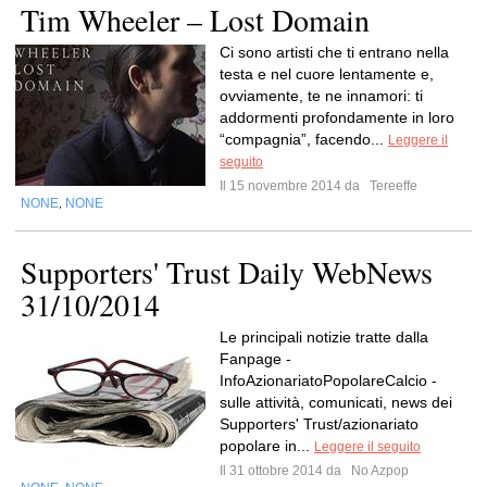
Tim Wheeler – Lost Domain
Ci sono artisti che ti entrano nella
testa e nel cuore lentamente e,
ovviamente, te ne innamori: ti
addormenti profondamente in loro
“compagnia”, facendo...
Leggere il
seguito
Il 15 novembre 2014 da
Tereeffe
NONE
NONE
,
Supporters' Trust Daily WebNews
31/10/2014
Le principali notizie tratte dalla
Fanpage -
InfoAzionariatoPopolareCalcio -
sulle attività, comunicati, news dei
Supporters' Trust/azionariato
popolare in...
Leggere il seguito
Il 31 ottobre 2014 da
No Azpop