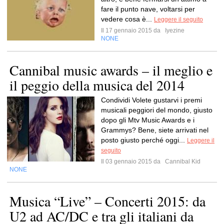
fare il punto nave, voltarsi per
vedere cosa è...
Leggere il seguito
Il 17 gennaio 2015 da
Iyezine
NONE
Cannibal music awards – il meglio e
il peggio della musica del 2014
Condividi Volete gustarvi i premi
musicali peggiori del mondo, giusto
dopo gli Mtv Music Awards e i
Grammys? Bene, siete arrivati nel
posto giusto perché oggi...
Leggere il
seguito
Il 03 gennaio 2015 da
Cannibal Kid
NONE
Musica “Live” – Concerti 2015: da
U2 ad AC/DC e tra gli italiani da