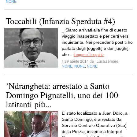
NONE
Toccabili (Infanzia Sperduta #4)
_ Siamo arrivati alla fine di questo
viaggio inaspettato e per certi versi
inquietante. Nei precedenti post ti ho
parlato degli [oggetti] e dei [luoghi]
che...
Leggere il seguito
Il 29 aprile 2014 da
Luca.sempre
NONE
NONE
NONE
,
,
‘Ndrangheta: arrestato a Santo
Domingo Pignatelli, uno dei 100
latitanti più...
E’ stato localizzato a Juan Dolio, a
Santo Domingo, e arrestato dal
Servizio Centrale Operativo (Sco)
della Polizia, insieme a Interpol