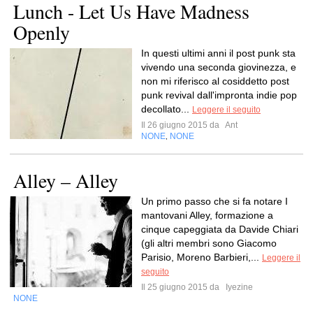
Lunch - Let Us Have Madness
Openly
In questi ultimi anni il post punk sta
vivendo una seconda giovinezza, e
non mi riferisco al cosiddetto post
punk revival dall'impronta indie pop
decollato...
Leggere il seguito
Il 26 giugno 2015 da
Ant
NONE
NONE
,
Alley – Alley
Un primo passo che si fa notare I
mantovani Alley, formazione a
cinque capeggiata da Davide Chiari
(gli altri membri sono Giacomo
Parisio, Moreno Barbieri,...
Leggere il
seguito
Il 25 giugno 2015 da
Iyezine
NONE