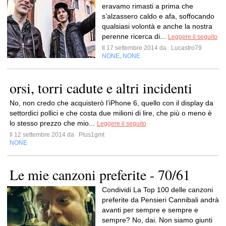
eravamo rimasti a prima che
s’alzassero caldo e afa, soffocando
qualsiasi volontà e anche la nostra
perenne ricerca di...
Leggere il seguito
Il 17 settembre 2014 da
Lucastro79
NONE
NONE
,
orsi, torri cadute e altri incidenti
No, non credo che acquisterò l’iPhone 6, quello con il display da
settordici pollici e che costa due milioni di lire, che più o meno è
lo stesso prezzo che mio...
Leggere il seguito
Il 12 settembre 2014 da
Plus1gmt
NONE
Le mie canzoni preferite - 70/61
Condividi La Top 100 delle canzoni
preferite da Pensieri Cannibali andrà
avanti per sempre e sempre e
sempre? No, dai. Non siamo giunti