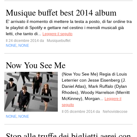
Musique buffet best 2014 album
E' arrivato il momento di mettere la testa a posto, di far ordine tra
le playlist di Spotify e gettare nel cestino i mensili musicali già
letti, che tanto di...
Leggere il seguito
Il 24 dicembre 2014 da
Musiquebuffet
NONE
NONE
,
Now You See Me
(Now You See Me) Regia di Louis
Leterrier con Jesse Eisenberg (J.
Daniel Atlas), Mark Ruffalo (Dylan
Rhodes), Woody Harrelson (Merritt
McKinney), Morgan...
Leggere il
seguito
Il 05 dicembre 2014 da
Nehovistecose
NONE
NONE
,
Stop alle truffe dei biglietti aerei con