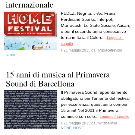
internazionale
FEDEZ, Negrita, J-Ax, Franz
Ferdinand Sparks, Interpol,
Marracash, Lo Stato Sociale, Aucan,
e per il secondo anno consecutivo
torna in Italia il Colors...
Leggere il
seguito
Il 21 maggio 2015 da
Mipiacetreviso
NONE
15 anni di musica al Primavera
Sound di Barcellona
Il Primavera Sound, appuntamento
obbligatorio per l'amante del festival
per eccellenza, quest'anno compie
15 anni! Nel 2001 il Primavera
cominciò con solo...
Leggere il seguito
Il 21 maggio 2015 da
Witzbalinka
NONE
NONE
,