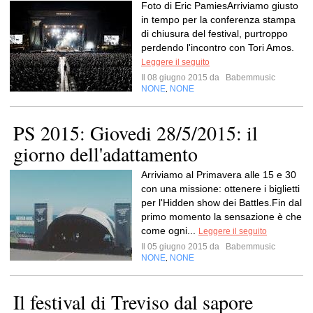
Foto di Eric PamiesArriviamo giusto
in tempo per la conferenza stampa
di chiusura del festival, purtroppo
perdendo l'incontro con Tori Amos.
Leggere il seguito
Il 08 giugno 2015 da
Babemmusic
NONE
NONE
,
PS 2015: Giovedi 28/5/2015: il
giorno dell'adattamento
Arriviamo al Primavera alle 15 e 30
con una missione: ottenere i biglietti
per l'Hidden show dei Battles.Fin dal
primo momento la sensazione è che
come ogni...
Leggere il seguito
Il 05 giugno 2015 da
Babemmusic
NONE
NONE
,
Il festival di Treviso dal sapore