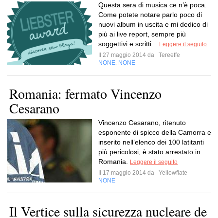
Questa sera di musica ce n’è poca.
Come potete notare parlo poco di
nuovi album in uscita e mi dedico di
più ai live report, sempre più
soggettivi e scritti...
Leggere il seguito
Il 27 maggio 2014 da
Tereeffe
NONE
NONE
,
Romania: fermato Vincenzo
Cesarano
Vincenzo Cesarano, ritenuto
esponente di spicco della Camorra e
inserito nell’elenco dei 100 latitanti
più pericolosi, è stato arrestato in
Romania.
Leggere il seguito
Il 17 maggio 2014 da
Yellowflate
NONE
Il Vertice sulla sicurezza nucleare de