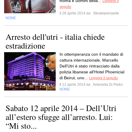
Roma e uomini della...
Leggere il
seguito
Il 28 aprile 2014 da
Stivalepensante
NONE
Arresto dell'utri - italia chiede
estradizione
In ottemperanza con il mandato di
cattura internazionale, Marcello
Dell'Utri è stato rintracciato dalla
polizia libanese all'Hotel Phoenicial
di Beirut, uno...
Leggere il seguito
Il 12 aprile 2014 da
Antonella Di Pietro
NONE
Sabato 12 aprile 2014 – Dell’Utri
all’estero sfugge all’arresto. Lui:
“Mi sto...