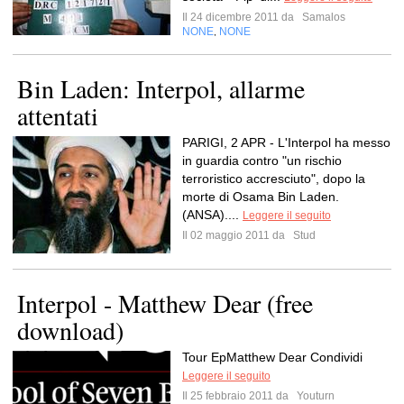
Il 24 dicembre 2011 da
Samalos
NONE
NONE
,
Bin Laden: Interpol, allarme
attentati
PARIGI, 2 APR - L'Interpol ha messo
in guardia contro "un rischio
terroristico accresciuto", dopo la
morte di Osama Bin Laden.
(ANSA)....
Leggere il seguito
Il 02 maggio 2011 da
Stud
Interpol - Matthew Dear (free
download)
Tour EpMatthew Dear Condividi
Leggere il seguito
Il 25 febbraio 2011 da
Youturn