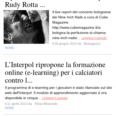
Rudy Rotta ...
Il live report del concerto bolognese
dei Nine Inch Nails a cura di Cube
Magazine
http://www.cubemagazine.it/a-
bologna-la-perfezione-si-chiama-
nine-inch-nails/...
Leggere il seguito
Il 09 giugno 2014 da
Blobagency
NONE
L’Interpol ripropone la formazione
online (e-learning) per i calciatori
contro l...
Il programma di e-learning per i giocatori è stato rilanciato sul sito
web dell'Interpol. Il modulo di apprendimento aggiornato è ora
disponibile in cinque...
Leggere il seguito
Il 11 aprile 2013 da
Tifoso Bilanciato
NONE