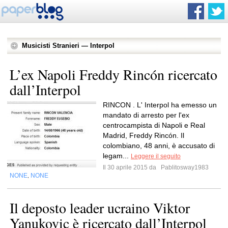
Musicisti Stranieri — Interpol
L’ex Napoli Freddy Rincón ricercato
dall’Interpol
RINCON . L' Interpol ha emesso un
mandato di arresto per l'ex
centrocampista di Napoli e Real
Madrid, Freddy Rincón. Il
colombiano, 48 anni, è accusato di
legam...
Leggere il seguito
Il 30 aprile 2015 da
Pablitosway1983
NONE
NONE
,
Il deposto leader ucraino Viktor
Yanukovic è ricercato dall’Interpol