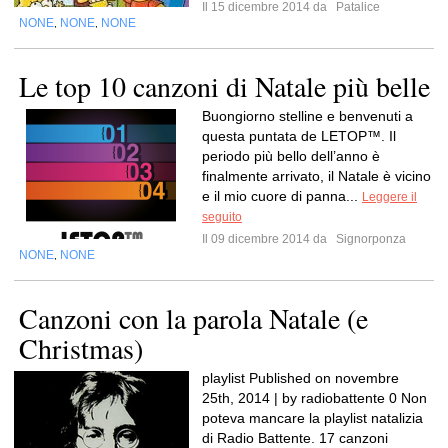
Il 15 dicembre 2014 da
Patalice
NONE
NONE
NONE
,
,
Le top 10 canzoni di Natale più belle
Buongiorno stelline e benvenuti a
questa puntata de LETOP™. Il
periodo più bello dell’anno è
finalmente arrivato, il Natale è vicino
e il mio cuore di panna...
Leggere il
seguito
Il 09 dicembre 2014 da
Signorponza
NONE
NONE
,
Canzoni con la parola Natale (e
Christmas)
playlist Published on novembre
25th, 2014 | by radiobattente 0 Non
poteva mancare la playlist natalizia
di Radio Battente. 17 canzoni