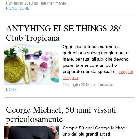
Il 24 luglio 2013 da
Intrattenimento
NONE
NONE
,
ANTYHING ELSE THINGS 28/
Club Tropicana
Oggi i più fortunati saranno a
godersi una soleggiata gioranta di
mare, per tutti gli altri che devono
pazientare ancora un pò ho
preparato questa speciale...
Leggere
il seguito
Il 07 luglio 2013 da
Lenselse
NONE
George Michael, 50 anni vissuti
pericolosamente
Compie 50 anni George Michael
uno dei più grandi artisti