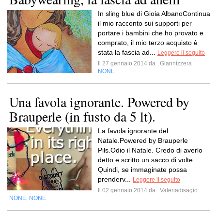
In sling blue di Gioia AlbanoContinua
il mio racconto sui supporti per
portare i bambini che ho provato e
comprato, il mio terzo acquisto è
stata la fascia ad...
Leggere il seguito
Il 27 gennaio 2014 da
Giannizzera
NONE
Una favola ignorante. Powered by
Brauperle (in fusto da 5 lt).
La favola ignorante del
Natale.Powered by Brauperle
Pils.Odio il Natale. Credo di averlo
detto e scritto un sacco di volte.
Quindi, se immaginate possa
prenderv...
Leggere il seguito
Il 02 gennaio 2014 da
Valeriadisagio
NONE
NONE
,