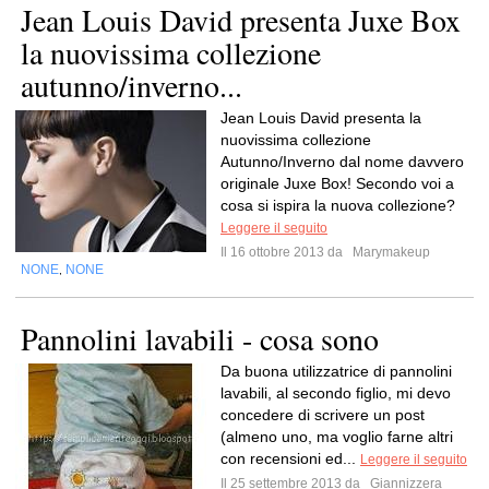
Jean Louis David presenta Juxe Box
la nuovissima collezione
autunno/inverno...
Jean Louis David presenta la
nuovissima collezione
Autunno/Inverno dal nome davvero
originale Juxe Box! Secondo voi a
cosa si ispira la nuova collezione?
Leggere il seguito
Il 16 ottobre 2013 da
Marymakeup
NONE
NONE
,
Pannolini lavabili - cosa sono
Da buona utilizzatrice di pannolini
lavabili, al secondo figlio, mi devo
concedere di scrivere un post
(almeno uno, ma voglio farne altri
con recensioni ed...
Leggere il seguito
Il 25 settembre 2013 da
Giannizzera