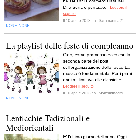
ha sei anni.Commercialista nel
Dna.Seria e puntuale...
Leggere il
seguito
Il 10 aprile 2013 da
Saramartina21
NONE
NONE
,
La playlist delle feste di compleanno
Ciao, come promesso ecco con la
seconda parte del post
sull’organizzazione delle feste. La
musica è fondamentale. Per i primi
anni mi limitavo alle classiche...
Leggere il seguito
Il 10 aprile 2013 da
Momsinthecity
NONE
NONE
,
Lenticchie Tadizionali e
Mediorientali
E' l'ultimo giorno dell'anno. Oggi