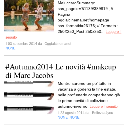
MaiuccaroSummary:
sas_pageid='51139/389819'; //
Pagina :
oggialcinema.net/homepage
sas_formatid=26176; // Formato :
250X250_Post 250x250...
Leggere il
seguito
Il 03 settembre 2014 da
Oggialcinemanet
NONE
#Autunno2014 Le novità #makeup
di Marc Jacobs
Mentre saremo un po’ tutte in
vacanza a goderci la fine estate,
nelle profumerie compariranno già
le prime novità di collezione
autunno-inverno.
Leggere il seguito
Il 23 agosto 2014 da
Bellezza4you
NONE
NONE
,