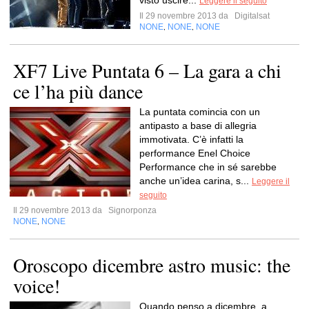
visto uscire...
Leggere il seguito
Il 29 novembre 2013 da
Digitalsat
NONE
NONE
NONE
,
,
XF7 Live Puntata 6 – La gara a chi
ce l’ha più dance
La puntata comincia con un
antipasto a base di allegria
immotivata. C’è infatti la
performance Enel Choice
Performance che in sé sarebbe
anche un’idea carina, s...
Leggere il
seguito
Il 29 novembre 2013 da
Signorponza
NONE
NONE
,
Oroscopo dicembre astro music: the
voice!
Quando penso a dicembre, a