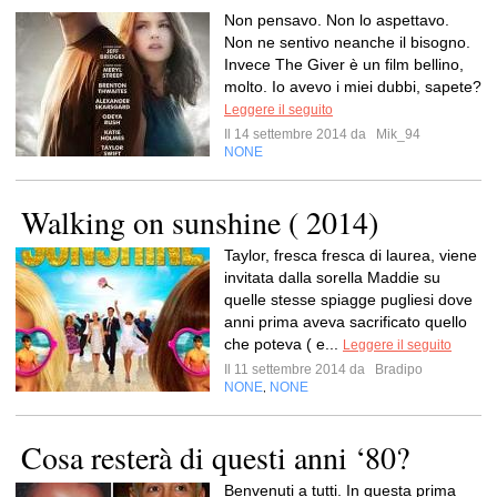
Non pensavo. Non lo aspettavo.
Non ne sentivo neanche il bisogno.
Invece The Giver è un film bellino,
molto. Io avevo i miei dubbi, sapete?
Leggere il seguito
Il 14 settembre 2014 da
Mik_94
NONE
Walking on sunshine ( 2014)
Taylor, fresca fresca di laurea, viene
invitata dalla sorella Maddie su
quelle stesse spiagge pugliesi dove
anni prima aveva sacrificato quello
che poteva ( e...
Leggere il seguito
Il 11 settembre 2014 da
Bradipo
NONE
NONE
,
Cosa resterà di questi anni ‘80?
Benvenuti a tutti. In questa prima