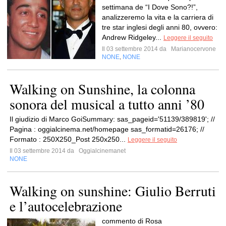
settimana de “I Dove Sono?!”,
analizzeremo la vita e la carriera di
tre star inglesi degli anni 80, ovvero:
Andrew Ridgeley...
Leggere il seguito
Il 03 settembre 2014 da
Marianocervone
NONE
NONE
,
Walking on Sunshine, la colonna
sonora del musical a tutto anni ’80
Il giudizio di Marco GoiSummary: sas_pageid='51139/389819'; //
Pagina : oggialcinema.net/homepage sas_formatid=26176; //
Formato : 250X250_Post 250x250...
Leggere il seguito
Il 03 settembre 2014 da
Oggialcinemanet
NONE
Walking on sunshine: Giulio Berruti
e l’autocelebrazione
commento di Rosa