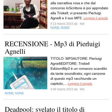
alla narrattiva rosa e che dal
concorso IoScrittore è poi approdato
alla Triskell; vi presento Pierluigi
Agnelli e il suo MP3.
Leggere il seguito
Il 13 marzo 2015 da
Nel
NONE
NONE
,
RECENSIONE - Mp3 di Pierluigi
Agnelli
TITOLO: MP3AUTORE: Pierluigi
AgnelliEDITORE: Triskell
EdizioniMp3 è un romanzo scandito
da tante soundtraks; ogni canzone
di questo mp3 racchiunde un
capitolo,...
Leggere il seguito
Il 09 marzo 2015 da
Nel
NONE
NONE
,
Deadpool: svelato il titolo di