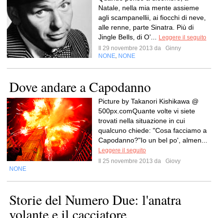
Natale, nella mia mente assieme
agli scampanellii, ai fiocchi di neve,
alle renne, parte Sinatra. Più di
Jingle Bells, di O’...
Leggere il seguito
Il 29 novembre 2013 da
Ginny
NONE
NONE
,
Dove andare a Capodanno
Picture by Takanori Kishikawa @
500px.comQuante volte vi siete
trovati nella situazione in cui
qualcuno chiede: "Cosa facciamo a
Capodanno?"Io un bel po', almen...
Leggere il seguito
Il 25 novembre 2013 da
Giovy
NONE
Storie del Numero Due: l'anatra
volante e il cacciatore.