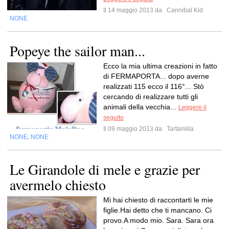
Il 14 maggio 2013 da
Cannibal Kid
NONE
Popeye the sailor man...
Ecco la mia ultima creazioni in fatto
di FERMAPORTA... dopo averne
realizzati 115 ecco il 116°... Stò
cercando di realizzare tutti gli
animali della vecchia...
Leggere il
seguito
Il 09 maggio 2013 da
Tartamilla
NONE
NONE
,
Le Girandole di mele e grazie per
avermelo chiesto
Mi hai chiesto di raccontarti le mie
figlie.Hai detto che ti mancano. Ci
provo.A modo mio. Sara. Sara ora