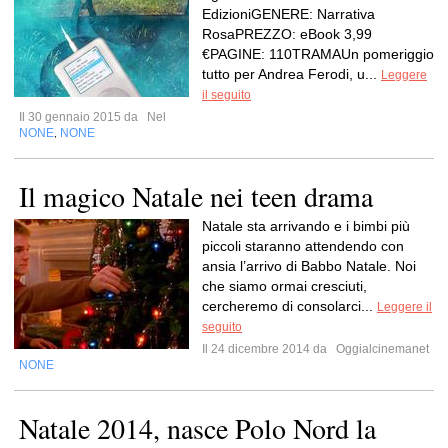
EdizioniGENERE: Narrativa
RosaPREZZO: eBook 3,99
€PAGINE: 110TRAMAUn pomeriggio
tutto per Andrea Ferodi, u...
Leggere
il seguito
Il 30 gennaio 2015 da
Nel
NONE
NONE
,
Il magico Natale nei teen drama
Natale sta arrivando e i bimbi più
piccoli staranno attendendo con
ansia l’arrivo di Babbo Natale. Noi
che siamo ormai cresciuti,
cercheremo di consolarci...
Leggere il
seguito
Il 24 dicembre 2014 da
Oggialcinemanet
NONE
Natale 2014, nasce Polo Nord la