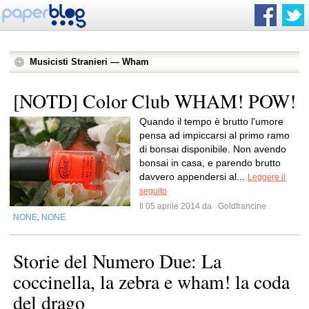
Musicisti Stranieri — Wham
[NOTD] Color Club WHAM! POW!
Quando il tempo è brutto l'umore
pensa ad impiccarsi al primo ramo
di bonsai disponibile. Non avendo
bonsai in casa, e parendo brutto
davvero appendersi al...
Leggere il
seguito
Il 05 aprile 2014 da
Goldfrancine
NONE
NONE
,
Storie del Numero Due: La
coccinella, la zebra e wham! la coda
del drago