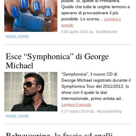
pulizie. Sì, quelle di Primavera.
Quelle che tutte le unghie temono e
sperano di procrastinare il più
possibile. Lo scorso...
Leggere il
seguito
Il 08 aprile 2014 da
Goldfrancine
NONE
NONE
,
Esce “Symphonica” di George
Michael
“Symphonica”, il nuovo CD di
George Michael registrato durante il
Symphonica Tour del 2011/2012, lo
show con il quale la star
internazionale, primo artista ad...
Leggere il seguito
Il 17 marzo 2014 da
Musicstarsblog
NONE
NONE
,
Babywearing, la fascia ad anelli