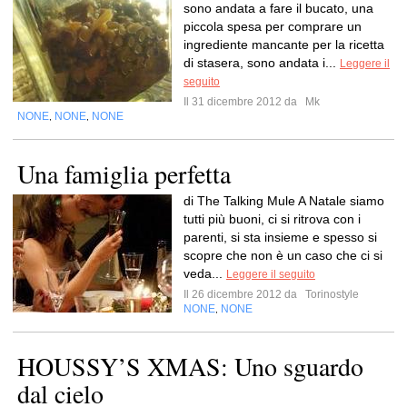
sono andata a fare il bucato, una
piccola spesa per comprare un
ingrediente mancante per la ricetta
di stasera, sono andata i...
Leggere il
seguito
Il 31 dicembre 2012 da
Mk
NONE
NONE
NONE
,
,
Una famiglia perfetta
di The Talking Mule A Natale siamo
tutti più buoni, ci si ritrova con i
parenti, si sta insieme e spesso si
scopre che non è un caso che ci si
veda...
Leggere il seguito
Il 26 dicembre 2012 da
Torinostyle
NONE
NONE
,
HOUSSY’S XMAS: Uno sguardo
dal cielo