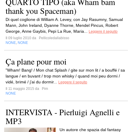
QUARTO TIPO (aka Wham bam
thank you Spaceman)
Di quel coglione di William A. Levey, con Jay Rasumny, Samual
Mann, John Ireland, Dyanne Thorne, Mendel Pincus, Robert
George, Anne Gaybis, Pepi La Rue, Maria...
Leggere il seguito
Il 09 luglio 2010 da
Pellicoledallabisso
NONE
NONE
,
Ça plane pour moi
"Wham! Bang! / Mon chat Splash / gite sur mon lit / a bouffé / sa
langue / en buvant / trop mon whisky / quand moi peu dormi /
vidé, brimé / j'ai du dormir...
Leggere il seguito
Il 11 maggio 2015 da
Pim
NONE
INTERVISTA - Pierluigi Agnelli e
MP3
Un autore che spazia dal fantasy