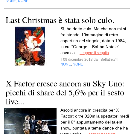
NONE
NONE
,
Last Christmas è stata solo culo.
Sì, ho detto culo. Ma che non mi si
fraintenda. L’immagine di retro
copertina del singolo, datato 1984,
in cui “George – Babbo Natale”,
cavalca...
Leggere il seguito
Il 09 dicembre 2013 da
Bellatrix74
NONE
NONE
,
X Factor cresce ancora su Sky Uno:
picchi di share del 5,6% per il sesto
live...
Ascolti ancora in crescita per X
Factor: oltre 920mila spettatori medi
per il 6° appuntamento del talent
show, puntata a tema dance che ha