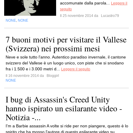
accomunate dalla parola...
Leggere il
seguito
Il 25 novembre 2014 da
Lucastro79
NONE
NONE
,
7 buoni motivi per visitare il Vallese
(Svizzera) nei prossimi mesi
Neve e sole tutto l'anno. Autentico paradiso invernale, il cantone
svizzero del Vallese è un luogo unico, con piste che si snodano
fra i 1.500 e i 3.000 metri d...
Leggere il seguito
Il 16 novembre 2014 da
Bloggirl
NONE
I bug di Assassin's Creed Unity
hanno ispirato un esilarante video -
Notizia -...
I'm a Barbie assassin A volte si ride per non piangere, questo è lo
spirito che ha mosso l'autore di questo esilarante video su