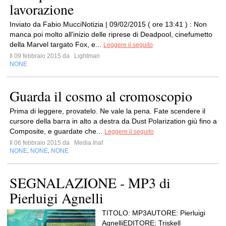
lavorazione
Inviato da Fabio MucciNotizia | 09/02/2015 ( ore 13:41 ) : Non
manca poi molto all'inizio delle riprese di Deadpool, cinefumetto
della Marvel targato Fox, e...
Leggere il seguito
Il 09 febbraio 2015 da
Lightman
NONE
Guarda il cosmo al cromoscopio
Prima di leggere, provatelo. Ne vale la pena. Fate scendere il
cursore della barra in alto a destra da Dust Polarization giù fino a
Composite, e guardate che...
Leggere il seguito
Il 06 febbraio 2015 da
Media Inaf
NONE
NONE
NONE
,
,
SEGNALAZIONE - MP3 di
Pierluigi Agnelli
TITOLO: MP3AUTORE: Pierluigi
AgnelliEDITORE: Triskell