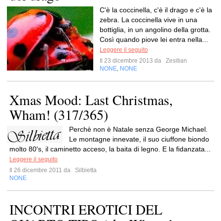
C'è la coccinella, c'è il drago e c'è la
zebra. La coccinella vive in una
bottiglia, in un angolino della grotta.
Così quando piove lei entra nella...
Leggere il seguito
Il 23 dicembre 2013 da
Zesitian
NONE
NONE
,
Xmas Mood: Last Christmas,
Wham! (317/365)
Perchè non è Natale senza George Michael.
Le montagne innevate, il suo ciuffone biondo
molto 80′s, il caminetto acceso, la baita di legno. E la fidanzata...
Leggere il seguito
Il 26 dicembre 2011 da
Silbietta
NONE
INCONTRI EROTICI DEL