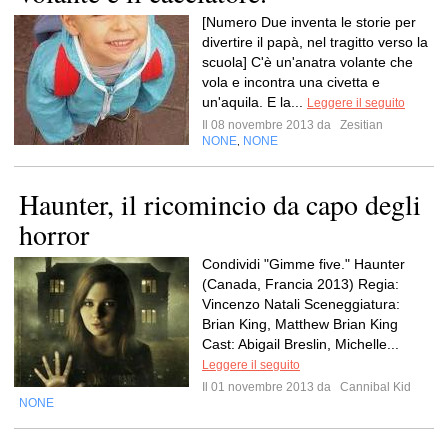
[Numero Due inventa le storie per
divertire il papà, nel tragitto verso la
scuola] C'è un'anatra volante che
vola e incontra una civetta e
un'aquila. E la...
Leggere il seguito
Il 08 novembre 2013 da
Zesitian
NONE
NONE
,
Haunter, il ricomincio da capo degli
horror
Condividi "Gimme five." Haunter
(Canada, Francia 2013) Regia:
Vincenzo Natali Sceneggiatura:
Brian King, Matthew Brian King
Cast: Abigail Breslin, Michelle...
Leggere il seguito
Il 01 novembre 2013 da
Cannibal Kid
NONE