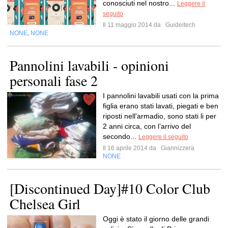
conosciuti nel nostro...
Leggere il
seguito
Il 11 maggio 2014 da
Guideitech
NONE
NONE
,
Pannolini lavabili - opinioni
personali fase 2
I pannolini lavabili usati con la prima
figlia erano stati lavati, piegati e ben
riposti nell'armadio, sono stati li per
2 anni circa, con l’arrivo del
secondo...
Leggere il seguito
Il 16 aprile 2014 da
Giannizzera
NONE
[Discontinued Day]#10 Color Club
Chelsea Girl
Oggi è stato il giorno delle grandi