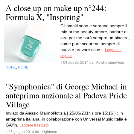
A close up on make up n°244:
Formula X, "Inspiring"
Gli smalti sono e saranno sempre il
mio primo beauty-amore, parlare di
loro per me sarà sempre un piacere,
come pure scoprirne sempre di
nuovi e provare cose...
Leggere il
seguito
Il 04 agosto 2014 da
Agwhatsinmybag
NONE
NONE
,
"Symphonica" di George Michael in
anteprima nazionale al Padova Pride
Village
Inviato da Alessio MarinoNotizia | 25/06/2014 ( ore 15:16 ) : In
anteprima italiana, in collaborazione con Universal Music Italia e
GAYin.
Leggere il seguito
Il 25 giugno 2014 da
Lightman