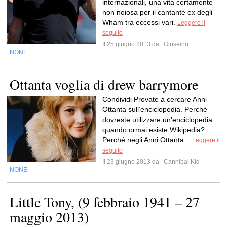
internazionali, una vita certamente
non noiosa per il cantante ex degli
Wham tra eccessi vari.
Leggere il
seguito
Il 25 giugno 2013 da
Giuseino
NONE
Ottanta voglia di drew barrymore
Condividi Provate a cercare Anni
Ottanta sull’enciclopedia. Perché
dovreste utilizzare un’enciclopedia
quando ormai esiste Wikipedia?
Perché negli Anni Ottanta...
Leggere il
seguito
Il 23 giugno 2013 da
Cannibal Kid
NONE
Little Tony, (9 febbraio 1941 – 27
maggio 2013)