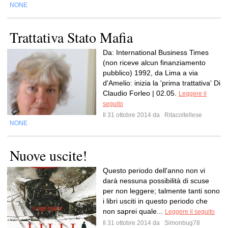
NONE
Trattativa Stato Mafia
Da: International Business Times
(non riceve alcun finanziamento
pubblico) 1992, da Lima a via
d'Amelio: inizia la 'prima trattativa' Di
Claudio Forleo | 02.05.
Leggere il
seguito
Il 31 ottobre 2014 da
Ritacoltellese
NONE
Nuove uscite!
Questo periodo dell'anno non vi
darà nessuna possibilità di scuse
per non leggere; talmente tanti sono
i libri usciti in questo periodo che
non saprei quale...
Leggere il seguito
Il 31 ottobre 2014 da
Simonbug78