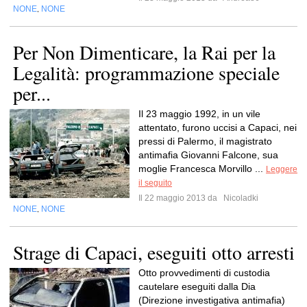
NONE
NONE
,
Per Non Dimenticare, la Rai per la
Legalità: programmazione speciale
per...
Il 23 maggio 1992, in un vile
attentato, furono uccisi a Capaci, nei
pressi di Palermo, il magistrato
antimafia Giovanni Falcone, sua
moglie Francesca Morvillo ...
Leggere
il seguito
Il 22 maggio 2013 da
Nicoladki
NONE
NONE
,
Strage di Capaci, eseguiti otto arresti
Otto provvedimenti di custodia
cautelare eseguiti dalla Dia
(Direzione investigativa antimafia)