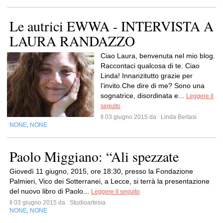
Le autrici EWWA - INTERVISTA A
LAURA RANDAZZO
Ciao Laura, benvenuta nel mio blog.
Raccontaci qualcosa di te. Ciao
Linda! Innanzitutto grazie per
l’invito.Che dire di me? Sono una
sognatrice, disordinata e...
Leggere il
seguito
Il 03 giugno 2015 da
Linda Bertasi
NONE
NONE
,
Paolo Miggiano: “Ali spezzate
Giovedì 11 giugno, 2015, ore 18:30, presso la Fondazione
Palmieri, Vico dei Sotterranei, a Lecce, si terrà la presentazione
del nuovo libro di Paolo...
Leggere il seguito
Il 03 giugno 2015 da
Studioartesia
NONE
NONE
,