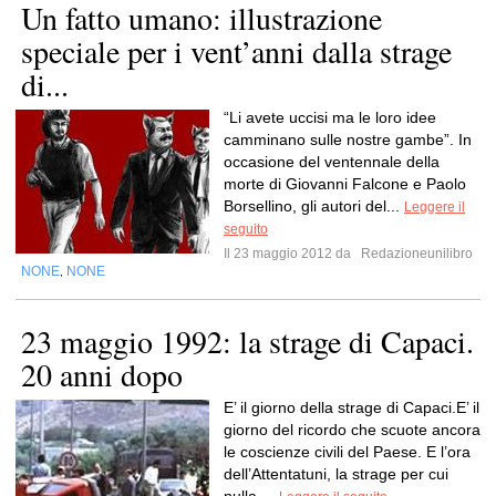
Un fatto umano: illustrazione
speciale per i vent’anni dalla strage
di...
“Li avete uccisi ma le loro idee
camminano sulle nostre gambe”. In
occasione del ventennale della
morte di Giovanni Falcone e Paolo
Borsellino, gli autori del...
Leggere il
seguito
Il 23 maggio 2012 da
Redazioneunilibro
NONE
NONE
,
23 maggio 1992: la strage di Capaci.
20 anni dopo
E’ il giorno della strage di Capaci.E’ il
giorno del ricordo che scuote ancora
le coscienze civili del Paese. E l’ora
dell’Attentatuni, la strage per cui