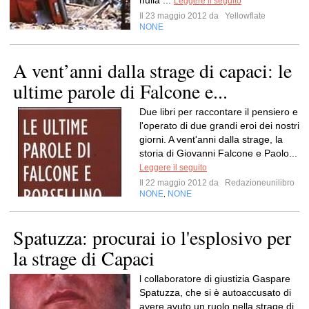
nulla ...
Leggere il seguito
Il 23 maggio 2012 da
Yellowflate
NONE
A vent’anni dalla strage di capaci: le
ultime parole di Falcone e...
Due libri per raccontare il pensiero e
l'operato di due grandi eroi dei nostri
giorni. A vent'anni dalla strage, la
storia di Giovanni Falcone e Paolo...
Leggere il seguito
Il 22 maggio 2012 da
Redazioneunilibro
NONE
NONE
,
Spatuzza: procurai io l'esplosivo per
la strage di Capaci
l collaboratore di giustizia Gaspare
Spatuzza, che si è autoaccusato di
avere avuto un ruolo nella strage di