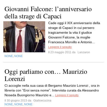
Giovanni Falcone: l’anniversario
della strage di Capaci
Cade oggi il XIX anniversario della
strage di Capaci in cui persero
tragicamente la vita il giudice
Giovanni Falcone, la moglie
Francesca Morvillo e Antonio...
Leggere il seguito
Il 23 maggio 2011 da
Lanzaron
NONE
NONE
,
Oggi parliamo con… Maurizio
Lorenzi
Ci accoglie nella sua casa di Bergamo Maurizio Lorenzi , ora in
libreria con “Eroi senza nome”. Intervista curata da Alessandro
Noseda Buongiorno Maurizio e...
Leggere il seguito
Il 30 giugno 2015 da
Gialloecucina
NONE
NONE
NONE
,
,