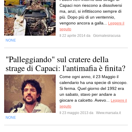
Capaci non riescono a dissolversi
ma, anzi, si infittiscono sempre di
più. Dopo più di un ventennio,
vengono ancora a galla...
Leggere il
seguito
Il 22 aprile 2014 da
Giornalesiracusa
NONE
"Palleggiando" sul cratere della
strage di Capaci: l'antimafia è finita?
Come ogni anno, il 23 Maggio il
calendario ha una specie di sincopo.
Si ferma. Quel giorno del 1992 era
un sabato, stavo per andare a
giocare a calcetto. Avevo...
Leggere il
seguito
Il 23 maggio 2013 da
Www.marsala.it
NONE