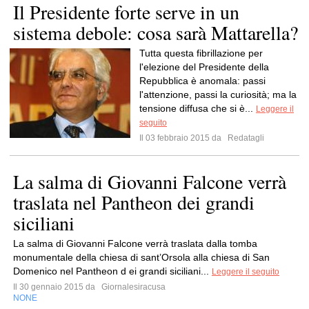
Il Presidente forte serve in un
sistema debole: cosa sarà Mattarella?
Tutta questa fibrillazione per
l'elezione del Presidente della
Repubblica è anomala: passi
l'attenzione, passi la curiosità; ma la
tensione diffusa che si è...
Leggere il
seguito
Il 03 febbraio 2015 da
Redatagli
La salma di Giovanni Falcone verrà
traslata nel Pantheon dei grandi
siciliani
La salma di Giovanni Falcone verrà traslata dalla tomba
monumentale della chiesa di sant’Orsola alla chiesa di San
Domenico nel Pantheon d ei grandi siciliani...
Leggere il seguito
Il 30 gennaio 2015 da
Giornalesiracusa
NONE