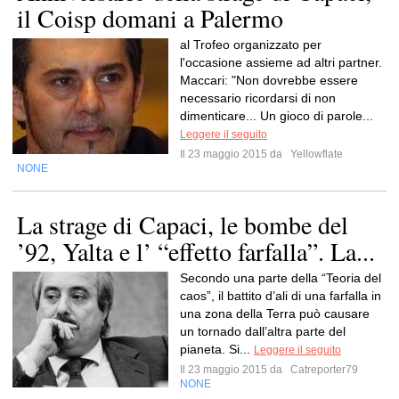
il Coisp domani a Palermo
al Trofeo organizzato per
l'occasione assieme ad altri partner.
Maccari: "Non dovrebbe essere
necessario ricordarsi di non
dimenticare... Un gioco di parole...
Leggere il seguito
Il 23 maggio 2015 da
Yellowflate
NONE
La strage di Capaci, le bombe del
’92, Yalta e l’ “effetto farfalla”. La...
Secondo una parte della “Teoria del
caos”, il battito d’ali di una farfalla in
una zona della Terra può causare
un tornado dall’altra parte del
pianeta. Si...
Leggere il seguito
Il 23 maggio 2015 da
Catreporter79
NONE