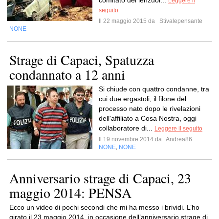
comitato dei lenzuol...
Leggere il
seguito
Il 22 maggio 2015 da
Stivalepensante
NONE
Strage di Capaci, Spatuzza
condannato a 12 anni
Si chiude con quattro condanne, tra
cui due ergastoli, il filone del
processo nato dopo le rivelazioni
dell'affiliato a Cosa Nostra, oggi
collaboratore di...
Leggere il seguito
Il 19 novembre 2014 da
Andrea86
NONE
NONE
,
Anniversario strage di Capaci, 23
maggio 2014: PENSA
Ecco un video di pochi secondi che mi ha messo i brividi. L’ho
girato il 23 maggio 2014, in occasione dell’anniversario strage di