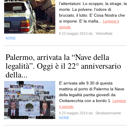
l’attentatuni. Lo scoppio, la strage, la
morte. La polvere, l’odore di
bruciato, il lutto. E’ Cosa Nostra che
si impone. E’ la mafia...
Leggere il
seguito
Il 23 maggio 2014 da
Yellowflate
NONE
Palermo, arrivata la “Nave della
legalità”. Oggi è il 22° anniversario
della...
E’ arrivata alle 9.30 di questa
mattina al porto di Palermo la Nave
della legalità partita giovedì da
Civitavecchia con a bordo 1.
Leggere
il seguito
Il 23 maggio 2014 da
Stivalepensante
NONE