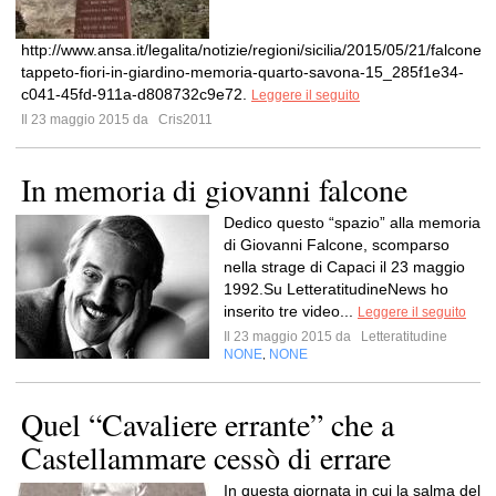
http://www.ansa.it/legalita/notizie/regioni/sicilia/2015/05/21/falcone-
tappeto-fiori-in-giardino-memoria-quarto-savona-15_285f1e34-
c041-45fd-911a-d808732c9e72.
Leggere il seguito
Il 23 maggio 2015 da
Cris2011
In memoria di giovanni falcone
Dedico questo “spazio” alla memoria
di Giovanni Falcone, scomparso
nella strage di Capaci il 23 maggio
1992.Su LetteratitudineNews ho
inserito tre video...
Leggere il seguito
Il 23 maggio 2015 da
Letteratitudine
NONE
NONE
,
Quel “Cavaliere errante” che a
Castellammare cessò di errare
In questa giornata in cui la salma del