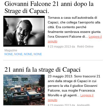
Giovanni Falcone 21 anni dopo la
Strage di Capaci.
Tornava a casa sull’autostrada di
Capaci, che collega l’aeroporto alla
città. Era contento perché
finalmente sembrava essere giunta
l’ora Giovanni Falcone di...
Leggere il
seguito
Il 23 maggio 2013 da
Retrò Online
Magazine
NONE
NONE
NONE
NONE
,
,
,
21 anni fa la strage di Capaci
23 maggio 2013. Sono trascorsi 21
anni dalla strage di Capaci in cui
persero la vita il giudice Giovanni
Falcone, sua moglie Francesca
Morvillo e gli agenti...
Leggere il
seguito
Il 23 maggio 2013 da
Andrea86