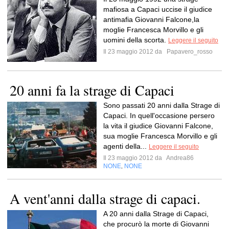
mafiosa a Capaci uccise il giudice
antimafia Giovanni Falcone,la
moglie Francesca Morvillo e gli
uomini della scorta.
Leggere il seguito
Il 23 maggio 2012 da
Papavero_rosso
20 anni fa la strage di Capaci
Sono passati 20 anni dalla Strage di
Capaci. In quell'occasione persero
la vita il giudice Giovanni Falcone,
sua moglie Francesca Morvillo e gli
agenti della...
Leggere il seguito
Il 23 maggio 2012 da
Andrea86
NONE
NONE
,
A vent'anni dalla strage di capaci.
A 20 anni dalla Strage di Capaci,
che procurò la morte di Giovanni