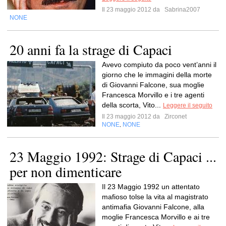
Il 23 maggio 2012 da
Sabrina2007
NONE
20 anni fa la strage di Capaci
Avevo compiuto da poco vent’anni il
giorno che le immagini della morte
di Giovanni Falcone, sua moglie
Francesca Morvillo e i tre agenti
della scorta, Vito...
Leggere il seguito
Il 23 maggio 2012 da
Zirconet
NONE
NONE
,
23 Maggio 1992: Strage di Capaci ...
per non dimenticare
Il 23 Maggio 1992 un attentato
mafioso tolse la vita al magistrato
antimafia Giovanni Falcone, alla
moglie Francesca Morvillo e ai tre