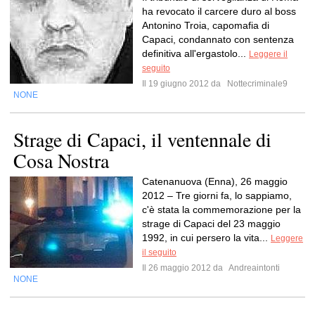
ha revocato il carcere duro al boss
Antonino Troia, capomafia di
Capaci, condannato con sentenza
definitiva all'ergastolo...
Leggere il
seguito
Il 19 giugno 2012 da
Nottecriminale9
NONE
Strage di Capaci, il ventennale di
Cosa Nostra
Catenanuova (Enna), 26 maggio
2012 – Tre giorni fa, lo sappiamo,
c'è stata la commemorazione per la
strage di Capaci del 23 maggio
1992, in cui persero la vita...
Leggere
il seguito
Il 26 maggio 2012 da
Andreaintonti
NONE