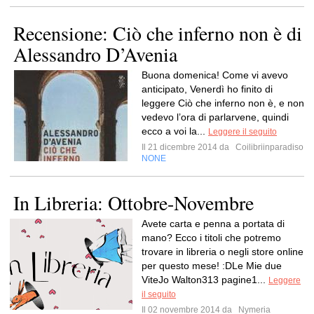
Recensione: Ciò che inferno non è di
Alessandro D’Avenia
Buona domenica! Come vi avevo
anticipato, Venerdì ho finito di
leggere Ciò che inferno non è, e non
vedevo l’ora di parlarvene, quindi
ecco a voi la...
Leggere il seguito
Il 21 dicembre 2014 da
Coilibriinparadiso
NONE
In Libreria: Ottobre-Novembre
Avete carta e penna a portata di
mano? Ecco i titoli che potremo
trovare in libreria o negli store online
per questo mese! :DLe Mie due
ViteJo Walton313 pagine1...
Leggere
il seguito
Il 02 novembre 2014 da
Nymeria