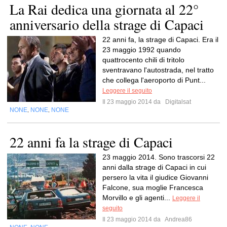
La Rai dedica una giornata al 22°
anniversario della strage di Capaci
22 anni fa, la strage di Capaci. Era il
23 maggio 1992 quando
quattrocento chili di tritolo
sventravano l'autostrada, nel tratto
che collega l'aeroporto di Punt...
Leggere il seguito
Il 23 maggio 2014 da
Digitalsat
NONE
NONE
NONE
,
,
22 anni fa la strage di Capaci
23 maggio 2014. Sono trascorsi 22
anni dalla strage di Capaci in cui
persero la vita il giudice Giovanni
Falcone, sua moglie Francesca
Morvillo e gli agenti...
Leggere il
seguito
Il 23 maggio 2014 da
Andrea86