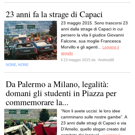
23 anni fa la strage di Capaci
23 maggio 2015. Sono trascorsi 23
anni dalla strage di Capaci in cui
persero la vita il giudice Giovanni
Falcone, sua moglie Francesca
Morvillo e gli agenti...
Leggere il
seguito
Il 23 maggio 2015 da
Andrea86
NONE
NONE
,
Da Palermo a Milano, legalità:
domani gli studenti in Piazza per
commemorare la...
“Non li avete uccisi: le loro idee
camminano sulle nostre gambe”. A
23 anni dalle stragi di Capaci e via
D’Amelio, quello slogan creato dal