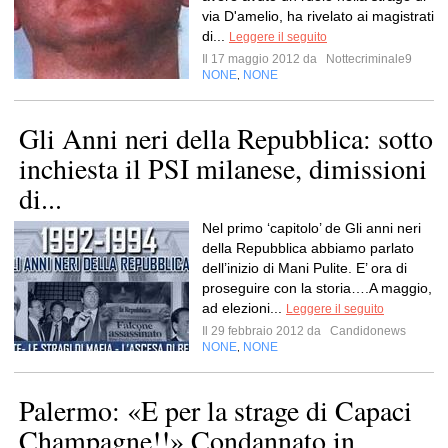
via D'amelio, ha rivelato ai magistrati
di...
Leggere il seguito
Il 17 maggio 2012 da
Nottecriminale9
NONE
NONE
,
Gli Anni neri della Repubblica: sotto
inchiesta il PSI milanese, dimissioni
di...
Nel primo ‘capitolo’ de Gli anni neri
della Repubblica abbiamo parlato
dell’inizio di Mani Pulite. E’ ora di
proseguire con la storia….A maggio,
ad elezioni...
Leggere il seguito
Il 29 febbraio 2012 da
Candidonews
NONE
NONE
,
Palermo: «E per la strage di Capaci
Champagne!!» Condannato in