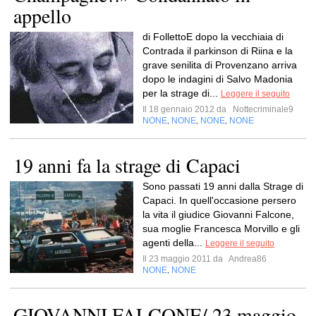
appello
di FollettoE dopo la vecchiaia di
Contrada il parkinson di Riina e la
grave senilita di Provenzano arriva
dopo le indagini di Salvo Madonia
per la strage di...
Leggere il seguito
Il 18 gennaio 2012 da
Nottecriminale9
NONE
NONE
NONE
NONE
,
,
,
19 anni fa la strage di Capaci
Sono passati 19 anni dalla Strage di
Capaci. In quell'occasione persero
la vita il giudice Giovanni Falcone,
sua moglie Francesca Morvillo e gli
agenti della...
Leggere il seguito
Il 23 maggio 2011 da
Andrea86
NONE
NONE
,
GIOVANNI FALCONE/ 23 maggio