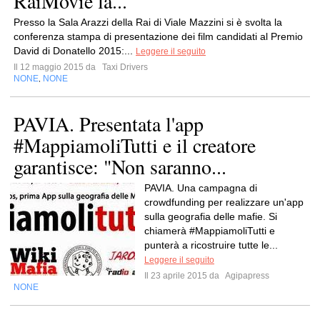
RaiMovie la...
Presso la Sala Arazzi della Rai di Viale Mazzini si è svolta la
conferenza stampa di presentazione dei film candidati al Premio
David di Donatello 2015:...
Leggere il seguito
Il 12 maggio 2015 da
Taxi Drivers
NONE
NONE
,
PAVIA. Presentata l'app
#MappiamoliTutti e il creatore
garantisce: "Non saranno...
PAVIA. Una campagna di
crowdfunding per realizzare un'app
sulla geografia delle mafie. Si
chiamerà #MappiamoliTutti e
punterà a ricostruire tutte le...
Leggere il seguito
Il 23 aprile 2015 da
Agipapress
NONE