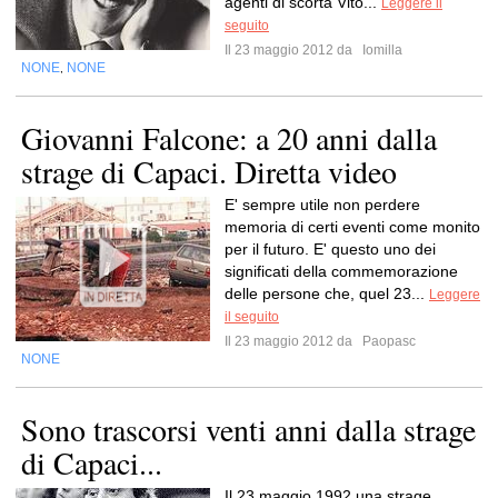
agenti di scorta Vito...
Leggere il
seguito
Il 23 maggio 2012 da
Iomilla
NONE
NONE
,
Giovanni Falcone: a 20 anni dalla
strage di Capaci. Diretta video
E' sempre utile non perdere
memoria di certi eventi come monito
per il futuro. E' questo uno dei
significati della commemorazione
delle persone che, quel 23...
Leggere
il seguito
Il 23 maggio 2012 da
Paopasc
NONE
Sono trascorsi venti anni dalla strage
di Capaci...
Il 23 maggio 1992 una strage