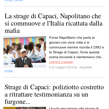
NONE
NONE
,
La strage di Capaci, Napolitano che
si commuove e l'Italia ricattata dalla
mafia
Forse Napolitano che parla ai
giovani con voce rotta e si
commuove mentre ricorda il 1992 e
la Strage di Capaci, forse questa
scena toccante è nientemeno che...
Leggere il seguito
Il 22 maggio 2014 da
Stupefatti
NONE
Strage di Capaci: poliziotto costretto
a ritrattare testimonianza su un
furgone...
I buchi neri intorno alla strage di