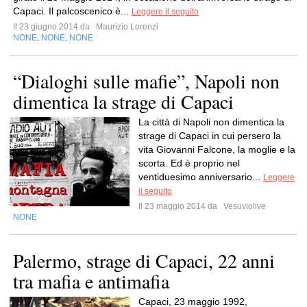
Capaci. Il palcoscenico è...
Leggere il seguito
Il 23 giugno 2014 da
Maurizio Lorenzi
NONE
NONE
NONE
,
,
“Dialoghi sulle mafie”, Napoli non
dimentica la strage di Capaci
La città di Napoli non dimentica la
strage di Capaci in cui persero la
vita Giovanni Falcone, la moglie e la
scorta. Ed è proprio nel
ventiduesimo anniversario...
Leggere
il seguito
Il 23 maggio 2014 da
Vesuviolive
NONE
Palermo, strage di Capaci, 22 anni
tra mafia e antimafia
Capaci, 23 maggio 1992,