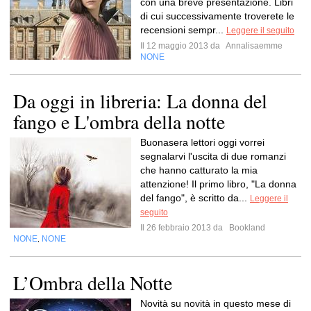
con una breve presentazione. Libri
di cui successivamente troverete le
recensioni sempr...
Leggere il seguito
Il 12 maggio 2013 da
Annalisaemme
NONE
Da oggi in libreria: La donna del
fango e L'ombra della notte
Buonasera lettori oggi vorrei
segnalarvi l'uscita di due romanzi
che hanno catturato la mia
attenzione! Il primo libro, "La donna
del fango", è scritto da...
Leggere il
seguito
Il 26 febbraio 2013 da
Bookland
NONE
NONE
,
L’Ombra della Notte
Novità su novità in questo mese di