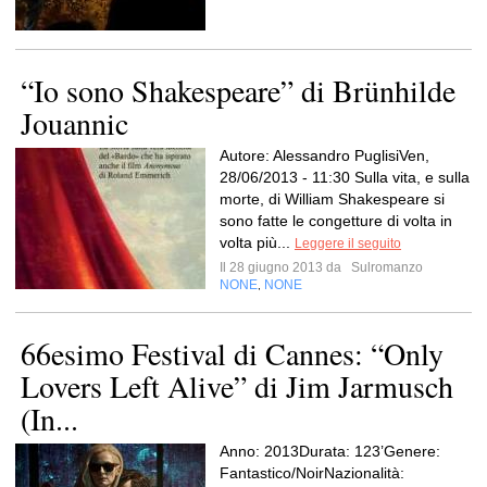
“Io sono Shakespeare” di Brünhilde
Jouannic
Autore: Alessandro PuglisiVen,
28/06/2013 - 11:30 Sulla vita, e sulla
morte, di William Shakespeare si
sono fatte le congetture di volta in
volta più...
Leggere il seguito
Il 28 giugno 2013 da
Sulromanzo
NONE
NONE
,
66esimo Festival di Cannes: “Only
Lovers Left Alive” di Jim Jarmusch
(In...
Anno: 2013Durata: 123’Genere:
Fantastico/NoirNazionalità: