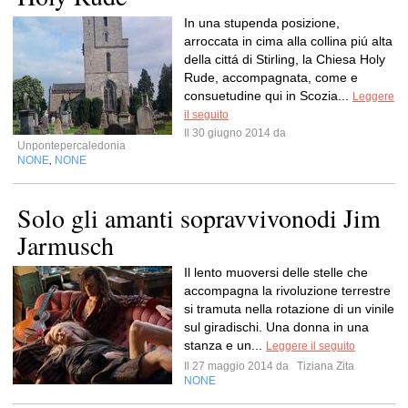
In una stupenda posizione,
arroccata in cima alla collina piú alta
della cittá di Stirling, la Chiesa Holy
Rude, accompagnata, come e
consuetudine qui in Scozia...
Leggere
il seguito
Il 30 giugno 2014 da
Unpontepercaledonia
NONE
NONE
,
Solo gli amanti sopravvivonodi Jim
Jarmusch
Il lento muoversi delle stelle che
accompagna la rivoluzione terrestre
si tramuta nella rotazione di un vinile
sul giradischi. Una donna in una
stanza e un...
Leggere il seguito
Il 27 maggio 2014 da
Tiziana Zita
NONE