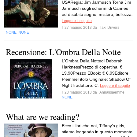
USARegia: Jim Jarmusch Torna Jim
Jarmusch sugli schermi di Cannes
ed è subito sogno, mistero, bellezza.
Leggere il seguito
Il 27 maggio 2013 da
Taxi Drivers
NONE
NONE
,
Recensione: L'Ombra Della Notte
L'Ombra Della Nottedi Deborah
HarknessPrezzo di copertina: €
19,90Prezzo EBook: € 6,99Editore:
PiemmeTitolo Originale: Shadow Of
NightTraduttore: C.
Leggere il seguito
Il 23 maggio 2013 da
Annalisaemme
NONE
What are we reading?
Ecco i libri che noi, Tiffany's girls,
stiamo leggendo in questo momento