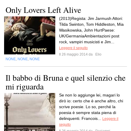
Only Lovers Left Alive
(2013)Regista: Jim Jarmush Attori:
Tilda Swinton, Tom Hiddleston, Mia
Wasikowska, John HurtPaese:
UK/GermaniaAmbientazioni post
rock, vampiri musicisti e Jim...
Leggere il seguito
Il 26 maggio 2014 da
Elio
NONE
NONE
NONE
,
,
Il babbo di Bruna e quel silenzio che
mi riguarda
Se non lo aggiunge lei, magari lo
dirò io: certo che è anche altro, chi
scrive poesie. Lo so, perché la
poesia è sempre stata piena di
delinquenti. Francois...
Leggere il
seguito