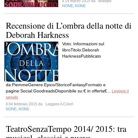
Il 19 marzo 2015 da
Bradipo
NONE
NONE
,
Recensione di L’ombra della notte di
Deborah Harkness
Voto: Informazioni sul
libroTitolo:Deborah
HarknessPubblicato
da:PiemmeGenere:Epico/StoricoFantasyFormato e
pagine:Social:GoodreadsDisponibile su:€ in offerta€...
Leggere il
seguito
Il 04 febbraio 2015 da
Leggere A Colori
NONE
NONE
,
TeatroSenzaTempo 2014/ 2015: tra
musical, classici e nuova