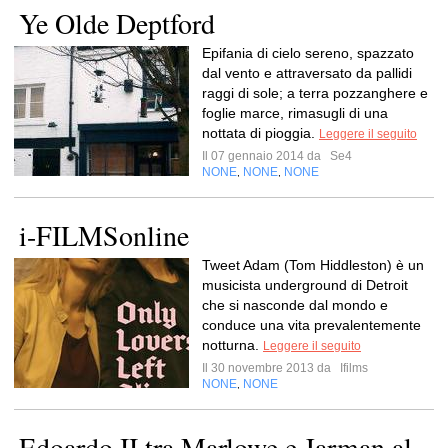
Ye Olde Deptford
Epifania di cielo sereno, spazzato
dal vento e attraversato da pallidi
raggi di sole; a terra pozzanghere e
foglie marce, rimasugli di una
nottata di pioggia.
Leggere il seguito
Il 07 gennaio 2014 da
Se4
NONE
NONE
NONE
,
,
i-FILMSonline
Tweet Adam (Tom Hiddleston) è un
musicista underground di Detroit
che si nasconde dal mondo e
conduce una vita prevalentemente
notturna.
Leggere il seguito
Il 30 novembre 2013 da
Ifilms
NONE
NONE
,
Edoardo II tra Marlowe e Jarman al