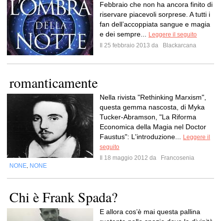
Febbraio che non ha ancora finito di
riservare piacevoli sorprese. A tutti i
fan dell’accoppiata sangue e magia
e dei sempre...
Leggere il seguito
Il 25 febbraio 2013 da
Blackarcana
romanticamente
Nella rivista "Rethinking Marxism",
questa gemma nascosta, di Myka
Tucker-Abramson, "La Riforma
Economica della Magia nel Doctor
Faustus": L'introduzione...
Leggere il
seguito
Il 18 maggio 2012 da
Francosenia
NONE
NONE
,
Chi è Frank Spada?
E allora cos’è mai questa pallina