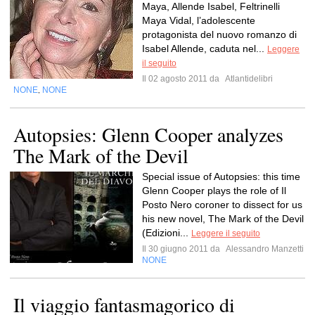
Maya, Allende Isabel, Feltrinelli
Maya Vidal, l’adolescente
protagonista del nuovo romanzo di
Isabel Allende, caduta nel...
Leggere
il seguito
Il 02 agosto 2011 da
Atlantidelibri
NONE
NONE
,
Autopsies: Glenn Cooper analyzes
The Mark of the Devil
Special issue of Autopsies: this time
Glenn Cooper plays the role of Il
Posto Nero coroner to dissect for us
his new novel, The Mark of the Devil
(Edizioni...
Leggere il seguito
Il 30 giugno 2011 da
Alessandro Manzetti
NONE
Il viaggio fantasmagorico di