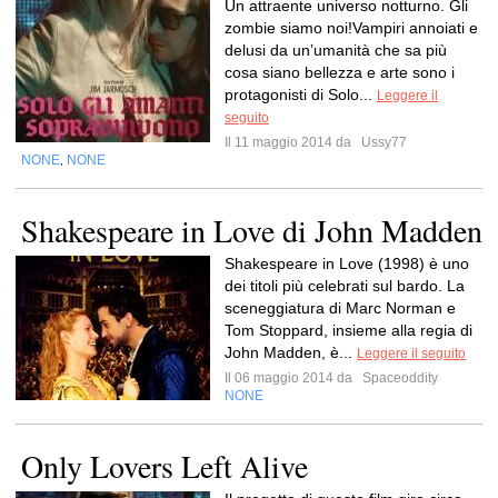
Un attraente universo notturno. Gli
zombie siamo noi!Vampiri annoiati e
delusi da un’umanità che sa più
cosa siano bellezza e arte sono i
protagonisti di Solo...
Leggere il
seguito
Il 11 maggio 2014 da
Ussy77
NONE
NONE
,
Shakespeare in Love di John Madden
Shakespeare in Love (1998) è uno
dei titoli più celebrati sul bardo. La
sceneggiatura di Marc Norman e
Tom Stoppard, insieme alla regia di
John Madden, è...
Leggere il seguito
Il 06 maggio 2014 da
Spaceoddity
NONE
Only Lovers Left Alive