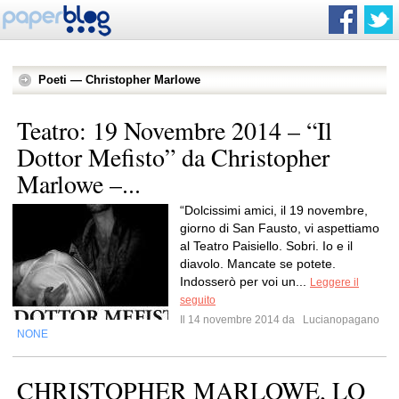
Poeti — Christopher Marlowe
Teatro: 19 Novembre 2014 – “Il
Dottor Mefisto” da Christopher
Marlowe –...
“Dolcissimi amici, il 19 novembre,
giorno di San Fausto, vi aspettiamo
al Teatro Paisiello. Sobri. Io e il
diavolo. Mancate se potete.
Indosserò per voi un...
Leggere il
seguito
Il 14 novembre 2014 da
Lucianopagano
NONE
CHRISTOPHER MARLOWE, LO