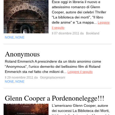
Esce oggi in libreria il nuovo e
attesissimo romanzo di Glenn
Cooper, autore dei celebri Thriller
"La biblioteca dei morti", "Il libro
delle anime" e "La mappa...
Leggere
il seguito
Il 07 dicembre 2011 da
Bookland
NONE
NONE
,
Anonymous
Roland Emmerich A prescindere da un titolo anonimo come
“Anonymous”, l'unico demerito del bellissimo film di Roland
Emmerich sta nel fatto che milioni di...
Leggere il seguito
Il 29 novembre 2011 da
Giorgioplacereani
NONE
NONE
,
Glenn Cooper a Pordenonelegge!!!
L'americano Glenn Cooper, autore
dei successi La Biblioteca dei Morti,