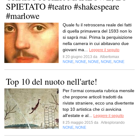
SPIETATO #teatro #shakespeare
#marlowe
Quale fu il retroscena reale dei fatti
di quella primavera del 1593 non lo
si saprà mai. Prima la perquisizione
nella camera in cui abitavano due
giovani ma...
Leggere il seguito
Il 20 giugno 2013 da
Albertomax
NONE
NONE
NONE
NONE
NONE
,
,
,
,
Top 10 del nuoto nell'arte!
Per l'ormai consueta rubrica mensile
che propone articoli tradotti da
riviste straniere, ecco una divertente
top 10 artistica che ci avvicina
all'estate e al...
Leggere il seguito
Il 25 maggio 2015 da
Artesplorando
NONE
NONE
,