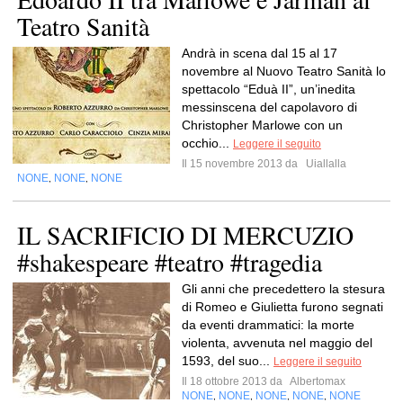
Teatro Sanità
Andrà in scena dal 15 al 17
novembre al Nuovo Teatro Sanità lo
spettacolo “Eduà II”, un’inedita
messinscena del capolavoro di
Christopher Marlowe con un
occhio...
Leggere il seguito
Il 15 novembre 2013 da
Uiallalla
NONE
NONE
NONE
,
,
IL SACRIFICIO DI MERCUZIO
#shakespeare #teatro #tragedia
Gli anni che precedettero la stesura
di Romeo e Giulietta furono segnati
da eventi drammatici: la morte
violenta, avvenuta nel maggio del
1593, del suo...
Leggere il seguito
Il 18 ottobre 2013 da
Albertomax
NONE
NONE
NONE
NONE
NONE
,
,
,
,