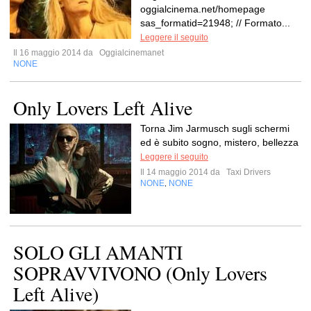
oggialcinema.net/homepage
sas_formatid=21948; // Formato...
Leggere il seguito
Il 16 maggio 2014 da
Oggialcinemanet
NONE
Only Lovers Left Alive
Torna Jim Jarmusch sugli schermi
ed è subito sogno, mistero, bellezza
Leggere il seguito
Il 14 maggio 2014 da
Taxi Drivers
NONE
NONE
,
SOLO GLI AMANTI
SOPRAVVIVONO (Only Lovers
Left Alive)