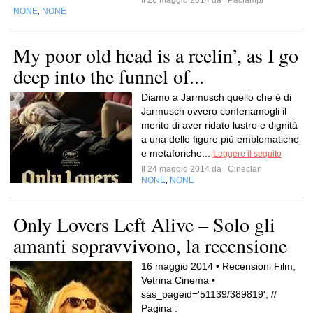
Il 26 maggio 2014 da
Paciampi
NONE
NONE
,
My poor old head is a reelin’, as I go
deep into the funnel of...
Diamo a Jarmusch quello che è di
Jarmusch ovvero conferiamogli il
merito di aver ridato lustro e dignità
a una delle figure più emblematiche
e metaforiche...
Leggere il seguito
Il 24 maggio 2014 da
Cineclan
NONE
NONE
,
Only Lovers Left Alive – Solo gli
amanti sopravvivono, la recensione
16 maggio 2014 • Recensioni Film,
Vetrina Cinema •
sas_pageid='51139/389819'; //
Pagina :