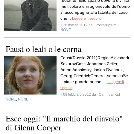
ruotante nello spazio dove la divinità
multicolore e irragionevole dell’uomo
si accompagna alla fatalità del caso
che...
Leggere il seguito
Il 26 marzo 2012 da
Postscriptum
NONE
Faust o leali o le corna
Faust(Russia 2011)Regia: Aleksandr
SokurovCast: Johannes Zeiler,
Anton Adasinsky, Isolda Dychauk,
Georg FriedrichGenere: satanicoSe
ti piace guarda anche:...
Leggere il
seguito
Il 08 febbraio 2012 da
Cannibal Kid
NONE
NONE
,
Esce oggi: "Il marchio del diavolo"
di Glenn Cooper