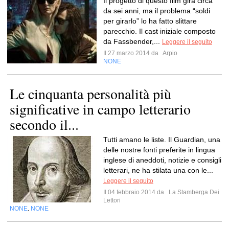
Il progetto di questo film gira circa
da sei anni, ma il problema “soldi
per girarlo” lo ha fatto slittare
parecchio. Il cast iniziale composto
da Fassbender,...
Leggere il seguito
Il 27 marzo 2014 da
Arpio
NONE
Le cinquanta personalità più
significative in campo letterario
secondo il...
Tutti amano le liste. Il Guardian, una
delle nostre fonti preferite in lingua
inglese di aneddoti, notizie e consigli
letterari, ne ha stilata una con le...
Leggere il seguito
Il 04 febbraio 2014 da
La Stamberga Dei
Lettori
NONE
NONE
,