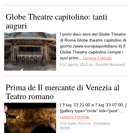
Globe Theatre capitolino: tanti
auguri
I primi dieci anni del Globe Theatre
di Roma Globe theatre capitolino di
giorno (www.europaquotidiano.it) Il
Globe Theatre capitolino compie i
suoi primi...
Leggere il seguito
Il 02 agosto 2013 da
Rodolfo Monacelli
Prima de Il mercante di Venezia al
Teatro romano
[ 3 lug ’13 21:00 a 7 lug ’13 07:00. ]
[gallery type="circle" link="post"...
Leggere il seguito
Il 04 luglio 2013 da
Dismappa
NONE