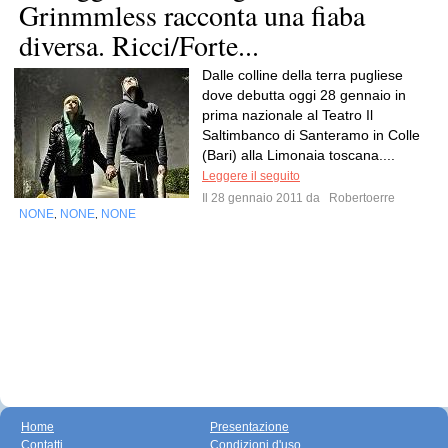
Grinmmless racconta una fiaba
diversa. Ricci/Forte...
Dalle colline della terra pugliese
dove debutta oggi 28 gennaio in
prima nazionale al Teatro Il
Saltimbanco di Santeramo in Colle
(Bari) alla Limonaia toscana....
Leggere il seguito
Il 28 gennaio 2011 da
Robertoerre
NONE
NONE
NONE
,
,
Home
Presentazione
Contatti
Condizioni d'uso