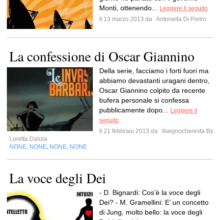
Monti, ottenendo...
Leggere il seguito
Il 13 marzo 2013 da
Antonella Di Pietro
La confessione di Oscar Giannino
Della serie, facciamo i forti fuori ma
abbiamo devastanti uragani dentro,
Oscar Giannino colpito da recente
bufera personale si confessa
pubblicamente dopo...
Leggere il
seguito
Il 21 febbraio 2013 da
Ilsegnocheresta By
Loretta Dalola
NONE
NONE
NONE
NONE
,
,
,
La voce degli Dei
- D. Bignardi: Cos’è la voce degli
Dei? - M. Gramellini: E’ un concetto
di Jung, molto bello: la voce degli