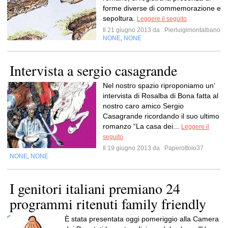
forme diverse di commemorazione e
sepoltura.
Leggere il seguito
Il 21 giugno 2013 da
Pierluigimontalbano
NONE
NONE
,
Intervista a sergio casagrande
Nel nostro spazio riproponiamo un’
intervista di Rosalba di Bona fatta al
nostro caro amico Sergio
Casagrande ricordando il suo ultimo
romanzo “La casa dei...
Leggere il
seguito
Il 19 giugno 2013 da
Paperottolo37
NONE
NONE
,
I genitori italiani premiano 24
programmi ritenuti family friendly
È stata presentata oggi pomeriggio alla Camera