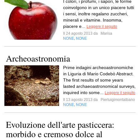
I colori, i profumi, i sapori, le forme
coinvolgono in un unico piacere tutti
i sensi, inoltre regalano zuccheri,
minerali e vitamine. Insomma,
piacere e...
Leggere il seguito
Il 24 agosto 2013 da
Marisa
NONE
NONE
,
Archeoastronomia
Prime indagini archeoastronomiche
in Liguria di Mario Codebò Abstract.
The first results of some years
lasted archaeoastronomical surveys,
inquired into some...
Leggere il seguito
Il 13 agosto 2013 da
Pierluigimontalbano
NONE
NONE
,
Evoluzione dell'arte pasticcera:
morbido e cremoso dolce al