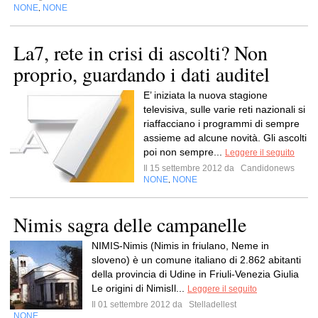
NONE
NONE
,
La7, rete in crisi di ascolti? Non
proprio, guardando i dati auditel
E’ iniziata la nuova stagione
televisiva, sulle varie reti nazionali si
riaffacciano i programmi di sempre
assieme ad alcune novità. Gli ascolti
poi non sempre...
Leggere il seguito
Il 15 settembre 2012 da
Candidonews
NONE
NONE
,
Nimis sagra delle campanelle
NIMIS-Nimis (Nimis in friulano, Neme in
sloveno) è un comune italiano di 2.862 abitanti
della provincia di Udine in Friuli-Venezia Giulia
Le origini di NimisIl...
Leggere il seguito
Il 01 settembre 2012 da
Stelladellest
NONE