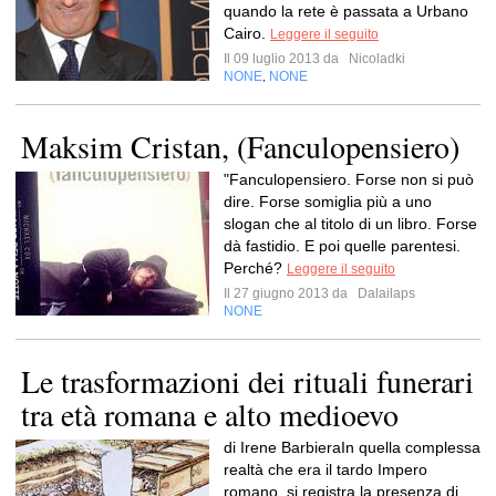
quando la rete è passata a Urbano
Cairo.
Leggere il seguito
Il 09 luglio 2013 da
Nicoladki
NONE
NONE
,
Maksim Cristan, (Fanculopensiero)
"Fanculopensiero. Forse non si può
dire. Forse somiglia più a uno
slogan che al titolo di un libro. Forse
dà fastidio. E poi quelle parentesi.
Perché?
Leggere il seguito
Il 27 giugno 2013 da
Dalailaps
NONE
Le trasformazioni dei rituali funerari
tra età romana e alto medioevo
di Irene BarbieraIn quella complessa
realtà che era il tardo Impero
romano, si registra la presenza di