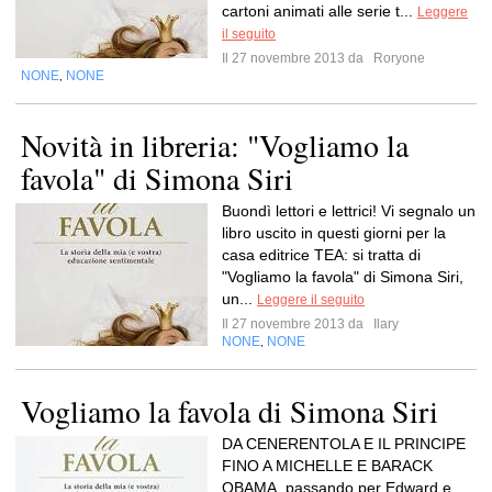
cartoni animati alle serie t...
Leggere
il seguito
Il 27 novembre 2013 da
Roryone
NONE
NONE
,
Novità in libreria: "Vogliamo la
favola" di Simona Siri
Buondì lettori e lettrici! Vi segnalo un
libro uscito in questi giorni per la
casa editrice TEA: si tratta di
"Vogliamo la favola" di Simona Siri,
un...
Leggere il seguito
Il 27 novembre 2013 da
Ilary
NONE
NONE
,
Vogliamo la favola di Simona Siri
DA CENERENTOLA E IL PRINCIPE
FINO A MICHELLE E BARACK
OBAMA, passando per Edward e