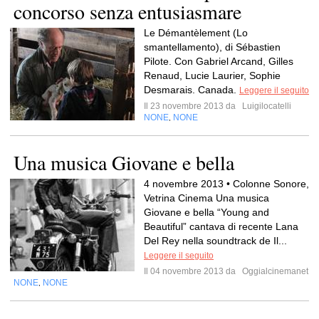
concorso senza entusiasmare
Le Démantèlement (Lo
smantellamento), di Sébastien
Pilote. Con Gabriel Arcand, Gilles
Renaud, Lucie Laurier, Sophie
Desmarais. Canada.
Leggere il seguito
Il 23 novembre 2013 da
Luigilocatelli
NONE
NONE
,
Una musica Giovane e bella
4 novembre 2013 • Colonne Sonore,
Vetrina Cinema Una musica
Giovane e bella “Young and
Beautiful” cantava di recente Lana
Del Rey nella soundtrack de Il...
Leggere il seguito
Il 04 novembre 2013 da
Oggialcinemanet
NONE
NONE
,