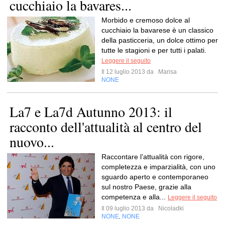
cucchiaio la bavares...
Morbido e cremoso dolce al
cucchiaio la bavarese è un classico
della pasticceria, un dolce ottimo per
tutte le stagioni e per tutti i palati.
Leggere il seguito
Il 12 luglio 2013 da
Marisa
NONE
La7 e La7d Autunno 2013: il
racconto dell'attualità al centro del
nuovo...
Raccontare l’attualità con rigore,
completezza e imparzialità, con uno
sguardo aperto e contemporaneo
sul nostro Paese, grazie alla
competenza e alla...
Leggere il seguito
Il 09 luglio 2013 da
Nicoladki
NONE
NONE
,