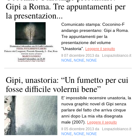
Gipi a Roma. Tre appuntamenti per
la presentazion...
Comunicato stampa: Coconino-F​
andango presentano: Gipi a Roma.
Tre appuntamenti per la
presentazione del volume
"Unastoria".
Leggere il seguito
Il 07 dicembre 2013 da
Lospaziobianco.it
NONE
NONE
NONE
,
,
Gipi, unastoria: “Un fumetto per cui
fosse difficile volermi bene”
E’ impossibile recensire unastoria, la
nuova graphic novel di Gipi senza
parlare del fatto che arriva cinque
anni dopo La mia vita disegnata
male (2007).
Leggere il seguito
Il 05 dicembre 2013 da
Lospaziobianco.it
NONE
NONE
NONE
,
,