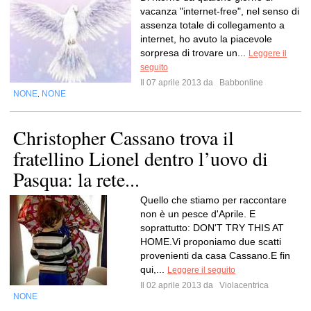
vacanza "internet-free", nel senso di
assenza totale di collegamento a
internet, ho avuto la piacevole
sorpresa di trovare un...
Leggere il
seguito
Il 07 aprile 2013 da
Babbonline
NONE
NONE
,
Christopher Cassano trova il
fratellino Lionel dentro l’uovo di
Pasqua: la rete...
Quello che stiamo per raccontare
non è un pesce d'Aprile. E
soprattutto: DON'T TRY THIS AT
HOME.Vi proponiamo due scatti
provenienti da casa Cassano.E fin
qui,...
Leggere il seguito
Il 02 aprile 2013 da
Violacentrica
NONE