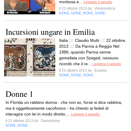
morbosa e...
Leggere il seguito
Il 23 ottobre 2013 da
Violacentrica
NONE
NONE
NONE
NONE
,
,
,
Incursioni ungare in Emilia
Italia :::: Claudio Mutti :::: 22 ottobre,
2013 :::: Da Parma a Reggio Nel
1988, quando Parma venne
gemellata con Szeged, nessuno
ricordò che il re...
Leggere il seguito
Il 22 ottobre 2013 da
Eurasia
NONE
NONE
NONE
,
,
Donne 1
In Florida un rabbino donna - che non so, forse si dice rabbina,
ma è oggettivamente cacofonico - ha chiesto ai fedeli di
interagire con lei in modo diretto,...
Leggere il seguito
Il 21 ottobre 2013 da
Danemblog
NONE
NONE
,