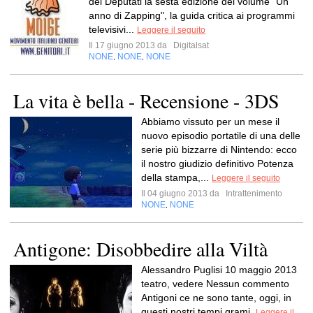
dei Deputati la sesta edizione del volume "Un
anno di Zapping", la guida critica ai programmi
televisivi...
Leggere il seguito
Il 17 giugno 2013 da
Digitalsat
NONE
NONE
NONE
,
,
La vita è bella - Recensione - 3DS
Abbiamo vissuto per un mese il
nuovo episodio portatile di una delle
serie più bizzarre di Nintendo: ecco
il nostro giudizio definitivo Potenza
della stampa,...
Leggere il seguito
Il 04 giugno 2013 da
Intrattenimento
NONE
NONE
,
Antigone: Disobbedire alla Viltà
Alessandro Puglisi 10 maggio 2013
teatro, vedere Nessun commento
Antigoni ce ne sono tante, oggi, in
questi nostri tempi grami.
Leggere il