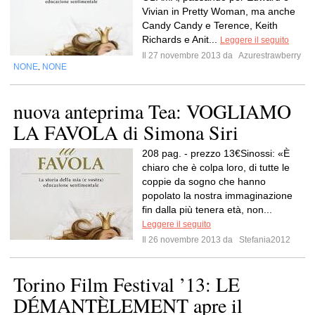
Vivian in Pretty Woman, ma anche
Candy Candy e Terence, Keith
Richards e Anit...
Leggere il seguito
Il 27 novembre 2013 da
Azurestrawberry
NONE
NONE
,
nuova anteprima Tea: VOGLIAMO
LA FAVOLA di Simona Siri
208 pag. - prezzo 13€Sinossi: «È
chiaro che è colpa loro, di tutte le
coppie da sogno che hanno
popolato la nostra immaginazione
fin dalla più tenera età, non...
Leggere il seguito
Il 26 novembre 2013 da
Stefania2012
Torino Film Festival ’13: LE
DÉMANTÈLEMENT apre il