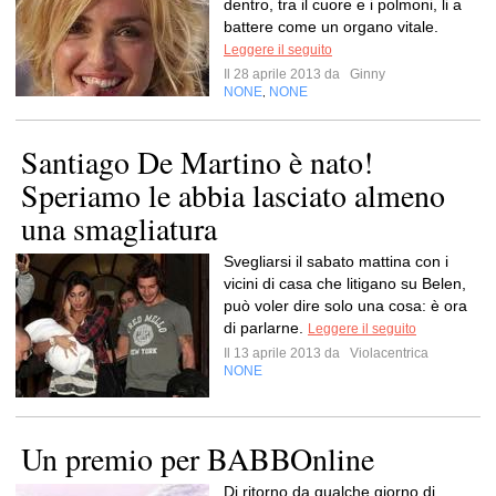
dentro, tra il cuore e i polmoni, li a
battere come un organo vitale.
Leggere il seguito
Il 28 aprile 2013 da
Ginny
NONE
NONE
,
Santiago De Martino è nato!
Speriamo le abbia lasciato almeno
una smagliatura
Svegliarsi il sabato mattina con i
vicini di casa che litigano su Belen,
può voler dire solo una cosa: è ora
di parlarne.
Leggere il seguito
Il 13 aprile 2013 da
Violacentrica
NONE
Un premio per BABBOnline
Di ritorno da qualche giorno di