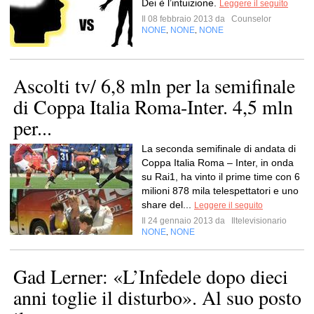
Dei è l’intuizione.
Leggere il seguito
Il 08 febbraio 2013 da
Counselor
NONE
NONE
NONE
,
,
Ascolti tv/ 6,8 mln per la semifinale
di Coppa Italia Roma-Inter. 4,5 mln
per...
La seconda semifinale di andata di
Coppa Italia Roma – Inter, in onda
su Rai1, ha vinto il prime time con 6
milioni 878 mila telespettatori e uno
share del...
Leggere il seguito
Il 24 gennaio 2013 da
Iltelevisionario
NONE
NONE
,
Gad Lerner: «L’Infedele dopo dieci
anni toglie il disturbo». Al suo posto