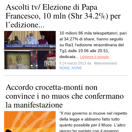
Ascolti tv/ Elezione di Papa
Francesco, 10 mln (Shr 34.2%) per
l’edizione...
10 milioni 86 mila telespettatori, pari
al 34.27% di share, hanno seguito
su Rai1 l’edizione straordinaria del
Tg1 dalle 19.06 alle 20.51,
dedicata...
Leggere il seguito
Il 14 marzo 2013 da
Iltelevisionario
NONE
NONE
,
Accordo crocetta-monti non
convince i no muos che confermano
la manifestazione
"Il mio governo si muove nel rispetto
della legge e abbiamo fatto tutto
quanto possibile per il Muos. L'altro
giorno ho parlato con il governo