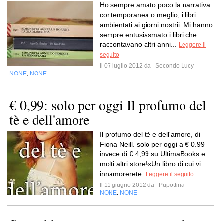
Ho sempre amato poco la narrativa
contemporanea o meglio, i libri
ambientati ai giorni nostrii. Mi hanno
sempre entusiasmato i libri che
raccontavano altri anni...
Leggere il
seguito
Il 07 luglio 2012 da
Secondo Lucy
NONE
NONE
,
€ 0,99: solo per oggi Il profumo del
tè e dell'amore
Il profumo del tè e dell'amore, di
Fiona Neill, solo per oggi a € 0,99
invece di € 4,99 su UltimaBooks e
molti altri store!«Un libro di cui vi
innamorerete.
Leggere il seguito
Il 11 giugno 2012 da
Pupottina
NONE
NONE
,