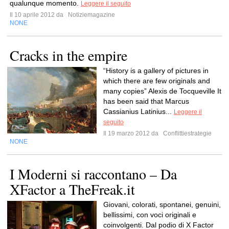
qualunque momento.
Leggere il seguito
Il 10 aprile 2012 da
Notiziemagazine
NONE
Cracks in the empire
“History is a gallery of pictures in
which there are few originals and
many copies” Alexis de Tocqueville It
has been said that Marcus
Cassianius Latinius...
Leggere il
seguito
Il 19 marzo 2012 da
Conflittiestrategie
NONE
I Moderni si raccontano – Da
XFactor a TheFreak.it
Giovani, colorati, spontanei, genuini,
bellissimi, con voci originali e
coinvolgenti. Dal podio di X Factor