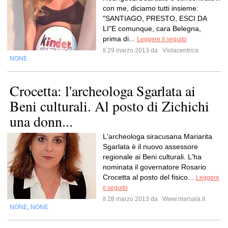
con me, diciamo tutti insieme:
"SANTIAGO, PRESTO, ESCI DA
LI"E comunque, cara Belegna,
prima di...
Leggere il seguito
Il 29 marzo 2013 da
Violacentrica
NONE
Crocetta: l'archeologa Sgarlata ai
Beni culturali. Al posto di Zichichi
una donn...
L'archeologa siracusana Mariarita
Sgarlata è il nuovo assessore
regionale ai Beni culturali. L'ha
nominata il governatore Rosario
Crocetta al posto del fisico...
Leggere
il seguito
Il 28 marzo 2013 da
Www.marsala.it
NONE
NONE
,