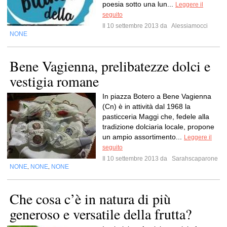
poesia sotto una lun...
Leggere il
seguito
Il 10 settembre 2013 da
Alessiamocci
NONE
Bene Vagienna, prelibatezze dolci e
vestigia romane
In piazza Botero a Bene Vagienna
(Cn) è in attività dal 1968 la
pasticceria Maggi che, fedele alla
tradizione dolciaria locale, propone
un ampio assortimento...
Leggere il
seguito
Il 10 settembre 2013 da
Sarahscaparone
NONE
NONE
NONE
,
,
Che cosa c’è in natura di più
generoso e versatile della frutta?