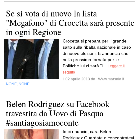
Se si vota di nuovo la lista
"Megafono" di Crocetta sarà presente
in ogni Regione
Crocetta si prepara per il grande
salto sulla ribalta nazionale in caso
di nuove elezioni. E annuncia che
nella prossima tornata per le
Politiche lui ci sarà "i...
Leggere il
seguito
Il 02 aprile 2013 da
Www.marsala.it
NONE
NONE
,
Belen Rodriguez su Facebook
travestita da Uovo di Pasqua
#santiagosiamoconte
Io ci rinuncio, cara Belen
Rodriguez.Guardate e concentratevi